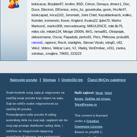
bokicacar
,
Bozjidar87
,
brufen
,
BSD
,
Cirkon
,
Denaya
,
dmarx1
,
Doc
,
Duce
,
Electron
,
ElGenius
,
esko_hz
,
gorankuba
,
goxin
,
HrcAk47
,
istokzapad
,
Ivica1102
,
Jeremiah
,
Joint Chief
,
Kazablankasrb
,
koliko
,
Komder
,
komenski
,
Koser
,
Kriglord
,
Kvaka22
,
ljubo70
,
Marko
Marković
,
marko308
,
mercedesamg
,
MIKULENCE
,
mile.ilic75
,
milos.cbr
,
milutin134
,
Mirage 2000N
,
MrG
,
nenad81
,
Oklopnjak
,
oldusername
,
Oscar
,
Papadubi
,
perko91
,
Pero
,
PMsnow
,
proka89
,
raketaš
,
raptorsi
,
RecA
,
starlights
,
Stevan Visoki
,
stingD
,
v82
,
VekiJ
,
Veless
,
Velizar Laro
,
VJ
,
Vladoj
,
VonDrobac
,
x011
,
zaoka
,
zdrebac
,
zmajbre
,
79693
,
223223
|
|
Najnovije poruke
Sitemap
Urednički tim
Članci MyCity zajednice
,
Svaki korisnik ovog sajta je odgovoran za
Naši sajtovi:
Vesti
Vojni
sadržaj svoje poruke koju objavi na sajtu.
,
,
forum
Zaštita od virusa
Sajt se odriče svake odgovornosti za
TekstPesme.rs
sadržaj tih poruka.
Postavljanjem vaše poruke ili vašeg
This content is licensed
autorskog dela na ovaj sajt, saglasni ste da
under a
Creative
ovaj sajt postaje distributer vašeg dela, i
Commons License
.
odričete se mogućnosti njegovog
Based on phpBB 2,
povlačenja ili brisanja, bez saglasnosti