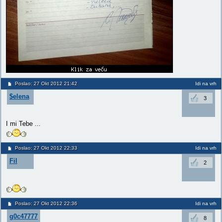
Poslao: 27 Okt 2012 21:42
Idi na vrh
$elena
3
I mi Tebe ...
Poslao: 27 Okt 2012 22:33
Idi na vrh
Fil
2
Poslao: 27 Okt 2012 22:36
Idi na vrh
g0c47777
8