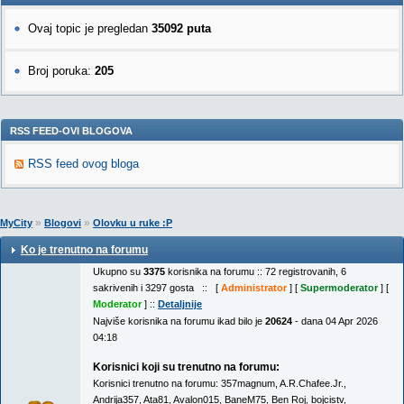
Ovaj topic je pregledan
35092 puta
Broj poruka:
205
RSS FEED-OVI BLOGOVA
RSS feed ovog bloga
»
»
MyCity
Blogovi
Olovku u ruke :P
Ko je trenutno na forumu
Ukupno su
3375
korisnika na forumu :: 72 registrovanih, 6
sakrivenih i 3297 gosta :: [
Administrator
] [
Supermoderator
] [
Moderator
] ::
Detaljnije
Najviše korisnika na forumu ikad bilo je
20624
- dana 04 Apr 2026
04:18
Korisnici koji su trenutno na forumu:
Korisnici trenutno na forumu:
357magnum
,
A.R.Chafee.Jr.
,
Andrija357
,
Ata81
,
Avalon015
,
BaneM75
,
Ben Roj
,
bojcistv
,