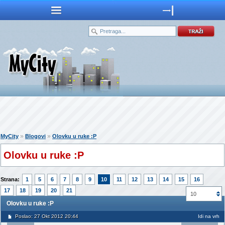
»
»
MyCity
Blogovi
Olovku u ruke :P
Olovku u ruke :P
Strana:
1
5
6
7
8
9
10
11
12
13
14
15
16
17
18
19
20
21
10
Olovku u ruke :P
Poslao: 27 Okt 2012 20:44
Idi na vrh