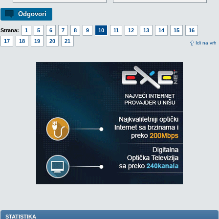
Odgovori
Strana:
1
5
6
7
8
9
10
11
12
13
14
15
16
17
18
19
20
21
Idi na vrh
STATISTIKA