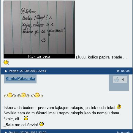
(Juuu, koliko papira ispade ...
)
Poslao: 27 Okt 2012 22:44
Idi na vrh
KlinkaPalacinka
4
Iskrena da budem - prvo vam lajkujem rukopis, pa tek onda tekst
Navikla sam da muškarci imaju trapav rukopis kao da nemaju dana
škole, ali...
_Sale
me oduševio!
Poslao: 27 Okt 2012 23:05
Idi na vrh