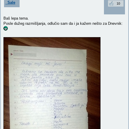
_Sale
10
Baš lepa tema.
Posle dužeg razmišljanja, odlučio sam da i ja kažem nešto za Dnevnik: