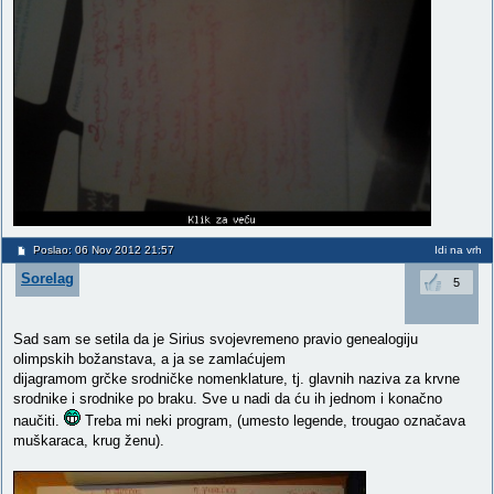
Poslao: 06 Nov 2012 21:57
Idi na vrh
Sorelag
5
Sad sam se setila da je Sirius svojevremeno pravio genealogiju
olimpskih božanstava, a ja se zamlaćujem
dijagramom grčke srodničke nomenklature, tj. glavnih naziva za krvne
srodnike i srodnike po braku. Sve u nadi da ću ih jednom i konačno
naučiti.
Treba mi neki program, (umesto legende, trougao označava
muškaraca, krug ženu).