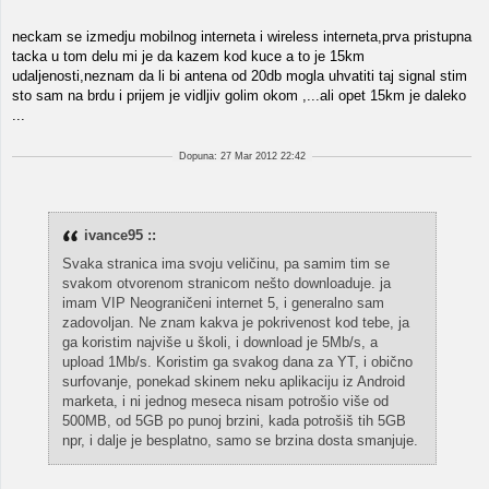
neckam se izmedju mobilnog interneta i wireless interneta,prva pristupna
tacka u tom delu mi je da kazem kod kuce a to je 15km
udaljenosti,neznam da li bi antena od 20db mogla uhvatiti taj signal stim
sto sam na brdu i prijem je vidljiv golim okom ,...ali opet 15km je daleko
...
Dopuna: 27 Mar 2012 22:42
ivance95 ::
Svaka stranica ima svoju veličinu, pa samim tim se
svakom otvorenom stranicom nešto downloaduje. ja
imam VIP Neograničeni internet 5, i generalno sam
zadovoljan. Ne znam kakva je pokrivenost kod tebe, ja
ga koristim najviše u školi, i download je 5Mb/s, a
upload 1Mb/s. Koristim ga svakog dana za YT, i obično
surfovanje, ponekad skinem neku aplikaciju iz Android
marketa, i ni jednog meseca nisam potrošio više od
500MB, od 5GB po punoj brzini, kada potrošiš tih 5GB
npr, i dalje je besplatno, samo se brzina dosta smanjuje.