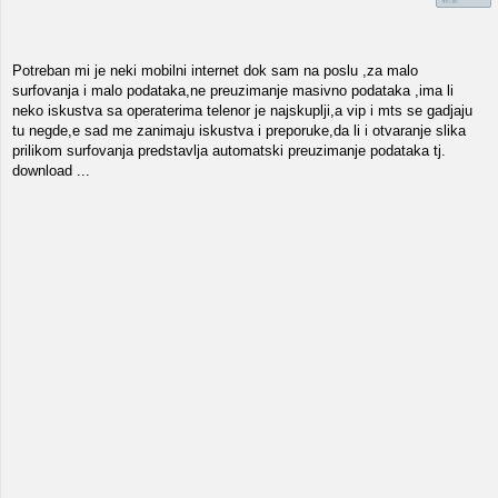
Potreban mi je neki mobilni internet dok sam na poslu ,za malo
surfovanja i malo podataka,ne preuzimanje masivno podataka ,ima li
neko iskustva sa operaterima telenor je najskuplji,a vip i mts se gadjaju
tu negde,e sad me zanimaju iskustva i preporuke,da li i otvaranje slika
prilikom surfovanja predstavlja automatski preuzimanje podataka tj.
download ...