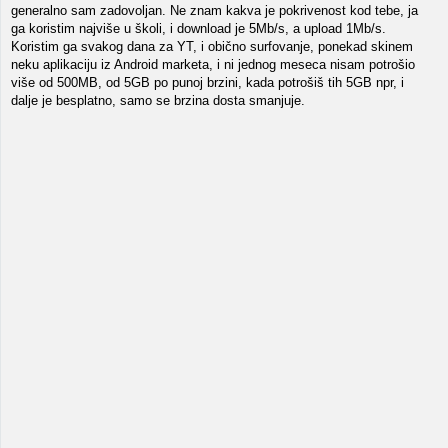
generalno sam zadovoljan. Ne znam kakva je pokrivenost kod tebe, ja
ga koristim najviše u školi, i download je 5Mb/s, a upload 1Mb/s.
Koristim ga svakog dana za YT, i obično surfovanje, ponekad skinem
neku aplikaciju iz Android marketa, i ni jednog meseca nisam potrošio
više od 500MB, od 5GB po punoj brzini, kada potrošiš tih 5GB npr, i
dalje je besplatno, samo se brzina dosta smanjuje.