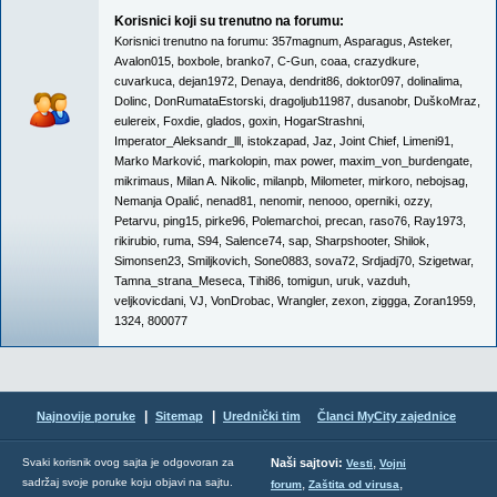
Korisnici koji su trenutno na forumu:
Korisnici trenutno na forumu:
357magnum
,
Asparagus
,
Asteker
,
Avalon015
,
boxbole
,
branko7
,
C-Gun
,
coaa
,
crazydkure
,
cuvarkuca
,
dejan1972
,
Denaya
,
dendrit86
,
doktor097
,
dolinalima
,
Dolinc
,
DonRumataEstorski
,
dragoljub11987
,
dusanobr
,
DuškoMraz
,
eulereix
,
Foxdie
,
glados
,
goxin
,
HogarStrashni
,
Imperator_Aleksandr_lll
,
istokzapad
,
Jaz
,
Joint Chief
,
Limeni91
,
Marko Marković
,
markolopin
,
max power
,
maxim_von_burdengate
,
mikrimaus
,
Milan A. Nikolic
,
milanpb
,
Milometer
,
mirkoro
,
nebojsag
,
Nemanja Opalić
,
nenad81
,
nenomir
,
nenooo
,
operniki
,
ozzy
,
Petarvu
,
ping15
,
pirke96
,
Polemarchoi
,
precan
,
raso76
,
Ray1973
,
rikirubio
,
ruma
,
S94
,
Salence74
,
sap
,
Sharpshooter
,
Shilok
,
Simonsen23
,
Smiljkovich
,
Sone0883
,
sova72
,
Srdjadj70
,
Szigetwar
,
Tamna_strana_Meseca
,
Tihi86
,
tomigun
,
uruk
,
vazduh
,
veljkovicdani
,
VJ
,
VonDrobac
,
Wrangler
,
zexon
,
ziggga
,
Zoran1959
,
1324
,
800077
|
|
Najnovije poruke
Sitemap
Urednički tim
Članci MyCity zajednice
,
Svaki korisnik ovog sajta je odgovoran za
Naši sajtovi:
Vesti
Vojni
sadržaj svoje poruke koju objavi na sajtu.
,
,
forum
Zaštita od virusa