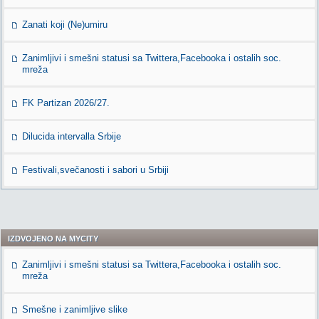
Zanati koji (Ne)umiru
Zanimljivi i smešni statusi sa Twittera,Facebooka i ostalih soc.
mreža
FK Partizan 2026/27.
Dilucida intervalla Srbije
Festivali,svečanosti i sabori u Srbiji
IZDVOJENO NA MYCITY
Zanimljivi i smešni statusi sa Twittera,Facebooka i ostalih soc.
mreža
Smešne i zanimljive slike