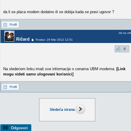
da li se placa modem dodatno ili se dobija kada se pravi ugovor ?
Profil
Idi na vr
Ričard
Poslao: 29 Mar 2012 12:51
0
Na sledećem linku imaš sve informacije o cenama UBM modema:
[Link
mogu videti samo ulogovani korisnici]
Profil
Sledeća strana
Odgovori