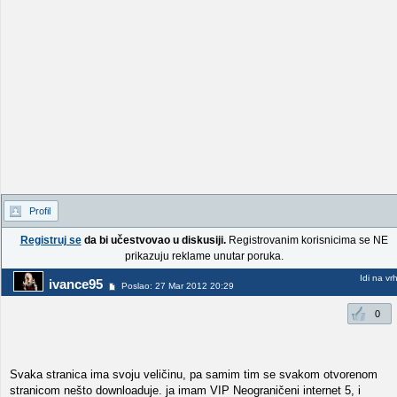
Profil
Registruj se
da bi učestvovao u diskusiji.
Registrovanim korisnicima se NE
prikazuju reklame unutar poruka.
Idi na vr
ivance95
Poslao: 27 Mar 2012 20:29
0
Svaka stranica ima svoju veličinu, pa samim tim se svakom otvorenom
stranicom nešto downloaduje. ja imam VIP Neograničeni internet 5, i