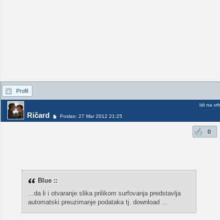
Profil
Idi na vr
Ričard
Poslao: 27 Mar 2012 21:25
0
Blue ::
...da li i otvaranje slika prilikom surfovanja predstavlja
automatski preuzimanje podataka tj. download ...