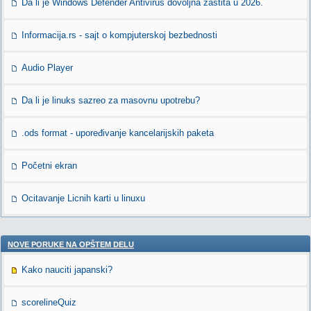
Da li je Windows Defender Antivirus dovoljna zaštita u 2026.
Informacija.rs - sajt o kompjuterskoj bezbednosti
Audio Player
Da li je linuks sazreo za masovnu upotrebu?
.ods format - upoređivanje kancelarijskih paketa
Početni ekran
Ocitavanje Licnih karti u linuxu
NOVE PORUKE NA OPŠTEM DELU
Kako nauciti japanski?
scorelineQuiz