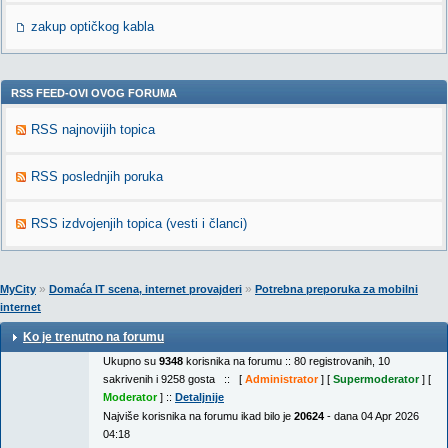
zakup optičkog kabla
RSS FEED-OVI OVOG FORUMA
RSS najnovijih topica
RSS poslednjih poruka
RSS izdvojenjih topica (vesti i članci)
»
»
MyCity
Domaća IT scena, internet provajderi
Potrebna preporuka za mobilni
internet
Ko je trenutno na forumu
Ukupno su
9348
korisnika na forumu :: 80 registrovanih, 10
sakrivenih i 9258 gosta :: [
Administrator
] [
Supermoderator
] [
Moderator
] ::
Detaljnije
Najviše korisnika na forumu ikad bilo je
20624
- dana 04 Apr 2026
04:18