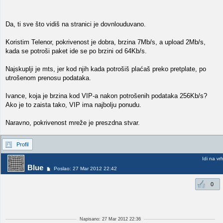
Da, ti sve što vidiš na stranici je dovnlouduvano.
Koristim Telenor, pokrivenost je dobra, brzina 7Mb/s, a upload 2Mb/s,
kada se potroši paket ide se po brzini od 64Kb/s.
Najskuplji je mts, jer kod njih kada potrošiš plaćaš preko pretplate, po
utrošenom prenosu podataka.
Ivance, koja je brzina kod VIP-a nakon potrošenih podataka 256Kb/s?
Ako je to zaista tako, VIP ima najbolju ponudu.
Naravno, pokrivenost mreže je preszdna stvar.
Profil
Idi na vr
Blue
Poslao: 27 Mar 2012 22:42
0
Napisano: 27 Mar 2012 22:36