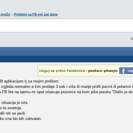
»
e mreže
Problem sa FB već par dana
N
 aplikacijom tj sa mojim profilom.
zgleda normalno a čim prodaje 3 sek i više ili manje profil pocrni ili potamni 
 FB lite na njemu mi opet izbacuje prozorce na kom piše poruka "Došlo je d
ituacija je ista.
o te smetnje.
i niti se javili.
o zna bio bih zahvalan.