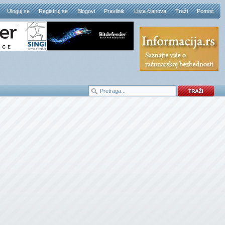
Uloguj se
Registruj se
Blogovi
Pravilnik
Lista članova
Traži
Pomoć