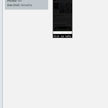
Poruke:
447
Gde živiš:
Nemačka