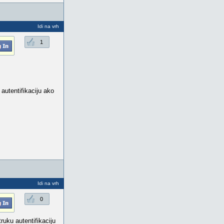
Idi na vrh
1
 autentifikaciju ako
Idi na vrh
0
ruku autentifikaciju