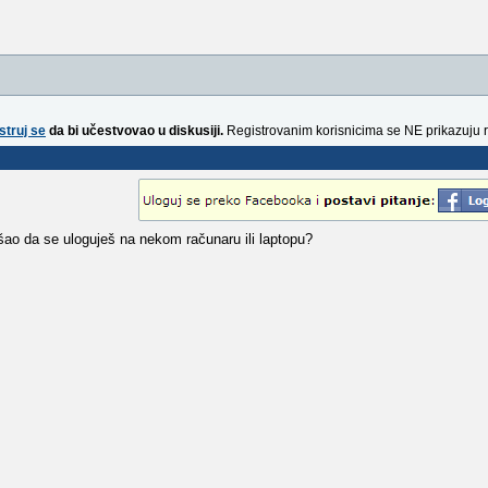
struj se
da bi učestvovao u diskusiji.
Registrovanim korisnicima se NE prikazuju 
šao da se uloguješ na nekom računaru ili laptopu?