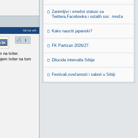
Zanimljivi i smešni statusi sa
Twittera,Facebooka i ostalih soc. mreža
Idi na vrh
Kako nauciti japanski?
1
FK Partizan 2026/27.
na tviter.
ujem tviter na tom
Dilucida intervalla Srbije
Festivali,svečanosti i sabori u Srbiji