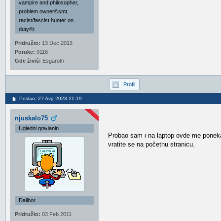
vampire and philosopher,
problem owner©smt,
racist/fascist hunter on
duty©t
Pridružio:
13 Dec 2013
Poruke:
9116
Gde živiš:
Esgaroth
Profil
Poslao: 27 Avg 2023 21:19
njuskalo75
Ugledni građanin
Probao sam i na laptop ovde me poneka
vratite se na početnu stranicu.
Dalibor
Pridružio:
03 Feb 2011