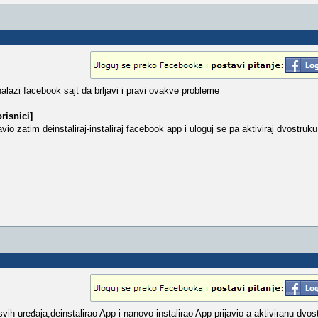
lazi facebook sajt da brljavi i pravi ovakve probleme
risnici]
javio zatim deinstaliraj-instaliraj facebook app i uloguj se pa aktiviraj dvostruku
h uređaja,deinstalirao App i nanovo instalirao App prijavio a aktiviranu dvost