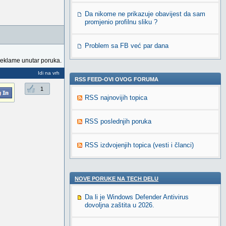
Da nikome ne prikazuje obavijest da sam
promjenio profilnu sliku ?
Problem sa FB već par dana
reklame unutar poruka.
Idi na vrh
RSS FEED-OVI OVOG FORUMA
1
RSS najnovijih topica
RSS poslednjih poruka
RSS izdvojenjih topica (vesti i članci)
NOVE PORUKE NA TECH DELU
Da li je Windows Defender Antivirus
dovoljna zaštita u 2026.