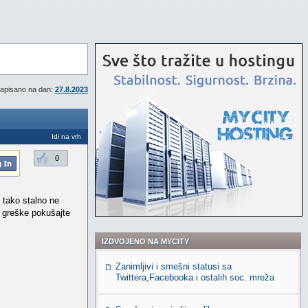
apisano na dan:
27.8.2023
Idi na vrh
0
i tako stalno ne
o greške pokušajte
IZDVOJENO NA MYCITY
Zanimljivi i smešni statusi sa
Twittera,Facebooka i ostalih soc. mreža