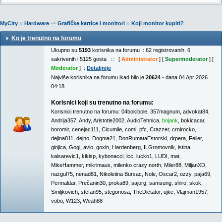
»
->
»
MyCity
Hardware
Grafičke kartice i monitori
Koji monitor kupiti?
Ko je trenutno na forumu
Ukupno su
5193
korisnika na forumu :: 62 registrovanih, 6
sakrivenih i 5125 gosta :: [
Administrator
] [
Supermoderator
] [
Moderator
] ::
Detaljnije
Najviše korisnika na forumu ikad bilo je
20624
- dana 04 Apr 2026
04:18
Korisnici koji su trenutno na forumu:
Korisnici trenutno na forumu:
04bokibole
,
357magnum
,
advokat84
,
Andrija357
,
Andy
,
Aristotle2002
,
AudioTehnica
,
bojank
,
bokicacar
,
boromir
,
cenejac111
,
Cicumile
,
comi_pfc
,
Crazzer
,
crnirocko
,
dejina811
,
dejno
,
Dogma21
,
DonRumataEstorski
,
drpera
,
Feller
,
ginjica
,
Gogi_avio
,
goxin
,
Hardenberg
,
ILGromovnik
,
istina
,
kaisarevic1
,
kikisp
,
kybonacci
,
lcc
,
lucko1
,
LUDI
,
mat
,
MikeHammer
,
mikrimaus
,
milenko crazy north
,
Miler88
,
MiljanXD
,
nazgul75
,
nenad81
,
Nikoletina Bursac
,
Nole
,
Oscar2
,
ozzy
,
paja69
,
Permaldar
,
Prečanin30
,
proka89
,
sajorg
,
samsung
,
shiro
,
skok
,
Smiljkovich
,
stefan95
,
stegonosa
,
TheDictator
,
ujke
,
Vlajman1957
,
vobo
,
W123
,
Weah88