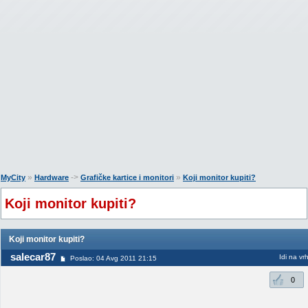
»
->
»
MyCity
Hardware
Grafičke kartice i monitori
Koji monitor kupiti?
Koji monitor kupiti?
Koji monitor kupiti?
salecar87
Idi na vr
Poslao: 04 Avg 2011 21:15
0