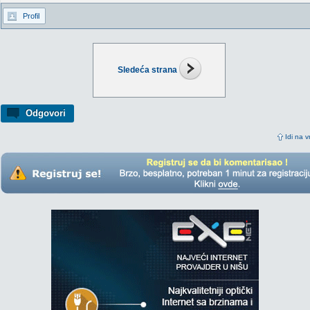
Profil
Sledeća strana
Odgovori
Idi na v