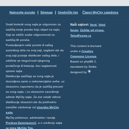
|
|
Najnovije poruke
Sitemap
Urednički tim
Članci MyCity zajednice
,
Svaki korisnik ovog sajta je odgovoran za
Naši sajtovi:
Vesti
Vojni
sadržaj svoje poruke koju objavi na sajtu.
,
,
forum
Zaštita od virusa
Sajt se odriče svake odgovornosti za
TekstPesme.rs
sadržaj tih poruka.
Postavljanjem vaše poruke ili vašeg
This content is licensed
autorskog dela na ovaj sajt, saglasni ste da
under a
Creative
ovaj sajt postaje distributer vašeg dela, i
Commons License
.
odričete se mogućnosti njegovog
Based on phpBB 2,
povlačenja ili brisanja, bez saglasnosti
translated by Simke,
uprave sajta.
designed by
Distribucija sadržaja sa ovog sajta je
dozvoljena samo u nekomercijalne svrhe, uz
obaveznu napomenu da je sadržaj preuzet
sa ovog sajta, i uz obavezno navođenje
adrese MyCity sajta. Za sve ostale vidove
distribucije obavezni ste da prethodno
zatražite odobrenje od
vlasnika MyCity
sajta
.
MyCity pokrenuo, administrira i razvija
Predrag Damnjanović
, a o uređenju sajta
se brine
MyCity Tim
.