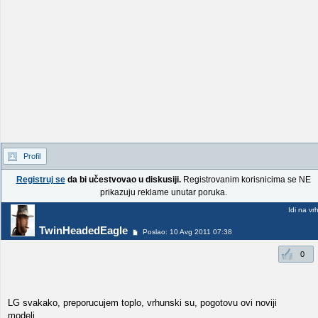
Profil
Registruj se
da bi učestvovao u diskusiji.
Registrovanim korisnicima se NE
prikazuju reklame unutar poruka.
Idi na vr
TwinHeadedEagle
Poslao: 10 Avg 2011 07:38
0
LG svakako, preporucujem toplo, vrhunski su, pogotovu ovi noviji
modeli...