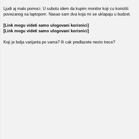
Ljudi aj malo pomoci. U subotu idem da kupim monitor koji cu koristiti
povezanog sa laptopom. Nasao sam dva koja mi se uklapaju u budzet.
[Link mogu videti samo ulogovani korisnici]
[Link mogu videti samo ulogovani korisnici]
Koji je bolja varijanta po vama? Ili cak predlazete nesto trece?