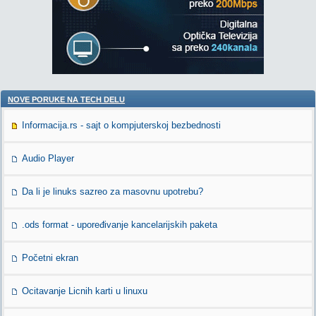
NOVE PORUKE NA TECH DELU
Informacija.rs - sajt o kompjuterskoj bezbednosti
Audio Player
Da li je linuks sazreo za masovnu upotrebu?
.ods format - upoređivanje kancelarijskih paketa
Početni ekran
Ocitavanje Licnih karti u linuxu