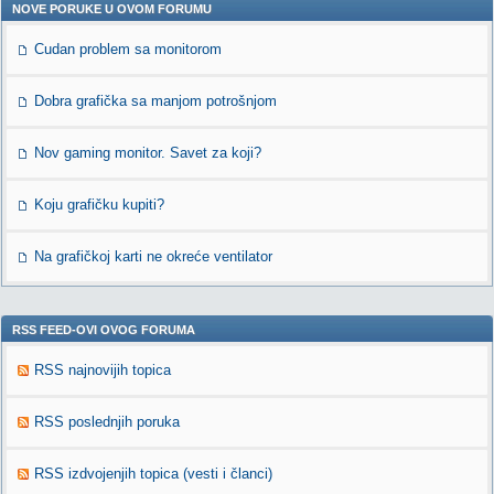
NOVE PORUKE U OVOM FORUMU
Cudan problem sa monitorom
Dobra grafička sa manjom potrošnjom
Nov gaming monitor. Savet za koji?
Koju grafičku kupiti?
Na grafičkoj karti ne okreće ventilator
RSS FEED-OVI OVOG FORUMA
RSS najnovijih topica
RSS poslednjih poruka
RSS izdvojenjih topica (vesti i članci)