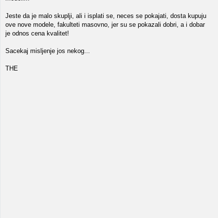
Jeste da je malo skuplji, ali i isplati se, neces se pokajati, dosta kupuju
ove nove modele, fakulteti masovno, jer su se pokazali dobri, a i dobar
je odnos cena kvalitet!
Sacekaj misljenje jos nekog...
THE