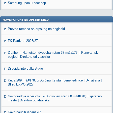
Samsung upao u bootloop
NOVE PORUKE NA OPŠTEM DELU
Prevod romana sa srpskog na engleski
FK Partizan 2026/27.
Zlatibor – Namešten dvosoban stan 37 m&#178; | Panoramski
pogled | Direktno od vlasnika
Dilucida intervalla Srbije
Kuća 209 m&#178; u Surčinu | 2 stambene jedinice | Uknjižena |
Blizu EXPO 2027
Novogradnja u Subotici – Dvosoban stan 68 m&#178; + garažno
mesto | Direktno od vlasnika
Kako nauciti japanski?