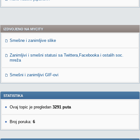
IZDVOJENO NA MYCITY
Smešne i zanimljive slike
Zanimljivi i smešni statusi sa Twittera,Facebooka i ostalih soc.
mreža
Smešni i zanimljivi GIF-ovi
STATISTIKA
Ovaj topic je pregledan
3291 puta
Broj poruka:
6