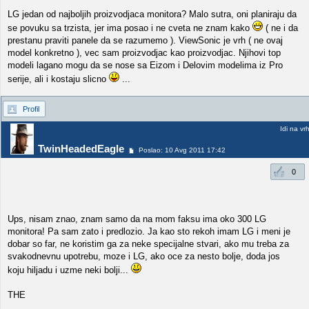
LG jedan od najboljih proizvodjaca monitora? Malo sutra, oni planiraju da
se povuku sa trzista, jer ima posao i ne cveta ne znam kako
( ne i da
prestanu praviti panele da se razumemo ). ViewSonic je vrh ( ne ovaj
model konkretno ), vec sam proizvodjac kao proizvodjac. Njihovi top
modeli lagano mogu da se nose sa Eizom i Delovim modelima iz Pro
serije, ali i kostaju slicno
...
Profil
Idi na vr
TwinHeadedEagle
Poslao: 10 Avg 2011 17:42
0
Ups, nisam znao, znam samo da na mom faksu ima oko 300 LG
monitora! Pa sam zato i predlozio. Ja kao sto rekoh imam LG i meni je
dobar so far, ne koristim ga za neke specijalne stvari, ako mu treba za
svakodnevnu upotrebu, moze i LG, ako oce za nesto bolje, doda jos
koju hiljadu i uzme neki bolji...
THE