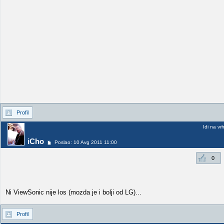
Profil
Idi na vr
iCho
Poslao: 10 Avg 2011 11:00
0
Ni ViewSonic nije los (mozda je i bolji od LG)...
Profil