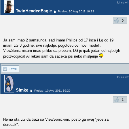
Idi na vr
TwinHeadedEagle
Poslao: 10 Avg 2011 16:13
0
Ja sam imao 2 samsunga, sad imam Philips od 17 inca i Lg od 19,
imam LG 3 godine, sve najbolje, pogotovu ovi novi modeli.
ViewSonic nisam imao prilike da probam, LG je ipak jedan od najboljih
proizvodjaca! Al rekao sam da saceka jos neko misljenje
Profil
Idi na vr
Simke
Poslao: 10 Avg 2011 16:29
1
Nema sta LG da trazi sa ViewSonic-om, posto ga ovaj "jede za
dorucak".