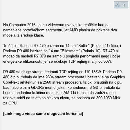
0
Na Computex 2016 sajmu videćemo dve velike grafičke kartice
namenjene potrošačkom segmentu, jer AMD planira da pokrene dva
modela iz srednje klase.
To će biti Radeon R7 470 baziran na 14 nm "Baffin" (Polaris 11) čipu, i
Radeon R9 480 baziran na 14 nm "Ellesmere" (Polaris 10). R7 470 bi
mogao da nasledi R7 370 ne samo u pogledu performansi nego i bolje
energetske efikasnosti, jer se očekuje TDP rejting manji od 50W.
R9 480 sa druge strane, će imati TDP rejting od 110-135W. Radeon R9
480 čip bi trebalo da ima 2304 stream procesora i baziran je na Graphics
CoreNext arhitekturi sa 2560 stream procesora fizički prisutnih na čipu,
kao i 256-bitnim GDDR5 memorijskim kontrolerom. 8 GB bi trebalo da
bude standardna količina memorije. AMD bi trebalo da zadrži radne
taktove održi na relativno niskom nivou, sa brzinom od 800-1050 MHz
za GPU.
[Link mogu videti samo ulogovani korisnici]