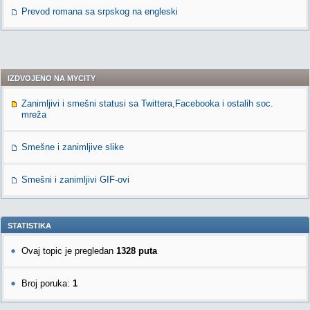
Prevod romana sa srpskog na engleski
IZDVOJENO NA MYCITY
Zanimljivi i smešni statusi sa Twittera,Facebooka i ostalih soc.
mreža
Smešne i zanimljive slike
Smešni i zanimljivi GIF-ovi
STATISTIKA
Ovaj topic je pregledan
1328 puta
Broj poruka:
1