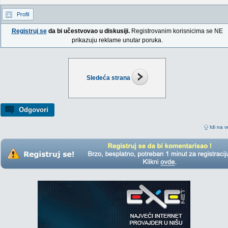
Profil
Registruj se
da bi učestvovao u diskusiji.
Registrovanim korisnicima se NE
prikazuju reklame unutar poruka.
Sledeća strana
Odgovori
Idi na v