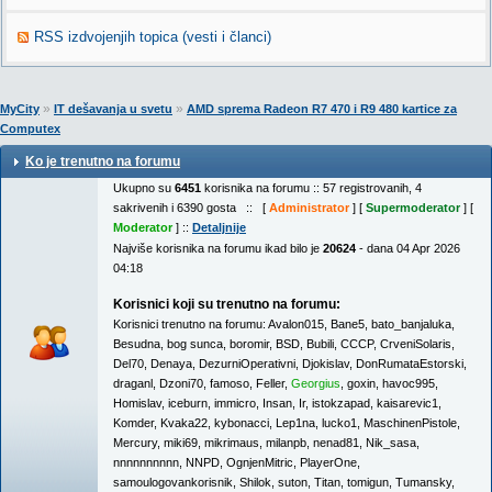
RSS izdvojenjih topica (vesti i članci)
»
»
MyCity
IT dešavanja u svetu
AMD sprema Radeon R7 470 i R9 480 kartice za
Computex
Ko je trenutno na forumu
Ukupno su
6451
korisnika na forumu :: 57 registrovanih, 4
sakrivenih i 6390 gosta :: [
Administrator
] [
Supermoderator
] [
Moderator
] ::
Detaljnije
Najviše korisnika na forumu ikad bilo je
20624
- dana 04 Apr 2026
04:18
Korisnici koji su trenutno na forumu:
Korisnici trenutno na forumu:
Avalon015
,
Bane5
,
bato_banjaluka
,
Besudna
,
bog sunca
,
boromir
,
BSD
,
Bubili
,
CCCP
,
CrveniSolaris
,
Del70
,
Denaya
,
DezurniOperativni
,
Djokislav
,
DonRumataEstorski
,
draganl
,
Dzoni70
,
famoso
,
Feller
,
Georgius
,
goxin
,
havoc995
,
Homislav
,
iceburn
,
immicro
,
Insan
,
Ir
,
istokzapad
,
kaisarevic1
,
Komder
,
Kvaka22
,
kybonacci
,
Lep1na
,
lucko1
,
MaschinenPistole
,
Mercury
,
miki69
,
mikrimaus
,
milanpb
,
nenad81
,
Nik_sasa
,
nnnnnnnnnn
,
NNPD
,
OgnjenMitric
,
PlayerOne
,
samoulogovankorisnik
,
Shilok
,
suton
,
Titan
,
tomigun
,
Tumansky
,