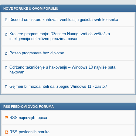
NOVE PORUKE U OVOM FORUMU
Discord će uskoro zahtevati verifikaciju godišta svih korisnika
Kraj ere programiranja: Džensen Huang tvrdi da veštačka
inteligencija definitivno preuzima posao
Posao programera bez diplome
Održano takmičenje u hakovanju – Windows 10 najviše puta
hakovan
Gejmeri bi možda hteli da izbegnu Windows 11 - zašto?
RSS FEED-OVI OVOG FORUMA
RSS najnovijih topica
RSS poslednjih poruka