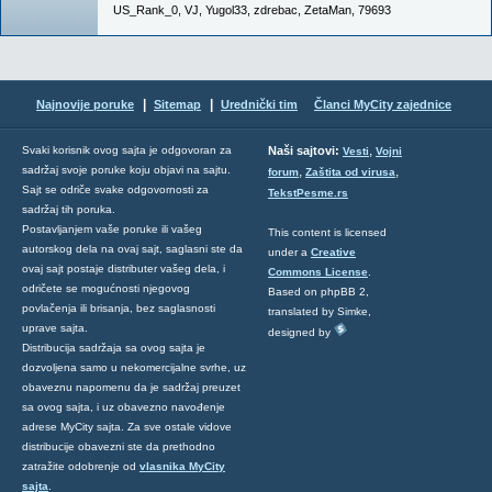
US_Rank_0
,
VJ
,
Yugol33
,
zdrebac
,
ZetaMan
,
79693
|
|
Najnovije poruke
Sitemap
Urednički tim
Članci MyCity zajednice
,
Svaki korisnik ovog sajta je odgovoran za
Naši sajtovi:
Vesti
Vojni
sadržaj svoje poruke koju objavi na sajtu.
,
,
forum
Zaštita od virusa
Sajt se odriče svake odgovornosti za
TekstPesme.rs
sadržaj tih poruka.
Postavljanjem vaše poruke ili vašeg
This content is licensed
autorskog dela na ovaj sajt, saglasni ste da
under a
Creative
ovaj sajt postaje distributer vašeg dela, i
Commons License
.
odričete se mogućnosti njegovog
Based on phpBB 2,
povlačenja ili brisanja, bez saglasnosti
translated by Simke,
uprave sajta.
designed by
Distribucija sadržaja sa ovog sajta je
dozvoljena samo u nekomercijalne svrhe, uz
obaveznu napomenu da je sadržaj preuzet
sa ovog sajta, i uz obavezno navođenje
adrese MyCity sajta. Za sve ostale vidove
distribucije obavezni ste da prethodno
zatražite odobrenje od
vlasnika MyCity
sajta
.