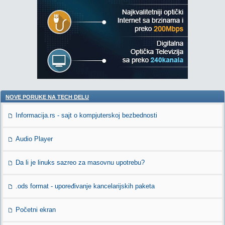
NOVE PORUKE NA TECH DELU
Informacija.rs - sajt o kompjuterskoj bezbednosti
Audio Player
Da li je linuks sazreo za masovnu upotrebu?
.ods format - upoređivanje kancelarijskih paketa
Početni ekran