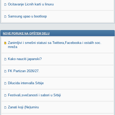
Ocitavanje Licnih karti u linuxu
Samsung upao u bootloop
NOVE PORUKE NA OPŠTEM DELU
Zanimljivi i smešni statusi sa Twittera,Facebooka i ostalih soc.
mreža
Kako nauciti japanski?
FK Partizan 2026/27.
Dilucida intervalla Srbije
Festivali,svečanosti i sabori u Srbiji
Zanati koji (Ne)umiru