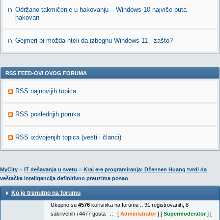
Održano takmičenje u hakovanju – Windows 10 najviše puta
hakovan
Gejmeri bi možda hteli da izbegnu Windows 11 - zašto?
RSS FEED-OVI OVOG FORUMA
RSS najnovijih topica
RSS poslednjih poruka
RSS izdvojenjih topica (vesti i članci)
»
»
MyCity
IT dešavanja u svetu
Kraj ere programiranja: Džensen Huang tvrdi da
veštačka inteligencija definitivno preuzima posao
Ko je trenutno na forumu
Ukupno su
4576
korisnika na forumu :: 91 registrovanih, 8
sakrivenih i 4477 gosta :: [
Administrator
] [
Supermoderator
] [