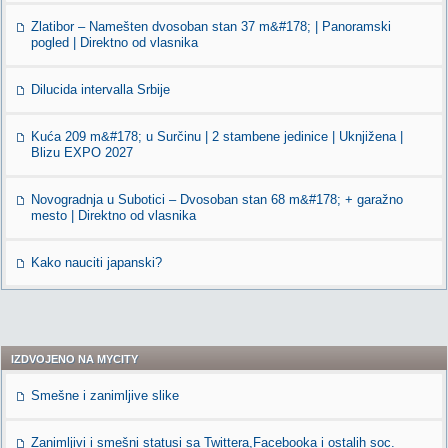
Zlatibor – Namešten dvosoban stan 37 m&#178; | Panoramski
pogled | Direktno od vlasnika
Dilucida intervalla Srbije
Kuća 209 m&#178; u Surčinu | 2 stambene jedinice | Uknjižena |
Blizu EXPO 2027
Novogradnja u Subotici – Dvosoban stan 68 m&#178; + garažno
mesto | Direktno od vlasnika
Kako nauciti japanski?
IZDVOJENO NA MYCITY
Smešne i zanimljive slike
Zanimljivi i smešni statusi sa Twittera,Facebooka i ostalih soc.