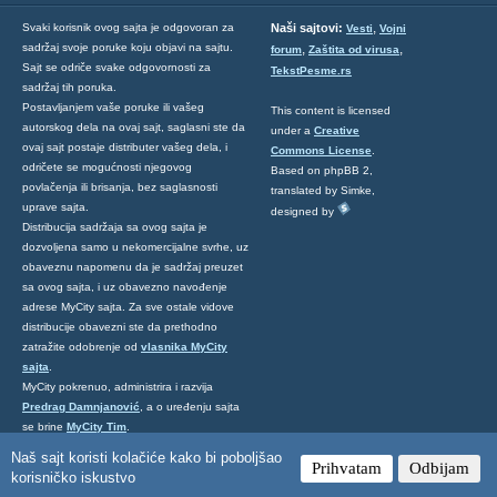
,
Svaki korisnik ovog sajta je odgovoran za
Naši sajtovi:
Vesti
Vojni
sadržaj svoje poruke koju objavi na sajtu.
,
,
forum
Zaštita od virusa
Sajt se odriče svake odgovornosti za
TekstPesme.rs
sadržaj tih poruka.
Postavljanjem vaše poruke ili vašeg
This content is licensed
autorskog dela na ovaj sajt, saglasni ste da
under a
Creative
ovaj sajt postaje distributer vašeg dela, i
Commons License
.
odričete se mogućnosti njegovog
Based on phpBB 2,
povlačenja ili brisanja, bez saglasnosti
translated by Simke,
uprave sajta.
designed by
Distribucija sadržaja sa ovog sajta je
dozvoljena samo u nekomercijalne svrhe, uz
obaveznu napomenu da je sadržaj preuzet
sa ovog sajta, i uz obavezno navođenje
adrese MyCity sajta. Za sve ostale vidove
distribucije obavezni ste da prethodno
zatražite odobrenje od
vlasnika MyCity
sajta
.
MyCity pokrenuo, administrira i razvija
Predrag Damnjanović
, a o uređenju sajta
se brine
MyCity Tim
.
Ukoliko želite da nas kontaktirate kliknite
Naš sajt koristi kolačiće kako bi poboljšao
Prihvatam
Odbijam
ovde
.
korisničko iskustvo