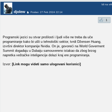
Idi na vr
djolew
Poslao: 27 Feb 2024 22:14
1
Programski jezici su stvar prošlosti i ljudi više ne treba da uče
programiranje kako bi ušli u tehnološki sektor, tvrdi Džensen Huang,
izvršni direktor kompanije Nvidia. On je, govoreći na World Goverment
Summit događaju u Dubaiju samouvereno istakao da zbog brzog
napretka veštačke inteligencije dolazi kraj ere programiranja.
Izvor:
[Link mogu videti samo ulogovani korisnici]