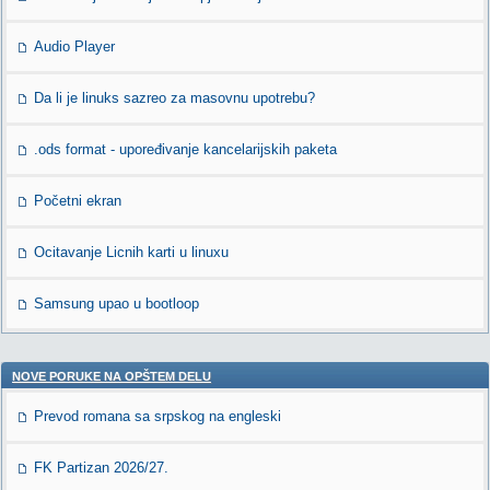
Audio Player
Da li je linuks sazreo za masovnu upotrebu?
.ods format - upoređivanje kancelarijskih paketa
Početni ekran
Ocitavanje Licnih karti u linuxu
Samsung upao u bootloop
NOVE PORUKE NA OPŠTEM DELU
Prevod romana sa srpskog na engleski
FK Partizan 2026/27.