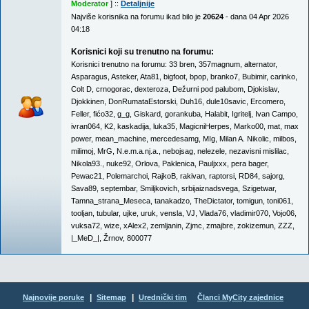
Moderator
] ::
Detaljnije
Najviše korisnika na forumu ikad bilo je
20624
- dana 04 Apr 2026
04:18
Korisnici koji su trenutno na forumu:
Korisnici trenutno na forumu:
33 bren
,
357magnum
,
alternator
,
Asparagus
,
Asteker
,
Ata81
,
bigfoot
,
bpop
,
branko7
,
Bubimir
,
carinko
,
Colt D
,
crnogorac
,
dexteroza
,
Dežurni pod palubom
,
Djokislav
,
Djokkinen
,
DonRumataEstorski
,
Duh16
,
dule10savic
,
Ercomero
,
Feller
,
fićo32
,
g_g
,
Giskard
,
gorankuba
,
Halabit
,
Igritelj
,
Ivan Campo
,
ivran064
,
K2
,
kaskadija
,
luka35
,
MagicniHerpes
,
Marko00
,
mat
,
max
power
,
mean_machine
,
mercedesamg
,
MIg
,
Milan A. Nikolic
,
milbos
,
milimoj
,
MrG
,
N.e.m.a.nj.a.
,
nebojsag
,
nelezele
,
nezavisni mislilac
,
Nikola93.
,
nuke92
,
Orlova
,
Paklenica
,
Pauljxxx
,
pera bager
,
Pewac21
,
Polemarchoi
,
RajkoB
,
rakivan
,
raptorsi
,
RD84
,
sajorg
,
Sava89
,
septembar
,
Smiljkovich
,
srbijaiznadsvega
,
Szigetwar
,
Tamna_strana_Meseca
,
tanakadzo
,
TheDictator
,
tomigun
,
toni061
,
tooljan
,
tubular
,
ujke
,
uruk
,
vensla
,
VJ
,
Vlada76
,
vladimir070
,
Vojo06
,
vuksa72
,
wize
,
xAlex2
,
zemljanin
,
Zjmc
,
zmajbre
,
zokizemun
,
ZZZ
,
|_MeD_|
,
Žrnov
,
800077
|
|
Najnovije poruke
Sitemap
Urednički tim
Članci MyCity zajednice