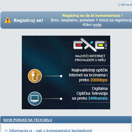
Idi na v
NOVE PORUKE NA TECH DELU
Informacija.rs - sajt o kompjuterskoj bezbednosti