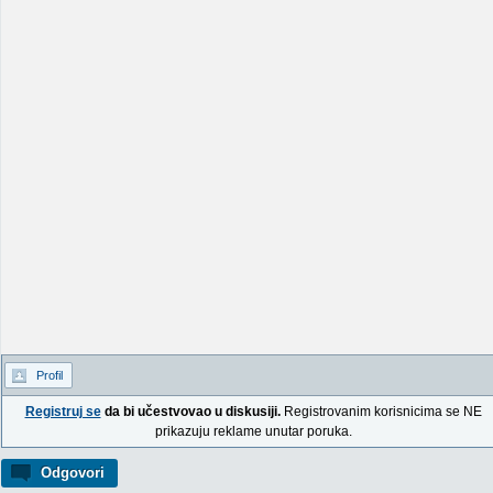
Profil
Registruj se
da bi učestvovao u diskusiji.
Registrovanim korisnicima se NE
prikazuju reklame unutar poruka.
Odgovori