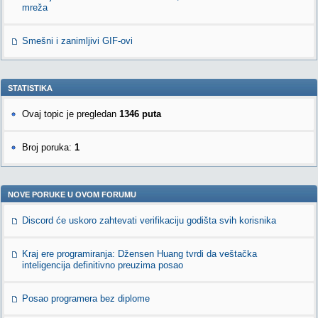
mreža
Smešni i zanimljivi GIF-ovi
STATISTIKA
Ovaj topic je pregledan
1346 puta
Broj poruka:
1
NOVE PORUKE U OVOM FORUMU
Discord će uskoro zahtevati verifikaciju godišta svih korisnika
Kraj ere programiranja: Džensen Huang tvrdi da veštačka
inteligencija definitivno preuzima posao
Posao programera bez diplome