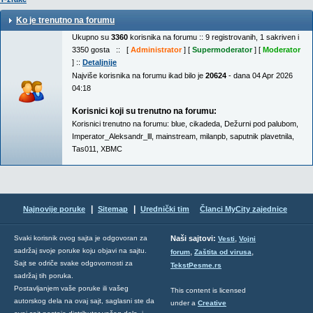
Ko je trenutno na forumu
Ukupno su
3360
korisnika na forumu :: 9 registrovanih, 1 sakriven i
3350 gosta :: [
Administrator
] [
Supermoderator
] [
Moderator
] ::
Detaljnije
Najviše korisnika na forumu ikad bilo je
20624
- dana 04 Apr 2026
04:18
Korisnici koji su trenutno na forumu:
Korisnici trenutno na forumu:
blue
,
cikadeda
,
Dežurni pod palubom
,
Imperator_Aleksandr_lll
,
mainstream
,
milanpb
,
saputnik plavetnila
,
Tas011
,
XBMC
|
|
Najnovije poruke
Sitemap
Urednički tim
Članci MyCity zajednice
,
Svaki korisnik ovog sajta je odgovoran za
Naši sajtovi:
Vesti
Vojni
sadržaj svoje poruke koju objavi na sajtu.
,
,
forum
Zaštita od virusa
Sajt se odriče svake odgovornosti za
TekstPesme.rs
sadržaj tih poruka.
Postavljanjem vaše poruke ili vašeg
This content is licensed
autorskog dela na ovaj sajt, saglasni ste da
under a
Creative