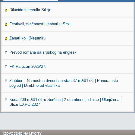
Dilucida intervalla Srbije
Festivali,svečanosti i sabori u Srbiji
Zanati koji (Ne)umiru
Prevod romana sa srpskog na engleski
FK Partizan 2026/27.
Zlatibor – Namešten dvosoban stan 37 m&#178; | Panoramski
pogled | Direktno od vlasnika
Kuća 209 m&#178; u Surčinu | 2 stambene jedinice | Uknjižena |
Blizu EXPO 2027
IZDVOJENO NA MYCITY