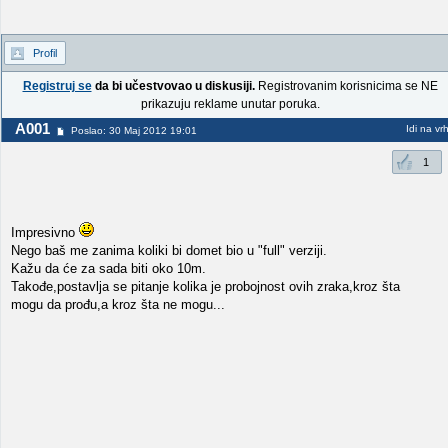
Profil
Registruj se
da bi učestvovao u diskusiji.
Registrovanim korisnicima se NE
prikazuju reklame unutar poruka.
A001
Idi na vr
Poslao: 30 Maj 2012 19:01
1
Impresivno
Nego baš me zanima koliki bi domet bio u "full" verziji.
Kažu da će za sada biti oko 10m.
Takođe,postavlja se pitanje kolika je probojnost ovih zraka,kroz šta
mogu da prođu,a kroz šta ne mogu...