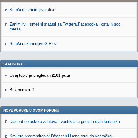
Smešne i zanimljive slike
Zanimljivi i smešni statusi sa Twittera,Facebooka i ostalih soc.
mreža
Smešni i zanimljivi GIF-ovi
STATISTIKA
Ovaj topic je pregledan
2101 puta
Broj poruka:
2
NOVE PORUKE U OVOM FORUMU
Discord će uskoro zahtevati verifikaciju godišta svih korisnika
Kraj ere programiranja: Džensen Huang tvrdi da veštačka