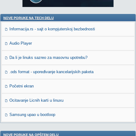
NOVE PORUKE NA TECH DELU
Informacija.rs - sajt o kompjuterskoj bezbednosti
Audio Player
Da li je linuks sazreo za masovnu upotrebu?
.ods format - upoređivanje kancelarijskih paketa
Početni ekran
Ocitavanje Licnih karti u linuxu
Samsung upao u bootloop
NOVE PORUKE NA OPŠTEM DELU