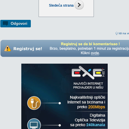
Sledeća strana
Odgovori
Idi na v