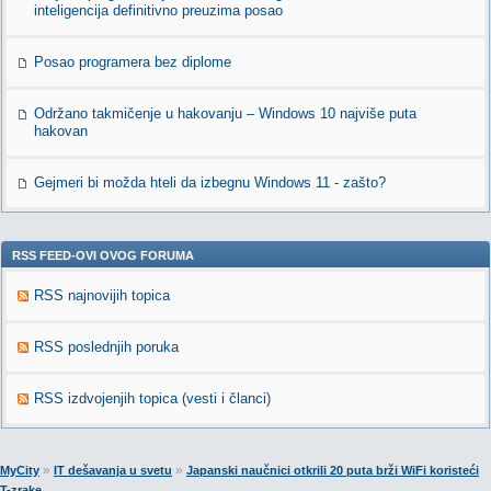
inteligencija definitivno preuzima posao
Posao programera bez diplome
Održano takmičenje u hakovanju – Windows 10 najviše puta
hakovan
Gejmeri bi možda hteli da izbegnu Windows 11 - zašto?
RSS FEED-OVI OVOG FORUMA
RSS najnovijih topica
RSS poslednjih poruka
RSS izdvojenjih topica (vesti i članci)
»
»
MyCity
IT dešavanja u svetu
Japanski naučnici otkrili 20 puta brži WiFi koristeći
T-zrake