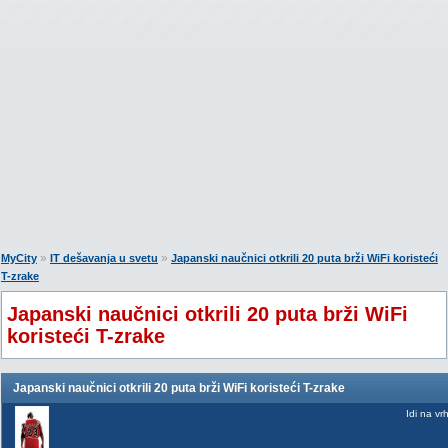
»
»
MyCity
IT dešavanja u svetu
Japanski naučnici otkrili 20 puta brži WiFi koristeći
T-zrake
Japanski naučnici otkrili 20 puta brži WiFi
koristeći T-zrake
Japanski naučnici otkrili 20 puta brži WiFi koristeći T-zrake
Idi na vr