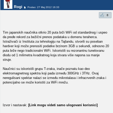
Rogi
Poslao: 27 Maj 2012 16:33
8
Tim japanskih naučnika otkrio 20 puta brži WiFi od standardnog i uspeo
da pređe rekord za bežični prenos podataka u domenu teraherca.
Istraživači iz Instituta za tehnologiju na Tajlandu, stvorili su poseban
hardver koji može prenositi podatke brzinom 3GB u sekundi, odnosno 20
puta brže nego tradicionalni WiFi. Iskoristili su rezonantnu tunelovanu
diodu od 1 milimetra kvadratnog koja stvara više napona sa manje
struje.
Naučnici su iskoristili grupu T-zraka, inače poznatu kao deo
elektromagnetnog spektra koji pada između 300GHz i 3THz. Ovaj
neregulisani spektar nalazi se između mikrotalasa i infracrvenih zraka i
potencijalno se može koristiti za WiFi mrežu.
Izvor i nastavak:
[Link mogu videti samo ulogovani korisnici]