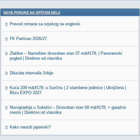
NOVE PORUKE NA OPŠTEM DELU
Prevod romana sa srpskog na engleski
FK Partizan 2026/27.
Zlatibor – Namešten dvosoban stan 37 m&#178; | Panoramski
pogled | Direktno od vlasnika
Dilucida intervalla Srbije
Kuća 209 m&#178; u Surčinu | 2 stambene jedinice | Uknjižena |
Blizu EXPO 2027
Novogradnja u Subotici – Dvosoban stan 68 m&#178; + garažno
mesto | Direktno od vlasnika
Kako nauciti japanski?