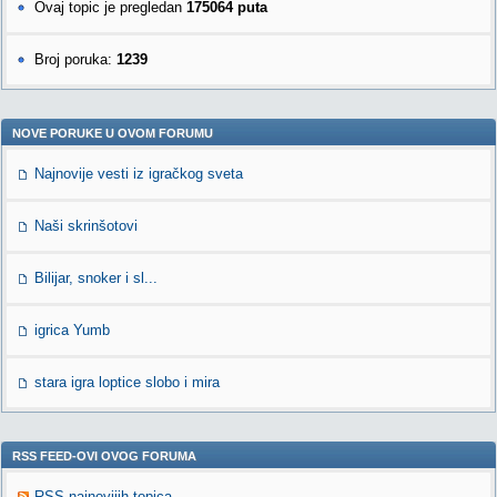
Ovaj topic je pregledan
175064 puta
Broj poruka:
1239
NOVE PORUKE U OVOM FORUMU
Najnovije vesti iz igračkog sveta
Naši skrinšotovi
Bilijar, snoker i sl...
igrica Yumb
stara igra loptice slobo i mira
RSS FEED-OVI OVOG FORUMA
RSS najnovijih topica