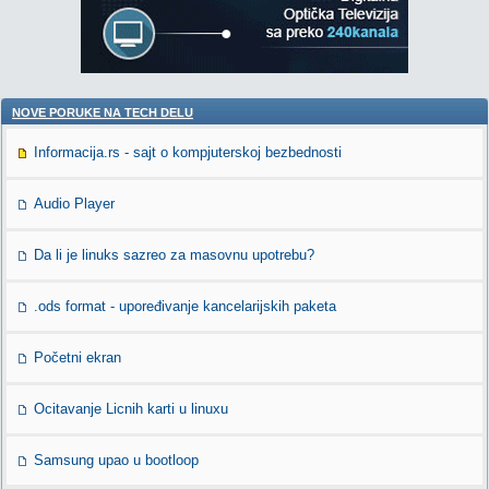
NOVE PORUKE NA TECH DELU
Informacija.rs - sajt o kompjuterskoj bezbednosti
Audio Player
Da li je linuks sazreo za masovnu upotrebu?
.ods format - upoređivanje kancelarijskih paketa
Početni ekran
Ocitavanje Licnih karti u linuxu
Samsung upao u bootloop