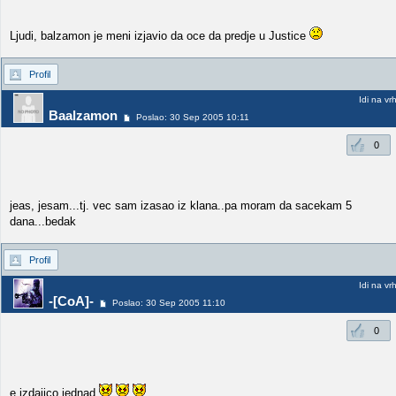
Ljudi, balzamon je meni izjavio da oce da predje u Justice
Profil
Idi na vr
Baalzamon
Poslao: 30 Sep 2005 10:11
0
jeas, jesam...tj. vec sam izasao iz klana..pa moram da sacekam 5
dana...bedak
Profil
Idi na vr
-[CoA]-
Poslao: 30 Sep 2005 11:10
0
e izdajico jednad