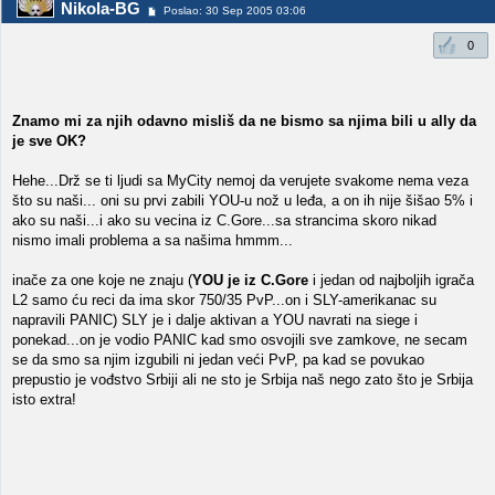
Nikola-BG
Poslao: 30 Sep 2005 03:06
0
Znamo mi za njih odavno misliš da ne bismo sa njima bili u ally da
je sve OK?
Hehe...Drž se ti ljudi sa MyCity nemoj da verujete svakome nema veza
što su naši... oni su prvi zabili YOU-u nož u leđa, a on ih nije šišao 5% i
ako su naši...i ako su vecina iz C.Gore...sa strancima skoro nikad
nismo imali problema a sa našima hmmm...
inače za one koje ne znaju (
YOU je iz C.Gore
i jedan od najboljih igrača
L2 samo ću reci da ima skor 750/35 PvP...on i SLY-amerikanac su
napravili PANIC) SLY je i dalje aktivan a YOU navrati na siege i
ponekad...on je vodio PANIC kad smo osvojili sve zamkove, ne secam
se da smo sa njim izgubili ni jedan veći PvP, pa kad se povukao
prepustio je vođstvo Srbiji ali ne sto je Srbija naš nego zato što je Srbija
isto extra!