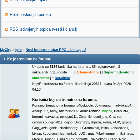
RSS poslednjih poruka
RSS izdvojenjih topica (vesti i članci)
»
»
MyCity
Igre
Novi bolesno dobar RPG... Lineage 2
Ko je trenutno na forumu
Ukupno su
5184
korisnika na forumu :: 65 registrovanih, 3
sakrivenih i 5116 gosta :: [
Administrator
] [
Supermoderator
] [
Moderator
] ::
Detaljnije
Najviše korisnika na forumu ikad bilo je
20624
- dana 04 Apr 2026
04:18
Korisnici koji su trenutno na forumu:
Korisnici trenutno na forumu:
04bokibole
,
357magnum
,
advokat84
,
Andrija357
,
Andy
,
Aristotle2002
,
AudioTehnica
,
bojank
,
Boris BM
,
boromir
,
cavatina
,
cenejac111
,
Cicumile
,
comi_pfc
,
Crazzer
,
crnirocko
,
dejina811
,
dejno
,
Dogma21
,
drpera
,
Feller
,
FOX
,
ginjica
,
Gogi_avio
,
goxin
,
Hardenberg
,
ILGromovnik
,
istina
,
kaisarevic1
,
kikisp
,
kybonacci
,
lcc
,
lucko1
,
LUDI
,
mat
,
MikeHammer
,
mikrimaus
,
Miler88
,
MiljanXD
,
nazgul75
,
nenad81
,
Nikoletina Bursac
,
Nole
,