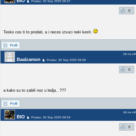
BIO
Poslao: 30 Sep 2005 08:47
0
Tesko ces ti to prodati, a i neces izvuci neki kesh.
Profil
Idi na vr
Baalzamon
Poslao: 30 Sep 2005 09:06
0
a kako su to zabili noz u ledja...???
Profil
Idi na vr
BIO
Poslao: 30 Sep 2005 09:54
0