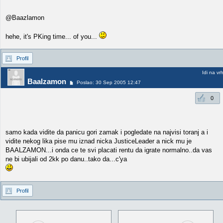
@Baazlamon
hehe, it's PKing time... of you...
Profil
Idi na vr
Baalzamon
Poslao: 30 Sep 2005 12:47
0
samo kada vidite da panicu gori zamak i pogledate na najvisi toranj a i
vidite nekog lika pise mu iznad nicka JusticeLeader a nick mu je
BAALZAMON...i onda ce te svi placati rentu da igrate normalno..da vas
ne bi ubijali od 2kk po danu..tako da...c'ya
Profil