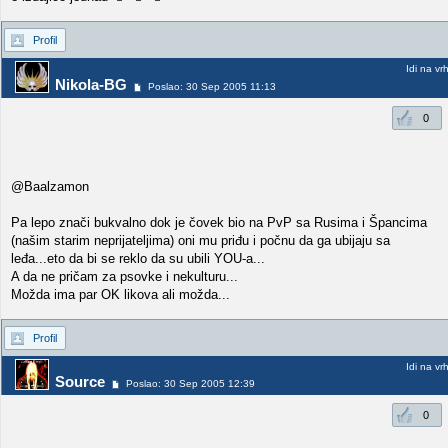
Profil
Idi na vr
Nikola-BG
Poslao: 30 Sep 2005 11:13
0
@Baalzamon
Pa lepo znači bukvalno dok je čovek bio na PvP sa Rusima i Špancima
(našim starim neprijateljima) oni mu priđu i počnu da ga ubijaju sa
leđa...eto da bi se reklo da su ubili YOU-a...
A da ne pričam za psovke i nekulturu...
Možda ima par OK likova ali možda...
Profil
Idi na vr
Source
Poslao: 30 Sep 2005 12:39
0