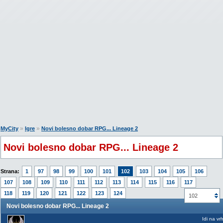
»
»
MyCity
Igre
Novi bolesno dobar RPG... Lineage 2
Novi bolesno dobar RPG... Lineage 2
Strana:
1
97
98
99
100
101
102
103
104
105
106
107
108
109
110
111
112
113
114
115
116
117
118
119
120
121
122
123
124
102
Novi bolesno dobar RPG... Lineage 2
Idi na vr