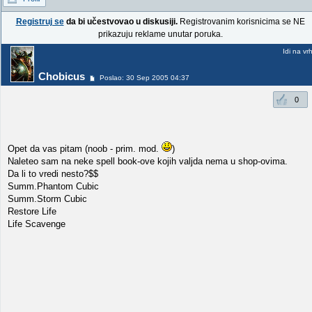
Registruj se
da bi učestvovao u diskusiji.
Registrovanim korisnicima se NE
prikazuju reklame unutar poruka.
Idi na vr
Chobicus
Poslao: 30 Sep 2005 04:37
0
Opet da vas pitam (noob - prim. mod.
)
Naleteo sam na neke spell book-ove kojih valjda nema u shop-ovima.
Da li to vredi nesto?$$
Summ.Phantom Cubic
Summ.Storm Cubic
Restore Life
Life Scavenge