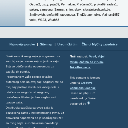
Oscar2
,
ozzy
,
paja69
,
Permaldar
,
Prečanin30
,
proka89
,
radza1
,
sajorg
,
samsung
,
Sarmat
,
shiro
,
skok
,
slucajniprolaznik.ba
,
Smiljkovich
,
stefan95
,
stegonosa
,
TheDictator
,
ujke
,
Vlajman1957
,
vobo
,
W123
,
Weah88
|
|
Najnovije poruke
Sitemap
Urednički tim
Članci MyCity zajednice
,
Svaki korisnik ovog sajta je odgovoran za
Naši sajtovi:
Vesti
Vojni
sadržaj svoje poruke koju objavi na sajtu.
,
,
forum
Zaštita od virusa
Sajt se odriče svake odgovornosti za
TekstPesme.rs
sadržaj tih poruka.
Postavljanjem vaše poruke ili vašeg
This content is licensed
autorskog dela na ovaj sajt, saglasni ste da
under a
Creative
ovaj sajt postaje distributer vašeg dela, i
Commons License
.
odričete se mogućnosti njegovog
Based on phpBB 2,
povlačenja ili brisanja, bez saglasnosti
translated by Simke,
uprave sajta.
designed by
Distribucija sadržaja sa ovog sajta je
dozvoljena samo u nekomercijalne svrhe, uz
obaveznu napomenu da je sadržaj preuzet
sa ovog sajta, i uz obavezno navođenje