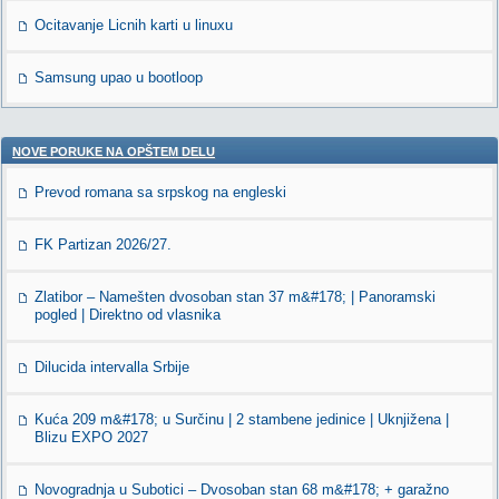
Ocitavanje Licnih karti u linuxu
Samsung upao u bootloop
NOVE PORUKE NA OPŠTEM DELU
Prevod romana sa srpskog na engleski
FK Partizan 2026/27.
Zlatibor – Namešten dvosoban stan 37 m&#178; | Panoramski
pogled | Direktno od vlasnika
Dilucida intervalla Srbije
Kuća 209 m&#178; u Surčinu | 2 stambene jedinice | Uknjižena |
Blizu EXPO 2027
Novogradnja u Subotici – Dvosoban stan 68 m&#178; + garažno