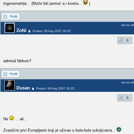
trigonometrije... (Može biti pomoć a i
koska
...
)
Profil
Idi na vr
ZoNi
Poslao: 06 Avg 2007 18:25
0
admiral Nelson?
Profil
Idi na vr
Dusan
Poslao: 06 Avg 2007 19:25
0
Ne
... ali...
Zvanično prvi Evropljanin koji je uživao u
hula-hula
suknjicama...