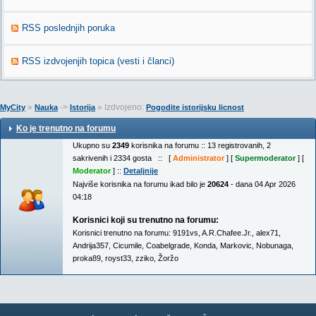
RSS poslednjih poruka
RSS izdvojenjih topica (vesti i članci)
»
->
» Izdvojeno:
MyCity
Nauka
Istorija
Pogodite istorijsku licnost
Ko je trenutno na forumu
Ukupno su
2349
korisnika na forumu :: 13 registrovanih, 2
sakrivenih i 2334 gosta :: [
Administrator
] [
Supermoderator
] [
Moderator
] ::
Detaljnije
Najviše korisnika na forumu ikad bilo je
20624
- dana 04 Apr 2026
04:18
Korisnici koji su trenutno na forumu:
Korisnici trenutno na forumu:
9191vs
,
A.R.Chafee.Jr.
,
alex71
,
Andrija357
,
Cicumile
,
Coabelgrade
,
Konda
,
Markovic
,
Nobunaga
,
proka89
,
royst33
,
zziko
,
Žoržo