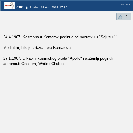
Idi na vr
eca
Poslao: 02 Avg 2007 17:20
0
24.4.1967. Kosmonaut Komarov poginuo pri povratku u "Sojuzu-1"
Medjutim, bilo je zrtava i pre Komarova:
27.1.1967. U kabini kosmičkog broda "Apollo" na Zemlji poginuli
astronauti Grissom, White i Chafee