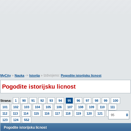
»
->
» Izdvojeno:
MyCity
Nauka
Istorija
Pogodite istorijsku licnost
Pogodite istorijsku licnost
Strana:
1
90
91
92
93
94
95
96
97
98
99
100
101
102
103
104
105
106
107
108
109
110
111
112
113
114
115
116
117
118
119
120
121
122
95
123
124
552
Pogodite istorijsku licnost