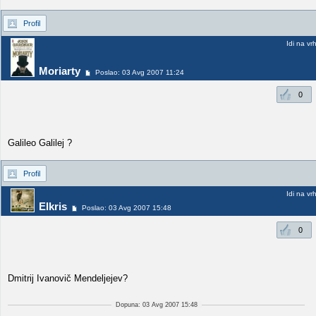
Profil
Idi na vr
Moriarty
Poslao: 03 Avg 2007 11:24
0
Galileo Galilej ?
Profil
Idi na vr
Elkris
Poslao: 03 Avg 2007 15:48
0
Dmitrij Ivanovič Mendeljejev?
Dopuna: 03 Avg 2007 15:48