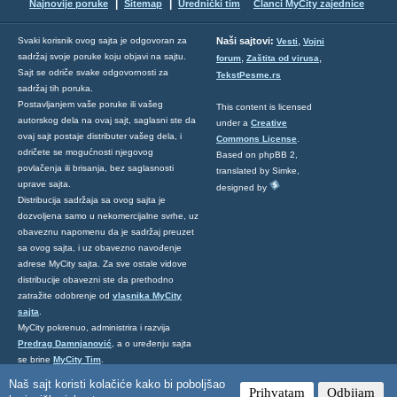
|
|
Najnovije poruke
Sitemap
Urednički tim
Članci MyCity zajednice
,
Svaki korisnik ovog sajta je odgovoran za
Naši sajtovi:
Vesti
Vojni
sadržaj svoje poruke koju objavi na sajtu.
,
,
forum
Zaštita od virusa
Sajt se odriče svake odgovornosti za
TekstPesme.rs
sadržaj tih poruka.
Postavljanjem vaše poruke ili vašeg
This content is licensed
autorskog dela na ovaj sajt, saglasni ste da
under a
Creative
ovaj sajt postaje distributer vašeg dela, i
Commons License
.
odričete se mogućnosti njegovog
Based on phpBB 2,
povlačenja ili brisanja, bez saglasnosti
translated by Simke,
uprave sajta.
designed by
Distribucija sadržaja sa ovog sajta je
dozvoljena samo u nekomercijalne svrhe, uz
obaveznu napomenu da je sadržaj preuzet
sa ovog sajta, i uz obavezno navođenje
adrese MyCity sajta. Za sve ostale vidove
distribucije obavezni ste da prethodno
zatražite odobrenje od
vlasnika MyCity
sajta
.
MyCity pokrenuo, administrira i razvija
Predrag Damnjanović
, a o uređenju sajta
se brine
MyCity Tim
.
Ukoliko želite da nas kontaktirate kliknite
Naš sajt koristi kolačiće kako bi poboljšao
Prihvatam
Odbijam
ovde
.