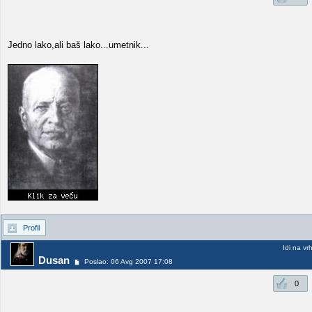
Jedno lako,ali baš lako...umetnik...
Profil
Idi na vr
Dusan
Poslao: 06 Avg 2007 17:08
0