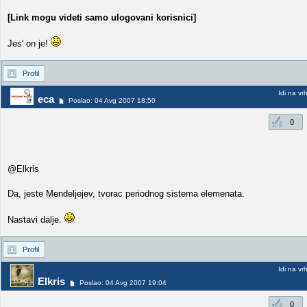
[Link mogu videti samo ulogovani korisnici]
Jes' on je!
Profil
Idi na vr
eca
Poslao: 04 Avg 2007 18:50
0
@Elkris
Da, jeste Mendeljejev, tvorac periodnog sistema elemenata.
Nastavi dalje.
Profil
Idi na vr
Elkris
Poslao: 04 Avg 2007 19:04
0