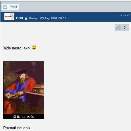
Profil
Idi na vr
eca
Poslao: 03 Avg 2007 00:56
0
'ajde nesto lako.
Poznati naucnik.