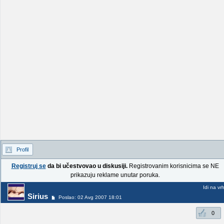
Profil
Registruj se
da bi učestvovao u diskusiji.
Registrovanim korisnicima se NE
prikazuju reklame unutar poruka.
Idi na vr
Sirius
Poslao: 02 Avg 2007 18:01
0