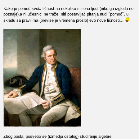
Kako je pomoć
svela
ličnost na nekoliko miliona ljudi (niko ga izgleda ne
poznaje),a ni učesnici ne traže, niti postavljač pitanja nudi "pomoć", u
skladu sa pravilima (previše je vremena prošlo) evo nove ličnosti...
Zbog posla, posvetio se (izmedju ostalog) studiranju algebre,