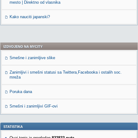
mesto | Direktno od vlasnika
Kako nauciti japanski?
IZDVOJENO NA MYCITY
Smešne i zanimljive slike
Zanimljivi i smešni statusi sa Twittera,Facebooka i ostalih soc.
mreža
Poruka dana
Smešni i zanimljivi GIF-ovi
STATISTIKA
Ovaj topic je pregledan
832833 puta