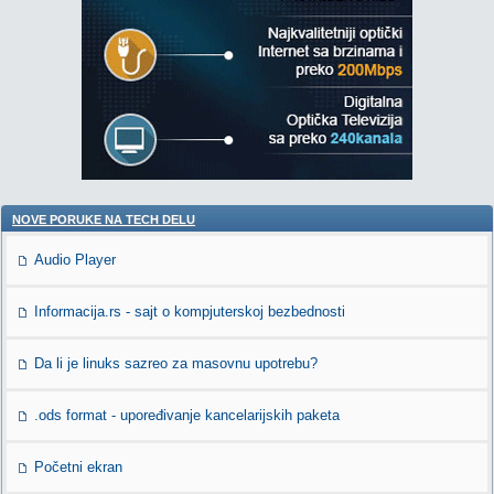
NOVE PORUKE NA TECH DELU
Audio Player
Informacija.rs - sajt o kompjuterskoj bezbednosti
Da li je linuks sazreo za masovnu upotrebu?
.ods format - upoređivanje kancelarijskih paketa
Početni ekran