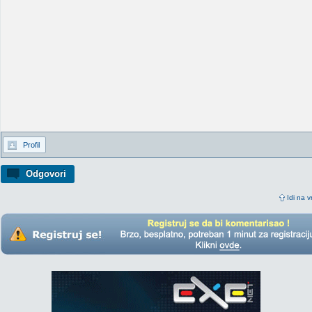
Profil
Odgovori
Idi na v