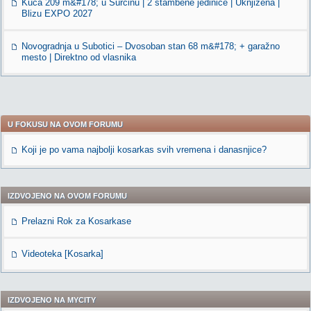
Kuća 209 m&#178; u Surčinu | 2 stambene jedinice | Uknjižena |
Blizu EXPO 2027
Novogradnja u Subotici – Dvosoban stan 68 m&#178; + garažno
mesto | Direktno od vlasnika
U FOKUSU NA OVOM FORUMU
Koji je po vama najbolji kosarkas svih vremena i danasnjice?
IZDVOJENO NA OVOM FORUMU
Prelazni Rok za Kosarkase
Videoteka [Kosarka]
IZDVOJENO NA MYCITY