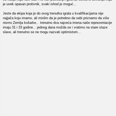
je uvek opasan protivnik, svaki ishod je moguć...
Jeste da ekipa koja je do ovog trenutka igrala u kvalifikacijama nije
najjača koju imamo, ali mislim da je potrebno da sebi priznamo da više
nismo Zemlja košarke... trenutno dva najveća imena naše reprezentacije
imaju 31 i 33 godine... jednog dana možda se i vratimo na stare staze
slave, ali trenutno se ne mogu nazvati optimistom...