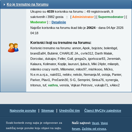
Ko je trenutno na forumu
Ukupno su
4039
korisnika na forumu :: 49 registrovanih, 8
sakrivenih i 3982 gosta :: [
Administrator
] [
Supermoderator
] [
Moderator
] ::
Detaljnije
Najviše korisnika na forumu ikad bilo je
20624
- dana 04 Apr 2026
04:18
Korisnici koji su trenutno na forumu:
Korisnici trenutno na forumu:
annon
,
Apok
,
bojcistv
,
bolenbgd
,
brandža84
,
Bubimir
,
CHARLIE JA.
,
cvrle312
,
Darth Malak
,
Dorcolac
,
dukajov
,
Feller
,
Gall
,
grega2s
,
igorkozar83
,
Jeremiah
,
Kalaura
,
Kolimator
,
Koplje
,
laurusri
,
ljuba.b
,
Miki 24pbr
,
milanpb
,
milenko crazy north
,
Milometer
,
milos97
,
mishkooo
,
Mićko
,
N.e.m.a.nj.a.
,
naki011
,
nebkv
,
nekdo
,
Nemanja.M
,
ostoja
,
Panter
,
Parker
,
Plavi1
,
Prečanin30
,
S-G
,
Semprini
,
Sinisa76
,
synergia
,
tritonus
,
tuf
,
vathra
,
vensla
,
Vojkan Petrovic
,
vukajlo71
,
xAlex2
|
|
Najnovije poruke
Sitemap
Urednički tim
Članci MyCity zajednice
,
Svaki korisnik ovog sajta je odgovoran za
Naši sajtovi:
Vesti
Vojni
sadržaj svoje poruke koju objavi na sajtu.
,
,
forum
Zaštita od virusa