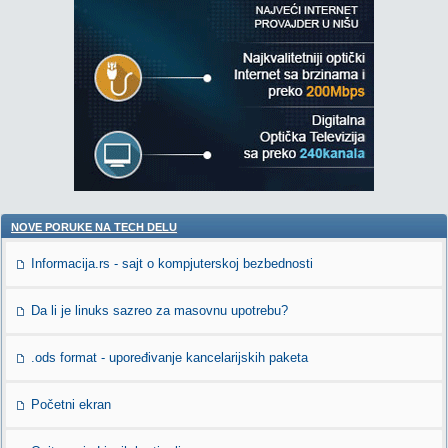
NOVE PORUKE NA TECH DELU
Informacija.rs - sajt o kompjuterskoj bezbednosti
Da li je linuks sazreo za masovnu upotrebu?
.ods format - upoređivanje kancelarijskih paketa
Početni ekran