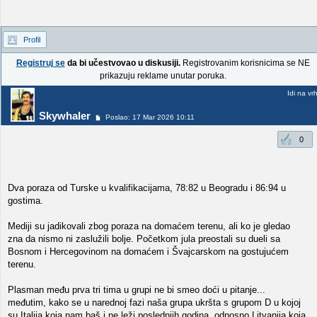
Profil
Registruj se
da bi učestvovao u diskusiji.
Registrovanim korisnicima se NE
prikazuju reklame unutar poruka.
Idi na vr
Skywhaler
Poslao: 17 Mar 2026 10:11
0
Dva poraza od Turske u kvalifikacijama, 78:82 u Beogradu i 86:94 u
gostima.
Mediji su jadikovali zbog poraza na domaćem terenu, ali ko je gledao
zna da nismo ni zaslužili bolje. Početkom jula preostali su dueli sa
Bosnom i Hercegovinom na domaćem i Švajcarskom na gostujućem
terenu.
Plasman među prva tri tima u grupi ne bi smeo doći u pitanje...
međutim, kako se u narednoj fazi naša grupa ukršta s grupom D u kojoj
su Italija koja nam baš i ne leži poslednjih godina, odnosno Litvanija koja