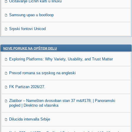
Ocitavanje Licnih karti u linuxu
Samsung upao u bootloop
Srpski fontovi Unicod
NOVE PORUKE NA OPŠTEM DELU
Exploring Platforms: Why Variety, Usability, and Trust Matter
Prevod romana sa srpskog na engleski
FK Partizan 2026/27.
Zlatibor – Namešten dvosoban stan 37 m&#178; | Panoramski
pogled | Direktno od vlasnika
Dilucida intervalla Srbije