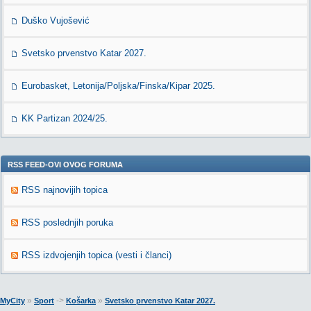
Duško Vujošević
Svetsko prvenstvo Katar 2027.
Eurobasket, Letonija/Poljska/Finska/Kipar 2025.
KK Partizan 2024/25.
RSS FEED-OVI OVOG FORUMA
RSS najnovijih topica
RSS poslednjih poruka
RSS izdvojenjih topica (vesti i članci)
»
->
»
MyCity
Sport
Košarka
Svetsko prvenstvo Katar 2027.