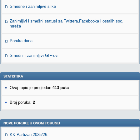
Smešne i zanimljive slike
Zanimljivi i smešni statusi sa Twittera,Facebooka i ostalih soc.
mreža
Poruka dana
Smešni i zanimljivi GIF-ovi
STATISTIKA
Ovaj topic je pregledan
413 puta
Broj poruka:
2
NOVE PORUKE U OVOM FORUMU
KK Partizan 2025/26.