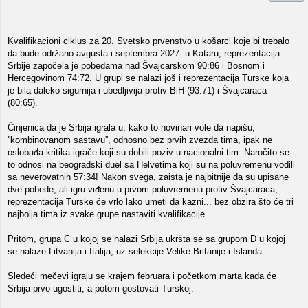
Kvalifikacioni ciklus za 20. Svetsko prvenstvo u košarci koje bi trebalo
da bude održano avgusta i septembra 2027. u Kataru, reprezentacija
Srbije započela je pobedama nad Švajcarskom 90:86 i Bosnom i
Hercegovinom 74:72. U grupi se nalazi još i reprezentacija Turske koja
je bila daleko sigurnija i ubedljivija protiv BiH (93:71) i Švajcaraca
(80:65).
Ćinjenica da je Srbija igrala u, kako to novinari vole da napišu,
''kombinovanom sastavu'', odnosno bez prvih zvezda tima, ipak ne
oslobađa kritika igrače koji su dobili poziv u nacionalni tim. Naročito se
to odnosi na beogradski duel sa Helvetima koji su na poluvremenu vodili
sa neverovatnih 57:34! Nakon svega, zaista je najbitnije da su upisane
dve pobede, ali igru viđenu u prvom poluvremenu protiv Švajcaraca,
reprezentacija Turske će vrlo lako umeti da kazni... bez obzira što će tri
najbolja tima iz svake grupe nastaviti kvalifikacije...
Pritom, grupa C u kojoj se nalazi Srbija ukršta se sa grupom D u kojoj
se nalaze Litvanija i Italija, uz selekcije Velike Britanije i Islanda.
Sledeći mečevi igraju se krajem februara i početkom marta kada će
Srbija prvo ugostiti, a potom gostovati Turskoj.