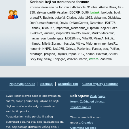
Korisnici koji su trenutno na forumu:
Korisnici trenutno na forumu:
04bokibole
,
9191vs
,
Abebe Bikila
,
AK -
230
,
aleksandar89
,
Asteker
,
BBCRF
,
Bo96
,
bojank
,
boxbole
,
bpvl
,
braca57
,
Bubimir
,
bukefal
,
Citalac
,
dejan1972
,
dekan.m
,
Djokislav
,
DonRumataEstorski
,
Dovla
,
DrNeoCortex
,
Dzambas
,
EXIT78
,
Ezbuck
,
Ikica977
,
Imperator_Aleksandr_lll
,
IpMan
,
Kajzer Soze
,
Kvaka22
,
laurusri
,
leopard83
,
luka35
,
lukac
,
Marko Marković
,
maxim_von_burdengate
,
MB120mm
,
Miha79
,
Milan A. Nikolic
,
milanpb
,
Miletić Zoran
,
milos.cbr
,
Mićko
,
Mldo
,
mrm
,
nemkea71
,
nenomir
,
NNPD
,
Ns1975
,
Orlova
,
Paklenica
,
Panter
,
pds
,
Polifon
,
predragc
,
proljece
,
RajkoB
,
repac
,
S-G
,
sedan
,
Sevatar
,
Srki98
,
Srky Boy
,
sslay
,
Tanjagre
,
VanZan
,
varda
,
vathra
,
Zastava
|
|
Najnovije poruke
Sitemap
Urednički tim
Članci MyCity zajednice
,
Svaki korisnik ovog sajta je odgovoran za
Naši sajtovi:
Vesti
Vojni
sadržaj svoje poruke koju objavi na sajtu.
,
,
forum
Zaštita od virusa
Sajt se odriče svake odgovornosti za
TekstPesme.rs
sadržaj tih poruka.
Postavljanjem vaše poruke ili vašeg
This content is licensed
autorskog dela na ovaj sajt, saglasni ste da
under a
Creative
ovaj sajt postaje distributer vašeg dela, i
Commons License
.