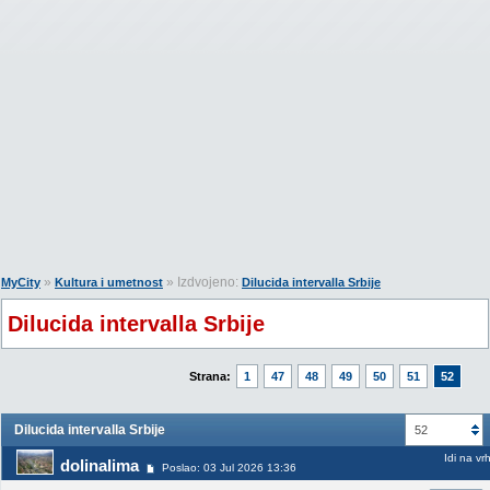
»
» Izdvojeno:
MyCity
Kultura i umetnost
Dilucida intervalla Srbije
Dilucida intervalla Srbije
Strana:
1
47
48
49
50
51
52
Dilucida intervalla Srbije
52
Idi na vr
dolinalima
Poslao: 03 Jul 2026 13:36