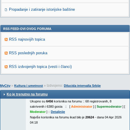
Propadanje i zatiranje istorijske baštine
RSS FEED-OVI OVOG FORUMA
RSS najnovijih topica
RSS poslednjih poruka
RSS izdvojenjih topica (vesti i članci)
»
» Izdvojeno:
MyCity
Kultura i umetnost
Dilucida intervalla Srbije
Ko je trenutno na forumu
Ukupno su
6456
korisnika na forumu :: 68 registrovanih, 8
sakrivenih i 6380 gosta :: [
Administrator
] [
Supermoderator
] [
Moderator
] ::
Detaljnije
Najviše korisnika na forumu ikad bilo je
20624
- dana 04 Apr 2026
04:18