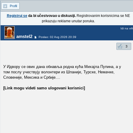
Profil
Registruj se
da bi učestvovao u diskusiji.
Registrovanim korisnicima se NE
prikazuju reklame unutar poruka.
Idi na vr
amstel2
Poslao: 02 Avg 2026 20:39
3
У Идвору се ових дана обнавља родна кућа Михајла Пупина, а у
том послу учествују волонтери из Шпаније, Турске, Немачке,
Словеније, Мексика и Србије....
[Link mogu videti samo ulogovani korisnici]