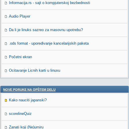
Informacija.rs - sajt o kompjuterskoj bezbednosti
Audio Player
Da li je linuks sazreo za masovnu upotrebu?
.ods format - upoređivanje kancelarijskih paketa
Početni ekran
Ocitavanje Licnih karti u linuxu
NOVE PORUKE NA OPŠTEM DELU
Kako nauciti japanski?
scorelineQuiz
Zanati koji (Ne)umiru