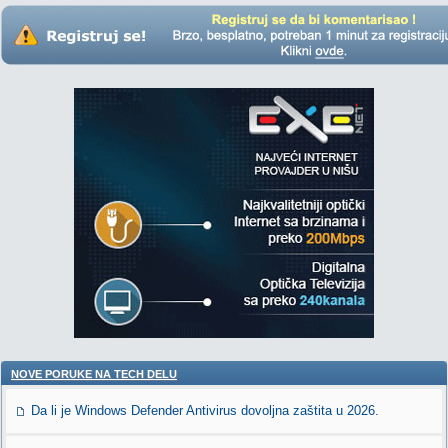
NOVE PORUKE NA TECH DELU
Da li je Windows Defender Antivirus dovoljna zaštita u 2026.