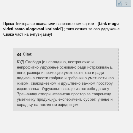
3
Преко Твитера се похвалили направљеним сајтом -
[Link mogu
videti samo ulogovani korisnici]
; тако сазнах за ово удружење.
Свака част на ентузијазму!
Citat:
КУД Слобода је невладино, нестраначко и
непрофитно удружење основано ради истраживања,
неге, развоја и промоције уметности, као и ради
подизања свести грађана и грађанки о уметности као
живом, свакодневном и друштвено важном простору
изражавања. Удружење настаје из потребе да се у
Зрењанину отвори независан простор за савремену
уметничку продукцију, експеримент, сусрет, учење и
сарадњу са локалном заједницом.