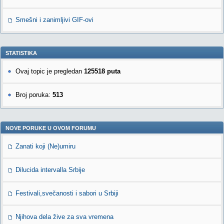
Smešni i zanimljivi GIF-ovi
STATISTIKA
Ovaj topic je pregledan
125518 puta
Broj poruka:
513
NOVE PORUKE U OVOM FORUMU
Zanati koji (Ne)umiru
Dilucida intervalla Srbije
Festivali,svečanosti i sabori u Srbiji
Njihova dela žive za sva vremena