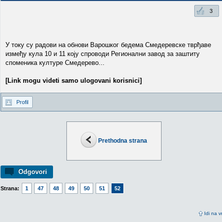
3
У току су радови на обнови Варошког бедема Смедеревске тврђаве
између кула 10 и 11 коју спроводи Регионални завод за заштиту
споменика културе Смедерево...
[Link mogu videti samo ulogovani korisnici]
Profil
Prethodna strana
Odgovori
Strana:
1
47
48
49
50
51
52
Idi na v