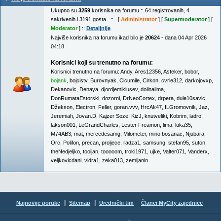
Ukupno su
3259
korisnika na forumu :: 64 registrovanih, 4
sakrivenih i 3191 gosta :: [
Administrator
] [
Supermoderator
] [
Moderator
] ::
Detaljnije
Najviše korisnika na forumu ikad bilo je
20624
- dana 04 Apr 2026
04:18
Korisnici koji su trenutno na forumu:
Korisnici trenutno na forumu:
Andy
,
Ares12356
,
Asteker
,
bobor
,
bojank
,
bojcistv
,
Burovnyak
,
Cicumile
,
Cirkon
,
cvrle312
,
darkojovxp
,
Dekanovic
,
Denaya
,
djordjemiklusev
,
dolinalima
,
DonRumataEstorski
,
dozorni
,
DrNeoCortex
,
drpera
,
dule10savic
,
Džekson
,
Electron
,
Feller
,
goran.vvv
,
HrcAk47
,
ILGromovnik
,
Jaz
,
Jeremiah
,
Jovan.D
,
Kajzer Soze
,
KizJ
,
knutveliki
,
Kobrim
,
ladro
,
lakson001
,
LeGrandCharles
,
Lester Freamon
,
lima
,
luka35
,
M74AB3
,
mat
,
mercedesamg
,
Milometer
,
mino bosanac
,
Njubara
,
Orc
,
Polifon
,
precan
,
proljece
,
radza1
,
samsung
,
stefan95
,
suton
,
theNedjeljko
,
tooljan
,
tooooom
,
troki1971
,
ujke
,
Valter071
,
Vanderx
,
veljkovicdani
,
vidra1
,
zeka013
,
zemljanin
|
|
Najnovije poruke
Sitemap
Urednički tim
Članci MyCity zajednice