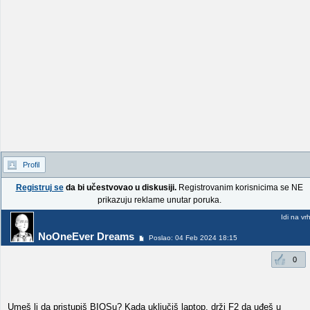
Profil
Registruj se
da bi učestvovao u diskusiji.
Registrovanim korisnicima se NE
prikazuju reklame unutar poruka.
Idi na vr
NoOneEver Dreams
Poslao: 04 Feb 2024 18:15
0
Umeš li da pristupiš BIOSu? Kada uključiš laptop, drži F2 da uđeš u