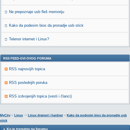
Ne prepoznaje usb fleš memoriju
Kako da podesim bios da pronadje usb stick
Telenor internet i Linux?
RSS FEED-OVI OVOG FORUMA
RSS najnovijih topica
RSS poslednjih poruka
RSS izdvojenjih topica (vesti i članci)
»
->
»
MyCity
Linux
Linux drajveri i hardver
Kako da podesim bios da pronadje usb
stick
Ko je trenutno na forumu