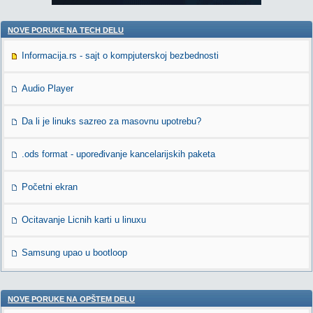
NOVE PORUKE NA TECH DELU
Informacija.rs - sajt o kompjuterskoj bezbednosti
Audio Player
Da li je linuks sazreo za masovnu upotrebu?
.ods format - upoređivanje kancelarijskih paketa
Početni ekran
Ocitavanje Licnih karti u linuxu
Samsung upao u bootloop
NOVE PORUKE NA OPŠTEM DELU