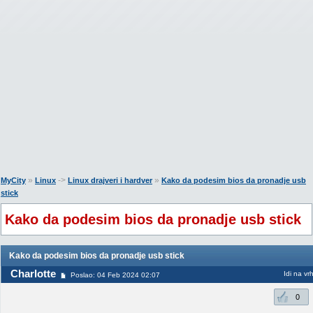
»
->
»
MyCity
Linux
Linux drajveri i hardver
Kako da podesim bios da pronadje usb
stick
Kako da podesim bios da pronadje usb stick
Kako da podesim bios da pronadje usb stick
Charlotte
Idi na vr
Poslao: 04 Feb 2024 02:07
0