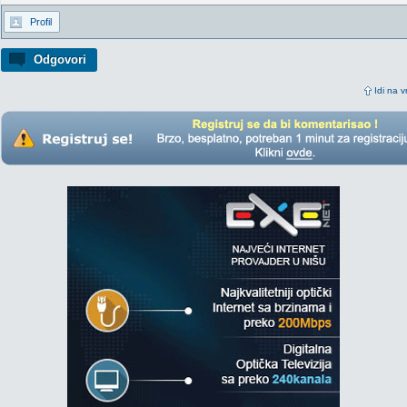
Profil
Odgovori
Idi na v