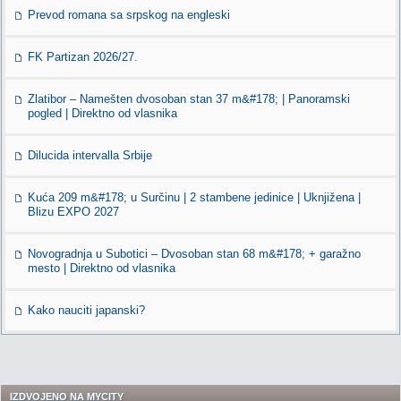
Prevod romana sa srpskog na engleski
FK Partizan 2026/27.
Zlatibor – Namešten dvosoban stan 37 m&#178; | Panoramski
pogled | Direktno od vlasnika
Dilucida intervalla Srbije
Kuća 209 m&#178; u Surčinu | 2 stambene jedinice | Uknjižena |
Blizu EXPO 2027
Novogradnja u Subotici – Dvosoban stan 68 m&#178; + garažno
mesto | Direktno od vlasnika
Kako nauciti japanski?
IZDVOJENO NA MYCITY