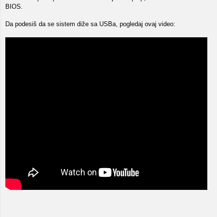
BIOS.
Da podesiš da se sistem diže sa USBa, pogledaj ovaj video: