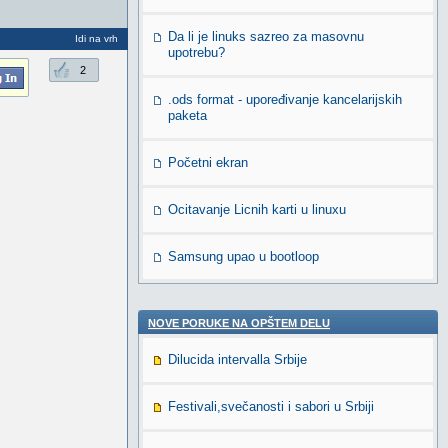
Da li je linuks sazreo za masovnu
Idi na vrh
upotrebu?
2
.ods format - upoređivanje kancelarijskih
paketa
Početni ekran
Ocitavanje Licnih karti u linuxu
Samsung upao u bootloop
NOVE PORUKE NA OPŠTEM DELU
Dilucida intervalla Srbije
Festivali,svečanosti i sabori u Srbiji