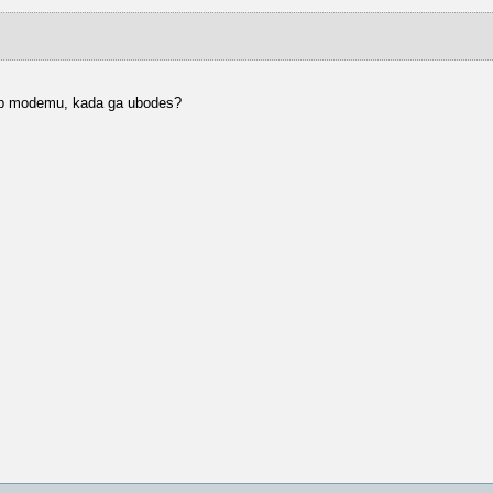
 usb modemu, kada ga ubodes?