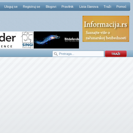
Uloguj se
Registruj se
Blogovi
Pravilnik
Lista članova
Traži
Pomoć