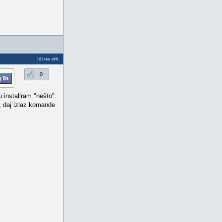
Idi na vrh
0
instaliram "nešto".
e, daj izlaz komande