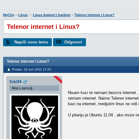
»
->
»
MyCity
Linux
Linux drajveri i hardver
Telenor internet i Linux?
Telenor internet i Linux?
Napiši novu temu
Odgovori
Telenor internet i Linux?
Poslao: 19 Jun 2011 17:23
Srki94
Mod u pemziji
Nisam kuci te nemam bezicni internet , 
nemam internet. Naime Telenor internet 
kaci na internet, medjutim linux ne vidi
U pitanju je Ubuntu 11.04 , ako moze ne