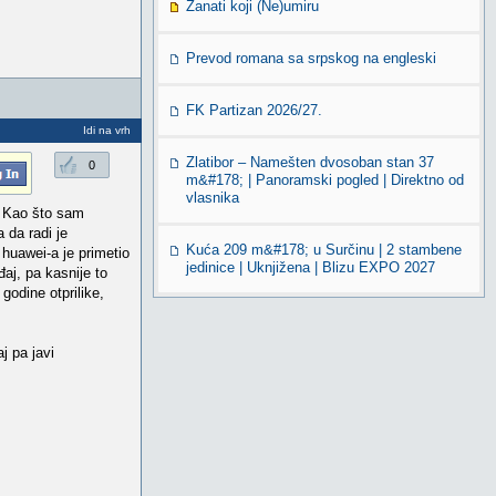
Zanati koji (Ne)umiru
Prevod romana sa srpskog na engleski
FK Partizan 2026/27.
Idi na vrh
Zlatibor – Namešten dvosoban stan 37
0
m&#178; | Panoramski pogled | Direktno od
vlasnika
. Kao što sam
 da radi je
Kuća 209 m&#178; u Surčinu | 2 stambene
 huawei-a je primetio
jedinice | Uknjižena | Blizu EXPO 2027
aj, pa kasnije to
godine otprilike,
j pa javi