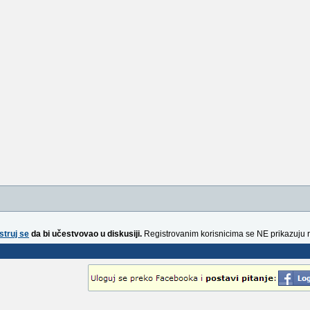
struj se
da bi učestvovao u diskusiji.
Registrovanim korisnicima se NE prikazuju 