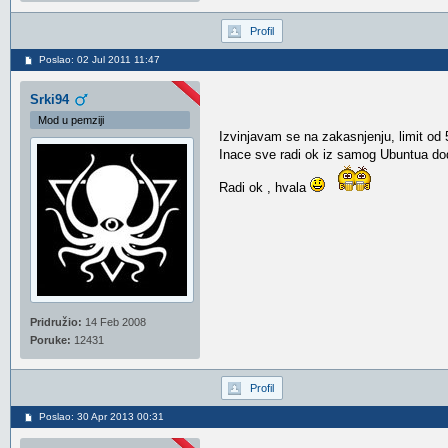
Profil
Poslao: 02 Jul 2011 11:47
Srki94
Mod u pemziji
Izvinjavam se na zakasnjenju, limit 
Inace sve radi ok iz samog Ubuntua d
Radi ok , hvala
Pridružio:
14 Feb 2008
Poruke:
12431
Profil
Poslao: 30 Apr 2013 00:31