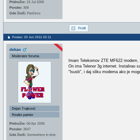
Pridružio:
19 Jul 2006
Poruke:
308
Gde živiš:
Pančevo
Profil
Poslao: 20 Jun 2011 02:11
dekao
Moderator foruma
Imam Telekomov ZTE MF622 modem, koji 
On ima Telenor 3g internet. Instalirao 
"lsusb", i daj sliku modema ako je mog
Dejan Trajković
Realist painter
Pridružio:
06 Apr 2006
Poruke:
3647
Gde živiš:
Somewhere in time