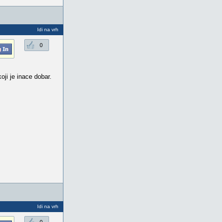
Idi na vrh
0
i je inace dobar.
Idi na vrh