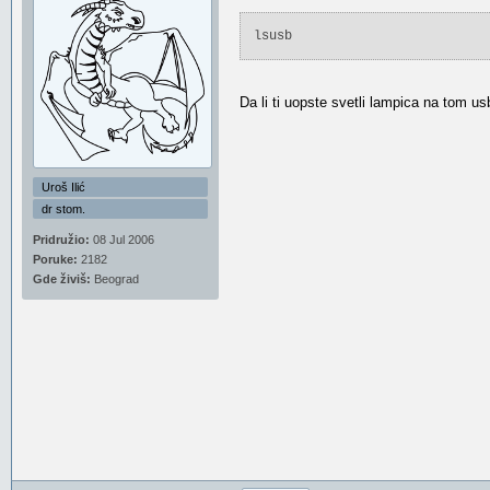
lsusb
Da li ti uopste svetli lampica na tom
Uroš Ilić
dr stom.
Pridružio:
08 Jul 2006
Poruke:
2182
Gde živiš:
Beograd