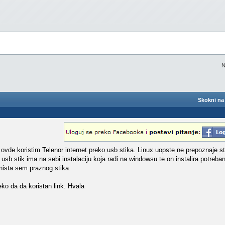
N
Skokni na 
ovde koristim Telenor internet preko usb stika. Linux uopste ne prepoznaje s
usb stik ima na sebi instalaciju koja radi na windowsu te on instalira potreban
 nista sem praznog stika.
ko da da koristan link. Hvala