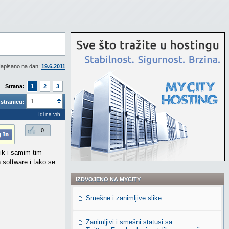
apisano na dan:
19.6.2011
Strana:
1
2
3
1
stranicu:
Idi na vrh
0
tik i samim tim
 software i tako se
IZDVOJENO NA MYCITY
Smešne i zanimljive slike
Zanimljivi i smešni statusi sa