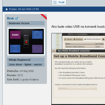
Profil
Poslao: 19 Jun 2011 17:54
Brok
Moderator foruma
Ako bude video USB na komandi lsus
Mihajlo Bogdanović
Linux driver - fighter - warrior
Pridružio:
04 Maj 2005
Poruke:
3272
Gde živiš:
u gradu Kraljeva