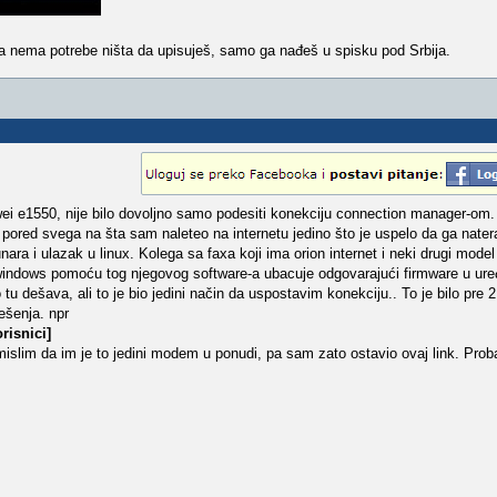
a nema potrebe ništa da upisuješ, samo ga nađeš u spisku pod Srbija.
ei e1550, nije bilo dovoljno samo podesiti konekciju connection manager-om
 pored svega na šta sam naleteo na internetu jedino što je uspelo da ga natera
nara i ulazak u linux. Kolega sa faxa koji ima orion internet i neki drugi model
 windows pomoću tog njegovog software-a ubacuje odgovarajući firmware u uređ
u dešava, ali to je bio jedini način da uspostavim konekciju.. To je bilo pre 2 
ešenja. npr
risnici]
mislim da im je to jedini modem u ponudi, pa sam zato ostavio ovaj link. Proba