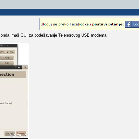
b onda imaš GUI za podešavanje Telenorovog USB modema.