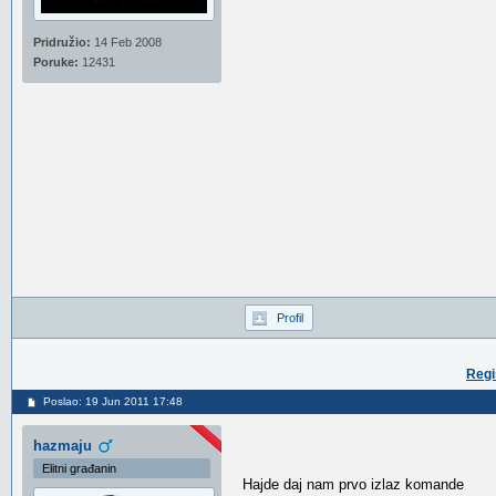
Pridružio:
14 Feb 2008
Poruke:
12431
Profil
Regi
Poslao: 19 Jun 2011 17:48
hazmaju
Elitni građanin
Hajde daj nam prvo izlaz komande