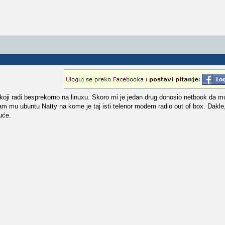
radi besprekorno na linuxu. Skoro mi je jedan drug donosio netbook da mu 
sam mu ubuntu Natty na kome je taj isti telenor modem radio out of box. Dakl
uće.