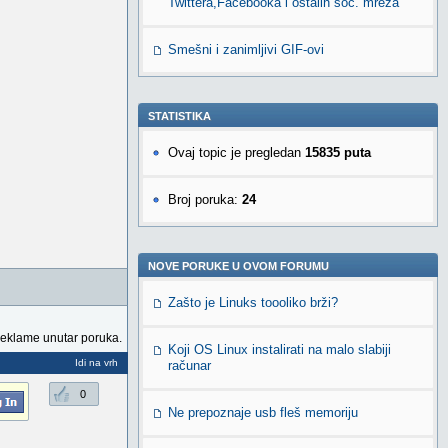
Twittera,Facebooka i ostalih soc. mreža
Smešni i zanimljivi GIF-ovi
STATISTIKA
Ovaj topic je pregledan
15835 puta
Broj poruka:
24
NOVE PORUKE U OVOM FORUMU
Zašto je Linuks toooliko brži?
reklame unutar poruka.
Koji OS Linux instalirati na malo slabiji
Idi na vrh
računar
0
Ne prepoznaje usb fleš memoriju