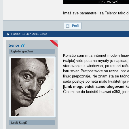
Imaš sve parametre i za Telenor tako d
Profil
Poslao: 19 Jun 2011 23:46
Senor
Ugledni građanin
Koristio sam mt:s internet modem huaw
(valjda) više puta na mycity-ju napisao,
startovanje iz windowsa, pa restart raču
istu stvar. Pretpostavke su razne, npr
linux prepoznaje. Ne znam šta se tačno t
sada postoje po netu malo kvalitetnija r
[Link mogu videti samo ulogovani ko
Čini mi se da koristiš huawei e353, jer 
Uroš Stegić