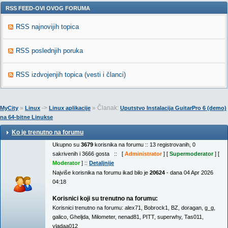
RSS FEED-OVI OVOG FORUMA
RSS najnovijih topica
RSS poslednjih poruka
RSS izdvojenjih topica (vesti i članci)
»
->
» Članak:
MyCity
Linux
Linux aplikacije
Uputstvo Instalacija GuitarPro 6 (demo)
na 64-bitne Linukse
Ko je trenutno na forumu
Ukupno su
3679
korisnika na forumu :: 13 registrovanih, 0
sakrivenih i 3666 gosta :: [
Administrator
] [
Supermoderator
] [
Moderator
] ::
Detaljnije
Najviše korisnika na forumu ikad bilo je
20624
- dana 04 Apr 2026
04:18
Korisnici koji su trenutno na forumu:
Korisnici trenutno na forumu:
alex71
,
Bobrock1
,
BZ
,
doragan
,
g_g
,
galico
,
Gheljda
,
Milometer
,
nenad81
,
PITT
,
superwhy
,
Tas011
,
vladaa012