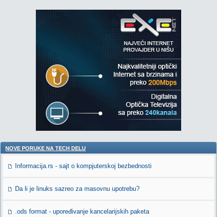
NOVE PORUKE NA TECH DELU
Informacija.rs - sajt o kompjuterskoj bezbednosti
Da li je linuks sazreo za masovnu upotrebu?
.ods format - upoređivanje kancelarijskih paketa