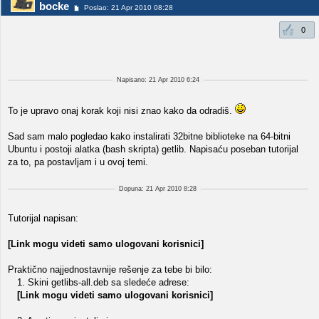
bocke
Poslao: 21 Apr 2010 08:28
0
Napisano: 21 Apr 2010 6:24
To je upravo onaj korak koji nisi znao kako da odradiš.
Sad sam malo pogledao kako instalirati 32bitne biblioteke na 64-bitni
Ubuntu i postoji alatka (bash skripta) getlib. Napisaću poseban tutorijal
za to, pa postavljam i u ovoj temi.
Dopuna: 21 Apr 2010 8:28
Tutorijal napisan:
[Link mogu videti samo ulogovani korisnici]
Praktično najjednostavnije rešenje za tebe bi bilo:
1. Skini getlibs-all.deb sa sledeće adrese:
[Link mogu videti samo ulogovani korisnici]