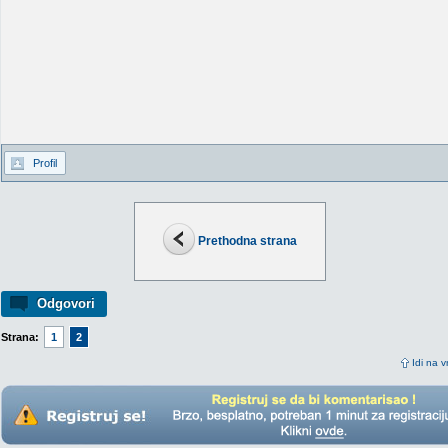
Profil
Prethodna strana
Odgovori
Strana:
1
2
Idi na v