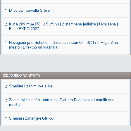
Dilucida intervalla Srbije
Kuća 209 m&#178; u Surčinu | 2 stambene jedinice | Uknjižena |
Blizu EXPO 2027
Novogradnja u Subotici – Dvosoban stan 68 m&#178; + garažno
mesto | Direktno od vlasnika
IZDVOJENO NA MYCITY
Smešne i zanimljive slike
Zanimljivi i smešni statusi sa Twittera,Facebooka i ostalih soc.
mreža
Smešni i zanimljivi GIF-ovi