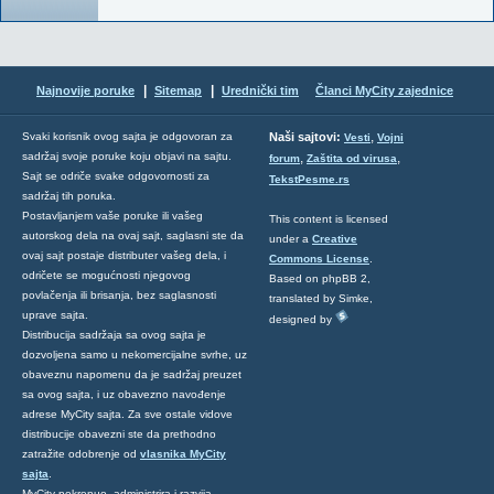
|
|
Najnovije poruke
Sitemap
Urednički tim
Članci MyCity zajednice
,
Svaki korisnik ovog sajta je odgovoran za
Naši sajtovi:
Vesti
Vojni
sadržaj svoje poruke koju objavi na sajtu.
,
,
forum
Zaštita od virusa
Sajt se odriče svake odgovornosti za
TekstPesme.rs
sadržaj tih poruka.
Postavljanjem vaše poruke ili vašeg
This content is licensed
autorskog dela na ovaj sajt, saglasni ste da
under a
Creative
ovaj sajt postaje distributer vašeg dela, i
Commons License
.
odričete se mogućnosti njegovog
Based on phpBB 2,
povlačenja ili brisanja, bez saglasnosti
translated by Simke,
uprave sajta.
designed by
Distribucija sadržaja sa ovog sajta je
dozvoljena samo u nekomercijalne svrhe, uz
obaveznu napomenu da je sadržaj preuzet
sa ovog sajta, i uz obavezno navođenje
adrese MyCity sajta. Za sve ostale vidove
distribucije obavezni ste da prethodno
zatražite odobrenje od
vlasnika MyCity
sajta
.
MyCity pokrenuo, administrira i razvija