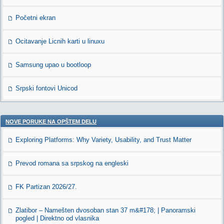
Početni ekran
Ocitavanje Licnih karti u linuxu
Samsung upao u bootloop
Srpski fontovi Unicod
NOVE PORUKE NA OPŠTEM DELU
Exploring Platforms: Why Variety, Usability, and Trust Matter
Prevod romana sa srpskog na engleski
FK Partizan 2026/27.
Zlatibor – Namešten dvosoban stan 37 m&#178; | Panoramski
pogled | Direktno od vlasnika