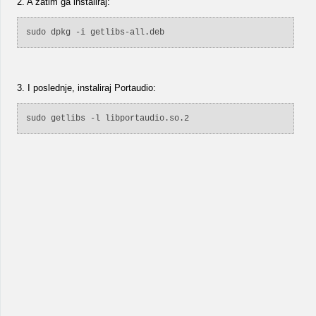
2. A zatim ga instaliraj:
sudo dpkg -i getlibs-all.deb
3. I poslednje, instaliraj Portaudio:
sudo getlibs -l libportaudio.so.2