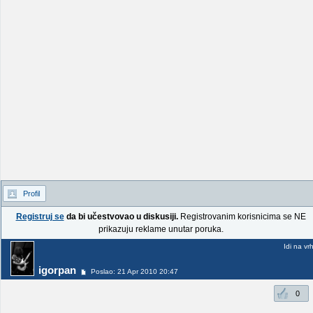
Profil
Registruj se
da bi učestvovao u diskusiji.
Registrovanim korisnicima se NE
prikazuju reklame unutar poruka.
Idi na vr
igorpan
Poslao: 21 Apr 2010 20:47
0