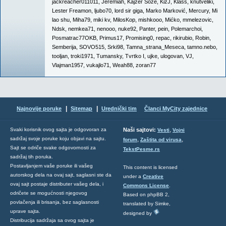
jackreacher011011
,
Jeremiah
,
Kajzer Soze
,
KizJ
,
Klass
,
knutveliki
,
Lester Freamon
,
ljubo70
,
lord sir giga
,
Marko Marković
,
Mercury
,
Mi
lao shu
,
Miha79
,
miki kv
,
MilosKop
,
mishkooo
,
Mićko
,
mmelezovic
,
Ndsk
,
nemkea71
,
nenooo
,
nuke92
,
Panter
,
pein
,
Polemarchoi
,
Posmatrac77OKB
,
Primus17
,
Promising0
,
repac
,
rikirubio
,
Robin
,
Semberija
,
SOVO515
,
Srki98
,
Tamna_strana_Meseca
,
tamno.nebo
,
tooljan
,
troki1971
,
Tumansky
,
Tvrtko I
,
ujke
,
ulogovan
,
VJ
,
Vlajman1957
,
vukajlo71
,
Weah88
,
zoran77
|
|
Najnovije poruke
Sitemap
Urednički tim
Članci MyCity zajednice
,
Svaki korisnik ovog sajta je odgovoran za
Naši sajtovi:
Vesti
Vojni
sadržaj svoje poruke koju objavi na sajtu.
,
,
forum
Zaštita od virusa
Sajt se odriče svake odgovornosti za
TekstPesme.rs
sadržaj tih poruka.
Postavljanjem vaše poruke ili vašeg
This content is licensed
autorskog dela na ovaj sajt, saglasni ste da
under a
Creative
ovaj sajt postaje distributer vašeg dela, i
Commons License
.
odričete se mogućnosti njegovog
Based on phpBB 2,
povlačenja ili brisanja, bez saglasnosti
translated by Simke,
uprave sajta.
designed by
Distribucija sadržaja sa ovog sajta je