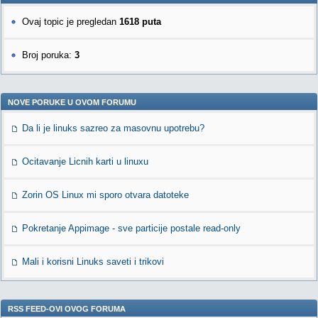
Ovaj topic je pregledan
1618 puta
Broj poruka:
3
NOVE PORUKE U OVOM FORUMU
Da li je linuks sazreo za masovnu upotrebu?
Ocitavanje Licnih karti u linuxu
Zorin OS Linux mi sporo otvara datoteke
Pokretanje Appimage - sve particije postale read-only
Mali i korisni Linuks saveti i trikovi
RSS FEED-OVI OVOG FORUMA