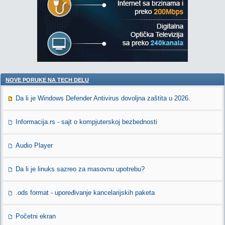
NOVE PORUKE NA TECH DELU
Da li je Windows Defender Antivirus dovoljna zaštita u 2026.
Informacija.rs - sajt o kompjuterskoj bezbednosti
Audio Player
Da li je linuks sazreo za masovnu upotrebu?
.ods format - upoređivanje kancelarijskih paketa
Početni ekran