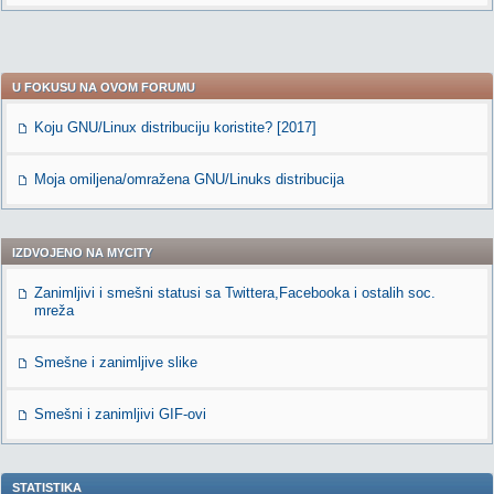
U FOKUSU NA OVOM FORUMU
Koju GNU/Linux distribuciju koristite? [2017]
Moja omiljena/omražena GNU/Linuks distribucija
IZDVOJENO NA MYCITY
Zanimljivi i smešni statusi sa Twittera,Facebooka i ostalih soc.
mreža
Smešne i zanimljive slike
Smešni i zanimljivi GIF-ovi
STATISTIKA