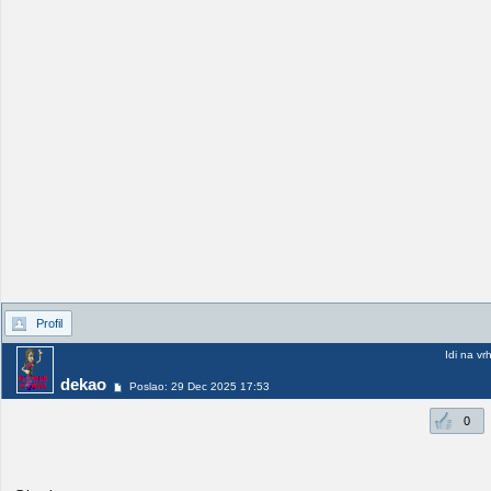
Profil
Idi na vr
dekao
Poslao: 29 Dec 2025 17:53
0