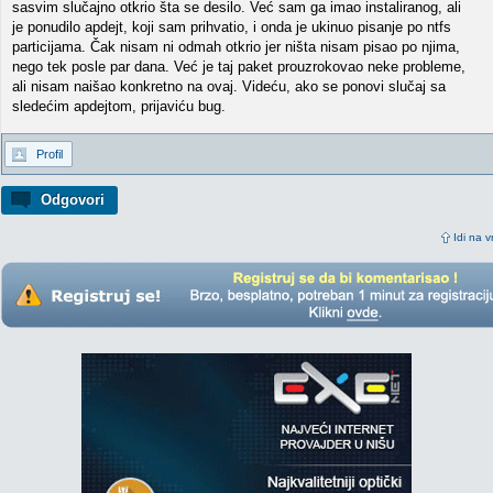
sasvim slučajno otkrio šta se desilo. Već sam ga imao instaliranog, ali
je ponudilo apdejt, koji sam prihvatio, i onda je ukinuo pisanje po ntfs
particijama. Čak nisam ni odmah otkrio jer ništa nisam pisao po njima,
nego tek posle par dana. Već je taj paket prouzrokovao neke probleme,
ali nisam naišao konkretno na ovaj. Videću, ako se ponovi slučaj sa
sledećim apdejtom, prijaviću bug.
Profil
Odgovori
Idi na v