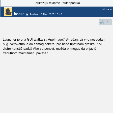
prikazuju reklame unutar poruka.
Idi na vr
bocke
Poslao: 18 Dec 2025 15:42
0
Launcher je ona GUI alatka za AppImage? Smešan, ali vrlo nezgodan
bug. Verovatno je do samog paketa, pre nego upstream greška. Koji
distro koristiš sada? Ako se ponovi, možda bi mogao da prijaviš
trenutnom maintaineru paketa?