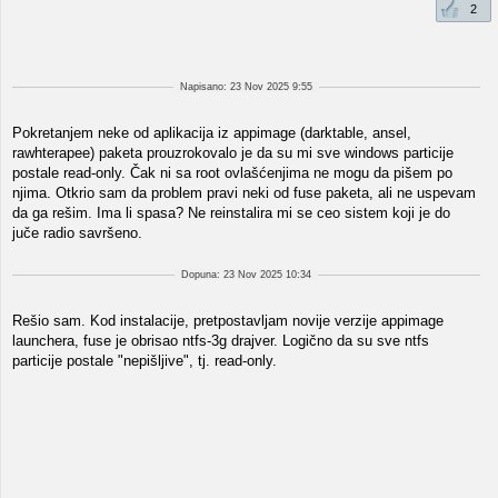
2
Napisano: 23 Nov 2025 9:55
Pokretanjem neke od aplikacija iz appimage (darktable, ansel,
rawhterapee) paketa prouzrokovalo je da su mi sve windows particije
postale read-only. Čak ni sa root ovlašćenjima ne mogu da pišem po
njima. Otkrio sam da problem pravi neki od fuse paketa, ali ne uspevam
da ga rešim. Ima li spasa? Ne reinstalira mi se ceo sistem koji je do
juče radio savršeno.
Dopuna: 23 Nov 2025 10:34
Rešio sam. Kod instalacije, pretpostavljam novije verzije appimage
launchera, fuse je obrisao ntfs-3g drajver. Logično da su sve ntfs
particije postale "nepišljive", tj. read-only.