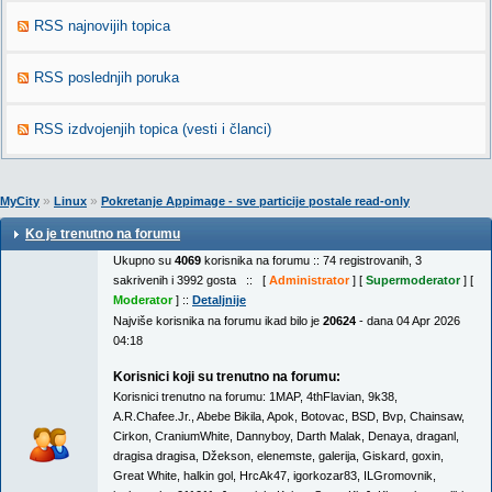
RSS najnovijih topica
RSS poslednjih poruka
RSS izdvojenjih topica (vesti i članci)
»
»
MyCity
Linux
Pokretanje Appimage - sve particije postale read-only
Ko je trenutno na forumu
Ukupno su
4069
korisnika na forumu :: 74 registrovanih, 3
sakrivenih i 3992 gosta :: [
Administrator
] [
Supermoderator
] [
Moderator
] ::
Detaljnije
Najviše korisnika na forumu ikad bilo je
20624
- dana 04 Apr 2026
04:18
Korisnici koji su trenutno na forumu:
Korisnici trenutno na forumu:
1MAP
,
4thFlavian
,
9k38
,
A.R.Chafee.Jr.
,
Abebe Bikila
,
Apok
,
Botovac
,
BSD
,
Bvp
,
Chainsaw
,
Cirkon
,
CraniumWhite
,
Dannyboy
,
Darth Malak
,
Denaya
,
draganl
,
dragisa dragisa
,
Džekson
,
elenemste
,
galerija
,
Giskard
,
goxin
,
Great White
,
halkin gol
,
HrcAk47
,
igorkozar83
,
ILGromovnik
,