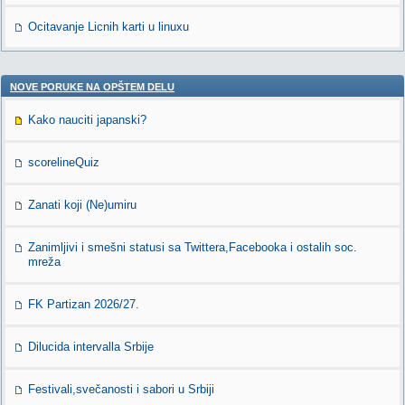
Ocitavanje Licnih karti u linuxu
NOVE PORUKE NA OPŠTEM DELU
Kako nauciti japanski?
scorelineQuiz
Zanati koji (Ne)umiru
Zanimljivi i smešni statusi sa Twittera,Facebooka i ostalih soc.
mreža
FK Partizan 2026/27.
Dilucida intervalla Srbije
Festivali,svečanosti i sabori u Srbiji