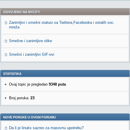
IZDVOJENO NA MYCITY
Zanimljivi i smešni statusi sa Twittera,Facebooka i ostalih soc.
mreža
Smešne i zanimljive slike
Smešni i zanimljivi GIF-ovi
STATISTIKA
Ovaj topic je pregledan
9348 puta
Broj poruka:
23
NOVE PORUKE U OVOM FORUMU
Da li je linuks sazreo za masovnu upotrebu?