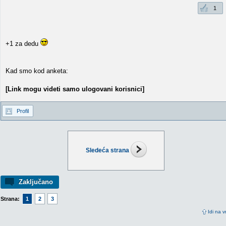
1
+1 za dedu
Kad smo kod anketa:
[Link mogu videti samo ulogovani korisnici]
Profil
Sledeća strana
Zaključano
Strana:
1
2
3
Idi na v