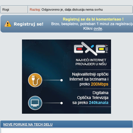
Rogi
Razlog:
Odgovoreno je, dalja diskusija nema svrhu
NOVE PORUKE NA TECH DELU