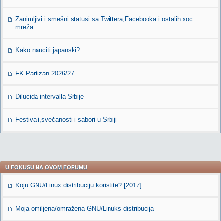
Zanimljivi i smešni statusi sa Twittera,Facebooka i ostalih soc.
mreža
Kako nauciti japanski?
FK Partizan 2026/27.
Dilucida intervalla Srbije
Festivali,svečanosti i sabori u Srbiji
U FOKUSU NA OVOM FORUMU
Koju GNU/Linux distribuciju koristite? [2017]
Moja omiljena/omražena GNU/Linuks distribucija