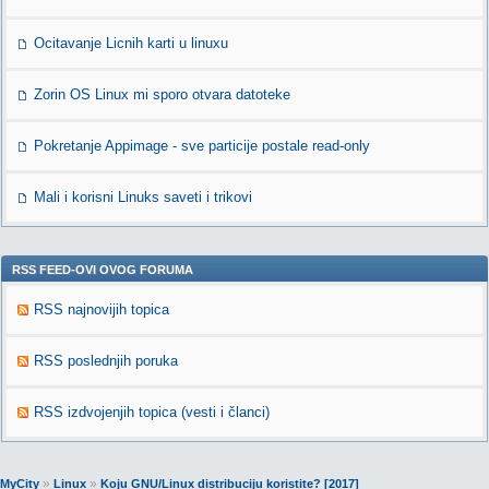
Ocitavanje Licnih karti u linuxu
Zorin OS Linux mi sporo otvara datoteke
Pokretanje Appimage - sve particije postale read-only
Mali i korisni Linuks saveti i trikovi
RSS FEED-OVI OVOG FORUMA
RSS najnovijih topica
RSS poslednjih poruka
RSS izdvojenjih topica (vesti i članci)
»
»
MyCity
Linux
Koju GNU/Linux distribuciju koristite? [2017]