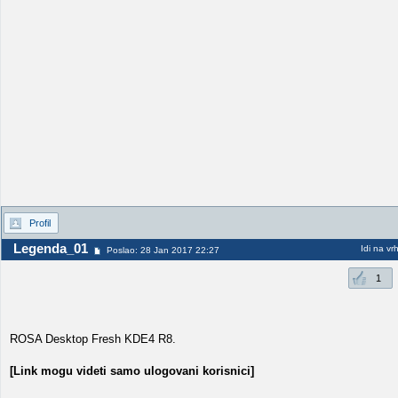
Profil
Legenda_01
Idi na vr
Poslao: 28 Jan 2017 22:27
1
ROSA Desktop Fresh KDE4 R8.
[Link mogu videti samo ulogovani korisnici]