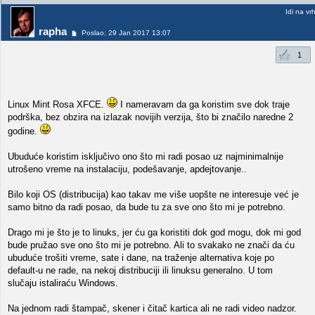
Idi na vr
rapha
Poslao: 29 Jan 2017 13:07
1
Linux Mint Rosa XFCE.
I nameravam da ga koristim sve dok traje
podrška, bez obzira na izlazak novijih verzija, što bi značilo naredne 2
godine.
Ubuduće koristim isključivo ono što mi radi posao uz najminimalnije
utrošeno vreme na instalaciju, podešavanje, apdejtovanje..
Bilo koji OS (distribucija) kao takav me više uopšte ne interesuje već je
samo bitno da radi posao, da bude tu za sve ono što mi je potrebno.
Drago mi je što je to linuks, jer ću ga koristiti dok god mogu, dok mi god
bude pružao sve ono što mi je potrebno. Ali to svakako ne znači da ću
ubuduće trošiti vreme, sate i dane, na traženje alternativa koje po
default-u ne rade, na nekoj distribuciji ili linuksu generalno. U tom
slučaju istaliraću Windows.
Na jednom radi štampač, skener i čitač kartica ali ne radi video nadzor.