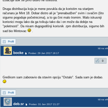
izbacuje dok se prvo dobro ne istestira.
Druga distribucija koja je mene povukla da je koristim na starijem
računaru je Mint 18. Dobar distro ali je "prenabudžen" svim i svačim (što
sigurno pogoduje početnicima), a to ga čini malo tromim. Malo iskusniji
korisnici mogu lako da ga tvikuju tako da i on može da dobije na
"poletnosti". Da nisam dugogodišnji korisnik .rpm distribucija, sigurno bih
sad bio Mintovac
.
Profil
Idi na vr
bocke
Poslao: 29 Jan 2017 18:17
0
Greškom sam zaboravio da stavim opciju "Ostalo". Sada sam je dodao.
Profil
Idi na vr
deb.sr
Poslao: 31 Jan 2017 21:27