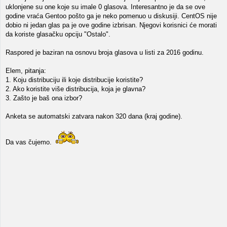
uklonjene su one koje su imale 0 glasova. Interesantno je da se ove
godine vraća Gentoo pošto ga je neko pomenuo u diskusiji. CentOS nije
dobio ni jedan glas pa je ove godine izbrisan. Njegovi korisnici će morati
da koriste glasačku opciju "Ostalo".
Raspored je baziran na osnovu broja glasova u listi za 2016 godinu.
Elem, pitanja:
1. Koju distribuciju ili koje distribucije koristite?
2. Ako koristite više distribucija, koja je glavna?
3. Zašto je baš ona izbor?
Anketa se automatski zatvara nakon 320 dana (kraj godine).
Da vas čujemo.