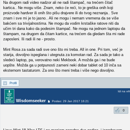
Na drugom radi video nadzor ali ne radi štampač, na trećem čitač
kartica.. Ne mogu više. Znam, neko će reći, to je greška onih koji
proizvode hardver ili onih što pišu drajvere ili do tvog neznanja.. Sve
znam i sve mi je to jasno.. Ali ne mogu i nemam vremena da se više
bakćem sa trivijalnostima. Ne mogu da vodim krstaške ratove niti da
učim tri dana kako da podesim štampač. Ne mogu na jednom laptopu da
štampam, na drugom da čitam kartice, na trećem da gledam šta mi rade
zaposleni. Ili radi ili ne - prosto.
Mint Rosa za sada radi sve ono što mi treba. All in one. Pri tom, već je
starija, dovoljno ispeglana i utegnuta za komotan rad. Za sada je tako a
sledeći laptop, pa, verovatno neki Mekbook. A možda ga i ne bude
uopšte. Možda ga u potpunosti zameni neki dobar tablet od 10 inča sa
eksternom tastaturom. Za ono što meni treba i više nego dovoljno.
Profil
Idi na vr
Wisdomseeker
Poslao: 29 Jan 2017 16:21
0