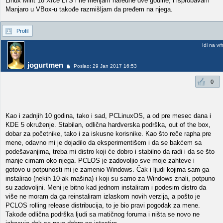
Linux Mint 18 Xfce LTS i ne menjam naredne dve godine, i isprobavam
Manjaro u VBox-u takođe razmišljam da pređem na njega.
Profil
Idi na vr
jogurtmen
Poslao: 29 Jan 2017 16:53
0
Kao i zadnjih 10 godina, tako i sad, PCLinuxOS, a od pre mesec dana i
KDE 5 okruženje. Stabilan, odlična hardverska podrška, out of the box,
dobar za početnike, tako i za iskusne korisnike. Kao što reče rapha pre
mene, odavno mi je dojadilo da eksperimentišem i da se bakćem sa
podešavanjima, treba mi distro koji će dobro i stabilno da radi i da se što
manje cimam oko njega. PCLOS je zadovoljio sve moje zahteve i
gotovo u potpunosti mi je zamenio Windows. Čak i ljudi kojima sam ga
instalirao (nekih 10-ak mašina) i koji su samo za Windows znali, potpuno
su zadovoljni. Meni je bitno kad jednom instaliram i podesim distro da
više ne moram da ga reinstaliram izlaskom novih verzija, a pošto je
PCLOS rolling release distribucija, to je bio pravi pogodak za mene.
Takođe odlična podrška ljudi sa matičnog foruma i ništa se novo ne