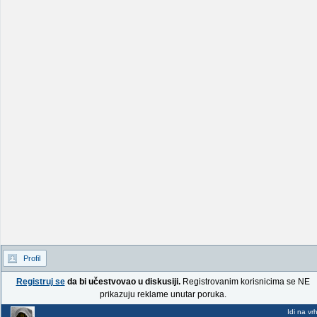
Profil
Registruj se
da bi učestvovao u diskusiji.
Registrovanim korisnicima se NE
prikazuju reklame unutar poruka.
Idi na vr