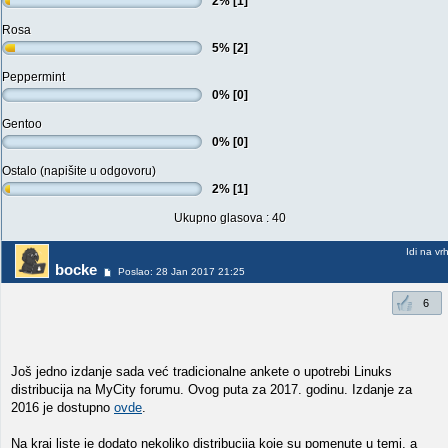
2% [1]
Rosa
5% [2]
Peppermint
0% [0]
Gentoo
0% [0]
Ostalo (napišite u odgovoru)
2% [1]
Ukupno glasova : 40
Idi na vr
bocke
Poslao: 28 Jan 2017 21:25
6
Još jedno izdanje sada već tradicionalne ankete o upotrebi Linuks
distribucija na MyCity forumu. Ovog puta za 2017. godinu. Izdanje za
2016 je dostupno
ovde
.
Na kraj liste je dodato nekoliko distribucija koje su pomenute u temi, a