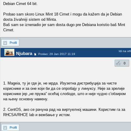
Debian Cimet 64 bit.
Probao sam skoro Linux Mint 18 Cimet i mogu da kažem da je Debian
dosta živahniji sistem od Minta.
Baš sam se iznenadio jer sam dosta dugo pre Debiana koristio baš Mint
Cimet.
Profil
Idi na vr
Njubara
Poslao: 29 Jan 2017 11:19
0
1. Mageia, ту је где је, не мрда. Изузетна дистрибуција за чисте
кориснике и за оне који би да се опробају у линуксу. Није за зрелије
кориснике јер „не пружа“ осећај слободе, што и није чудно с'обзиром
на њену основну намену.
2. CentOS, ако се рачуна рад на виртуелној машини. Користим га за
RHCSA/RHCE lab и вежбање у истом.
Profil