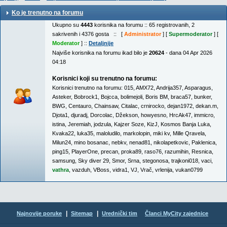
Ko je trenutno na forumu
Ukupno su
4443
korisnika na forumu :: 65 registrovanih, 2
sakrivenih i 4376 gosta :: [
Administrator
] [
Supermoderator
] [
Moderator
] ::
Detaljnije
Najviše korisnika na forumu ikad bilo je
20624
- dana 04 Apr 2026
04:18
Korisnici koji su trenutno na forumu:
Korisnici trenutno na forumu:
015
,
AMX72
,
Andrija357
,
Asparagus
,
Asteker
,
Bobrock1
,
Bojcca
,
bolimejoli
,
Boris BM
,
braca57
,
bunker
,
BWG
,
Centauro
,
Chainsaw
,
Citalac
,
crnirocko
,
dejan1972
,
dekan.m
,
Djota1
,
djuradj
,
Dorcolac
,
Džekson
,
howyesno
,
HrcAk47
,
immicro
,
istina
,
Jeremiah
,
jodzula
,
Kajzer Soze
,
KizJ
,
Kosmos Banja Luka
,
Kvaka22
,
luka35
,
maloludilo
,
markolopin
,
miki kv
,
Mille Qravela
,
Milun24
,
mino bosanac
,
nebkv
,
nenad81
,
nikolapetkovic
,
Paklenica
,
ping15
,
PlayerOne
,
precan
,
proka89
,
raso76
,
razumihin
,
Resnica
,
samsung
,
Sky diver 29
,
Smor
,
Srna
,
stegonosa
,
trajkoni018
,
vaci
,
vathra
,
vazduh
,
VBoss
,
vidra1
,
VJ
,
Vrač
,
vrlenija
,
vukan0799
|
|
Najnovije poruke
Sitemap
Urednički tim
Članci MyCity zajednice