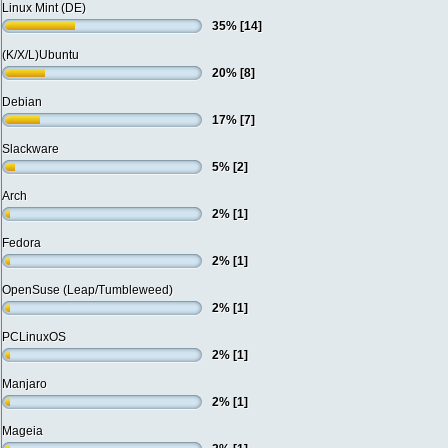
Linux Mint (DE)
35% [14]
(K/X/L)Ubuntu
20% [8]
Debian
17% [7]
Slackware
5% [2]
Arch
2% [1]
Fedora
2% [1]
OpenSuse (Leap/Tumbleweed)
2% [1]
PCLinuxOS
2% [1]
Manjaro
2% [1]
Mageia