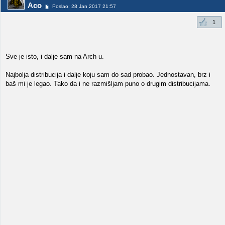
Aco
Poslao: 28 Jan 2017 21:57
1
Sve je isto, i dalje sam na Arch-u.
Najbolja distribucija i dalje koju sam do sad probao. Jednostavan, brz i
baš mi je legao. Tako da i ne razmišljam puno o drugim distribucijama.