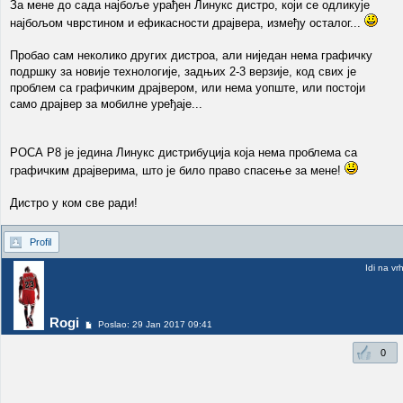
За мене до сада најбоље урађен Линукс дистро, који се одликује
најбољом чврстином и ефикасности драјвера, између осталог...
Пробао сам неколико других дистроа, али ниједан нема графичку
подршку за новије технологије, задњих 2-3 верзије, код свих је
проблем са графичким драјвером, или нема уопште, или постоји
само драјвер за мобилне уређаје...
РОСА Р8 је једина Линукс дистрибуција која нема проблема са
графичким драјверима, што је било право спасење за мене!
Дистро у ком све ради!
Profil
Idi na vr
Rogi
Poslao: 29 Jan 2017 09:41
0