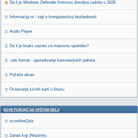
Da li je Windows Defender Antivirus dovoljna zaštita u 2026.
Informacija.rs - sajt o kompjuterskoj bezbednosti
Audio Player
Da li je linuks sazreo za masovnu upotrebu?
.ods format - upoređivanje kancelarijskih paketa
Početni ekran
Ocitavanje Licnih karti u linuxu
NOVE PORUKE NA OPŠTEM DELU
scorelineQuiz
Zanati koji (Ne)umiru