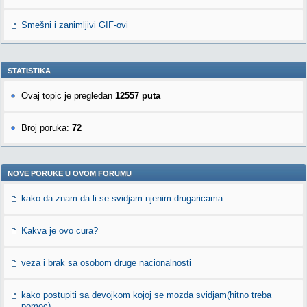
Smešni i zanimljivi GIF-ovi
STATISTIKA
Ovaj topic je pregledan
12557 puta
Broj poruka:
72
NOVE PORUKE U OVOM FORUMU
kako da znam da li se svidjam njenim drugaricama
Kakva je ovo cura?
veza i brak sa osobom druge nacionalnosti
kako postupiti sa devojkom kojoj se mozda svidjam(hitno treba
pomoc)