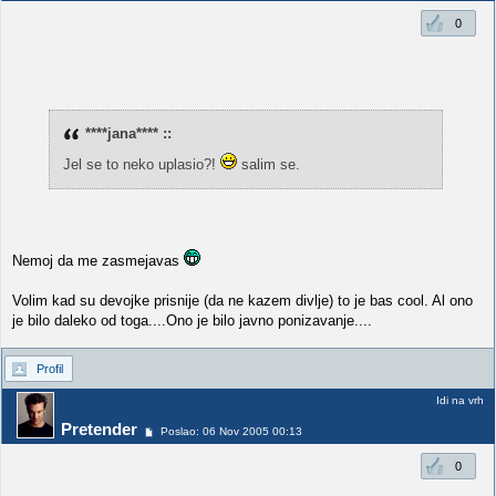
0
****jana**** ::
Jel se to neko uplasio?!
salim se.
Nemoj da me zasmejavas
Volim kad su devojke prisnije (da ne kazem divlje) to je bas cool. Al ono
je bilo daleko od toga....Ono je bilo javno ponizavanje....
Profil
Idi na vrh
Pretender
Poslao: 06 Nov 2005 00:13
0