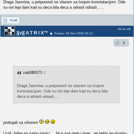
Draga Jasmina, u potpunosti se slazem sa tvojom konstatacijom. Gde
su oni lepi dani kad su deca bila deca a odrasli odrasli......
Profil
Idi na vrh
][v][ A T R I X™
Poslao: 06 Nov 2005 03:12
0
zak280173 ::
Draga Jasmina, u potpunosti se slazem sa tvojom
konstatacijom. Gde su oni lepi dani kad su deca bila
deca a odrasli odrasli......
prohujali sa vihorom
Ljudi, treba se samo navici.... bice sve gore i gore.. ne treba se nicemu