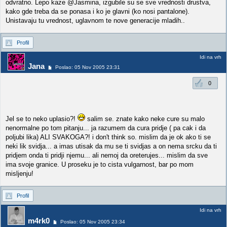
odvratno. Lepo kaze @Jasmina, izgubile su se sve vrednosti drustva,
kako gde treba da se ponasa i ko je glavni (ko nosi pantalone).
Unistavaju tu vrednost, uglavnom te nove generacije mladih..
Profil
Idi na vrh
Jana
Poslao: 05 Nov 2005 23:31
0
Jel se to neko uplasio?!
salim se. znate kako neke cure su malo
nenormalne po tom pitanju... ja razumem da cura pridje ( pa cak i da
poljubi lika) ALI SVAKOGA?! i don't think so. mislim da je ok ako ti se
neki lik svidja... a imas utisak da mu se ti svidjas a on nema srcku da ti
pridjem onda ti pridji njemu... ali nemoj da oreterujes... mislim da sve
ima svoje granice. U proseku je to cista vulgarnost, bar po mom
misljenju!
Profil
Idi na vrh
m4rk0
Poslao: 05 Nov 2005 23:34