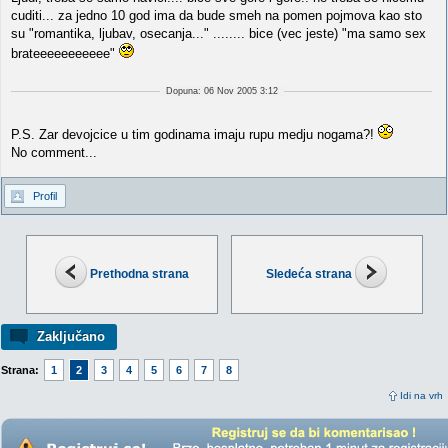
cuditi... za jedno 10 god ima da bude smeh na pomen pojmova kao sto
su "romantika, ljubav, osecanja..." ........ bice (vec jeste) "ma samo sex
brateeeeeeeeeee"
Dopuna: 06 Nov 2005 3:12
P.S. Zar devojcice u tim godinama imaju rupu medju nogama?!
No comment...
Profil
Prethodna strana
Sledeća strana
Zaključano
Strana:
1
2
3
4
5
6
7
8
Idi na vrh