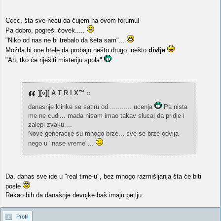
Cccc, šta sve neću da čujem na ovom forumu!
Pa dobro, pogreši čovek.....
"Niko od nas ne bi trebalo da šeta sam"...
Možda bi one htele da probaju nešto drugo, nešto
divlje
"Ah, tko će riješiti misteriju spola"
][v][ A T R I X™ ::
danasnje klinke se satiru od............ ucenja
Pa nista
me ne cudi... mada nisam imao takav slucaj da pridje i
zalepi zvaku....
Nove generacije su mnogo brze... sve se brze odvija
nego u "nase vreme"...
Da, danas sve ide u "real time-u", bez mnogo razmišljanja šta će biti
posle
Rekao bih da današnje devojke baš imaju petlju.
Profil