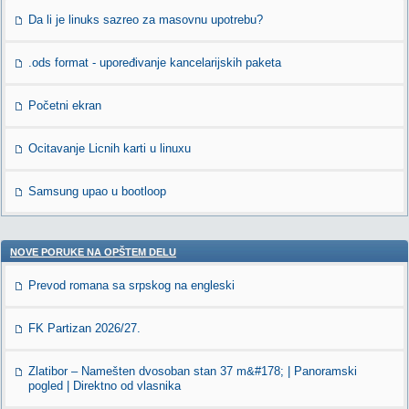
Da li je linuks sazreo za masovnu upotrebu?
.ods format - upoređivanje kancelarijskih paketa
Početni ekran
Ocitavanje Licnih karti u linuxu
Samsung upao u bootloop
NOVE PORUKE NA OPŠTEM DELU
Prevod romana sa srpskog na engleski
FK Partizan 2026/27.
Zlatibor – Namešten dvosoban stan 37 m&#178; | Panoramski
pogled | Direktno od vlasnika