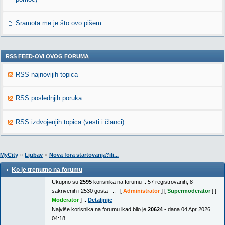
Sramota me je što ovo pišem
RSS FEED-OVI OVOG FORUMA
RSS najnovijih topica
RSS poslednjih poruka
RSS izdvojenjih topica (vesti i članci)
»
»
MyCity
Ljubav
Nova fora startovanja?ili...
Ko je trenutno na forumu
Ukupno su
2595
korisnika na forumu :: 57 registrovanih, 8
sakrivenih i 2530 gosta :: [
Administrator
] [
Supermoderator
] [
Moderator
] ::
Detaljnije
Najviše korisnika na forumu ikad bilo je
20624
- dana 04 Apr 2026
04:18