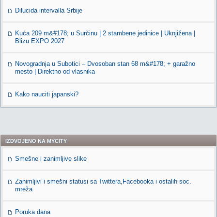
Dilucida intervalla Srbije
Kuća 209 m&#178; u Surčinu | 2 stambene jedinice | Uknjižena |
Blizu EXPO 2027
Novogradnja u Subotici – Dvosoban stan 68 m&#178; + garažno
mesto | Direktno od vlasnika
Kako nauciti japanski?
IZDVOJENO NA MYCITY
Smešne i zanimljive slike
Zanimljivi i smešni statusi sa Twittera,Facebooka i ostalih soc.
mreža
Poruka dana