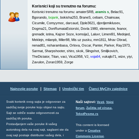
Korisnici koji su trenutno na forumu:
Korisnici trenutno na forumu:
amaterSRB
,
aramis s
,
Belac91
,
Bgorando
,
bojank
,
bokisha253
,
BraneS
,
cebam
,
Chainsaw
,
Cicumile
,
Comyymoc
,
darcaud
,
Djole3621
,
djordjemiklusev
,
Dogma21
,
DonRumataEstorski
,
Dovla 1980
,
elenemste
,
feanor
,
grenadir
,
istina
,
Kajzer Soze
,
komsija1
,
Laluvr
,
Limeni91
,
Medojed
,
Meklejn
,
milanpb
,
Miler88
,
Mis uz pusku
,
mm1811
,
Mrav Obrad
,
nenad81
,
nsharambasa
,
Orlova
,
Oscar
,
Panter
,
Parker
,
Ray1973
,
Sarmat
,
Sharpshooter
,
shiro
,
skok
,
Slingshot
,
Smiljkovich
,
TheDictator
,
Titan
,
vaci
,
Vica1958
,
VJ
,
voja64
,
vukajlo71
,
wize
,
yiyi
,
Zavulon
,
Zoran1959
,
Zorge
|
|
Najnovije poruke
Sitemap
Urednički tim
Članci MyCity zajednice
,
Svaki korisnik ovog sajta je odgovoran za
Naši sajtovi:
Vesti
Vojni
sadržaj svoje poruke koju objavi na sajtu.
,
,
forum
Zaštita od virusa
Sajt se odriče svake odgovornosti za
TekstPesme.rs
sadržaj tih poruka.
Postavljanjem vaše poruke ili vašeg
This content is licensed
autorskog dela na ovaj sajt, saglasni ste da
under a
Creative
ovaj sajt postaje distributer vašeg dela, i
Commons License
.