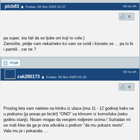
plcb83
Idi na vrh
Poslao: 06 Nov 2005 01:37
0
pa super, sta fali da se ljube oni koji to vole:)
Zamislite, pridje vam neka/neko ko vam se svidi i kisnete se ... pa to bi
i pamtili , zar ne ?
Profil
Idi na vrh
zak280173
Poslao: 06 Nov 2005 02:18
0
Proslog leta sam naleteo na klinku iz ulaza (ima 11 - 12 godina) kako se
u podrumu (ja posao po bicikl) "ONO" sa klincem iz komsiluka (neku
godinu stariji). Nisam mogao da verujem rodjenim ocima ! Sutradan mi
se mali kleo da ga je ona odvukla u podrum "da mu pokaze nesto".
Vala mu je i pokazala.....