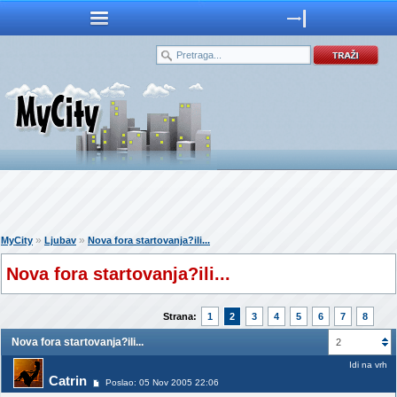
»
»
MyCity
Ljubav
Nova fora startovanja?ili...
Nova fora startovanja?ili...
Strana:
1
2
3
4
5
6
7
8
Nova fora startovanja?ili...
2
Idi na vrh
Catrin
Poslao: 05 Nov 2005 22:06