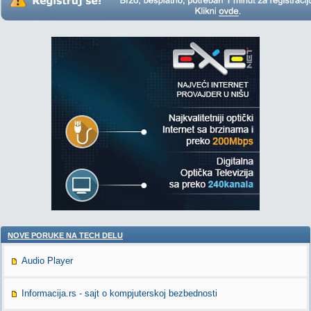
NOVE PORUKE NA TECH DELU
Audio Player
Informacija.rs - sajt o kompjuterskoj bezbednosti