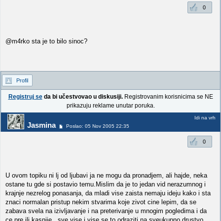
0
@m4rko sta je to bilo sinoc?
Profil
Registruj se
da bi učestvovao u diskusiji.
Registrovanim korisnicima se NE
prikazuju reklame unutar poruka.
Idi na vrh
Jasmina
Poslao: 05 Nov 2005 22:35
0
U ovom topiku ni lj od ljubavi ja ne mogu da pronadjem, ali hajde, neka
ostane tu gde si postavio temu.Mislim da je to jedan vid nerazumnog i
krajnje nezrelog ponasanja, da mladi vise zaista nemaju ideju kako i sta
znaci normalan pristup nekim stvarima koje zivot cine lepim, da se
zabava svela na izivljavanje i na preterivanje u mnogim pogledima i da
ce pre ili kasnije , sve vise i vise se to odraziti na sveukupno drustvo.