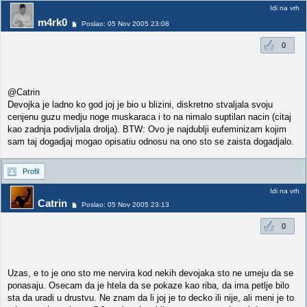
Idi na vrh
m4rk0
Poslao: 05 Nov 2005 23:08
0
@Catrin
Devojka je ladno ko god joj je bio u blizini, diskretno stvaljala svoju
cenjenu guzu medju noge muskaraca i to na nimalo suptilan nacin (citaj
kao zadnja podivljala drolja). BTW: Ovo je najdublji eufeminizam kojim
sam taj dogadjaj mogao opisatiu odnosu na ono sto se zaista dogadjalo.
Profil
Idi na vrh
Catrin
Poslao: 05 Nov 2005 23:13
0
Uzas, e to je ono sto me nervira kod nekih devojaka sto ne umeju da se
ponasaju. Osecam da je htela da se pokaze kao riba, da ima petlje bilo
sta da uradi u drustvu. Ne znam da li joj je to decko ili nije, ali meni je to