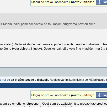
i! Nisam jedini primer,desavalo se to i mojim drugovima,poznanicima...
ko slatko). Videćeš da će naići neka koja će to ceniti i vratiće ti stostruko.
ao što je tvoja dobrota i ljubav). Devojke ipak više vole fine mladiće - ma šta 
struj se
da bi učestvovao u diskusiji.
Registrovanim korisnicima se NE prikazuju 
ecam se emotivno istroseno... Opet sam se zaljubio,i isto prosao kao predho