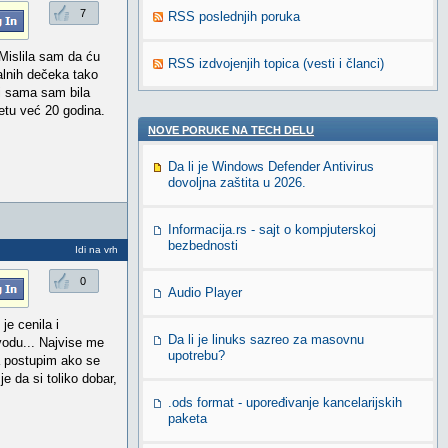
7
RSS poslednjih poruka
 Mislila sam da ću
RSS izdvojenjih topica (vesti i članci)
alnih dečeka tako
 i sama sam bila
etu već 20 godina.
NOVE PORUKE NA TECH DELU
Da li je Windows Defender Antivirus
dovoljna zaštita u 2026.
Informacija.rs - sajt o kompjuterskoj
bezbednosti
Idi na vrh
0
Audio Player
je cenila i
Da li je linuks sazreo za masovnu
 vodu... Najvise me
upotrebu?
a postupim ako se
e da si toliko dobar,
.ods format - upoređivanje kancelarijskih
paketa