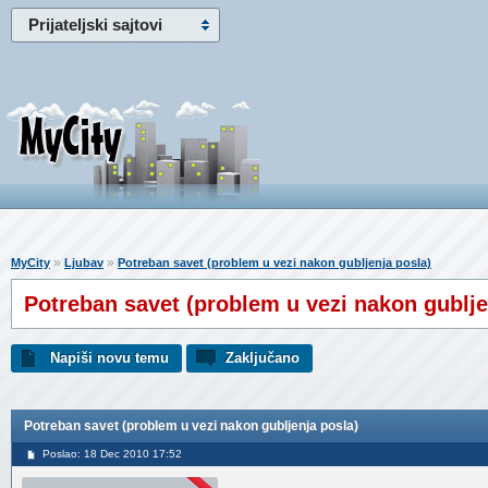
Prijateljski sajtovi
»
»
MyCity
Ljubav
Potreban savet (problem u vezi nakon gubljenja posla)
Potreban savet (problem u vezi nakon gublje
Napiši novu temu
Zaključano
Potreban savet (problem u vezi nakon gubljenja posla)
Poslao: 18 Dec 2010 17:52