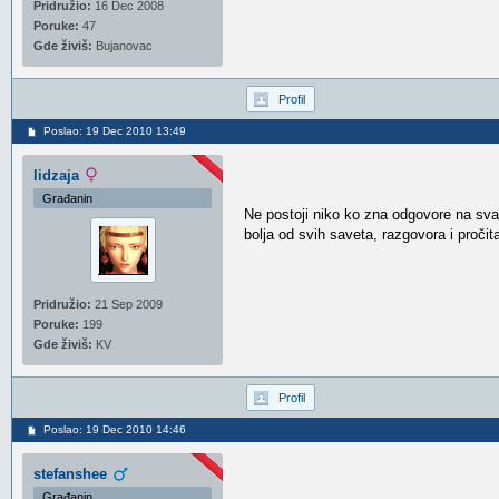
Pridružio:
16 Dec 2008
Poruke:
47
Gde živiš:
Bujanovac
Profil
Poslao: 19 Dec 2010 13:49
lidzaja
Građanin
Ne postoji niko ko zna odgovore na sva 
bolja od svih saveta, razgovora i pročit
Pridružio:
21 Sep 2009
Poruke:
199
Gde živiš:
KV
Profil
Poslao: 19 Dec 2010 14:46
stefanshee
Građanin