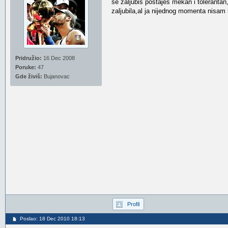
se zaljubis postajes mekan i tolerantan
zaljubila,al ja nijednog momenta nisam 
Pridružio:
16 Dec 2008
Poruke:
47
Gde živiš:
Bujanovac
Profil
Poslao: 18 Dec 2010 18:13