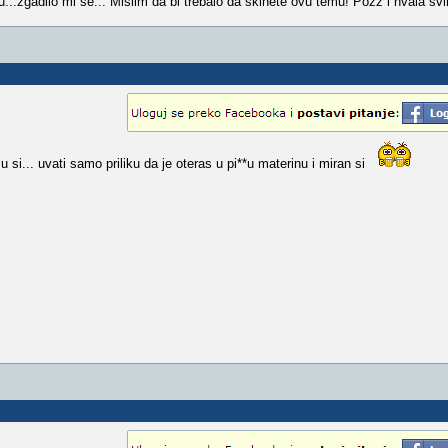
..zgadilo mi se... Mislim da bi trebalo da skinete ovu temu! Pozz i hvala s
si... uvati samo priliku da je oteras u pi**u materinu i miran si