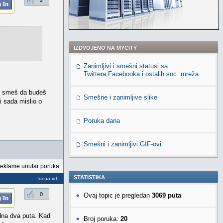
2
IZDVOJENO NA MYCITY
Zanimljivi i smešni statusi sa
Twittera,Facebooka i ostalih soc. mreža
 Ne smeš da budeš
Smešne i zanimljive slike
ti sada mislio o
Poruka dana
Smešni i zanimljivi GIF-ovi
reklame unutar poruka.
STATISTIKA
Idi na vrh
0
Ovaj topic je pregledan
3069 puta
dna dva puta. Kad
Broj poruka:
20