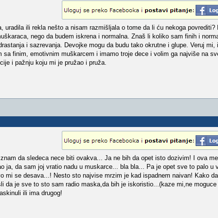
 uradila ili rekla nešto a nisam razmišljala o tome da li ću nekoga povrediti?
d muškaraca, nego da budem iskrena i normalna. Znaš li koliko sam finih i norm
 odrastanja i sazrevanja. Devojke mogu da budu tako okrutne i glupe. Veruj mi,
im sa finim, emotivnim muškarcem i imamo troje dece i volim ga najviše na sv
je i pažnju koju mi je pružao i pruža.
a znam da sledeca nece biti ovakva... Ja ne bih da opet isto dozivim! I ova me 
o ja, da sam joj vratio nadu u muskarce... bla bla... Pa je opet sve to palo u
vo mi se desava...! Nesto sto najvise mrzim je kad ispadnem naivan! Kako d
li da je sve to sto sam radio maska,da bih je iskoristio...(kaze mi,ne moguce j
skinuli ili ima drugog!