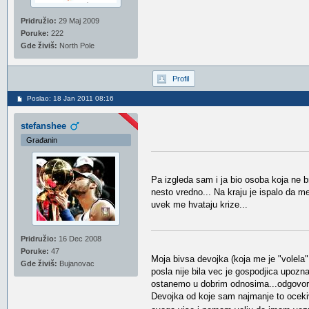
Pridružio:
29 Maj 2009
Poruke:
222
Gde živiš:
North Pole
Profil
Poslao: 18 Jan 2011 08:16
stefanshee
Građanin
Pa izgleda sam i ja bio osoba koja ne b
nesto vredno... Na kraju je ispalo da m
uvek me hvataju krize...
Pridružio:
16 Dec 2008
Poruke:
47
Moja bivsa devojka (koja me je "volela"
Gde živiš:
Bujanovac
posla nije bila vec je gospodjica upoz
ostanemo u dobrim odnosima...odgovorila 
Devojka od koje sam najmanje to ocekiv