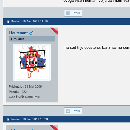
ovoga vise i nemam volju da imam vezu.
Profil
Poslao: 18 Jan 2011 17:18
Lieutenant
Građanin
ma sad ti je opusteno, bar znas na cemu 
Pridružio:
29 Maj 2009
Poruke:
222
Gde živiš:
North Pole
Profil
Poslao: 18 Jan 2011 18:28