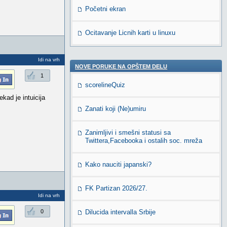
Početni ekran
Ocitavanje Licnih karti u linuxu
Idi na vrh
NOVE PORUKE NA OPŠTEM DELU
1
scorelineQuiz
kad je intuicija
Zanati koji (Ne)umiru
Zanimljivi i smešni statusi sa
Twittera,Facebooka i ostalih soc. mreža
Kako nauciti japanski?
FK Partizan 2026/27.
Idi na vrh
0
Dilucida intervalla Srbije