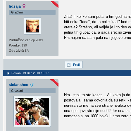
lidzaja
Građanin
Znaš li koliko sam puta, u tim godinama,
biti neka "faca", da to bolje "radi" ko
oterala? Strašno, ali valjda je i to deo
jedna tih glupačica, a sada srećno živ
Priznajem da sam pala na njegove emoci
Pridružio:
21 Sep 2009
Poruke:
199
Gde živiš:
KV
Profil
Poslao: 19 Dec 2010 10:17
stefanshee
Građanin
Hm...stoji to sto kazes... Ali kako ja d
postovala,i sama govorila da su retki ka
nervira,sto me na sve strane hvale,a o
ona opet javi,sto nije cudo? Jer ona mis
namazan si sa 1000 boja) ili smo zato ra