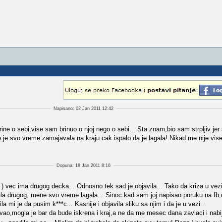
Napisano: 02 Jan 2011 12:42
rine o sebi,vise sam brinuo o njoj nego o sebi... Sta znam,bio sam strpljiv j
e je svo vreme zamajavala na kraju cak ispalo da je lagala! Nikad me nije vis
Dopuna: 18 Jan 2011 8:16
 ) vec ima drugog decka... Odnosno tek sad je objavila... Tako da kriza u vez
nala drugog, mene svo vreme lagala... Sinoc kad sam joj napisao poruku na fb
mi je da pusim k***c... Kasnije i objavila sliku sa njim i da je u vezi...
ao,mogla je bar da bude iskrena i kraj,a ne da me mesec dana zavlaci i nabi