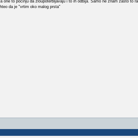
,a one to pocinju da zloupoterbljavaju i to ih odbija. Samo ne znam zasto to r
hteo da je "vrtim oko malog prsta"