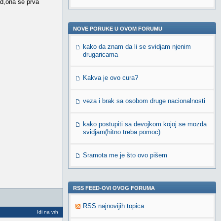
ad,ona se prva
NOVE PORUKE U OVOM FORUMU
kako da znam da li se svidjam njenim
drugaricama
Kakva je ovo cura?
veza i brak sa osobom druge nacionalnosti
kako postupiti sa devojkom kojoj se mozda
svidjam(hitno treba pomoc)
Sramota me je što ovo pišem
RSS FEED-OVI OVOG FORUMA
RSS najnovijih topica
Idi na vrh