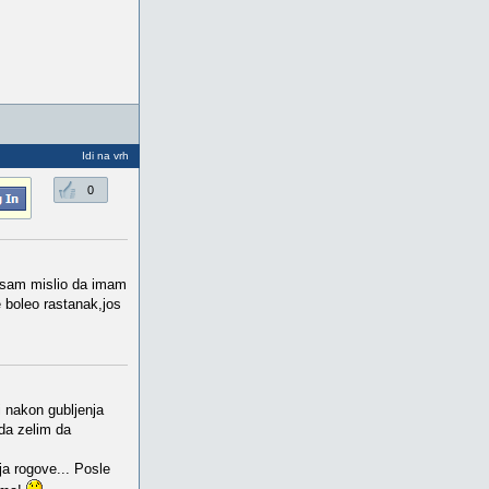
Idi na vrh
0
er sam mislio da imam
e boleo rastanak,jos
i nakon gubljenja
,da zelim da
ja rogove... Posle