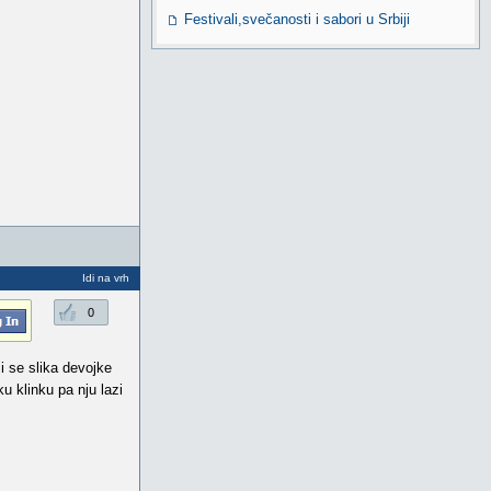
Festivali,svečanosti i sabori u Srbiji
Idi na vrh
0
i se slika devojke
ku klinku pa nju lazi