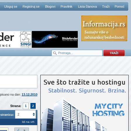
Uloguj se
Registruj se
Blogovi
Pravilnik
Lista članova
Traži
Pomoć
pisano na dan:
13.12.2010
Strana:
1
2
2
stranicu:
Idi na vrh