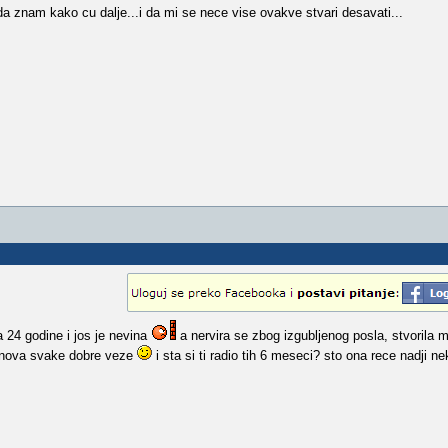
a znam kako cu dalje...i da mi se nece vise ovakve stvari desavati...
a 24 godine i jos je nevina
a nervira se zbog izgubljenog posla, stvorila m
osnova svake dobre veze
i sta si ti radio tih 6 meseci? sto ona rece nadji ne