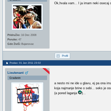
Ok,hvala vam... I ja imam neki osecaj d
Pridružio:
16 Dec 2008
Poruke:
47
Gde živiš:
Bujanovac
Profil
Poslao: 01 Jan 2011 23:02
Lieutenant
Građanin
a nesto mi ne ide u glavu, ej pa ona im
koja najmanje brine o sebi... seks je 
(a pored laganja
)...