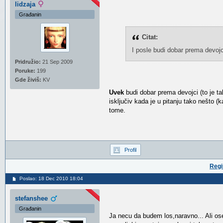
lidzaja
Građanin
Citat:
I posle budi dobar prema devojc
Pridružio:
21 Sep 2009
Poruke:
199
Gde živiš:
KV
Uvek
budi dobar prema devojci (to je ta
isključiv kada je u pitanju tako nešto (k
tome.
Profil
Regi
Poslao: 18 Dec 2010 18:04
stefanshee
Građanin
Ja necu da budem los,naravno... Ali os