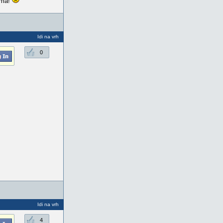
vima!
Idi na vrh
0
Idi na vrh
4