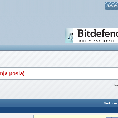
MyCity
nja posla)
Na
Skokni na 