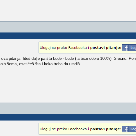
ova pitanja. Ideš dalje pa šta bude - bude ( a biće dobro 100%). Srećno. Pone
anih šema, osetićeš šta i kako treba da uradiš.