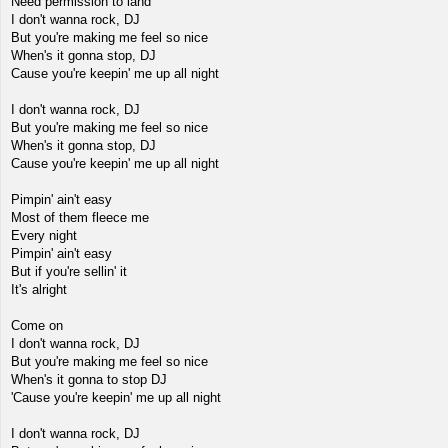
Need permission to land
I don't wanna rock, DJ
But you're making me feel so nice
When's it gonna stop, DJ
Cause you're keepin' me up all night
I don't wanna rock, DJ
But you're making me feel so nice
When's it gonna stop, DJ
Cause you're keepin' me up all night
Pimpin' ain't easy
Most of them fleece me
Every night
Pimpin' ain't easy
But if you're sellin' it
It's alright
Come on
I don't wanna rock, DJ
But you're making me feel so nice
When's it gonna to stop DJ
'Cause you're keepin' me up all night
I don't wanna rock, DJ