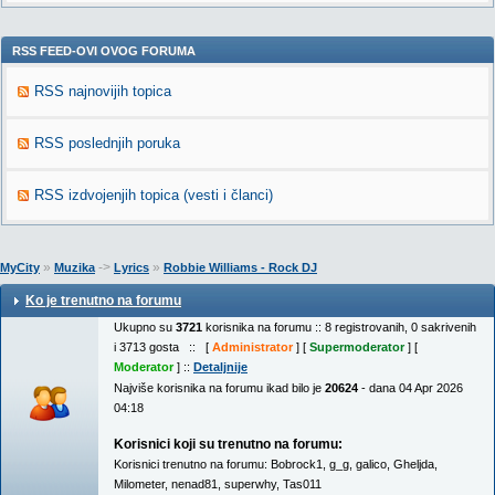
RSS FEED-OVI OVOG FORUMA
RSS najnovijih topica
RSS poslednjih poruka
RSS izdvojenjih topica (vesti i članci)
»
->
»
MyCity
Muzika
Lyrics
Robbie Williams - Rock DJ
Ko je trenutno na forumu
Ukupno su
3721
korisnika na forumu :: 8 registrovanih, 0 sakrivenih
i 3713 gosta :: [
Administrator
] [
Supermoderator
] [
Moderator
] ::
Detaljnije
Najviše korisnika na forumu ikad bilo je
20624
- dana 04 Apr 2026
04:18
Korisnici koji su trenutno na forumu:
Korisnici trenutno na forumu:
Bobrock1
,
g_g
,
galico
,
Gheljda
,
Milometer
,
nenad81
,
superwhy
,
Tas011