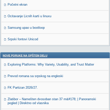
Početni ekran
Ocitavanje Licnih karti u linuxu
Samsung upao u bootloop
Srpski fontovi Unicod
NOVE PORUKE NA OPŠTEM DELU
Exploring Platforms: Why Variety, Usability, and Trust Matter
Prevod romana sa srpskog na engleski
FK Partizan 2026/27.
Zlatibor – Namešten dvosoban stan 37 m&#178; | Panoramski
pogled | Direktno od vlasnika