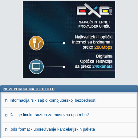
NOVE PORUKE NA TECH DELU
Informacija.rs - sajt o kompjuterskoj bezbednosti
Da li je linuks sazreo za masovnu upotrebu?
.ods format - upoređivanje kancelarijskih paketa