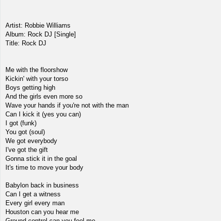
Artist: Robbie Williams
Album: Rock DJ [Single]
Title: Rock DJ
Me with the floorshow
Kickin' with your torso
Boys getting high
And the girls even more so
Wave your hands if you're not with the man
Can I kick it (yes you can)
I got (funk)
You got (soul)
We got everybody
I've got the gift
Gonna stick it in the goal
It's time to move your body
Babylon back in business
Can I get a witness
Every girl every man
Houston can you hear me
Ground-control can you feel me