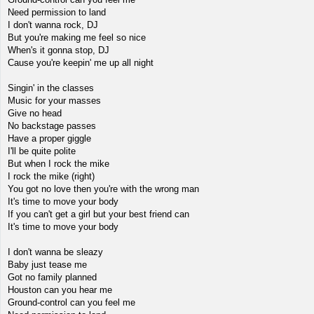
Need permission to land
I don't wanna rock, DJ
But you're making me feel so nice
When's it gonna stop, DJ
Cause you're keepin' me up all night
Singin' in the classes
Music for your masses
Give no head
No backstage passes
Have a proper giggle
I'll be quite polite
But when I rock the mike
I rock the mike (right)
You got no love then you're with the wrong man
It's time to move your body
If you can't get a girl but your best friend can
It's time to move your body
I don't wanna be sleazy
Baby just tease me
Got no family planned
Houston can you hear me
Ground-control can you feel me