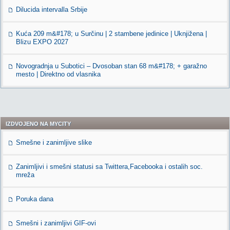
Dilucida intervalla Srbije
Kuća 209 m&#178; u Surčinu | 2 stambene jedinice | Uknjižena |
Blizu EXPO 2027
Novogradnja u Subotici – Dvosoban stan 68 m&#178; + garažno
mesto | Direktno od vlasnika
IZDVOJENO NA MYCITY
Smešne i zanimljive slike
Zanimljivi i smešni statusi sa Twittera,Facebooka i ostalih soc.
mreža
Poruka dana
Smešni i zanimljivi GIF-ovi