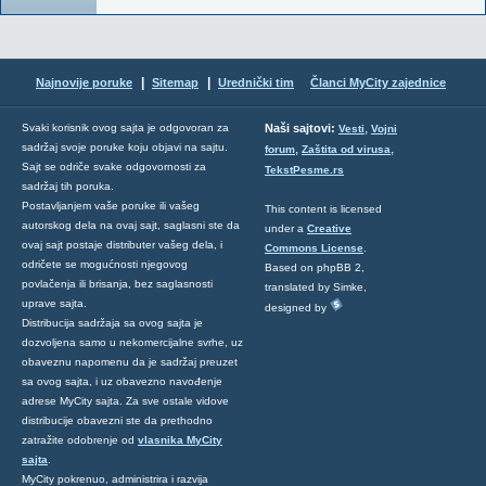
|
|
Najnovije poruke
Sitemap
Urednički tim
Članci MyCity zajednice
,
Svaki korisnik ovog sajta je odgovoran za
Naši sajtovi:
Vesti
Vojni
sadržaj svoje poruke koju objavi na sajtu.
,
,
forum
Zaštita od virusa
Sajt se odriče svake odgovornosti za
TekstPesme.rs
sadržaj tih poruka.
Postavljanjem vaše poruke ili vašeg
This content is licensed
autorskog dela na ovaj sajt, saglasni ste da
under a
Creative
ovaj sajt postaje distributer vašeg dela, i
Commons License
.
odričete se mogućnosti njegovog
Based on phpBB 2,
povlačenja ili brisanja, bez saglasnosti
translated by Simke,
uprave sajta.
designed by
Distribucija sadržaja sa ovog sajta je
dozvoljena samo u nekomercijalne svrhe, uz
obaveznu napomenu da je sadržaj preuzet
sa ovog sajta, i uz obavezno navođenje
adrese MyCity sajta. Za sve ostale vidove
distribucije obavezni ste da prethodno
zatražite odobrenje od
vlasnika MyCity
sajta
.
MyCity pokrenuo, administrira i razvija