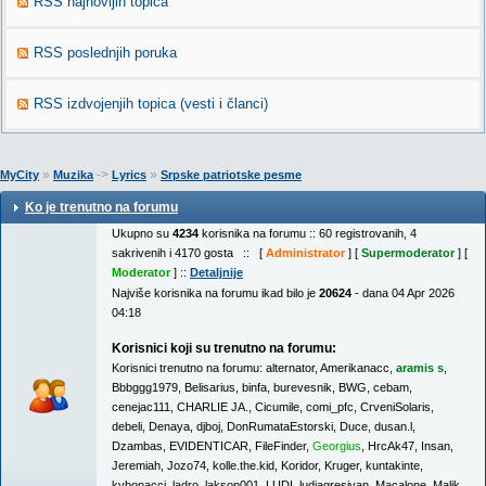
RSS najnovijih topica
RSS poslednjih poruka
RSS izdvojenjih topica (vesti i članci)
»
->
»
MyCity
Muzika
Lyrics
Srpske patriotske pesme
Ko je trenutno na forumu
Ukupno su
4234
korisnika na forumu :: 60 registrovanih, 4
sakrivenih i 4170 gosta :: [
Administrator
] [
Supermoderator
] [
Moderator
] ::
Detaljnije
Najviše korisnika na forumu ikad bilo je
20624
- dana 04 Apr 2026
04:18
Korisnici koji su trenutno na forumu:
Korisnici trenutno na forumu:
alternator
,
Amerikanacc
,
aramis s
,
Bbbggg1979
,
Belisarius
,
binfa
,
burevesnik
,
BWG
,
cebam
,
cenejac111
,
CHARLIE JA.
,
Cicumile
,
comi_pfc
,
CrveniSolaris
,
debeli
,
Denaya
,
djboj
,
DonRumataEstorski
,
Duce
,
dusan.l
,
Dzambas
,
EVIDENTICAR
,
FileFinder
,
Georgius
,
HrcAk47
,
Insan
,
Jeremiah
,
Jozo74
,
kolle.the.kid
,
Koridor
,
Kruger
,
kuntakinte
,
kybonacci
,
ladro
,
lakson001
,
LUDI
,
ludiagresivan
,
Macalone
,
Malik
,