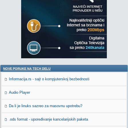
NOVE PORUKE NA TECH DELU
Informacija.rs - sajt o kompjuterskoj bezbednosti
Audio Player
Da li je linuks sazreo za masovnu upotrebu?
.ods format - upoređivanje kancelarijskih paketa