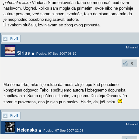
patriotske lirike
Vladana Stamenkovića i tamo se mogu naći pod ovim
naslovom. Uzgred, koliko sam mogla da primetim, ovde niko ne pominje
autore pesama, već samo njihove izvođače, tako da nisam smatrala da
je neophodno posebno naglašavati autore.
U svakom slučaju, izvinjavam se zbog ovog propusta.
Profil
Idi na vr
Sirius
Poslao: 07 Sep 2007 08:15
0
Ma nema frke, niko nije rekao da mora, ali je lepo kad ponudimo
kompletan odgovor. Tako ispoštujemo autora i izbegnemo dopunska
zapitkivanja. Samo opušteno...Inače, za pesmu Dositeja Obradovića
stvar je proverena, ono je njen pun naslov. Hajde, daj još neku.
Profil
Idi na vr
Helenska
Poslao: 07 Sep 2007 22:08