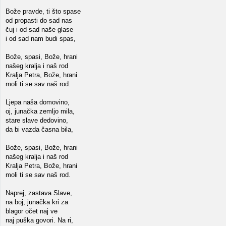
Bože pravde, ti što spase
od propasti do sad nas
čuj i od sad naše glase
i od sad nam budi spas,
Bože, spasi, Bože, hrani
našeg kralja i naš rod
Kralja Petra, Bože, hrani
moli ti se sav naš rod.
Ljepa naša domovino,
oj, junačka zemljo mila,
stare slave dedovino,
da bi vazda časna bila,
Bože, spasi, Bože, hrani
našeg kralja i naš rod
Kralja Petra, Bože, hrani
moli ti se sav naš rod.
Naprej, zastava Slave,
na boj, junačka kri za
blagor očet naj ve
naj puška govori. Na ri,