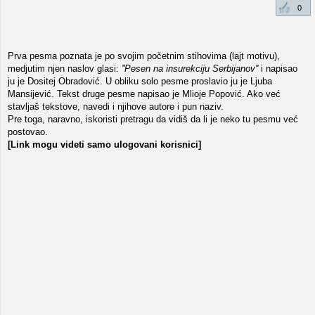
0
Prva pesma poznata je po svojim početnim stihovima (lajt motivu),
medjutim njen naslov glasi:
''Pesen na insurekciju Serbijanov''
i napisao
ju je Dositej Obradović. U obliku solo pesme proslavio ju je Ljuba
Mansijević. Tekst druge pesme napisao je Mlioje Popović. Ako već
stavljaš tekstove, navedi i njihove autore i pun naziv.
Pre toga, naravno, iskoristi pretragu da vidiš da li je neko tu pesmu već
postovao.
[Link mogu videti samo ulogovani korisnici]