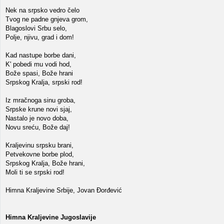
Nek na srpsko vedro čelo
Tvog ne padne gnjeva grom,
Blagoslovi Srbu selo,
Polje, njivu, grad i dom!
Kad nastupe borbe dani,
K' pobedi mu vodi hod,
Bože spasi, Bože hrani
Srpskog Kralja, srpski rod!
Iz mračnoga sinu groba,
Srpske krune novi sjaj,
Nastalo je novo doba,
Novu sreću, Bože daj!
Kraljevinu srpsku brani,
Petvekovne borbe plod,
Srpskog Kralja, Bože hrani,
Moli ti se srpski rod!
Himna Kraljevine Srbije, Jovan Đorđević
Himna Kraljevine Jugoslavije