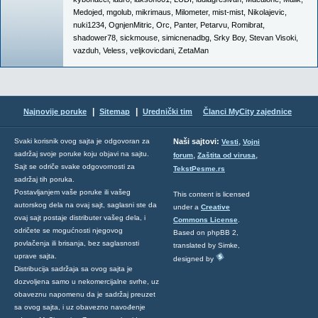
Medojed
,
mgolub
,
mikrimaus
,
Milometer
,
mist-mist
,
Nikolajevic
,
nuki1234
,
OgnjenMitric
,
Orc
,
Panter
,
Petarvu
,
Romibrat
,
shadower78
,
sickmouse
,
simicnenadbg
,
Srky Boy
,
Stevan Visoki
,
vazduh
,
Veless
,
veljkovicdani
,
ZetaMan
|
|
Najnovije poruke
Sitemap
Urednički tim
Članci MyCity zajednice
,
Svaki korisnik ovog sajta je odgovoran za
Naši sajtovi:
Vesti
Vojni
sadržaj svoje poruke koju objavi na sajtu.
,
,
forum
Zaštita od virusa
Sajt se odriče svake odgovornosti za
TekstPesme.rs
sadržaj tih poruka.
Postavljanjem vaše poruke ili vašeg
This content is licensed
autorskog dela na ovaj sajt, saglasni ste da
under a
Creative
ovaj sajt postaje distributer vašeg dela, i
Commons License
.
odričete se mogućnosti njegovog
Based on phpBB 2,
povlačenja ili brisanja, bez saglasnosti
translated by Simke,
uprave sajta.
designed by
Distribucija sadržaja sa ovog sajta je
dozvoljena samo u nekomercijalne svrhe, uz
obaveznu napomenu da je sadržaj preuzet
sa ovog sajta, i uz obavezno navođenje