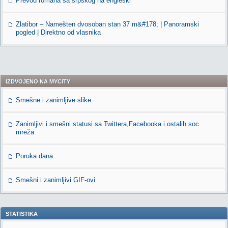
Prevod romana sa srpskog na engleski
Zlatibor – Namešten dvosoban stan 37 m&#178; | Panoramski
pogled | Direktno od vlasnika
IZDVOJENO NA MYCITY
Smešne i zanimljive slike
Zanimljivi i smešni statusi sa Twittera,Facebooka i ostalih soc.
mreža
Poruka dana
Smešni i zanimljivi GIF-ovi
STATISTIKA