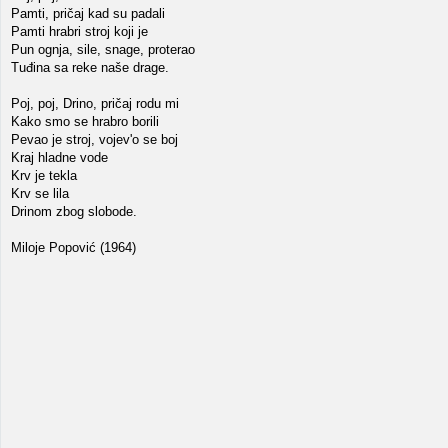
Pamti, pričaj kad su padali
Pamti hrabri stroj koji je
Pun ognja, sile, snage, proterao
Tuđina sa reke naše drage.
Poj, poj, Drino, pričaj rodu mi
Kako smo se hrabro borili
Pevao je stroj, vojev'o se boj
Kraj hladne vode
Krv je tekla
Krv se lila
Drinom zbog slobode.
Miloje Popović (1964)