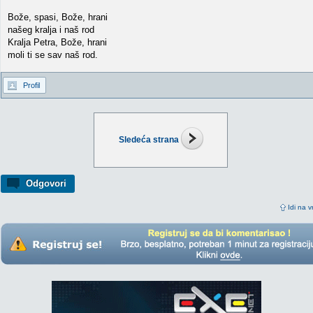
Bože, spasi, Bože, hrani
našeg kralja i naš rod
Kralja Petra, Bože, hrani
moli ti se sav naš rod.
Profil
Sledeća strana
Odgovori
Idi na v