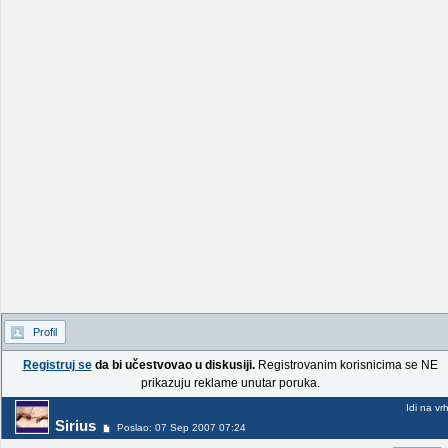
Profil
Registruj se
da bi učestvovao u diskusiji.
Registrovanim korisnicima se NE
prikazuju reklame unutar poruka.
Idi na vr
Sirius
Poslao: 07 Sep 2007 07:24