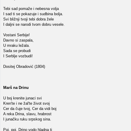
Tebi sad pomaže i nebesna volja
I sad ti se pokazuje i sudbina bolja.
Svi bližnji tvoji tebi dobra žele
I daljni se narodi tvom dobru vesele.
Vostani Serbije!
Davno si zaspala,
U mraku ležala.
Sada se probudi
I Serblje vozbudi!
Dositej Obradović (1804)
Marš na Drinu
U boj krenite junaci svi
Kren'te i ne žal'te život svoj
Cer da čuje tvoj, Cer da vidi boj
A reka Drina, slavu, hrabrost
I junačku ruku srpskog sina.
Poj, poj, Drino vodo hladna ti