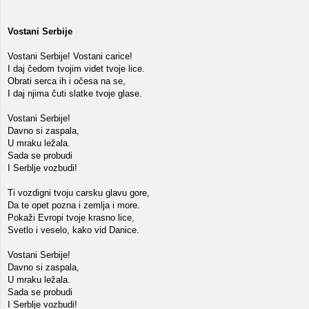
Vostani Serbije
Vostani Serbije! Vostani carice!
I daj čedom tvojim videt tvoje lice.
Obrati serca ih i očesa na se,
I daj njima čuti slatke tvoje glase.
Vostani Serbije!
Davno si zaspala,
U mraku ležala.
Sada se probudi
I Serblje vozbudi!
Ti vozdigni tvoju carsku glavu gore,
Da te opet pozna i zemlja i more.
Pokaži Evropi tvoje krasno lice,
Svetlo i veselo, kako vid Danice.
Vostani Serbije!
Davno si zaspala,
U mraku ležala.
Sada se probudi
I Serblje vozbudi!