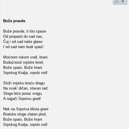
0
Bože pravde
Bože pravde, ti što spase
Od propasti do sad nas,
Čuj i od sad naše glase
I od sad nam budi spas!
Moćnom rukom vodi, brani
Budućnosti srpske brod,
Bože spasi, Bože hrani
Srpskog Kralja, srpski rod!
Složi srpsku braću dragu
Na svak' dičan, slavan rad:
Sloga biće poraz vragu,
A najjači Srpstvu grad!
Nek na Srpstva blista grani
Bratske sloge zlatan plod,
Bože spasi, Bože hrani
Srpskog Kralja, srpski rod!