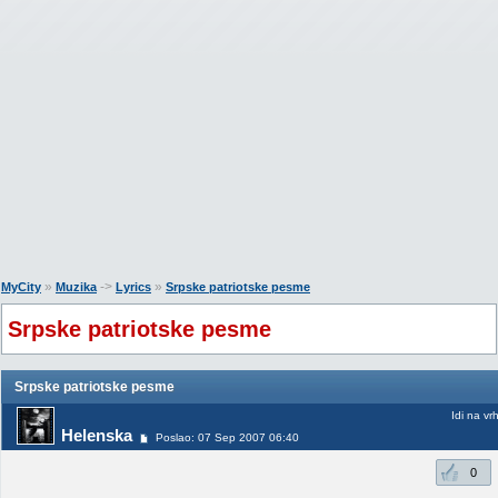
»
->
»
MyCity
Muzika
Lyrics
Srpske patriotske pesme
Srpske patriotske pesme
Srpske patriotske pesme
Idi na vr
Helenska
Poslao: 07 Sep 2007 06:40
0