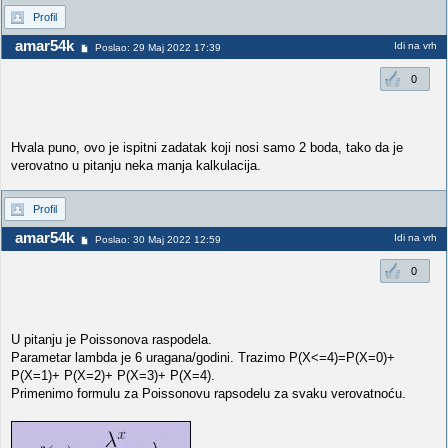
Profil
amar54k
Idi na vrh
Poslao: 29 Maj 2022 17:39
0
Hvala puno, ovo je ispitni zadatak koji nosi samo 2 boda, tako da je
verovatno u pitanju neka manja kalkulacija.
Profil
amar54k
Idi na vrh
Poslao: 30 Maj 2022 12:59
0
U pitanju je Poissonova raspodela.
Parametar lambda je 6 uragana/godini. Trazimo P(X<=4)=P(X=0)+
P(X=1)+ P(X=2)+ P(X=3)+ P(X=4).
Primenimo formulu za Poissonovu rapsodelu za svaku verovatnoću.