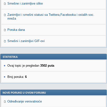
Smešne i zanimljive slike
Zanimljivi i smešni statusi sa Twittera,Facebooka i ostalih soc.
mreža
Poruka dana
Smešni i zanimljivi GIF-ovi
STATISTIKA
Ovaj topic je pregledan
3502 puta
Broj poruka:
6
NOVE PORUKE U OVOM FORUMU
Određivanje verovatnoće