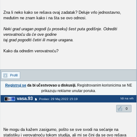
Zna li neko kako se rešava ovaj zadatak? Deluje vrlo jednostavno,
međutim ne znam kako i na šta se ovo odnosi.
Neki grad uragan pogodi (u proseku) šest puta godišnje. Odrediti
verovatnoću da će ove godine
taj grad pogoditi četiri ili manje uragana.
Kako da odredim verovatnoću?
Profil
Registruj se
da bi učestvovao u diskusiji.
Registrovanim korisnicima se NE
prikazuju reklame unutar poruka.
vasa.93
Idi na vrh
Poslao: 29 Maj 2022 15:19
0
Ne mogu da kažem zasigurno, pošto se sve svodi na sećanje na
statistiku i verovatnoću tokom studija, ali mi se čini da se ovo rešava