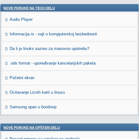
NOVE PORUKE NA TECH DELU
Audio Player
Informacija.rs - sajt o kompjuterskoj bezbednosti
Da li je linuks sazreo za masovnu upotrebu?
.ods format - upoređivanje kancelarijskih paketa
Početni ekran
Ocitavanje Licnih karti u linuxu
Samsung upao u bootloop
NOVE PORUKE NA OPŠTEM DELU
Prevod romana sa srpskog na engleski