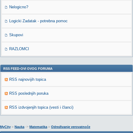
Nelogicno?
Logicki Zadatak - potrebna pomoc
Skupovi
RAZLOMCI
RSS FEED-OVI OVOG FORUMA
RSS najnovijih topica
RSS poslednjih poruka
RSS izdvojenjih topica (vesti i članci)
»
->
»
MyCity
Nauka
Matematika
Određivanje verovatnoće