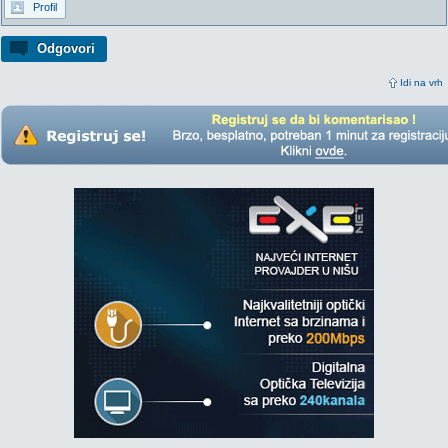
Profil
Odgovori
Idi na vrh