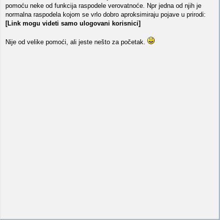
pomoću neke od funkcija raspodele verovatnoće. Npr jedna od njih je
normalna raspodela kojom se vrlo dobro aproksimiraju pojave u prirodi:
[Link mogu videti samo ulogovani korisnici]
Nije od velike pomoći, ali jeste nešto za početak.