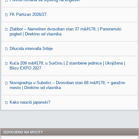
FK Partizan 2026/27.
Zlatibor – Namešten dvosoban stan 37 m&#178; | Panoramski
pogled | Direktno od vlasnika
Dilucida intervalla Srbije
Kuća 209 m&#178; u Surčinu | 2 stambene jedinice | Uknjižena |
Blizu EXPO 2027
Novogradnja u Subotici – Dvosoban stan 68 m&#178; + garažno
mesto | Direktno od vlasnika
Kako nauciti japanski?
IZDVOJENO NA MYCITY