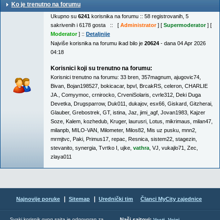
Ko je trenutno na forumu
Ukupno su
6241
korisnika na forumu :: 58 registrovanih, 5
sakrivenih i 6178 gosta :: [
Administrator
] [
Supermoderator
] [
Moderator
] ::
Detaljnije
Najviše korisnika na forumu ikad bilo je
20624
- dana 04 Apr 2026
04:18
Korisnici koji su trenutno na forumu:
Korisnici trenutno na forumu:
33 bren
,
357magnum
,
ajugovic74
,
Bivan
,
Bojan198527
,
bokicacar
,
bpvl
,
BrcakRS
,
celeron
,
CHARLIE
JA.
,
Comyymoc
,
crnirocko
,
CrveniSolaris
,
cvrle312
,
Deki Duga
Devetka
,
Drugsparrow
,
Duk011
,
dukajov
,
esx66
,
Giskard
,
Gitzherai
,
Glauber
,
Grebostrek
,
GT
,
istina
,
Jaz
,
jimi_agf
,
Jovan1983
,
Kajzer
Soze
,
Kalem
,
kozhedub
,
Kruger
,
laurusri
,
Lotus
,
mikrimaus
,
milan47
,
milanpb
,
MILO-VAN
,
Milometer
,
Milos82
,
Mis uz pusku
,
mnn2
,
mrmjtvc
,
Paki
,
Primus17
,
repac
,
Resnica
,
sistem22
,
stagezin
,
stevanito
,
synergia
,
Tvrtko I
,
ujke
,
vathra
,
VJ
,
vukajlo71
,
Zec
,
zlaya011
|
|
Najnovije poruke
Sitemap
Urednički tim
Članci MyCity zajednice
,
Svaki korisnik ovog sajta je odgovoran za
Naši sajtovi:
Vesti
Vojni