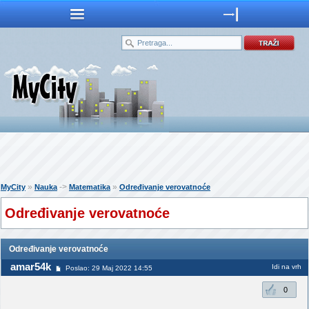
»
->
»
MyCity
Nauka
Matematika
Određivanje verovatnoće
Određivanje verovatnoće
Određivanje verovatnoće
amar54k
Idi na vrh
Poslao: 29 Maj 2022 14:55
0