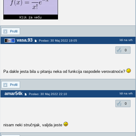
Profil
vasa.93
Idi na vrh
Poslao: 30 Maj 2022 19:05
0
Pa dakle jesta bila u pitanju neka od funkcija raspodele verovatnoće?
Profil
amar54k
Idi na vrh
Poslao: 30 Maj 2022 22:10
0
nisam neki stručnjak, valjda jeste