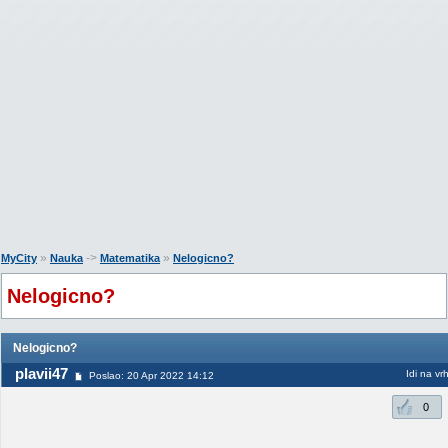
»
->
»
MyCity
Nauka
Matematika
Nelogicno?
Nelogicno?
Nelogicno?
plavii47
Idi na vr
Poslao: 20 Apr 2022 14:12
0