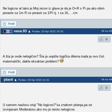
Ne logicno al tako je.Moj rezon iz glave je da je O=R x Pi pa ako obim
poraste za 1m R ce porasti za 1/Pi tj. r za 16,....cm
Profil
vasa.93
Idi na vr
Poslao: 20 Apr 2022 20:16
0
A šta je ovde nelogično? Šta je uopšte logička dilema kada je ovo čist
matematički, dakle ekzaktan problem?
Profil
plavii
Idi na vr
Poslao: 20 Apr 2022 21:41
0
U samom naslovu stoji "Ne logicno?"sa znakom pitanja,pa se
izvinjavam Moderatoru ako mu je nesto nelogicno.