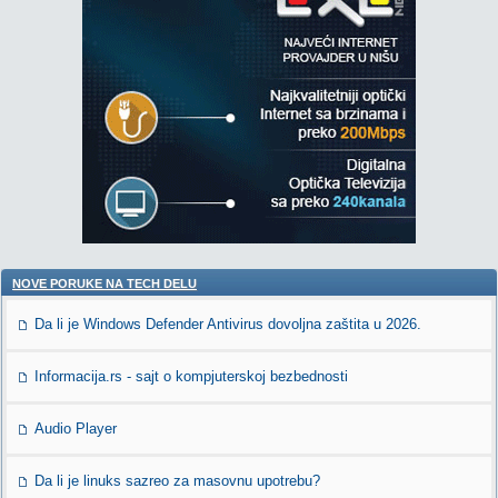
NOVE PORUKE NA TECH DELU
Da li je Windows Defender Antivirus dovoljna zaštita u 2026.
Informacija.rs - sajt o kompjuterskoj bezbednosti
Audio Player
Da li je linuks sazreo za masovnu upotrebu?