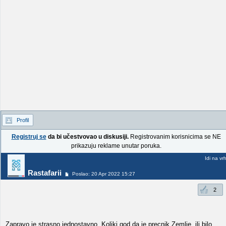
Profil
Registruj se
da bi učestvovao u diskusiji.
Registrovanim korisnicima se NE
prikazuju reklame unutar poruka.
Idi na vr
Rastafarii
Poslao: 20 Apr 2022 15:27
2
Zapravo je strasno jednostavno. Koliki god da je precnik Zemlje, ili bilo