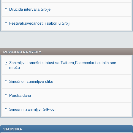
Dilucida intervalla Srbije
Festivali,svečanosti i sabori u Srbiji
IZDVOJENO NA MYCITY
Zanimljivi i smešni statusi sa Twittera,Facebooka i ostalih soc.
mreža
Smešne i zanimljive slike
Poruka dana
Smešni i zanimljivi GIF-ovi
STATISTIKA