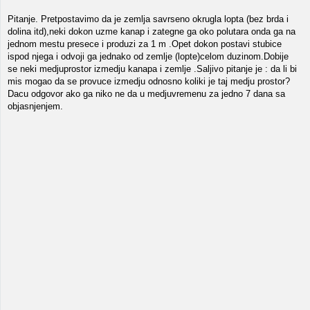
Pitanje. Pretpostavimo da je zemlja savrseno okrugla lopta (bez brda i
dolina itd),neki dokon uzme kanap i zategne ga oko polutara onda ga na
jednom mestu presece i produzi za 1 m .Opet dokon postavi stubice
ispod njega i odvoji ga jednako od zemlje (lopte)celom duzinom.Dobije
se neki medjuprostor izmedju kanapa i zemlje .Saljivo pitanje je : da li bi
mis mogao da se provuce izmedju odnosno koliki je taj medju prostor?
Dacu odgovor ako ga niko ne da u medjuvremenu za jedno 7 dana sa
objasnjenjem.