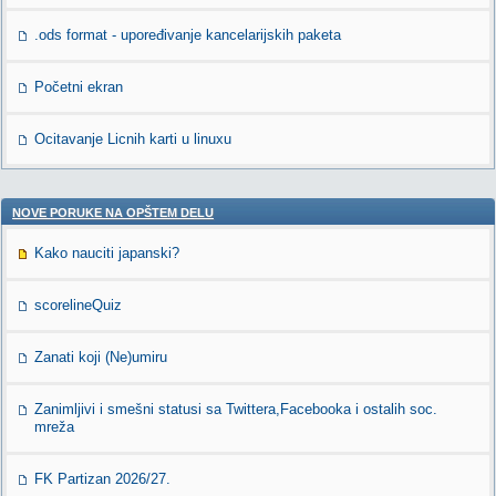
.ods format - upoređivanje kancelarijskih paketa
Početni ekran
Ocitavanje Licnih karti u linuxu
NOVE PORUKE NA OPŠTEM DELU
Kako nauciti japanski?
scorelineQuiz
Zanati koji (Ne)umiru
Zanimljivi i smešni statusi sa Twittera,Facebooka i ostalih soc.
mreža
FK Partizan 2026/27.