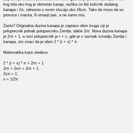
kog tela oko kog je obmotan kanap, razlika ce biti kolicnik dodatog
kanapa i 2π, odnosno u ovom slucaju oko 16cm. Tako da moze da se
provuce i macka, ili omanji pas, a ne samo mis.
Zasto? Originalna duzina kanapa je zapravo obim kruga ciji je
poluprecnik jednak poluprecniku Zemlje, dakle 2rπ. Nova duzina kanapa
je 2rπ + 1, a novi poluprecnik je r + x, gde je x razmak izmedju Zemlje i
kanapa, sto znaci da je obim 2 * (r + x) * π.
Matematika kaze sledece:
2 * (r + x) * π = 2rπ + 1
2rπ + 2xπ = 2rπ + 1;
2xπ = 1;
x = 1/2π