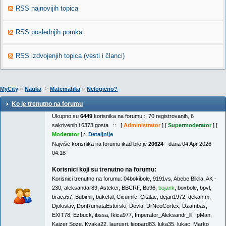
RSS najnovijih topica
RSS poslednjih poruka
RSS izdvojenjih topica (vesti i članci)
»
->
»
MyCity
Nauka
Matematika
Nelogicno?
Ko je trenutno na forumu
Ukupno su
6449
korisnika na forumu :: 70 registrovanih, 6
sakrivenih i 6373 gosta :: [
Administrator
] [
Supermoderator
] [
Moderator
] ::
Detaljnije
Najviše korisnika na forumu ikad bilo je
20624
- dana 04 Apr 2026
04:18
Korisnici koji su trenutno na forumu:
Korisnici trenutno na forumu:
04bokibole
,
9191vs
,
Abebe Bikila
,
AK -
230
,
aleksandar89
,
Asteker
,
BBCRF
,
Bo96
,
bojank
,
boxbole
,
bpvl
,
braca57
,
Bubimir
,
bukefal
,
Cicumile
,
Citalac
,
dejan1972
,
dekan.m
,
Djokislav
,
DonRumataEstorski
,
Dovla
,
DrNeoCortex
,
Dzambas
,
EXIT78
,
Ezbuck
,
ibssa
,
Ikica977
,
Imperator_Aleksandr_lll
,
IpMan
,
Kajzer Soze
,
Kvaka22
,
laurusri
,
leopard83
,
luka35
,
lukac
,
Marko