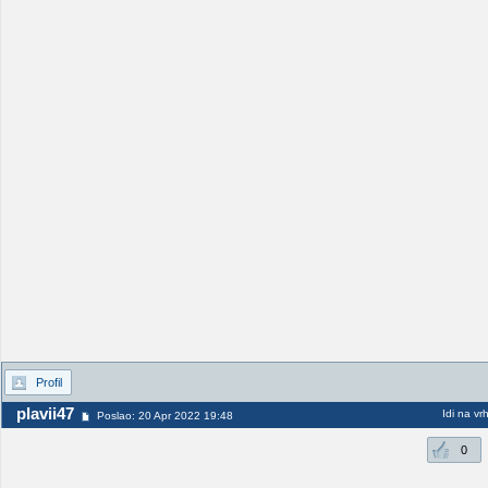
Profil
plavii47
Idi na vr
Poslao: 20 Apr 2022 19:48
0