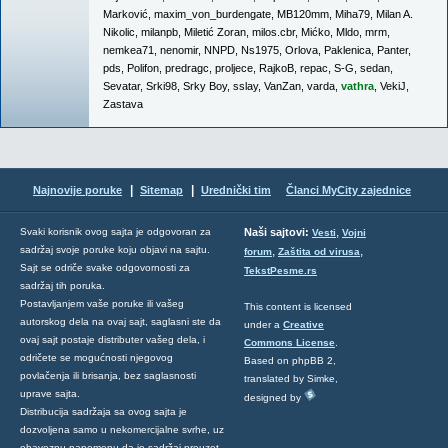
Marković
,
maxim_von_burdengate
,
MB120mm
,
Miha79
,
Milan A.
Nikolic
,
milanpb
,
Miletić Zoran
,
milos.cbr
,
Mićko
,
Mldo
,
mrm
,
nemkea71
,
nenomir
,
NNPD
,
Ns1975
,
Orlova
,
Paklenica
,
Panter
,
pds
,
Polifon
,
predragc
,
proljece
,
RajkoB
,
repac
,
S-G
,
sedan
,
Sevatar
,
Srki98
,
Srky Boy
,
sslay
,
VanZan
,
varda
,
vathra
,
VekiJ
,
Zastava
|
|
Najnovije poruke
Sitemap
Urednički tim
Članci MyCity zajednice
,
Svaki korisnik ovog sajta je odgovoran za
Naši sajtovi:
Vesti
Vojni
sadržaj svoje poruke koju objavi na sajtu.
,
,
forum
Zaštita od virusa
Sajt se odriče svake odgovornosti za
TekstPesme.rs
sadržaj tih poruka.
Postavljanjem vaše poruke ili vašeg
This content is licensed
autorskog dela na ovaj sajt, saglasni ste da
under a
Creative
ovaj sajt postaje distributer vašeg dela, i
Commons License
.
odričete se mogućnosti njegovog
Based on phpBB 2,
povlačenja ili brisanja, bez saglasnosti
translated by Simke,
uprave sajta.
designed by
Distribucija sadržaja sa ovog sajta je
dozvoljena samo u nekomercijalne svrhe, uz
obaveznu napomenu da je sadržaj preuzet