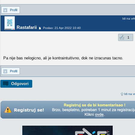
Profil
Idi na vr
Rastafarii
Poslao: 21 Apr 2022 10:40
1
Pa nije bas nelogicno, ali je kontraintuitivno, dok ne izracunas tacno.
Profil
Odgovori
Idi na v