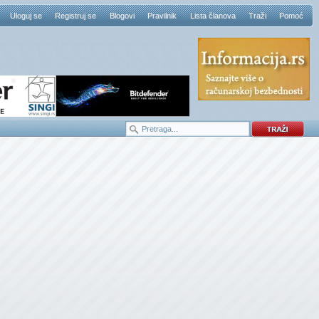
Uloguj se
Registruj se
Blogovi
Pravilnik
Lista članova
Traži
Pomoć