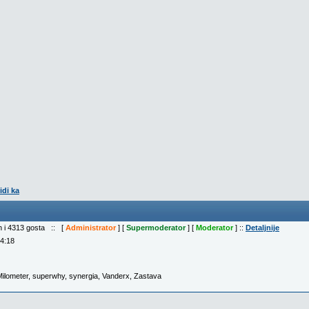
idi ka
ih i 4313 gosta :: [
Administrator
] [
Supermoderator
] [
Moderator
] ::
Detaljnije
04:18
Milometer
,
superwhy
,
synergia
,
Vanderx
,
Zastava