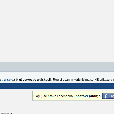
struj se
da bi učestvovao u diskusiji.
Registrovanim korisnicima se NE prikazuju 