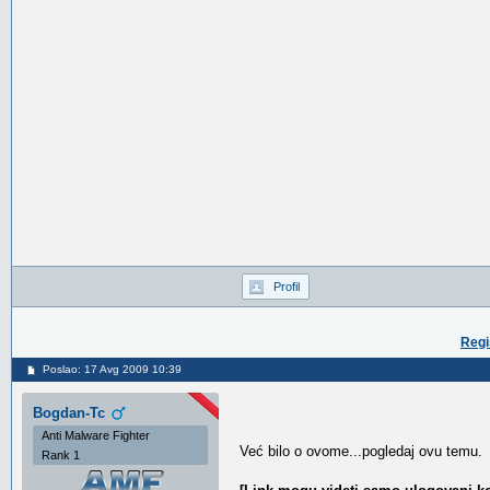
Profil
Regi
Poslao: 17 Avg 2009 10:39
Bogdan-Tc
Anti Malware Fighter
Već bilo o ovome...pogledaj ovu temu.
Rank 1