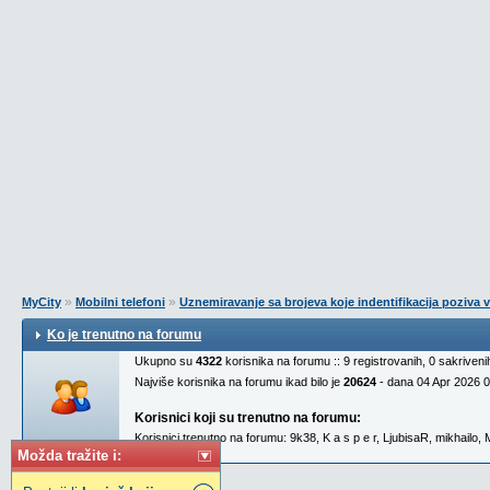
»
»
MyCity
Mobilni telefoni
Uznemiravanje sa brojeva koje indentifikacija poziva v
Ko je trenutno na forumu
Ukupno su
4322
korisnika na forumu :: 9 registrovanih, 0 sakriven
Najviše korisnika na forumu ikad bilo je
20624
- dana 04 Apr 2026 
Korisnici koji su trenutno na forumu:
Korisnici trenutno na forumu:
9k38
,
K a s p e r
,
LjubisaR
,
mikhailo
,
Možda tražite i: