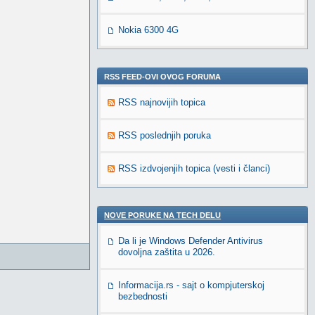
Nokia 6300 4G
RSS FEED-OVI OVOG FORUMA
RSS najnovijih topica
RSS poslednjih poruka
RSS izdvojenjih topica (vesti i članci)
NOVE PORUKE NA TECH DELU
Da li je Windows Defender Antivirus
dovoljna zaštita u 2026.
Informacija.rs - sajt o kompjuterskoj
bezbednosti