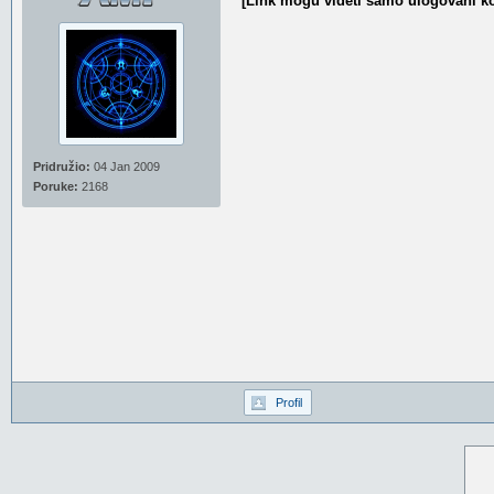
[Link mogu videti samo ulogovani ko
Pridružio:
04 Jan 2009
Poruke:
2168
Profil