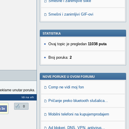
Smešne i zanimljive slike
Smešni i zanimljivi GIF-ovi
STATISTIKA
Ovaj topic je pregledan
11038 puta
Broj poruka:
2
NOVE PORUKE U OVOM FORUMU
Comp ne vidi moj fon
reklame unutar poruka.
Idi na vrh
Pričanje preko bluetooth slušalica...
0
Mobilni telefoni na kupujemprodajem
Ad blokeri, DNS, VPN, antivirus...