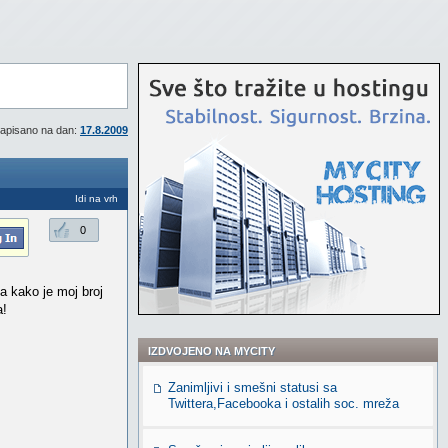
apisano na dan:
17.8.2009
Idi na vrh
0
a kako je moj broj
a!
IZDVOJENO NA MYCITY
Zanimljivi i smešni statusi sa
Twittera,Facebooka i ostalih soc. mreža