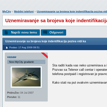
»
»
MyCity
Mobilni telefoni
Uznemiravanje sa brojeva koje indentifikacija poziva vid
Uznemiravanje sa brojeva koje indentifikacij
Napiši novu temu
Odgovori
Uznemiravanje sa brojeva koje indentifikacija poziva vidi ka
Poslao: 17 Avg 2009 09:51
vasaw
Novi MyCity građanin
Sta raditi kada vas neko uznemirava a ind
Pozvao sa Telenor call centar i operate
telefona postpaid i registrovan je pr
Kako stati na put ovakvim uznemiravanj
Pridružio:
04 Jul 2007
Poruke:
11