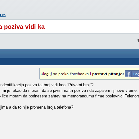
i ka
a poziva vidi ka
N
entifikacija poziva taj broj vidi kao "Privatni broj"?
r mi je rekao da moram da se javim na tri poziva i da zapisem njihovo vreme, 
avno lice moram da podnesem zahtev na memorandumu firme poslovnici Telenor
ima a da to nije promena broja telefona?