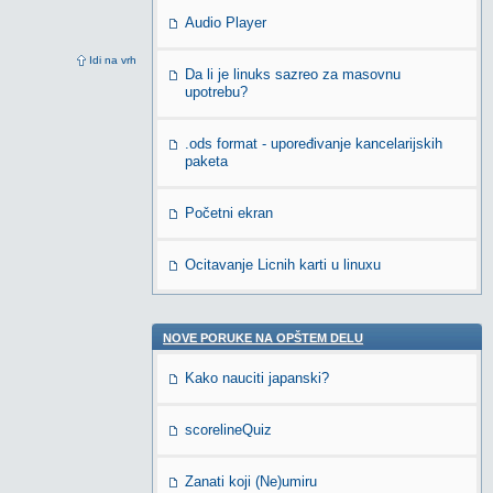
Audio Player
Idi na vrh
Da li je linuks sazreo za masovnu
upotrebu?
.ods format - upoređivanje kancelarijskih
paketa
Početni ekran
Ocitavanje Licnih karti u linuxu
NOVE PORUKE NA OPŠTEM DELU
Kako nauciti japanski?
scorelineQuiz
Zanati koji (Ne)umiru