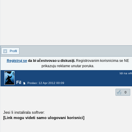
Profil
Registruj se
da bi učestvovao u diskusiji.
Registrovanim korisnicima se NE
prikazuju reklame unutar poruka.
Idi na vr
Fil
Poslao: 12 Apr 2012 00:09
0
Jesi li instalirala softver:
[Link mogu videti samo ulogovani korisnici]