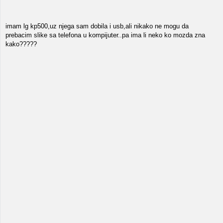
imam lg kp500,uz njega sam dobila i usb,ali nikako ne mogu da
prebacim slike sa telefona u kompijuter..pa ima li neko ko mozda zna
kako?????