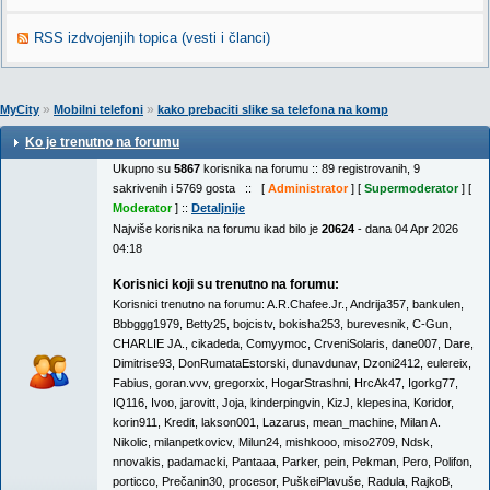
RSS izdvojenjih topica (vesti i članci)
»
»
MyCity
Mobilni telefoni
kako prebaciti slike sa telefona na komp
Ko je trenutno na forumu
Ukupno su
5867
korisnika na forumu :: 89 registrovanih, 9
sakrivenih i 5769 gosta :: [
Administrator
] [
Supermoderator
] [
Moderator
] ::
Detaljnije
Najviše korisnika na forumu ikad bilo je
20624
- dana 04 Apr 2026
04:18
Korisnici koji su trenutno na forumu:
Korisnici trenutno na forumu:
A.R.Chafee.Jr.
,
Andrija357
,
bankulen
,
Bbbggg1979
,
Betty25
,
bojcistv
,
bokisha253
,
burevesnik
,
C-Gun
,
CHARLIE JA.
,
cikadeda
,
Comyymoc
,
CrveniSolaris
,
dane007
,
Dare
,
Dimitrise93
,
DonRumataEstorski
,
dunavdunav
,
Dzoni2412
,
eulereix
,
Fabius
,
goran.vvv
,
gregorxix
,
HogarStrashni
,
HrcAk47
,
Igorkg77
,
IQ116
,
Ivoo
,
jarovitt
,
Joja
,
kinderpingvin
,
KizJ
,
klepesina
,
Koridor
,
korin911
,
Kredit
,
lakson001
,
Lazarus
,
mean_machine
,
Milan A.
Nikolic
,
milanpetkovicv
,
Milun24
,
mishkooo
,
miso2709
,
Ndsk
,
nnovakis
,
padamacki
,
Pantaaa
,
Parker
,
pein
,
Pekman
,
Pero
,
Polifon
,
porticco
,
Prečanin30
,
procesor
,
PuškeiPlavuše
,
Radula
,
RajkoB
,