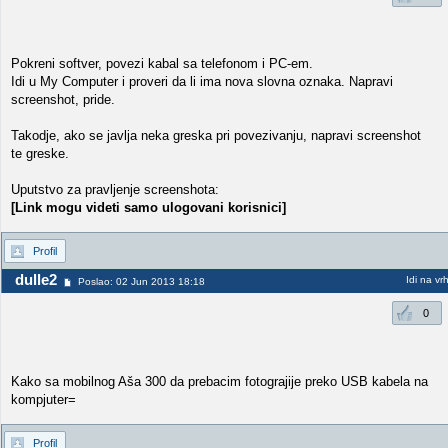
Pokreni softver, povezi kabal sa telefonom i PC-em.
Idi u My Computer i proveri da li ima nova slovna oznaka. Napravi
screenshot, pride.
Takodje, ako se javlja neka greska pri povezivanju, napravi screenshot
te greske.
Uputstvo za pravljenje screenshota:
[Link mogu videti samo ulogovani korisnici]
Profil
dulle2
Idi na vr
Poslao: 02 Jun 2013 18:18
0
Kako sa mobilnog Aša 300 da prebacim fotograjije preko USB kabela na
kompjuter=
Profil