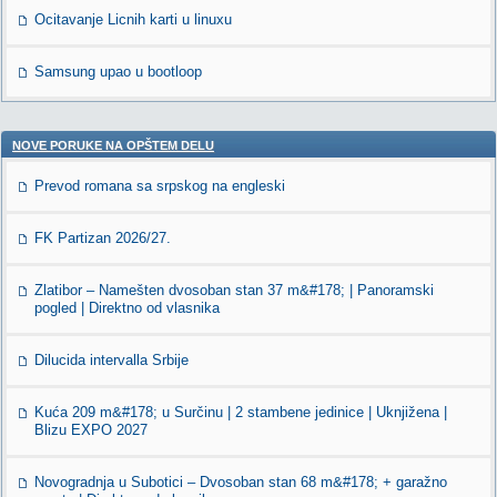
Ocitavanje Licnih karti u linuxu
Samsung upao u bootloop
NOVE PORUKE NA OPŠTEM DELU
Prevod romana sa srpskog na engleski
FK Partizan 2026/27.
Zlatibor – Namešten dvosoban stan 37 m&#178; | Panoramski
pogled | Direktno od vlasnika
Dilucida intervalla Srbije
Kuća 209 m&#178; u Surčinu | 2 stambene jedinice | Uknjižena |
Blizu EXPO 2027
Novogradnja u Subotici – Dvosoban stan 68 m&#178; + garažno