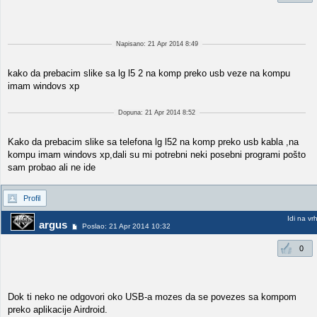
Napisano: 21 Apr 2014 8:49
kako da prebacim slike sa lg l5 2 na komp preko usb veze na kompu
imam windovs xp
Dopuna: 21 Apr 2014 8:52
Kako da prebacim slike sa telefona lg l52 na komp preko usb kabla ,na
kompu imam windovs xp,dali su mi potrebni neki posebni programi pošto
sam probao ali ne ide
Profil
Idi na vr
argus
Poslao: 21 Apr 2014 10:32
0
Dok ti neko ne odgovori oko USB-a mozes da se povezes sa kompom
preko aplikacije Airdroid.