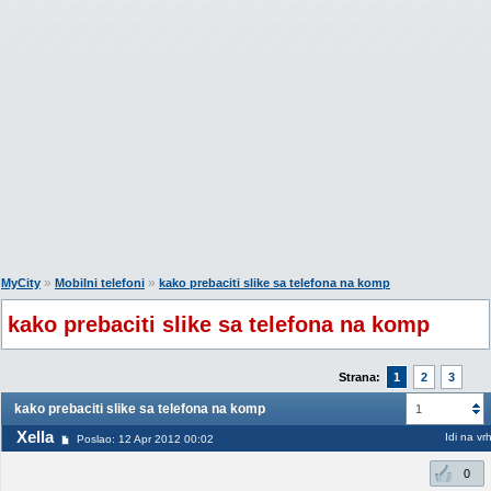
»
»
MyCity
Mobilni telefoni
kako prebaciti slike sa telefona na komp
kako prebaciti slike sa telefona na komp
Strana:
1
2
3
kako prebaciti slike sa telefona na komp
1
Xella
Idi na vr
Poslao: 12 Apr 2012 00:02
0