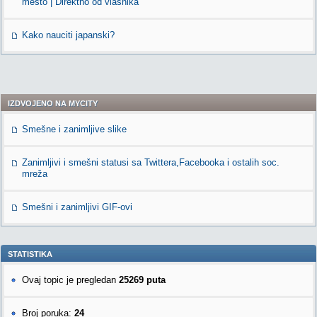
mesto | Direktno od vlasnika
Kako nauciti japanski?
IZDVOJENO NA MYCITY
Smešne i zanimljive slike
Zanimljivi i smešni statusi sa Twittera,Facebooka i ostalih soc.
mreža
Smešni i zanimljivi GIF-ovi
STATISTIKA
Ovaj topic je pregledan
25269 puta
Broj poruka:
24