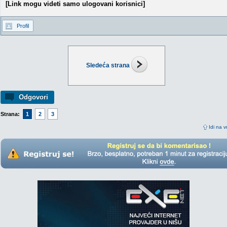
[Link mogu videti samo ulogovani korisnici]
Profil
Sledeća strana
Odgovori
Strana:
1
2
3
Idi na v