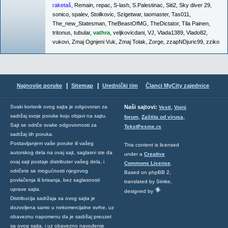
raketaš
,
Remain
,
repac
,
S-lash
,
S.Palestinac
,
Siti2
,
Sky diver 29
,
sonico
,
spalev
,
Stoilkovic
,
Szigetwar
,
taomaster
,
Tas011
,
The_new_Statesman
,
TheBeastOfMG
,
TheDictator
,
Tila Painen
,
tritonus
,
tubular
,
vathra
,
veljkovicdani
,
VJ
,
Vlada1389
,
Vlado82
,
vukovi
,
Zmaj Ognjeni Vuk
,
Zmaj Tolak
,
Zorge
,
zzapNDjuric99
,
zziko
|
|
Najnovije poruke
Sitemap
Urednički tim
Članci MyCity zajednice
,
Svaki korisnik ovog sajta je odgovoran za
Naši sajtovi:
Vesti
Vojni
sadržaj svoje poruke koju objavi na sajtu.
,
,
forum
Zaštita od virusa
Sajt se odriče svake odgovornosti za
TekstPesme.rs
sadržaj tih poruka.
Postavljanjem vaše poruke ili vašeg
This content is licensed
autorskog dela na ovaj sajt, saglasni ste da
under a
Creative
ovaj sajt postaje distributer vašeg dela, i
Commons License
.
odričete se mogućnosti njegovog
Based on phpBB 2,
povlačenja ili brisanja, bez saglasnosti
translated by Simke,
uprave sajta.
designed by
Distribucija sadržaja sa ovog sajta je
dozvoljena samo u nekomercijalne svrhe, uz
obaveznu napomenu da je sadržaj preuzet
sa ovog sajta, i uz obavezno navođenje