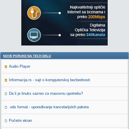
NOVE PORUKE NA TECH DELU
Audio Player
Informacija.rs - sajt o kompjuterskoj bezbednosti
Da li je linuks sazreo za masovnu upotrebu?
.ods format - upoređivanje kancelarijskih paketa
Početni ekran