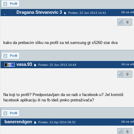
Profil
Dragana Stevanovic 3
Idi na vr
Poslao: 22 Jun 2013 14:41
0
kako da prebacim sliku na profil sa tel.samsung gt s5260 star dva
Profil
vasa.93
Idi na vr
Poslao: 22 Jun 2013 14:44
0
Na koji to profil? Predpostavljam da se radi o facebook-u? Jel koristiš
facebook aplikaciju ili na fb ideš preko pretraživača?
Profil
banerendgen
Idi na vr
Poslao: 21 Apr 2014 08:52
0