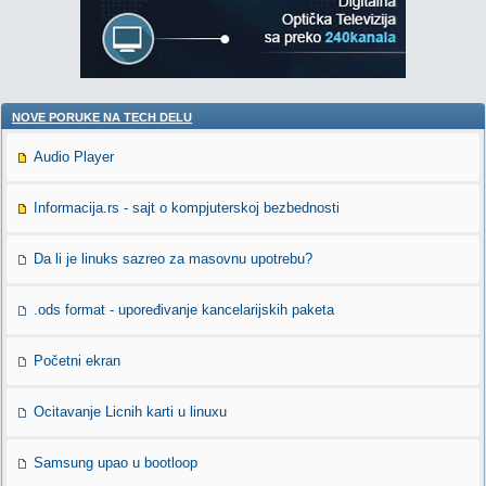
NOVE PORUKE NA TECH DELU
Audio Player
Informacija.rs - sajt o kompjuterskoj bezbednosti
Da li je linuks sazreo za masovnu upotrebu?
.ods format - upoređivanje kancelarijskih paketa
Početni ekran
Ocitavanje Licnih karti u linuxu
Samsung upao u bootloop