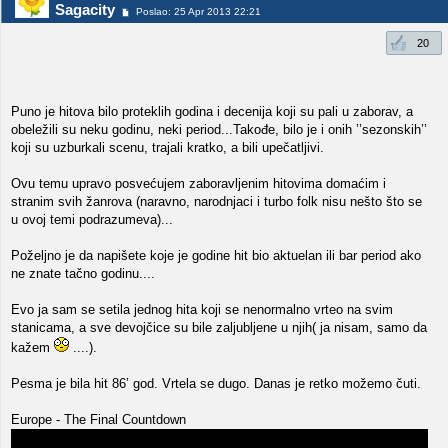
Sagacity
Poslao: 25 Apr 2013 22:21
20
Puno je hitova bilo proteklih godina i decenija koji su pali u zaborav, a
obeležili su neku godinu, neki period...Takođe, bilo je i onih ’’sezonskih’’
koji su uzburkali scenu, trajali kratko, a bili upečatljivi.
Ovu temu upravo posvećujem zaboravljenim hitovima domaćim i
stranim svih žanrova (naravno, narodnjaci i turbo folk nisu nešto što se
u ovoj temi podrazumeva)...
Poželjno je da napišete koje je godine hit bio aktuelan ili bar period ako
ne znate tačno godinu....
Evo ja sam se setila jednog hita koji se nenormalno vrteo na svim
stanicama, a sve devojčice su bile zaljubljene u njih( ja nisam, samo da
kažem
....).
Pesma je bila hit 86’ god. Vrtela se dugo. Danas je retko možemo čuti.
Europe - The Final Countdown