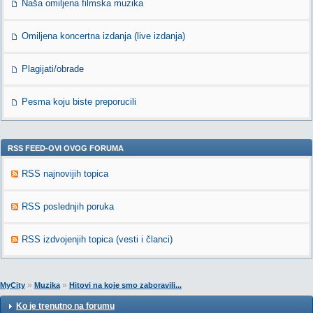
Naša omiljena filmska muzika
Omiljena koncertna izdanja (live izdanja)
Plagijati/obrade
Pesma koju biste preporucili
RSS FEED-OVI OVOG FORUMA
RSS najnovijih topica
RSS poslednjih poruka
RSS izdvojenjih topica (vesti i članci)
»
»
MyCity
Muzika
Hitovi na koje smo zaboravili...
Ko je trenutno na forumu