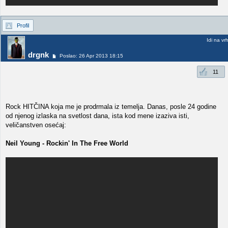
Profil
Idi na vr
drgnk
Poslao: 26 Apr 2013 18:15
11
Rock HITČINA koja me je prodrmala iz temelja. Danas, posle 24 godine
od njenog izlaska na svetlost dana, ista kod mene izaziva isti,
veličanstven osećaj:
Neil Young - Rockin' In The Free World