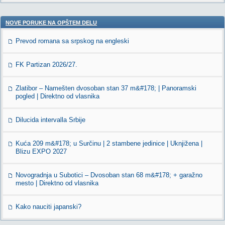
NOVE PORUKE NA OPŠTEM DELU
Prevod romana sa srpskog na engleski
FK Partizan 2026/27.
Zlatibor – Namešten dvosoban stan 37 m&#178; | Panoramski
pogled | Direktno od vlasnika
Dilucida intervalla Srbije
Kuća 209 m&#178; u Surčinu | 2 stambene jedinice | Uknjižena |
Blizu EXPO 2027
Novogradnja u Subotici – Dvosoban stan 68 m&#178; + garažno
mesto | Direktno od vlasnika
Kako nauciti japanski?