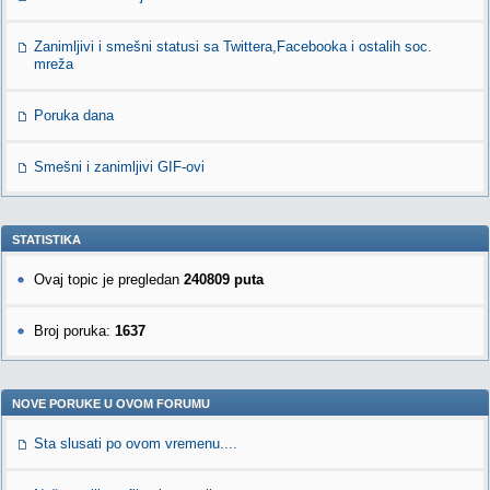
Zanimljivi i smešni statusi sa Twittera,Facebooka i ostalih soc.
mreža
Poruka dana
Smešni i zanimljivi GIF-ovi
STATISTIKA
Ovaj topic je pregledan
240809 puta
Broj poruka:
1637
NOVE PORUKE U OVOM FORUMU
Sta slusati po ovom vremenu....