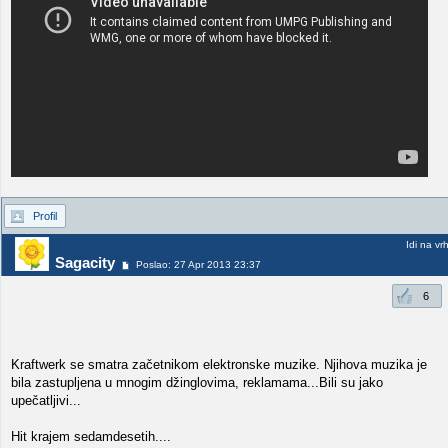
Profil
Idi na vr
Sagacity
Poslao: 27 Apr 2013 23:37
6
Kraftwerk se smatra začetnikom elektronske muzike. Njihova muzika je
bila zastupljena u mnogim džinglovima, reklamama...Bili su jako
upečatljivi...
Hit krajem sedamdesetih....