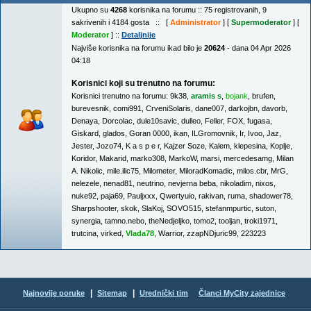
Ukupno su
4268
korisnika na forumu :: 75 registrovanih, 9
sakrivenih i 4184 gosta :: [
Administrator
] [
Supermoderator
] [
Moderator
] ::
Detaljnije
Najviše korisnika na forumu ikad bilo je
20624
- dana 04 Apr 2026
04:18
Korisnici koji su trenutno na forumu:
Korisnici trenutno na forumu:
9k38
,
aramis s
,
bojank
,
brufen
,
burevesnik
,
comi991
,
CrveniSolaris
,
dane007
,
darkojbn
,
davorb
,
Denaya
,
Dorcolac
,
dule10savic
,
dulleo
,
Feller
,
FOX
,
fugasa
,
Giskard
,
glados
,
Goran 0000
,
ikan
,
ILGromovnik
,
Ir
,
Ivoo
,
Jaz
,
Jester
,
Jozo74
,
K a s p e r
,
Kajzer Soze
,
Kalem
,
klepesina
,
Koplje
,
Koridor
,
Makarid
,
marko308
,
MarkoW
,
marsi
,
mercedesamg
,
Milan
A. Nikolic
,
mile.ilic75
,
Milometer
,
MiloradKomadic
,
milos.cbr
,
MrG
,
nelezele
,
nenad81
,
neutrino
,
nevjerna beba
,
nikoladim
,
nixos
,
nuke92
,
paja69
,
Pauljxxx
,
Qwertyuio
,
rakivan
,
ruma
,
shadower78
,
Sharpshooter
,
skok
,
SlaKoj
,
SOVO515
,
stefanmpurtic
,
suton
,
synergia
,
tamno.nebo
,
theNedjeljko
,
tomo2
,
tooljan
,
troki1971
,
trutcina
,
virked
,
Vlada78
,
Warrior
,
zzapNDjuric99
,
223223
|
|
Najnovije poruke
Sitemap
Urednički tim
Članci MyCity zajednice