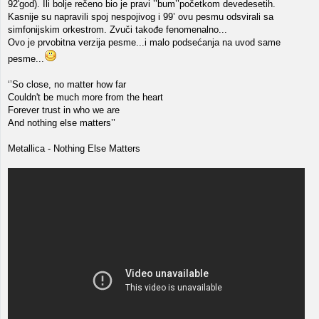
92'god). Ili bolje rečeno bio je pravi ’’bum’’početkom devedesetih.
Kasnije su napravili spoj nespojivog i 99’ ovu pesmu odsvirali sa
simfonijskim orkestrom. Zvuči takođe fenomenalno...
Ovo je prvobitna verzija pesme...i malo podsećanja na uvod same
pesme...
‘’So close, no matter how far
Couldn't be much more from the heart
Forever trust in who we are
And nothing else matters’’
Metallica - Nothing Else Matters