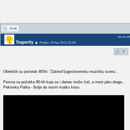
Profil
Idi na vr
Sagacity
Poslao: 25 Apr 2013 22:59
7
Obeležili su početak 80'tih. ''Zatresli''jugoslovensku muzičku scenu...
Pesma sa početka 80-tih koja se i danas može čuti, a meni jako draga...
Pekinska Patka - Bolje da nosim kratku kosu