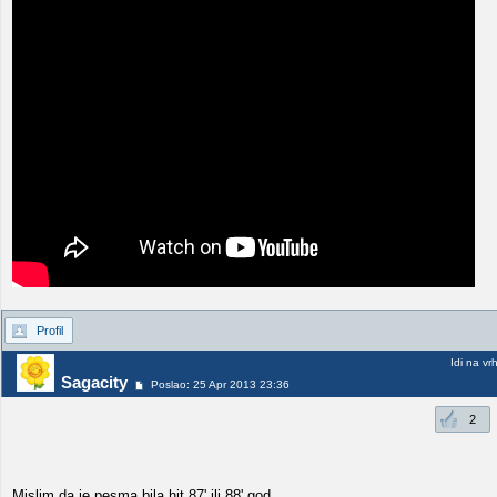
Profil
Idi na vr
Sagacity
Poslao: 25 Apr 2013 23:36
2
Mislim da je pesma bila hit 87' ili 88' god.