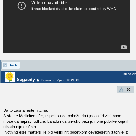
Profil
Idi na vr
Sagacity
Poslao: 26 Apr 2013 21:49
10
Da to zaista jeste hitčina...
A što se Mettalice tiče, uspeli su da pokažu da i jedan ’’divlji’’ band
može da napravi odličnu baladu i da privuku pažnju i one publike koja ih
nikada nije slušala...
''Nothing else matters'' je bio veliki hit početkom devedesetih (tačnije iz