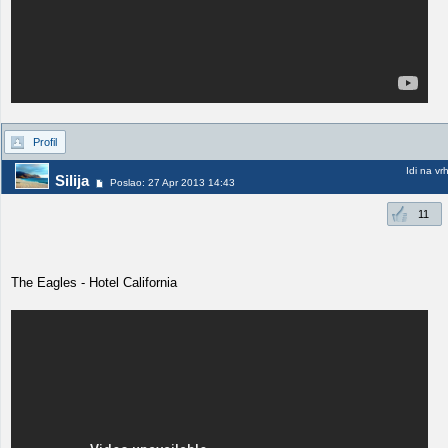
Profil
Idi na vr
Silija
Poslao: 27 Apr 2013 14:43
11
The Eagles - Hotel California