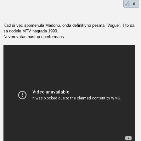
6
Kad si već spomenula Madonu, onda definitivno pesma "Vogue". I to sa
sa dodele MTV nagrada 1990.
Neverovatan nastup i performans.