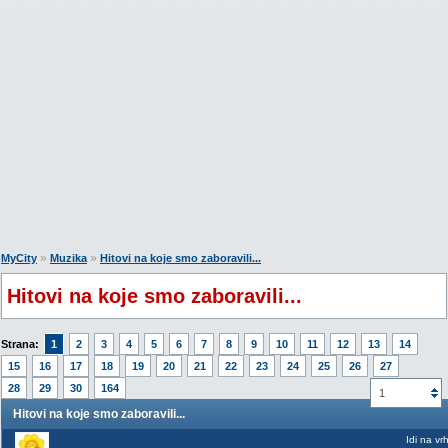
»
»
MyCity
Muzika
Hitovi na koje smo zaboravili...
Hitovi na koje smo zaboravili...
Strana:
1
2
3
4
5
6
7
8
9
10
11
12
13
14
15
16
17
18
19
20
21
22
23
24
25
26
27
28
29
30
164
1
Hitovi na koje smo zaboravili...
Idi na vr