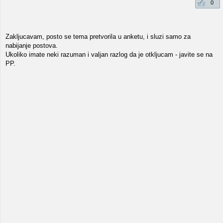
0
Zakljucavam, posto se tema pretvorila u anketu, i sluzi samo za
nabijanje postova.
Ukoliko imate neki razuman i valjan razlog da je otkljucam - javite se na
PP.