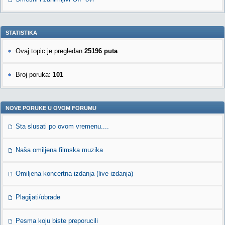
STATISTIKA
Ovaj topic je pregledan
25196 puta
Broj poruka:
101
NOVE PORUKE U OVOM FORUMU
Sta slusati po ovom vremenu....
Naša omiljena filmska muzika
Omiljena koncertna izdanja (live izdanja)
Plagijati/obrade
Pesma koju biste preporucili