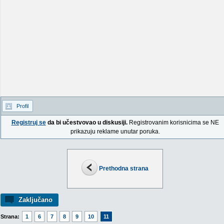
Profil
Registruj se
da bi učestvovao u diskusiji.
Registrovanim korisnicima se NE
prikazuju reklame unutar poruka.
Prethodna strana
Zaključano
Strana:
1
6
7
8
9
10
11