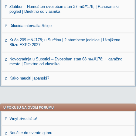
Zlatibor – Namešten dvosoban stan 37 m&#178; | Panoramski
pogled | Direktno od vlasnika
Dilucida intervalla Srbije
Kuća 209 m&#178; u Surčinu | 2 stambene jedinice | Uknjižena |
Blizu EXPO 2027
Novogradnja u Subotici – Dvosoban stan 68 m&#178; + garažno
mesto | Direktno od vlasnika
Kako nauciti japanski?
U FOKUSU NA OVOM FORUMU
Vinyl Svetilište!
Naučite da svirate gitaru