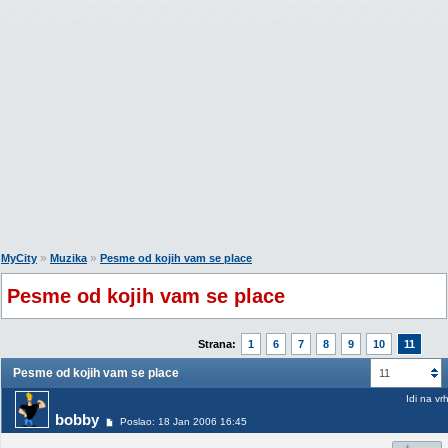
»
»
MyCity
Muzika
Pesme od kojih vam se place
Pesme od kojih vam se place
Strana:
1
6
7
8
9
10
11
Pesme od kojih vam se place
11
Idi na vr
bobby
Poslao: 18 Jan 2006 16:45