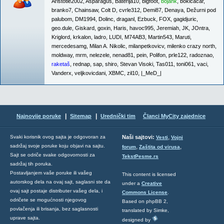
Aristotle2002
,
Asparagus
,
Baterija10
,
bigfoot
,
bojank
,
bokicacar
,
branko7
,
Chainsaw
,
Colt D
,
cvrle312
,
Demi87
,
Denaya
,
Dežurni pod
palubom
,
DM1994
,
Dolinc
,
draganl
,
Ezbuck
,
FOX
,
gagidjuric
,
geo.dule
,
Giskard
,
goxin
,
Haris
,
havoc995
,
Jeremiah
,
JK
,
JOntra
,
Kriglord
,
krkalon
,
ladro
,
LUDI
,
M74AB3
,
Martin543
,
Maruti
,
mercedesamg
,
Milan A. Nikolic
,
milanpetkovicv
,
milenko crazy north
,
moldway
,
mrm
,
nelezele
,
nenad81
,
pein
,
Polifon
,
prle122
,
radoznao
,
raketaš
,
rednap
,
sap
,
shiro
,
Stevan Visoki
,
Tas011
,
toni061
,
vaci
,
Vanderx
,
veljkovicdani
,
XBMC
,
zil10
,
|_MeD_|
|
|
Najnovije poruke
Sitemap
Urednički tim
Članci MyCity zajednice
,
Svaki korisnik ovog sajta je odgovoran za
Naši sajtovi:
Vesti
Vojni
sadržaj svoje poruke koju objavi na sajtu.
,
,
forum
Zaštita od virusa
Sajt se odriče svake odgovornosti za
TekstPesme.rs
sadržaj tih poruka.
Postavljanjem vaše poruke ili vašeg
This content is licensed
autorskog dela na ovaj sajt, saglasni ste da
under a
Creative
ovaj sajt postaje distributer vašeg dela, i
Commons License
.
odričete se mogućnosti njegovog
Based on phpBB 2,
povlačenja ili brisanja, bez saglasnosti
translated by Simke,
uprave sajta.
designed by