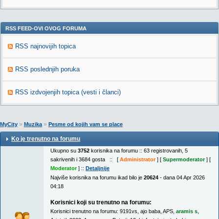
RSS FEED-OVI OVOG FORUMA
RSS najnovijih topica
RSS poslednjih poruka
RSS izdvojenjih topica (vesti i članci)
»
»
MyCity
Muzika
Pesme od kojih vam se place
Ko je trenutno na forumu
Ukupno su
3752
korisnika na forumu :: 63 registrovanih, 5
sakrivenih i 3684 gosta :: [
Administrator
] [
Supermoderator
] [
Moderator
] ::
Detaljnije
Najviše korisnika na forumu ikad bilo je
20624
- dana 04 Apr 2026
04:18
Korisnici koji su trenutno na forumu:
Korisnici trenutno na forumu:
9191vs
,
ajo baba
,
APS
,
aramis s
,