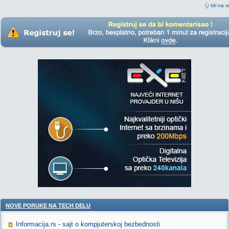
Idi na v
NOVE PORUKE NA TECH DELU
Informacija.rs - sajt o kompjuterskoj bezbednosti