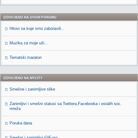
IZDVOJENO NA OVOM FORUMU
Hitovi na koje smo zaboravili...
Muzika za moje uši...
Tematski maraton
IZDVOJENO NA MYCITY
Smešne i zanimljive slike
Zanimljivi i smešni statusi sa Twittera,Facebooka i ostalih soc.
mreža
Poruka dana
Smešni i zanimljivi GIF-ovi