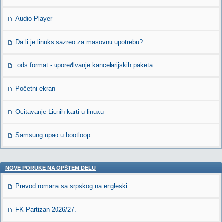
Audio Player
Da li je linuks sazreo za masovnu upotrebu?
.ods format - upoređivanje kancelarijskih paketa
Početni ekran
Ocitavanje Licnih karti u linuxu
Samsung upao u bootloop
NOVE PORUKE NA OPŠTEM DELU
Prevod romana sa srpskog na engleski
FK Partizan 2026/27.