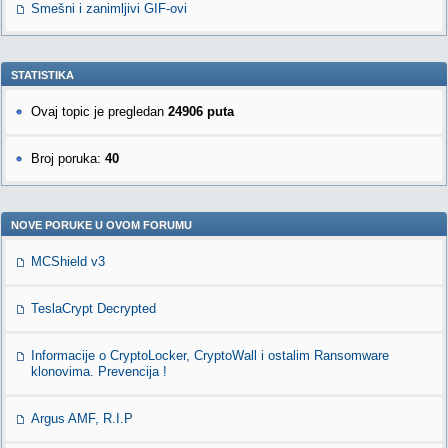
Smešni i zanimljivi GIF-ovi
STATISTIKA
Ovaj topic je pregledan
24906 puta
Broj poruka:
40
NOVE PORUKE U OVOM FORUMU
MCShield v3
TeslaCrypt Decrypted
Informacije o CryptoLocker, CryptoWall i ostalim Ransomware
klonovima. Prevencija !
Argus AMF, R.I.P