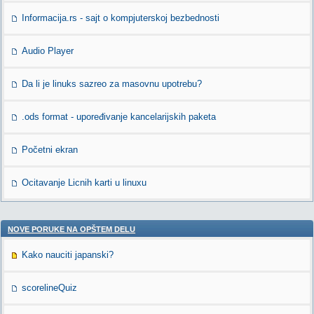
Informacija.rs - sajt o kompjuterskoj bezbednosti
Audio Player
Da li je linuks sazreo za masovnu upotrebu?
.ods format - upoređivanje kancelarijskih paketa
Početni ekran
Ocitavanje Licnih karti u linuxu
NOVE PORUKE NA OPŠTEM DELU
Kako nauciti japanski?
scorelineQuiz