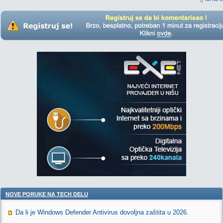
NOVE PORUKE NA TECH DELU
Da li je Windows Defender Antivirus dovoljna zaštita u 2026.