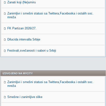
Zanati koji (Ne)umiru
Zanimljivi i smešni statusi sa Twittera,Facebooka i ostalih soc.
mreža
FK Partizan 2026/27.
Dilucida intervalla Srbije
Festivali,svečanosti i sabori u Srbiji
IZDVOJENO NA MYCITY
Zanimljivi i smešni statusi sa Twittera,Facebooka i ostalih soc.
mreža
Smešne i zanimljive slike