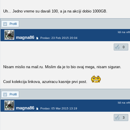
Uh... Jedno vreme su davali 100, a ja na akciji dobio 1000GB.
Profil
Idi na vr
magna86
Poslao: 23 Feb 2015 20:04
0
Nisam mislio na mail.ru. Mislim da je to bio ovaj mega, nisam siguran.
Cool kolekcija linkova, azuriracu kasnije prvi post.
Profil
Idi na vr
magna86
Poslao: 05 Mar 2015 13:19
3