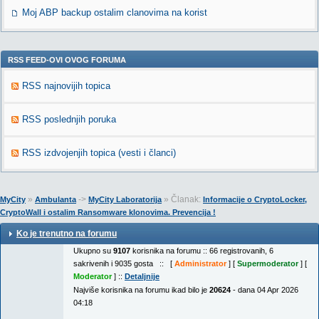
Moj ABP backup ostalim clanovima na korist
RSS FEED-OVI OVOG FORUMA
RSS najnovijih topica
RSS poslednjih poruka
RSS izdvojenjih topica (vesti i članci)
»
->
» Članak:
MyCity
Ambulanta
MyCity Laboratorija
Informacije o CryptoLocker,
CryptoWall i ostalim Ransomware klonovima. Prevencija !
Ko je trenutno na forumu
Ukupno su
9107
korisnika na forumu :: 66 registrovanih, 6
sakrivenih i 9035 gosta :: [
Administrator
] [
Supermoderator
] [
Moderator
] ::
Detaljnije
Najviše korisnika na forumu ikad bilo je
20624
- dana 04 Apr 2026
04:18