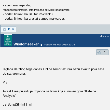
- azurirana legenda;
ransomware timeline, lista trenutno aktivnih ransomware
- dodati linkovi ka BC forum-clanku;
- dodati linkovi ka analizi samog malware-a;
Profil
Idi na vr
Wisdomseeker
Poslao: 08 Mar 2015 20:38
0
Izgleda da zbog toga danas Online Armor ažurira bazu svakih pola sata
do sat vremena.
P.S.
Avast Free prijavljuje trojanca na linku koji si naveo gore "Kafeine
Analysis"
JS:ScriptSH-Inf [Trj]