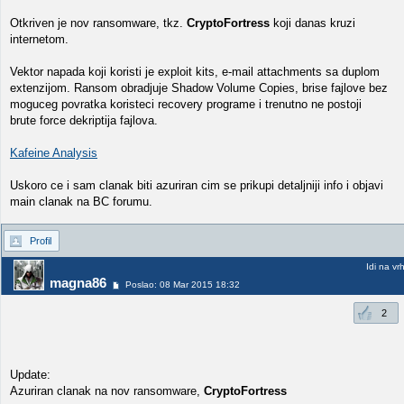
Otkriven je nov ransomware, tkz.
CryptoFortress
koji danas kruzi
internetom.
Vektor napada koji koristi je exploit kits, e-mail attachments sa duplom
extenzijom. Ransom obradjuje Shadow Volume Copies, brise fajlove bez
moguceg povratka koristeci recovery programe i trenutno ne postoji
brute force dekriptija fajlova.
Kafeine Analysis
Uskoro ce i sam clanak biti azuriran cim se prikupi detaljniji info i objavi
main clanak na BC forumu.
Profil
Idi na vr
magna86
Poslao: 08 Mar 2015 18:32
2
Update:
Azuriran clanak na nov ransomware,
CryptoFortress