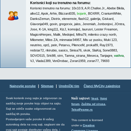
Korisnici koji su trenutno na forumu:
Korisnici trenutno na forumu:
10x10.9
,
A.R.Chafee.Jr.
,
Abebe Bikila
,
alke12
,
Apok
,
Arhiv
,
Blizzard035
,
bojank
,
BOXRR
,
CraniumWhite
,
DankoZemun
,
Dixtrix
,
elenemste
,
flash12
,
galerija
,
Giskard
,
Glavonja049
,
goxin
,
gregorxix
,
jalos
,
Jeremiah
,
Jonbonjovi
,
JOntra
,
Jose
,
K-1A
,
king111
,
KizJ
,
komsija1
,
laurusri
,
Lester Freamon
,
MagicniHerpes
,
Malik
,
Medojed
,
Miha79
,
milenko crazy north
,
Milometer
,
Milos ZA
,
minmatar34957
,
Mis uz pusku
,
Muki 123
,
neutrino
,
opt1
,
pein
,
Petarvu
,
PilenceM
,
proka89
,
Ray1973
,
redstar72
,
rikirubio
,
sasics
,
Sinisa76
,
skok
,
SlaKoj
,
Sone0883
,
SOVO515
,
Srki98
,
strn
,
Tamna_strana_Meseca
,
Tanjagre
,
vathra
,
VJ
,
Vlada1389
,
VonDrobac
,
Zoran1959
,
zoran77
,
79693
|
|
Najnovije poruke
Sitemap
Urednički tim
Članci MyCity zajednice
,
Svaki korisnik ovog sajta je odgovoran za
Naši sajtovi:
Vesti
Vojni
sadržaj svoje poruke koju objavi na sajtu.
,
,
forum
Zaštita od virusa
Sajt se odriče svake odgovornosti za
TekstPesme.rs
sadržaj tih poruka.
Postavljanjem vaše poruke ili vašeg
This content is licensed
autorskog dela na ovaj sajt, saglasni ste da
under a
Creative
ovaj sajt postaje distributer vašeg dela, i
Commons License
.