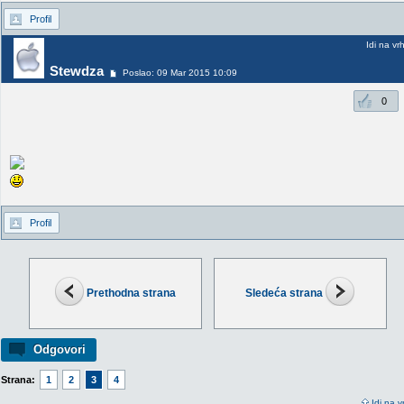
Profil
Idi na vr
Stewdza
Poslao: 09 Mar 2015 10:09
0
Profil
Prethodna strana
Sledeća strana
Odgovori
Strana:
1
2
3
4
Idi na v