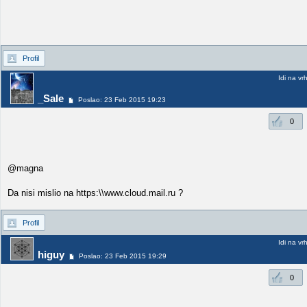
Profil
Idi na vr
_Sale
Poslao: 23 Feb 2015 19:23
0
@magna
Da nisi mislio na https:\\www.cloud.mail.ru ?
Profil
Idi na vr
higuy
Poslao: 23 Feb 2015 19:29
0