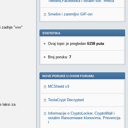
Twittera,Facebooka i ostalih soc. mreža
Smešni i zanimljivi GIF-ovi
i zadnje "vvv"
STATISTIKA
Ovaj topic je pregledan
6158 puta
Broj poruka:
7
NOVE PORUKE U OVOM FORUMU
MCShield v3
TeslaCrypt Decrypted
e laksi za
Informacije o CryptoLocker, CryptoWall i
ostalim Ransomware klonovima. Prevencija
!