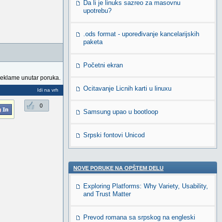
Da li je linuks sazreo za masovnu
upotrebu?
.ods format - upoređivanje kancelarijskih
paketa
Početni ekran
reklame unutar poruka.
Ocitavanje Licnih karti u linuxu
Idi na vrh
0
Samsung upao u bootloop
Srpski fontovi Unicod
NOVE PORUKE NA OPŠTEM DELU
Exploring Platforms: Why Variety, Usability,
and Trust Matter
Prevod romana sa srpskog na engleski