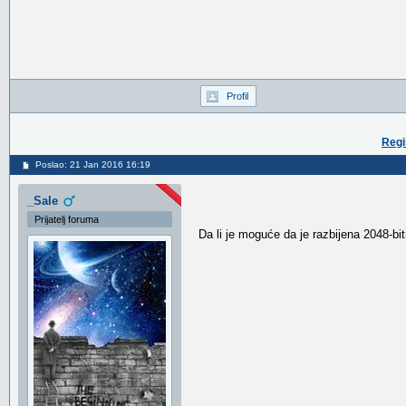
Profil
Regi
Poslao: 21 Jan 2016 16:19
_Sale
Prijatelj foruma
Da li je moguće da je razbijena 2048-bi