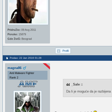
Pridružio:
09 Avg 2011
Poruke:
15879
Gde živiš:
Beograd
Profil
Poslao: 22 Jan 2016 01:28
magna86
Anti Malware Fighter
Rank 2
_Sale ::
Da li je moguće da je razbijena