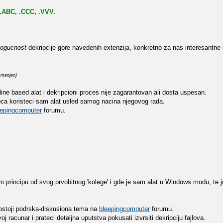
 .ABC, .CCC, .VVV.
ogucnost
dekripcije gore navedenih extenzija, konkretno za nas interesantne 
izmenjen}
ne based alat i dekripcioni proces nije zagarantovan ali dosta uspesan.
oca koristeci sam alat usled samog nacina njegovog rada.
eepingcomputer
forumu.
ijem principu od svog prvobitnog 'kolege' i gde je sam alat u Windows modu, te j
ostoji podrska-diskusiona tema na
bleepingcomputer
forumu.
 racunar i prateci detaljna uputstva pokusati izvrsiti dekripciju fajlova.