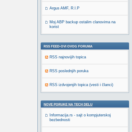
Argus AMF, R.I.P
Moj ABP backup ostalim clanovima na
korist
RSS FEED-OVI OVOG FORUMA
RSS najnovijih topica
RSS poslednjih poruka
RSS izdvojenjih topica (vesti i članci)
NOVE PORUKE NA TECH DELU
Informacija.rs - sajt o kompjuterskoj
bezbednosti