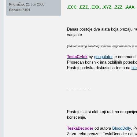
Pridružio:
21 Jun 2008
.ECC, .EZZ, .EXX, .XYZ, .ZZZ, .AAA,
Poruke:
6104
Danas postoje dva alata koja pruzaju
m
varijante.
{radi forumskog zastitnog softvera, originalni naziv je 
TeslaCr4ck
by
googulator
je command-li
Prosecan korisnik ima ozbiljnih potesk
Postoji podrska-diskusiona tema na
bl
--- --- --- --- ---
Postoji i laksi alat koji radi na drugac
koriscenje.
TeskaDecoder
od autora
BloodDolly
. P
Zrtva treba preuzeti TeslaDecoder na svoj