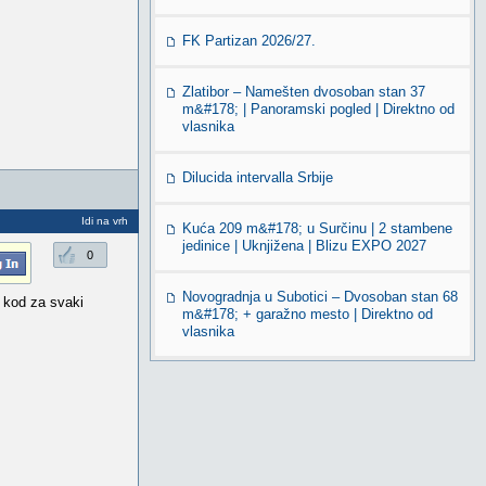
FK Partizan 2026/27.
Zlatibor – Namešten dvosoban stan 37
m&#178; | Panoramski pogled | Direktno od
vlasnika
Dilucida intervalla Srbije
Idi na vrh
Kuća 209 m&#178; u Surčinu | 2 stambene
jedinice | Uknjižena | Blizu EXPO 2027
0
Novogradnja u Subotici – Dvosoban stan 68
 kod za svaki
m&#178; + garažno mesto | Direktno od
vlasnika