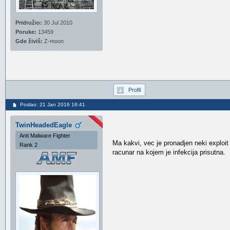
Pridružio:
30 Jul 2010
Poruke:
13459
Gde živiš:
Z-moon
Profil
Poslao: 21 Jan 2016 16:41
TwinHeadedEagle
Anti Malware Fighter
Ma kakvi, vec je pronadjen neki exploi
Rank 2
racunar na kojem je infekcija prisutna.