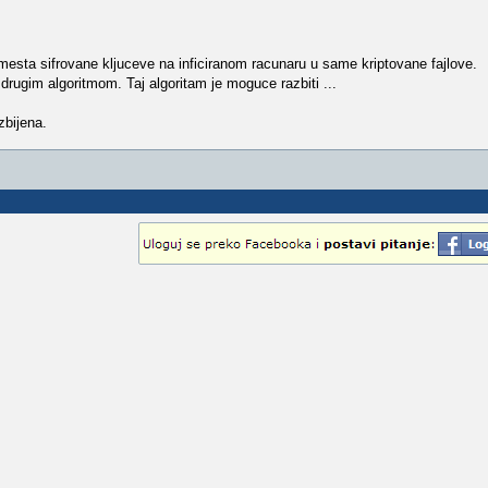
smesta sifrovane kljuceve na inficiranom racunaru u same kriptovane fajlove.
 drugim algoritmom. Taj algoritam je moguce razbiti ...
zbijena.