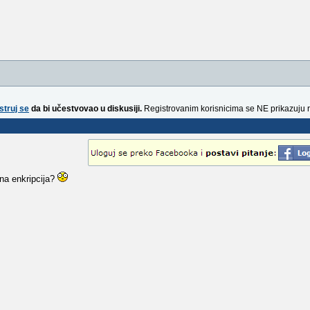
struj se
da bi učestvovao u diskusiji.
Registrovanim korisnicima se NE prikazuju 
tna enkripcija?