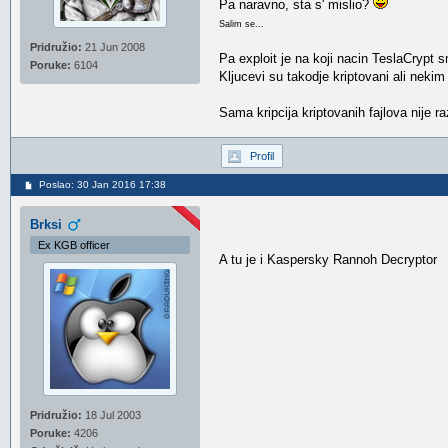
Pa naravno, sta s' mislio?
Salim se...
Pridružio:
21 Jun 2008
Pa exploit je na koji nacin TeslaCrypt 
Poruke:
6104
Kljucevi su takodje kriptovani ali nekim
Sama kripcija kriptovanih fajlova nije ra
Profil
Poslao: 30 Jan 2016 17:38
Brksi
Ex KGB officer
A tu je i Kaspersky Rannoh Decryptor
Pridružio:
18 Jul 2003
Poruke:
4206