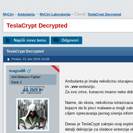
»
->
» Članak:
MyCity
Ambulanta
MyCity Laboratorija
TeslaCrypt Decrypted
TeslaCrypt Decrypted
Napiši novu temu
Odgovori
TeslaCrypt Decrypted
Poslao: 21 Jan 2016 14:26
magna86
Anti Malware Fighter
Ambulanta je imala nekolicinu slucajeva
Rank 2
im
.vvv
extenziju.
Za sve zrtve, konacno imamo neke dobr
Naime, do skora, nekolicina istrazivaca 
bojazni da bi pisci malware-a mogli zakr
ciljem sprecavanja javnog sirenja inform
Danas je TeslaCrypt zakrpio ovaj exploi
detalji dekripcije za sledece extenzije o