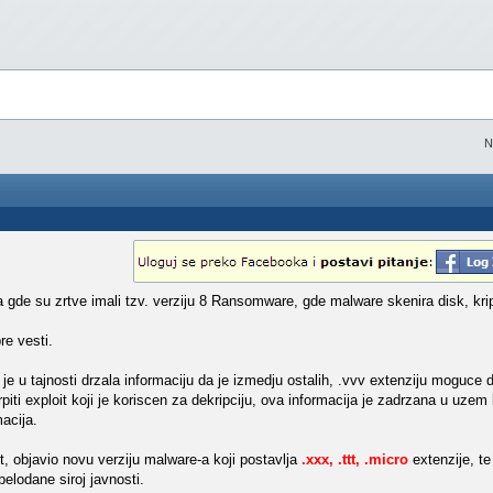
N
 gde su zrtve imali tzv. verziju 8 Ransomware, gde malware skenira disk, kript
e vesti.
je u tajnosti drzala informaciju da je izmedju ostalih, .vvv extenziju moguce d
piti exploit koji je koriscen za dekripciju, ova informacija je zadrzana u uzem
acija.
t, objavio novu verziju malware-a koji postavlja
.xxx, .ttt, .micro
extenzije, te
belodane siroj javnosti.