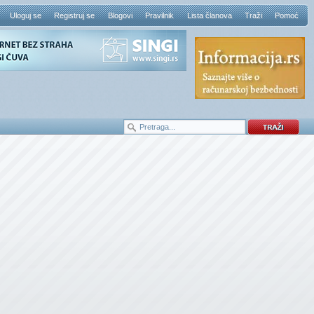
Uloguj se
Registruj se
Blogovi
Pravilnik
Lista članova
Traži
Pomoć