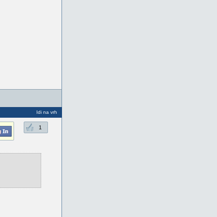
Idi na vrh
1