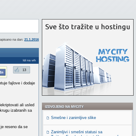
apisano na dan:
21.1.2016
Idi na vrh
13
uje fajlove i dodaje
ekriptovati ali usled
IZDVOJENO NA MYCITY
 krugu izabranih sa
Smešne i zanimljive slike
 je reseno da se
Zanimljivi i smešni statusi sa