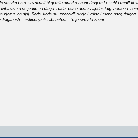
 sasvim brzo; saznavali bi gomilu stvari o onom drugom i o sebi i trudili bi 
 navikavali su se jedno na drugo. Sada, posle dosta zajedničkog vremena, nema
 njemu, on njoj. Sada, kada su ustanovili svoje i vrline i mane onog drugog,
zdraganosti – ushićenja ili zabrinutosti. To je sve što znam...