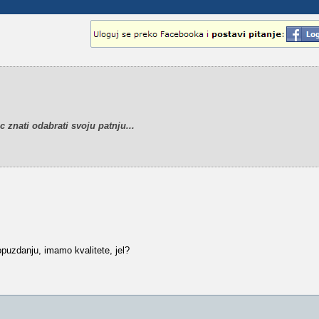
c znati odabrati svoju patnju...
puzdanju, imamo kvalitete, jel?