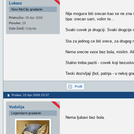
Lukasz
Novi MyCity građanin
Nije moguce biti srecan kao se ne zna s
Pridružio:
05 Apr 2006
tipa: srecan sam, volim te...
Poruke:
29
Gde živiš:
Gdynia
Svaki covek je drugciji. Svaki drugcije 
Sta za jednog ce biti srece, za drugog
Nema srecne veze bez bola, mislim. Al
Stalno treba paziti - covek koji bezusl
Teski dozivljaji (bol, patnja - u nekoj g
Profil
Poslao: 22 Apr 2006 23:37
Vodolija
Legendarni građanin
Nema ljubavi bez bola.