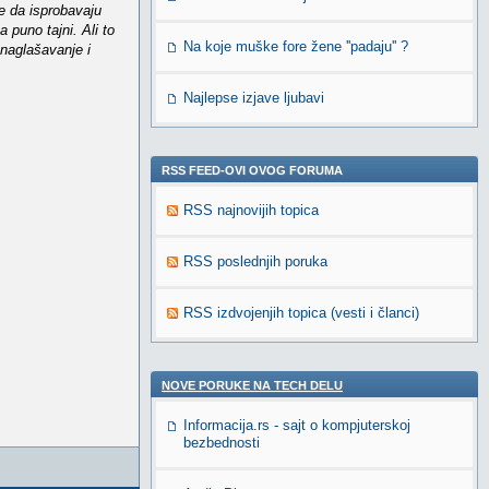
se da isprobavaju
 puno tajni. Ali to
Na koje muške fore žene ''padaju'' ?
 naglašavanje i
Najlepse izjave ljubavi
RSS FEED-OVI OVOG FORUMA
RSS najnovijih topica
RSS poslednjih poruka
RSS izdvojenjih topica (vesti i članci)
NOVE PORUKE NA TECH DELU
Informacija.rs - sajt o kompjuterskoj
bezbednosti