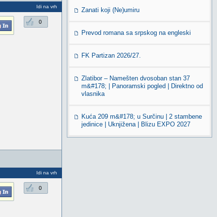
Idi na vrh
Zanati koji (Ne)umiru
0
Prevod romana sa srpskog na engleski
FK Partizan 2026/27.
Zlatibor – Namešten dvosoban stan 37
m&#178; | Panoramski pogled | Direktno od
vlasnika
Kuća 209 m&#178; u Surčinu | 2 stambene
jedinice | Uknjižena | Blizu EXPO 2027
Idi na vrh
0