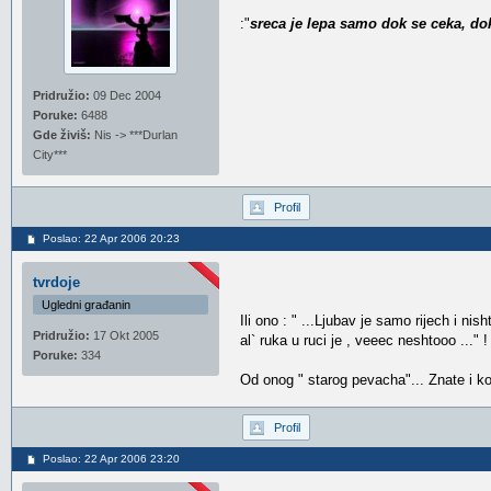
:"
sreca je lepa samo dok se ceka, d
Pridružio:
09 Dec 2004
Poruke:
6488
Gde živiš:
Nis -> ***Durlan
City***
Profil
Poslao: 22 Apr 2006 20:23
tvrdoje
Ugledni građanin
Ili ono : " ...Ljubav je samo rijech i nish
Pridružio:
17 Okt 2005
al` ruka u ruci je , veeec neshtooo ..." !
Poruke:
334
Od onog " starog pevacha"... Znate i ko
Profil
Poslao: 22 Apr 2006 23:20