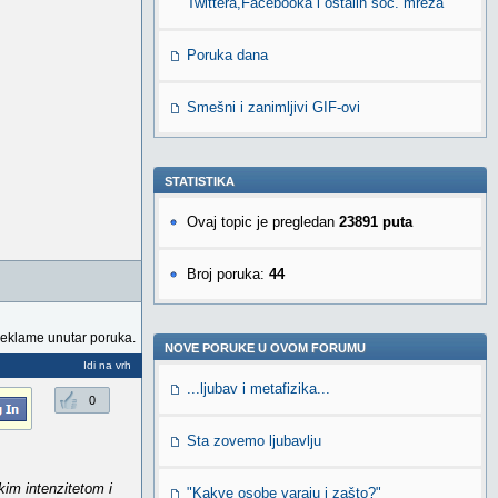
Twittera,Facebooka i ostalih soc. mreža
Poruka dana
Smešni i zanimljivi GIF-ovi
STATISTIKA
Ovaj topic je pregledan
23891 puta
Broj poruka:
44
reklame unutar poruka.
NOVE PORUKE U OVOM FORUMU
Idi na vrh
...ljubav i metafizika...
0
Sta zovemo ljubavlju
akim intenzitetom i
"Kakve osobe varaju i zašto?"