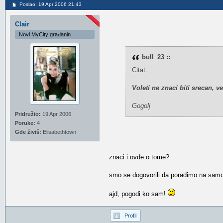
Poslao: 19 Apr 2006 21:43
Clair
Novi MyCity građanin
bull_23 ::
Citat:
Voleti ne znaci biti srecan, ve
Gogolj
Pridružio:
19 Apr 2006
Poruke:
4
Gde živiš:
Elisabethtown
znaci i ovde o tome?
smo se dogovorili da poradimo na samo
ajd, pogodi ko sam!
Profil