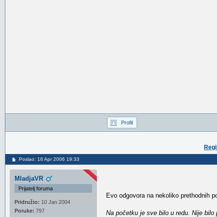
Profil
Regi
Poslao: 16 Apr 2006 19:33
MladjaVR
Prijatelj foruma
Evo odgovora na nekoliko prethodnih post
Pridružio:
10 Jan 2004
Poruke:
797
Na početku je sve bilo u redu. Nije bilo