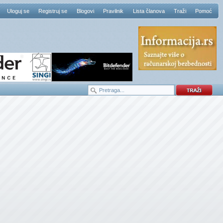
Uloguj se
Registruj se
Blogovi
Pravilnik
Lista članova
Traži
Pomoć