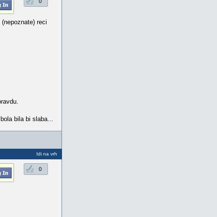
0
 (nepoznate) reci
pravdu.
ola bila bi slaba...
Idi na vrh
0