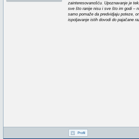
zainteresovanošću. Upoznavanje je teklo
sve što ranije nisu i sve što im godi –
samo pomaže da predvidjaju poteze, ona
ispoljavanje istih dovodi do pajačane ra
Profil