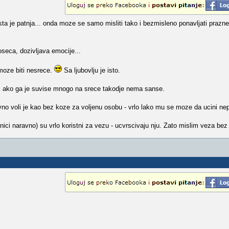
ta je patnja... onda moze se samo misliti tako i bezmisleno ponavljati prazne
oseca, dozivljava emocije...
 moze biti nesrece.
Sa ljubovlju je isto.
i ako ga je suvise mnogo na srece takodje nema sanse.
ovno voli je kao bez koze za voljenu osobu - vrlo lako mu se moze da ucini ne
ranici naravno) su vrlo koristni za vezu - ucvrscivaju nju. Zato mislim veza bez b