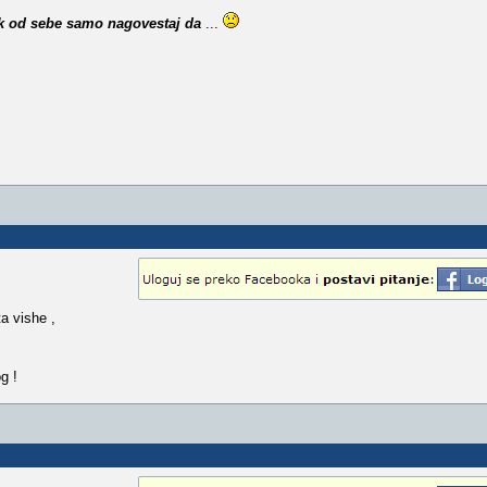
ok od sebe samo nagovestaj da
...
ta vishe ,
g !