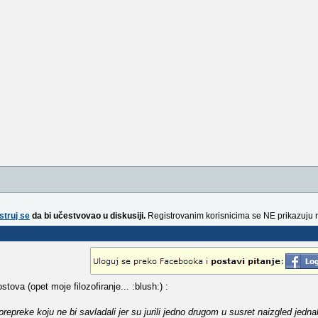
struj se
da bi učestvovao u diskusiji.
Registrovanim korisnicima se NE prikazuju 
ova (opet moje filozofiranje... :blush:) :
 prepreke koju ne bi savladali jer su jurili jedno drugom u susret naizgled jedn