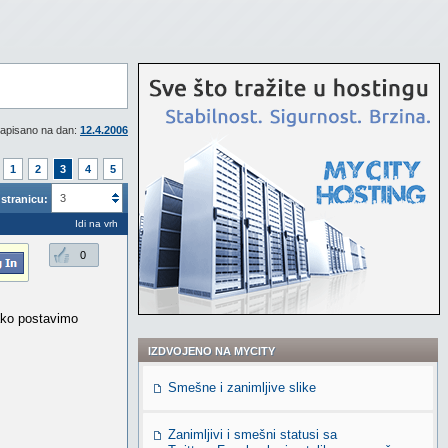
apisano na dan:
12.4.2006
1
2
3
4
5
3
stranicu:
Idi na vrh
0
 ako postavimo
IZDVOJENO NA MYCITY
Smešne i zanimljive slike
Zanimljivi i smešni statusi sa