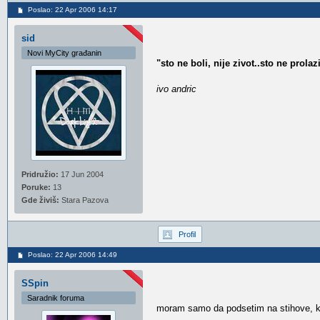
Poslao: 22 Apr 2006 14:17
sid
Novi MyCity građanin
"sto ne boli, nije zivot..sto ne prolaz
ivo andric
Pridružio:
17 Jun 2004
Poruke:
13
Gde živiš:
Stara Pazova
Profil
Poslao: 22 Apr 2006 14:49
SSpin
Saradnik foruma
moram samo da podsetim na stihove, koji