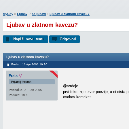
»
->
»
MyCity
Ljubav
O ljubavi
Ljubav u zlatnom kavezu?
Ljubav u zlatnom kavezu?
Napiši novu temu
Odgovori
Ljubav u zlatnom kavezu?
Poslao: 16 Apr 2006 19:10
Freia
Prijatelj foruma
@tvrdoje
Pridružio:
31 Jan 2005
prvi tekst nije izvor poezije, a ni cista
Poruke:
1899
ovakav kontekst..