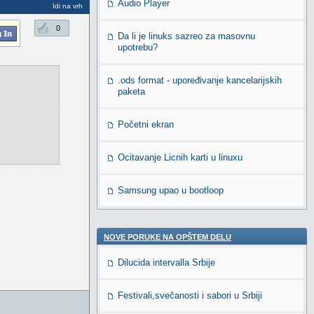
Audio Player
Idi na vrh
0
Da li je linuks sazreo za masovnu
upotrebu?
.ods format - upoređivanje kancelarijskih
paketa
Početni ekran
Ocitavanje Licnih karti u linuxu
Samsung upao u bootloop
NOVE PORUKE NA OPŠTEM DELU
Dilucida intervalla Srbije
Festivali,svečanosti i sabori u Srbiji