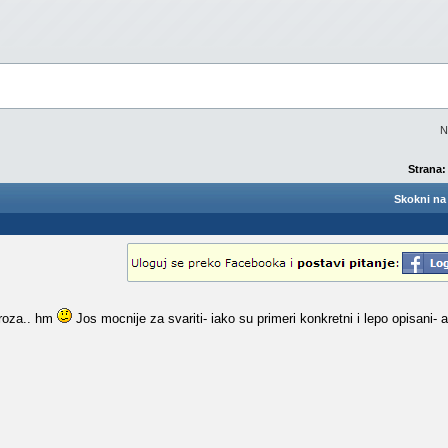
N
Strana:
Skokni na 
 proza.. hm
Jos mocnije za svariti- iako su primeri konkretni i lepo opisani-