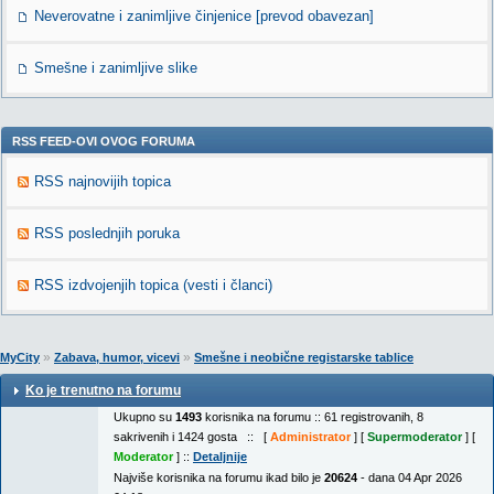
Neverovatne i zanimljive činjenice [prevod obavezan]
Smešne i zanimljive slike
RSS FEED-OVI OVOG FORUMA
RSS najnovijih topica
RSS poslednjih poruka
RSS izdvojenjih topica (vesti i članci)
»
»
MyCity
Zabava, humor, vicevi
Smešne i neobične registarske tablice
Ko je trenutno na forumu
Ukupno su
1493
korisnika na forumu :: 61 registrovanih, 8
sakrivenih i 1424 gosta :: [
Administrator
] [
Supermoderator
] [
Moderator
] ::
Detaljnije
Najviše korisnika na forumu ikad bilo je
20624
- dana 04 Apr 2026