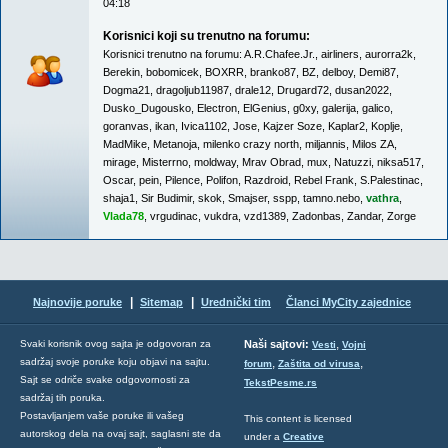
04:18
Korisnici koji su trenutno na forumu:
Korisnici trenutno na forumu:
A.R.Chafee.Jr.
,
airliners
,
aurorra2k
,
Berekin
,
bobomicek
,
BOXRR
,
branko87
,
BZ
,
delboy
,
Demi87
,
Dogma21
,
dragoljub11987
,
drale12
,
Drugard72
,
dusan2022
,
Dusko_Dugousko
,
Electron
,
ElGenius
,
g0xy
,
galerija
,
galico
,
goranvas
,
ikan
,
Ivica1102
,
Jose
,
Kajzer Soze
,
Kaplar2
,
Koplje
,
MadMike
,
Metanoja
,
milenko crazy north
,
miljannis
,
Milos ZA
,
mirage
,
Misterrno
,
moldway
,
Mrav Obrad
,
mux
,
Natuzzi
,
niksa517
,
Oscar
,
pein
,
Pilence
,
Polifon
,
Razdroid
,
Rebel Frank
,
S.Palestinac
,
shaja1
,
Sir Budimir
,
skok
,
Smajser
,
sspp
,
tamno.nebo
,
vathra
,
Vlada78
,
vrgudinac
,
vukdra
,
vzd1389
,
Zadonbas
,
Zandar
,
Zorge
|
|
Najnovije poruke
Sitemap
Urednički tim
Članci MyCity zajednice
,
Svaki korisnik ovog sajta je odgovoran za
Naši sajtovi:
Vesti
Vojni
sadržaj svoje poruke koju objavi na sajtu.
,
,
forum
Zaštita od virusa
Sajt se odriče svake odgovornosti za
TekstPesme.rs
sadržaj tih poruka.
Postavljanjem vaše poruke ili vašeg
This content is licensed
autorskog dela na ovaj sajt, saglasni ste da
under a
Creative