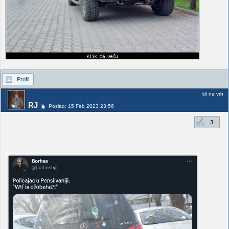
Profil
Idi na vrh
RJ
Poslao: 15 Feb 2023 23:56
3