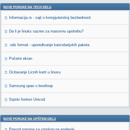
NOVE PORUKE NA TECH DELU
Informacija.rs - sajt o kompjuterskoj bezbednosti
Da li je linuks sazreo za masovnu upotrebu?
.ods format - upoređivanje kancelarijskih paketa
Početni ekran
Ocitavanje Licnih karti u linuxu
Samsung upao u bootloop
Srpski fontovi Unicod
NOVE PORUKE NA OPŠTEM DELU
Prevod romana sa srpskog na engleski