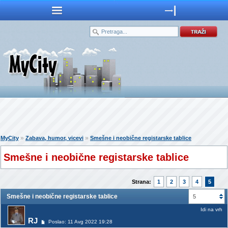
»
»
MyCity
Zabava, humor, vicevi
Smešne i neobične registarske tablice
Smešne i neobične registarske tablice
Strana:
1
2
3
4
5
Smešne i neobične registarske tablice
5
Idi na vrh
RJ
Poslao: 11 Avg 2022 19:28