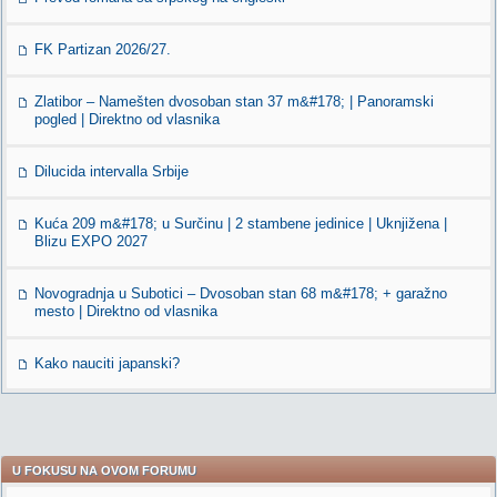
FK Partizan 2026/27.
Zlatibor – Namešten dvosoban stan 37 m&#178; | Panoramski
pogled | Direktno od vlasnika
Dilucida intervalla Srbije
Kuća 209 m&#178; u Surčinu | 2 stambene jedinice | Uknjižena |
Blizu EXPO 2027
Novogradnja u Subotici – Dvosoban stan 68 m&#178; + garažno
mesto | Direktno od vlasnika
Kako nauciti japanski?
U FOKUSU NA OVOM FORUMU