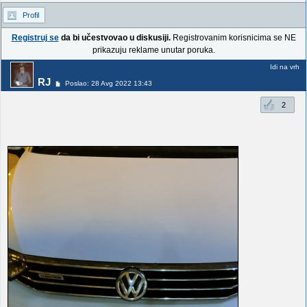
Profil
Registruj se
da bi učestvovao u diskusiji.
Registrovanim korisnicima se NE
prikazuju reklame unutar poruka.
Idi na vrh
RJ
Poslao: 28 Avg 2022 13:43
2