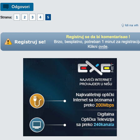
Odgovori
Strana:
1
2
3
4
5
Idi na vrh