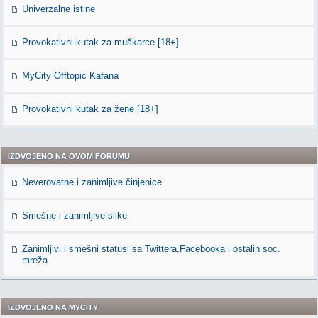
Univerzalne istine
Provokativni kutak za muškarce [18+]
MyCity Offtopic Kafana
Provokativni kutak za žene [18+]
IZDVOJENO NA OVOM FORUMU
Neverovatne i zanimljive činjenice
Smešne i zanimljive slike
Zanimljivi i smešni statusi sa Twittera,Facebooka i ostalih soc.
mreža
IZDVOJENO NA MYCITY