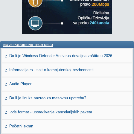
NOVE PORUKE NA TECH DELU
Da li je Windows Defender Antivirus dovoljna zaštita u 2026.
Informacija.rs - sajt o kompjuterskoj bezbednosti
Audio Player
Da li je linuks sazreo za masovnu upotrebu?
.ods format - upoređivanje kancelarijskih paketa
Početni ekran