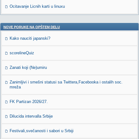
Ocitavanje Licnih karti u linuxu
NOVE PORUKE NA OPŠTEM DELU
Kako nauciti japanski?
scorelineQuiz
Zanati koji (Ne)umiru
Zanimljivi i smešni statusi sa Twittera,Facebooka i ostalih soc.
mreža
FK Partizan 2026/27.
Dilucida intervalla Srbije
Festivali,svečanosti i sabori u Srbiji