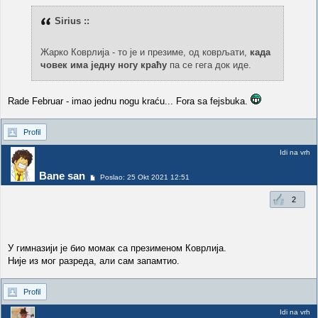
Sirius ::
Жарко Коврлија - то је и презиме, од коврљати,
када
човек има једну ногу краћу
па се гега док иде.
Rade Februar - imao jednu nogu kraću... Fora sa fejsbuka.
Profil
Idi na vrh
Bane san
Poslao: 25 Okt 2021 12:51
2
У гимназији је био момак са презименом Коврлија.
Није из мог разреда, али сам запамтио.
Profil
Idi na vrh