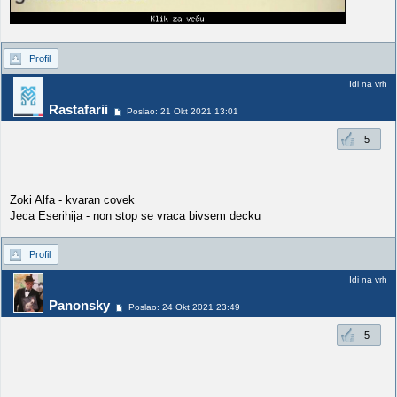
Profil
Idi na vrh
Rastafarii
Poslao: 21 Okt 2021 13:01
5
Zoki Alfa - kvaran covek
Jeca Eserihija - non stop se vraca bivsem decku
Profil
Idi na vrh
Panonsky
Poslao: 24 Okt 2021 23:49
5