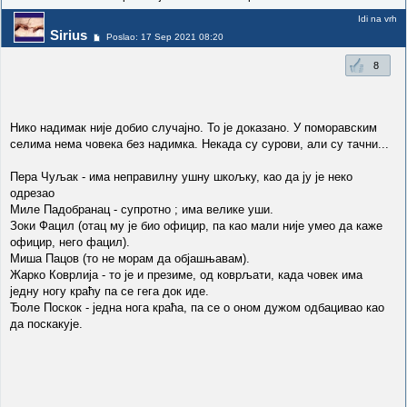
Idi na vrh
Sirius
Poslao: 17 Sep 2021 08:20
8
Нико надимак није добио случајно. То је доказано. У поморавским
селима нема човека без надимка. Некада су сурови, али су тачни...
Пера Чуљак - има неправилну ушну шкољку, као да ју је неко
одрезао
Миле Падобранац - супротно ; има велике уши.
Зоки Фацил (отац му је био официр, па као мали није умео да каже
официр, него фацил).
Миша Пацов (то не морам да објашњавам).
Жарко Коврлија - то је и презиме, од коврљати, када човек има
једну ногу краћу па се гега док иде.
Ђоле Поскок - једна нога краћа, па се о оном дужом одбацивао као
да поскакује.