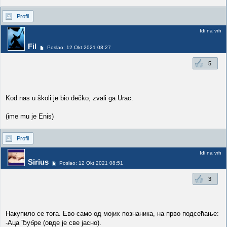
Profil
Idi na vrh
Fil
Poslao: 12 Okt 2021 08:27
5
Kod nas u školi je bio dečko, zvali ga Urac.
(ime mu je Enis)
Profil
Idi na vrh
Sirius
Poslao: 12 Okt 2021 08:51
3
Накупило се тога. Ево само од мојих познаника, на прво подсећање:
-Аца Ђубре (овде је све јасно).