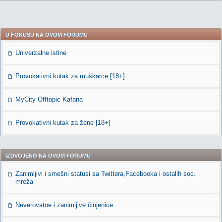
U FOKUSU NA OVOM FORUMU
Univerzalne istine
Provokativni kutak za muškarce [18+]
MyCity Offtopic Kafana
Provokativni kutak za žene [18+]
IZDVOJENO NA OVOM FORUMU
Zanimljivi i smešni statusi sa Twittera,Facebooka i ostalih soc.
mreža
Neverovatne i zanimljive činjenice