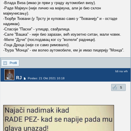
-Влада Виза (имао је први у граду аутомобил визу).
-Раде Мајмун (није личио на мајмуна, али је био склон
мајмунисању).
-Ђорђе Ђовани (у Трсту је куповао само у ''Ђованију'' и - остаде
надимак).
-Спасоје ''Паски'' - улицар, свађалица.
-Сале ''Вашка'' - није био заразан, већ изузетно ситан, мали човек.
-Миле ''Дуче'' (послодавац ког су ''волели'' радници).
-Гоца Дроца (није се само римовало).
-Ђура ''Монца'' - ем волео аутомобиле, ем је имао пицерију ''Монца''.
Profil
Idi na vrh
RJ
Poslao: 21 Okt 2021 10:18
5