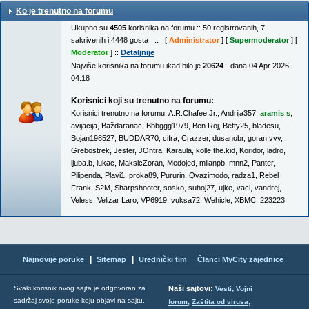
Ko je trenutno na forumu
Ukupno su
4505
korisnika na forumu :: 50 registrovanih, 7
sakrivenih i 4448 gosta :: [
Administrator
] [
Supermoderator
] [
Moderator
] ::
Detaljnije
Najviše korisnika na forumu ikad bilo je
20624
- dana 04 Apr 2026
04:18
Korisnici koji su trenutno na forumu:
Korisnici trenutno na forumu:
A.R.Chafee.Jr.
,
Andrija357
,
aramis s
,
avijacija
,
Baždaranac
,
Bbbggg1979
,
Ben Roj
,
Betty25
,
bladesu
,
Bojan198527
,
BUDDAR70
,
cifra
,
Crazzer
,
dusanobr
,
goran.vvv
,
Grebostrek
,
Jester
,
JOntra
,
Karaula
,
kolle.the.kid
,
Koridor
,
ladro
,
ljuba.b
,
lukac
,
MaksicZoran
,
Medojed
,
milanpb
,
mnn2
,
Panter
,
Pilipenda
,
Plavi1
,
proka89
,
Pururin
,
Qvazimodo
,
radza1
,
Rebel
Frank
,
S2M
,
Sharpshooter
,
sosko
,
suhoj27
,
ujke
,
vaci
,
vandrej
,
Veless
,
Velizar Laro
,
VP6919
,
vuksa72
,
Wehicle
,
XBMC
,
223223
|
|
Najnovije poruke
Sitemap
Urednički tim
Članci MyCity zajednice
,
Svaki korisnik ovog sajta je odgovoran za
Naši sajtovi:
Vesti
Vojni
sadržaj svoje poruke koju objavi na sajtu.
,
,
forum
Zaštita od virusa