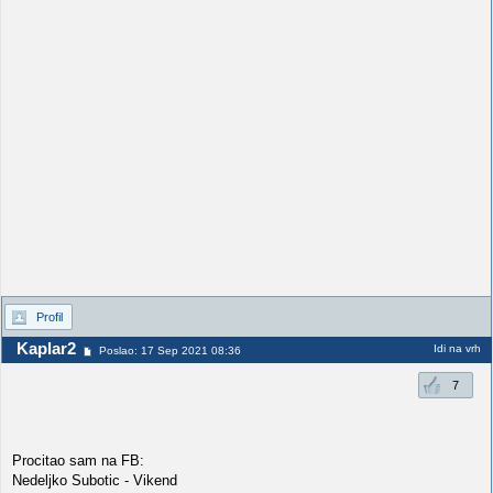
Profil
Kaplar2
Idi na vrh
Poslao: 17 Sep 2021 08:36
7
Procitao sam na FB:
Nedeljko Subotic - Vikend