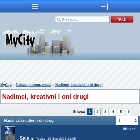
»
»
MyCity
Zabava, humor, vicevi
Nadimci, kreativni i oni drugi
Nadimci, kreativni i oni drugi
Strana:
1
2
3
4
5
6
Nadimci, kreativni i oni drugi
1
Idi na vrh
_Sale
Poslao: 16 Sep 2021 21:05