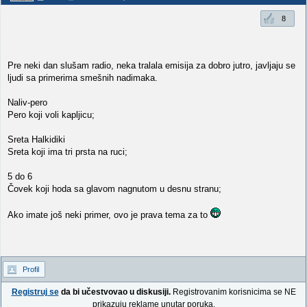
8
Pre neki dan slušam radio, neka tralala emisija za dobro jutro, javljaju se
ljudi sa primerima smešnih nadimaka.
Naliv-pero
Pero koji voli kapljicu;
Sreta Halkidiki
Sreta koji ima tri prsta na ruci;
5 do 6
Čovek koji hoda sa glavom nagnutom u desnu stranu;
Ako imate još neki primer, ovo je prava tema za to
Profil
Registruj se
da bi učestvovao u diskusiji.
Registrovanim korisnicima se NE
prikazuju reklame unutar poruka.