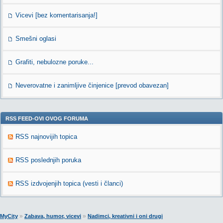
Vicevi [bez komentarisanja!]
Smešni oglasi
Grafiti, nebulozne poruke...
Neverovatne i zanimljive činjenice [prevod obavezan]
RSS FEED-OVI OVOG FORUMA
RSS najnovijih topica
RSS poslednjih poruka
RSS izdvojenjih topica (vesti i članci)
»
»
MyCity
Zabava, humor, vicevi
Nadimci, kreativni i oni drugi