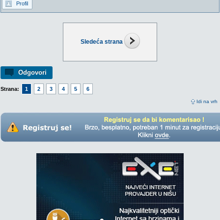
Profil
Sledeća strana
Odgovori
Strana:
1
2
3
4
5
6
Idi na vrh