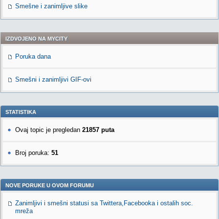
Smešne i zanimljive slike
IZDVOJENO NA MYCITY
Poruka dana
Smešni i zanimljivi GIF-ovi
STATISTIKA
Ovaj topic je pregledan
21857 puta
Broj poruka:
51
NOVE PORUKE U OVOM FORUMU
Zanimljivi i smešni statusi sa Twittera,Facebooka i ostalih soc.
mreža