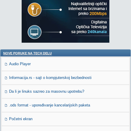
NOVE PORUKE NA TECH DELU
Audio Player
Informacija.rs - sajt o kompjuterskoj bezbednosti
Da li je linuks sazreo za masovnu upotrebu?
.ods format - upoređivanje kancelarijskih paketa
Početni ekran