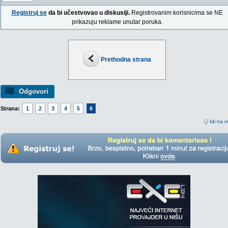
Registruj se
da bi učestvovao u diskusiji.
Registrovanim korisnicima se NE
prikazuju reklame unutar poruka.
Prethodna strana
Odgovori
Strana:
1
2
3
4
5
6
Idi na v