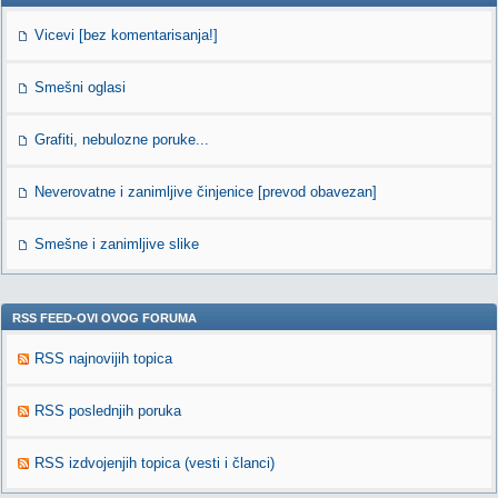
Vicevi [bez komentarisanja!]
Smešni oglasi
Grafiti, nebulozne poruke...
Neverovatne i zanimljive činjenice [prevod obavezan]
Smešne i zanimljive slike
RSS FEED-OVI OVOG FORUMA
RSS najnovijih topica
RSS poslednjih poruka
RSS izdvojenjih topica (vesti i članci)