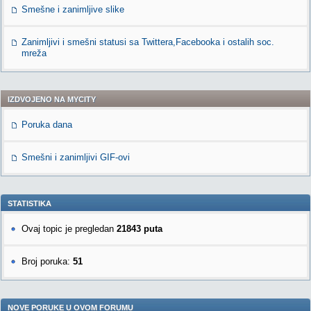
Smešne i zanimljive slike
Zanimljivi i smešni statusi sa Twittera,Facebooka i ostalih soc.
mreža
IZDVOJENO NA MYCITY
Poruka dana
Smešni i zanimljivi GIF-ovi
STATISTIKA
Ovaj topic je pregledan
21843 puta
Broj poruka:
51
NOVE PORUKE U OVOM FORUMU