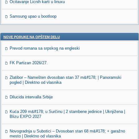
Ocitavanje Licnih karti u linuxu
Samsung upao u bootloop
NOVE PORUKE NA OPŠTEM DELU
Prevod romana sa srpskog na engleski
FK Partizan 2026/27.
Zlatibor – Namešten dvosoban stan 37 m&#178; | Panoramski
pogled | Direktno od vlasnika
Dilucida intervalla Srbije
Kuća 209 m&#178; u Surčinu | 2 stambene jedinice | Uknjižena |
Blizu EXPO 2027
Novogradnja u Subotici – Dvosoban stan 68 m&#178; + garažno
mesto | Direktno od vlasnika