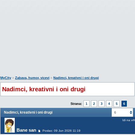
»
»
MyCity
Zabava, humor, vicevi
Nadimci, kreativni i oni drugi
Nadimci, kreativni i oni drugi
Strana:
1
2
3
4
5
6
Nadimci, kreativni i oni drugi
6
Idi na vr
Bane san
Poslao: 09 Jun 2026 11:19