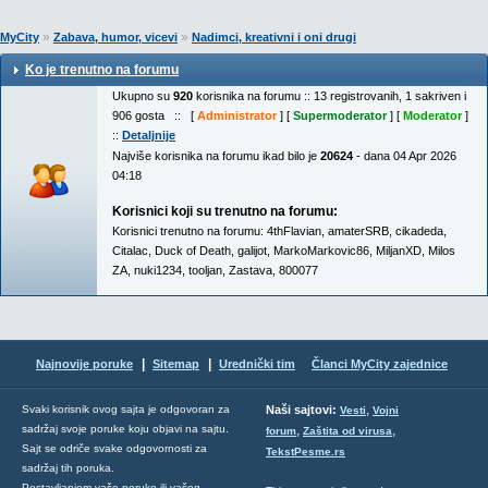
»
»
MyCity
Zabava, humor, vicevi
Nadimci, kreativni i oni drugi
Ko je trenutno na forumu
Ukupno su
920
korisnika na forumu :: 13 registrovanih, 1 sakriven i
906 gosta :: [
Administrator
] [
Supermoderator
] [
Moderator
]
::
Detaljnije
Najviše korisnika na forumu ikad bilo je
20624
- dana 04 Apr 2026
04:18
Korisnici koji su trenutno na forumu:
Korisnici trenutno na forumu:
4thFlavian
,
amaterSRB
,
cikadeda
,
Citalac
,
Duck of Death
,
galijot
,
MarkoMarkovic86
,
MiljanXD
,
Milos
ZA
,
nuki1234
,
tooljan
,
Zastava
,
800077
|
|
Najnovije poruke
Sitemap
Urednički tim
Članci MyCity zajednice
,
Svaki korisnik ovog sajta je odgovoran za
Naši sajtovi:
Vesti
Vojni
sadržaj svoje poruke koju objavi na sajtu.
,
,
forum
Zaštita od virusa
Sajt se odriče svake odgovornosti za
TekstPesme.rs
sadržaj tih poruka.
Postavljanjem vaše poruke ili vašeg