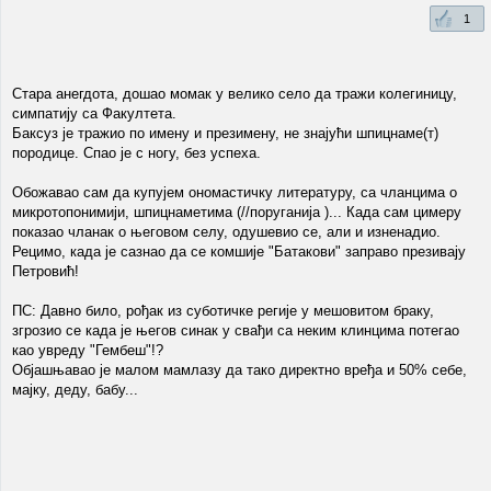
1
Стара анегдота, дошао момак у велико село да тражи колегиницу,
симпатију са Факултета.
Баксуз је тражио по имену и презимену, не знајући шпицнаме(т)
породице. Спао је с ногу, без успеха.
Обожавао сам да купујем ономастичку литературу, са чланцима о
микротопонимији, шпицнаметима (//поруганија )... Када сам цимеру
показао чланак о његовом селу, одушевио се, али и изненадио.
Рецимо, када је сазнао да се комшије "Батакови" заправо презивају
Петровић!
ПС: Давно било, рођак из суботичке регије у мешовитом браку,
згрозио се када је његов синак у свађи са неким клинцима потегао
као увреду "Гембеш"!?
Објашњавао је малом мамлазу да тако директно вређа и 50% себе,
мајку, деду, бабу...