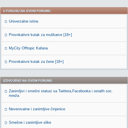
U FOKUSU NA OVOM FORUMU
Univerzalne istine
Provokativni kutak za muškarce [18+]
MyCity Offtopic Kafana
Provokativni kutak za žene [18+]
IZDVOJENO NA OVOM FORUMU
Zanimljivi i smešni statusi sa Twittera,Facebooka i ostalih soc.
mreža
Neverovatne i zanimljive činjenice
Smešne i zanimljive slike