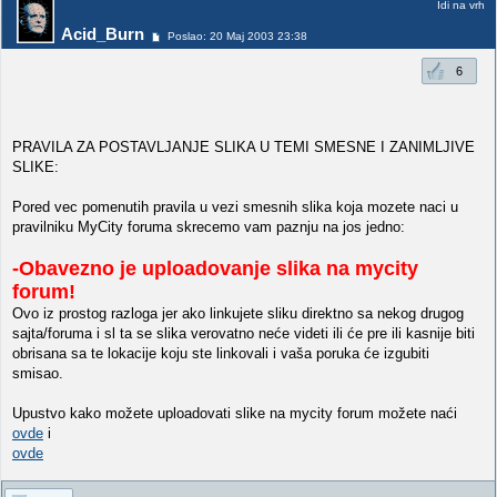
Idi na vrh
Acid_Burn
Poslao: 20 Maj 2003 23:38
6
PRAVILA ZA POSTAVLJANJE SLIKA U TEMI SMESNE I ZANIMLJIVE
SLIKE:
Pored vec pomenutih pravila u vezi smesnih slika koja mozete naci u
pravilniku MyCity foruma skrecemo vam paznju na jos jedno:
-Obavezno je uploadovanje slika na mycity
forum!
Ovo iz prostog razloga jer ako linkujete sliku direktno sa nekog drugog
sajta/foruma i sl ta se slika verovatno neće videti ili će pre ili kasnije biti
obrisana sa te lokacije koju ste linkovali i vaša poruka će izgubiti
smisao.
Upustvo kako možete uploadovati slike na mycity forum možete naći
ovde
i
ovde