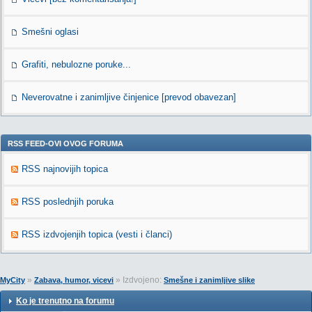
Smešni oglasi
Grafiti, nebulozne poruke...
Neverovatne i zanimljive činjenice [prevod obavezan]
RSS FEED-OVI OVOG FORUMA
RSS najnovijih topica
RSS poslednjih poruka
RSS izdvojenjih topica (vesti i članci)
»
» Izdvojeno:
MyCity
Zabava, humor, vicevi
Smešne i zanimljive slike
Ko je trenutno na forumu