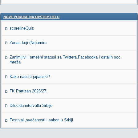
NOVE PORUKE NA OPŠTEM DELU
scorelineQuiz
Zanati koji (Ne)umiru
Zanimljivi i smešni statusi sa Twittera,Facebooka i ostalih soc.
mreža
Kako nauciti japanski?
FK Partizan 2026/27.
Dilucida intervalla Srbije
Festivali,svečanosti i sabori u Srbiji