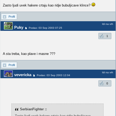
Zasto ljudi uvek hakere crtaju kao ridje bubuljicave klince?
Profil
Idi na vrh
Puky
Poslao: 03 Sep 2003 07:25
1
A sta treba, kao plave i masne ???
Profil
Idi na vrh
vevericka
Poslao: 03 Sep 2003 12:04
0
SerbianFighter ::
Zasto ljudi uvek hakere crtaju kao ridje bubuljicave