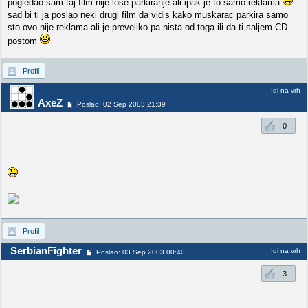
pogledao sam taj film nije lose parkiranje ali ipak je to samo reklama
sad bi ti ja poslao neki drugi film da vidis kako muskarac parkira samo
sto ovo nije reklama ali je preveliko pa nista od toga ili da ti saljem CD
postom
Profil
Idi na vrh
AxeZ
Poslao: 02 Sep 2003 21:39
0
Profil
SerbianFighter
Idi na vrh
Poslao: 03 Sep 2003 00:40
3