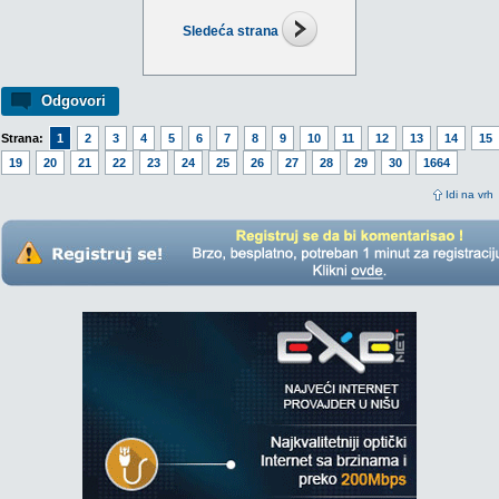
Sledeća strana
Odgovori
Strana:
1
2
3
4
5
6
7
8
9
10
11
12
13
14
15
19
20
21
22
23
24
25
26
27
28
29
30
1664
Idi na vrh