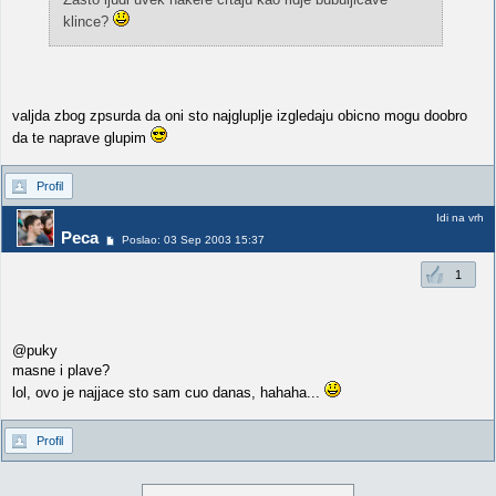
klince?
valjda zbog zpsurda da oni sto najgluplje izgledaju obicno mogu doobro
da te naprave glupim
Profil
Idi na vrh
Peca
Poslao: 03 Sep 2003 15:37
1
@puky
masne i plave?
lol, ovo je najjace sto sam cuo danas, hahaha...
Profil