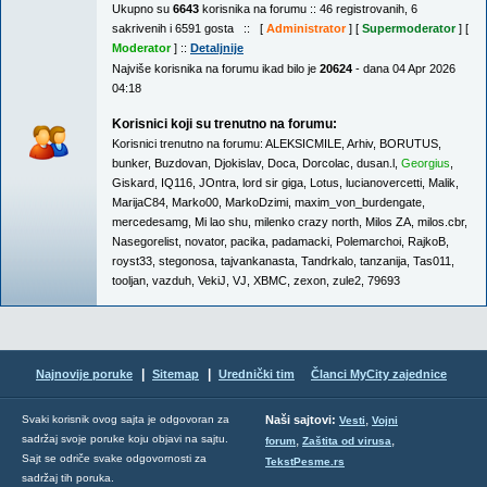
Ukupno su
6643
korisnika na forumu :: 46 registrovanih, 6
sakrivenih i 6591 gosta :: [
Administrator
] [
Supermoderator
] [
Moderator
] ::
Detaljnije
Najviše korisnika na forumu ikad bilo je
20624
- dana 04 Apr 2026
04:18
Korisnici koji su trenutno na forumu:
Korisnici trenutno na forumu:
ALEKSICMILE
,
Arhiv
,
BORUTUS
,
bunker
,
Buzdovan
,
Djokislav
,
Doca
,
Dorcolac
,
dusan.l
,
Georgius
,
Giskard
,
IQ116
,
JOntra
,
lord sir giga
,
Lotus
,
lucianovercetti
,
Malik
,
MarijaC84
,
Marko00
,
MarkoDzimi
,
maxim_von_burdengate
,
mercedesamg
,
Mi lao shu
,
milenko crazy north
,
Milos ZA
,
milos.cbr
,
Nasegorelist
,
novator
,
pacika
,
padamacki
,
Polemarchoi
,
RajkoB
,
royst33
,
stegonosa
,
tajvankanasta
,
Tandrkalo
,
tanzanija
,
Tas011
,
tooljan
,
vazduh
,
VekiJ
,
VJ
,
XBMC
,
zexon
,
zule2
,
79693
|
|
Najnovije poruke
Sitemap
Urednički tim
Članci MyCity zajednice
,
Svaki korisnik ovog sajta je odgovoran za
Naši sajtovi:
Vesti
Vojni
sadržaj svoje poruke koju objavi na sajtu.
,
,
forum
Zaštita od virusa
Sajt se odriče svake odgovornosti za
TekstPesme.rs
sadržaj tih poruka.