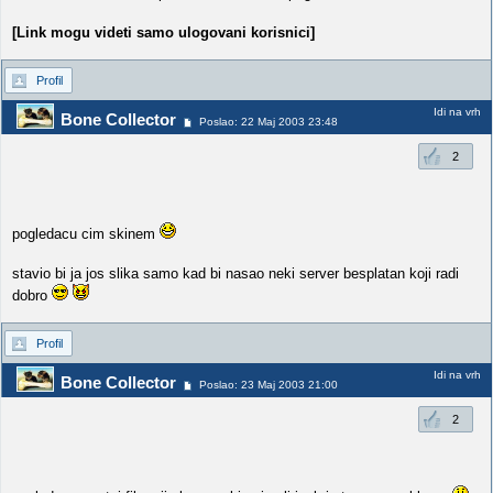
[Link mogu videti samo ulogovani korisnici]
Profil
Idi na vrh
Bone Collector
Poslao: 22 Maj 2003 23:48
2
pogledacu cim skinem
stavio bi ja jos slika samo kad bi nasao neki server besplatan koji radi
dobro
Profil
Idi na vrh
Bone Collector
Poslao: 23 Maj 2003 21:00
2