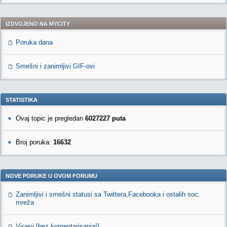
IZDVOJENO NA MYCITY
Poruka dana
Smešni i zanimljivi GIF-ovi
STATISTIKA
Ovaj topic je pregledan
6027227 puta
Broj poruka:
16632
NOVE PORUKE U OVOM FORUMU
Zanimljivi i smešni statusi sa Twittera,Facebooka i ostalih soc.
mreža
Vicevi [bez komentarisanja!]