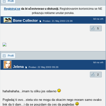
Profil
Registruj se
da bi učestvovao u diskusiji.
Registrovanim korisnicima se NE
prikazuju reklame unutar poruka.
Idi na vrh
Bone Collector
Poslao: 21 Maj 2003 23:36
5
Profil
Idi na vrh
Jelena
Poslao: 22 Maj 2003 09:26
2
hahahahaha...imam tu sliku jos odavno
Pogledaj ti ovo...steta sto ne mogu da okacim nego moram samo ovako
link da ti dam...i da se pouzdam da ces da pogledas