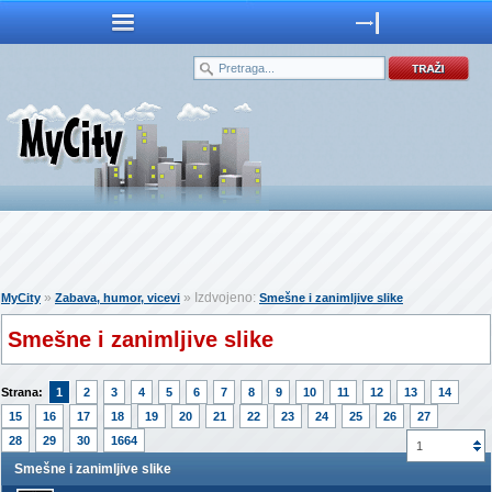
»
» Izdvojeno:
MyCity
Zabava, humor, vicevi
Smešne i zanimljive slike
Smešne i zanimljive slike
Strana:
1
2
3
4
5
6
7
8
9
10
11
12
13
14
15
16
17
18
19
20
21
22
23
24
25
26
27
28
29
30
1664
1
Smešne i zanimljive slike