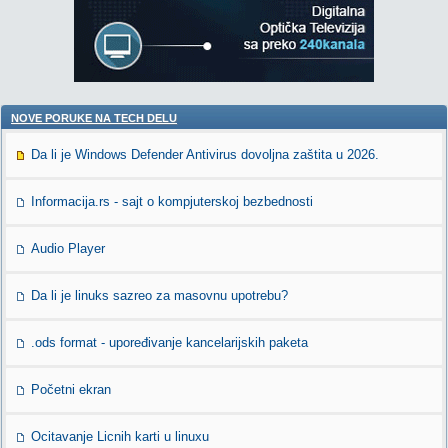
NOVE PORUKE NA TECH DELU
Da li je Windows Defender Antivirus dovoljna zaštita u 2026.
Informacija.rs - sajt o kompjuterskoj bezbednosti
Audio Player
Da li je linuks sazreo za masovnu upotrebu?
.ods format - upoređivanje kancelarijskih paketa
Početni ekran
Ocitavanje Licnih karti u linuxu