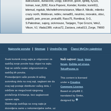
dule10savic
,
dunavzed
,
Dzigy
,
Electron
,
goxin
,
Igritelj
,
IQ116
,
Istman
,
ivan_8282
,
Koca Popovic
,
Komder
,
Koridor
,
korin911
,
lelemud
,
mgolub
,
Michellefromrezistance
,
Milan A. Nikolic
,
milenko
crazy north
,
Moldovan
,
nebkv
,
nenad81
,
neutrino
,
nnovakis
,
obsc
,
paja69
,
pein
,
precan
,
proka89
,
Raso75
,
Romibrat
,
S-G
,
S.Palestinac
,
sajorg
,
sickmouse
,
Tanjagre
,
Trpe Grozni
,
VekiJ
,
Vilson
,
VJ
,
Vlada1389
,
vuksa72
,
Zastava
,
zeka013
,
Zorge
,
79693
|
|
Najnovije poruke
Sitemap
Urednički tim
Članci MyCity zajednice
,
Svaki korisnik ovog sajta je odgovoran za
Naši sajtovi:
Vesti
Vojni
sadržaj svoje poruke koju objavi na sajtu.
,
,
forum
Zaštita od virusa
Sajt se odriče svake odgovornosti za
TekstPesme.rs
sadržaj tih poruka.
Postavljanjem vaše poruke ili vašeg
This content is licensed
autorskog dela na ovaj sajt, saglasni ste da
under a
Creative
ovaj sajt postaje distributer vašeg dela, i
Commons License
.
odričete se mogućnosti njegovog
Based on phpBB 2,
povlačenja ili brisanja, bez saglasnosti
translated by Simke,
uprave sajta.
designed by
Distribucija sadržaja sa ovog sajta je
dozvoljena samo u nekomercijalne svrhe, uz