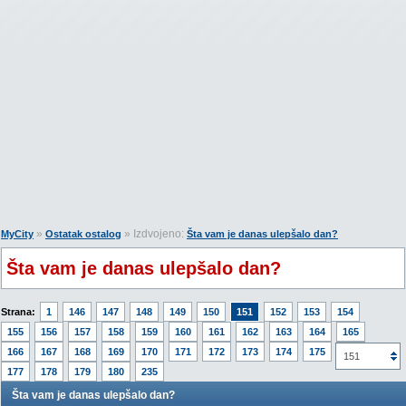
»
» Izdvojeno:
MyCity
Ostatak ostalog
Šta vam je danas ulepšalo dan?
Šta vam je danas ulepšalo dan?
Strana:
1
146
147
148
149
150
151
152
153
154
155
156
157
158
159
160
161
162
163
164
165
166
167
168
169
170
171
172
173
174
175
176
151
177
178
179
180
235
Šta vam je danas ulepšalo dan?