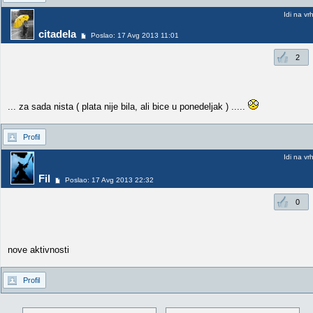
Idi na vr
citadela
Poslao: 17 Avg 2013 11:01
2
... za sada nista ( plata nije bila, ali bice u ponedeljak ) .....
Profil
Idi na vr
Fil
Poslao: 17 Avg 2013 22:32
0
nove aktivnosti
Profil