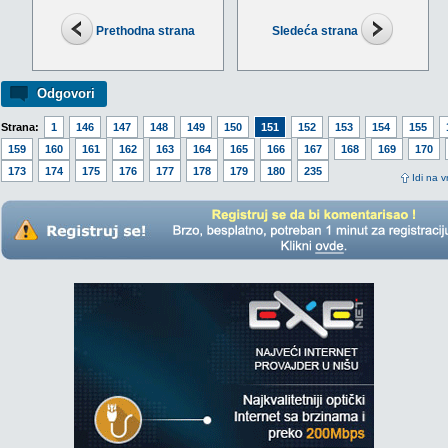
Prethodna strana
Sledeća strana
Odgovori
Strana:
1
146
147
148
149
150
151
152
153
154
155
159
160
161
162
163
164
165
166
167
168
169
170
173
174
175
176
177
178
179
180
235
Idi na v