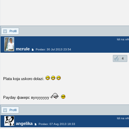
Profil
Idi na vr
mcrule
Poslao: 30 Jul 2013 23:54
4
Plata koja uskoro dolazi.
Payday факерс вухуууууу
Profil
Idi na vr
angelika
Poslao: 07 Avg 2013 18:33