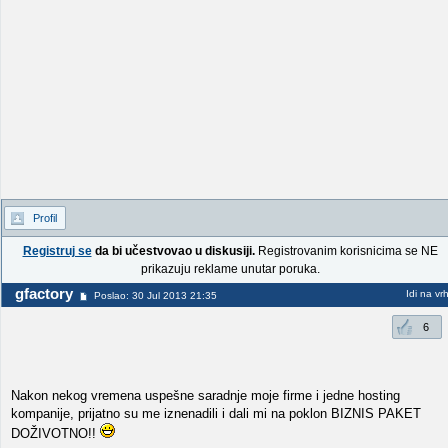
Profil
Registruj se
da bi učestvovao u diskusiji.
Registrovanim korisnicima se NE
prikazuju reklame unutar poruka.
gfactory
Idi na vr
Poslao: 30 Jul 2013 21:35
6
Nakon nekog vremena uspešne saradnje moje firme i jedne hosting
kompanije, prijatno su me iznenadili i dali mi na poklon BIZNIS PAKET
DOŽIVOTNO!!