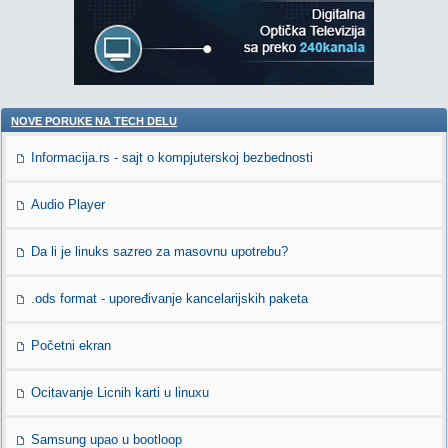
NOVE PORUKE NA TECH DELU
Informacija.rs - sajt o kompjuterskoj bezbednosti
Audio Player
Da li je linuks sazreo za masovnu upotrebu?
.ods format - upoređivanje kancelarijskih paketa
Početni ekran
Ocitavanje Licnih karti u linuxu
Samsung upao u bootloop