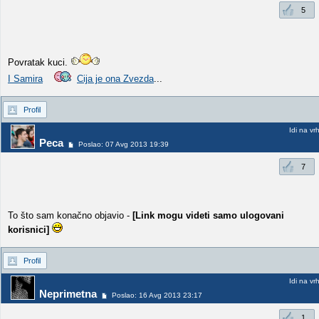
5
Povratak kuci.
I Samira
Cija je ona Zvezda
...
Profil
Idi na vr
Peca
Poslao: 07 Avg 2013 19:39
7
To što sam konačno objavio -
[Link mogu videti samo ulogovani
korisnici]
Profil
Idi na vr
Neprimetna
Poslao: 16 Avg 2013 23:17
1