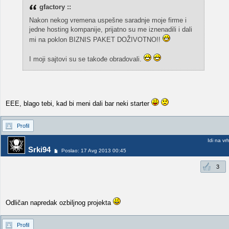
gfactory ::
Nakon nekog vremena uspešne saradnje moje firme i
jedne hosting kompanije, prijatno su me iznenadili i dali
mi na poklon BIZNIS PAKET DOŽIVOTNO!!
I moji sajtovi su se takođe obradovali.
EEE, blago tebi, kad bi meni dali bar neki starter
Profil
Idi na vr
Srki94
Poslao: 17 Avg 2013 00:45
3
Odličan napredak ozbiljnog projekta
Profil