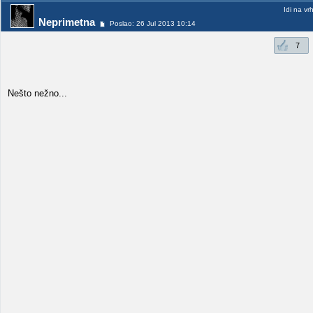
Idi na vr
Neprimetna
Poslao: 26 Jul 2013 10:14
7
Nešto nežno...