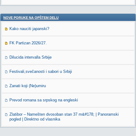
NOVE PORUKE NA OPŠTEM DELU
Kako nauciti japanski?
FK Partizan 2026/27.
Dilucida intervalla Srbije
Festivali,svečanosti i sabori u Srbiji
Zanati koji (Ne)umiru
Prevod romana sa srpskog na engleski
Zlatibor – Namešten dvosoban stan 37 m&#178; | Panoramski
pogled | Direktno od vlasnika