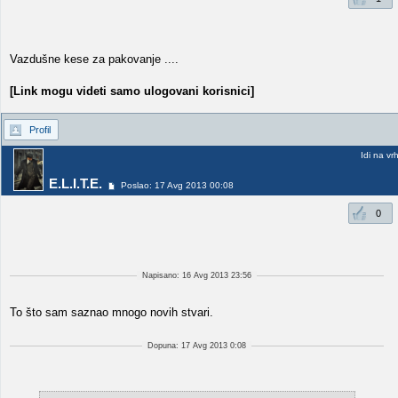
Vazdušne kese za pakovanje ....
[Link mogu videti samo ulogovani korisnici]
Profil
Idi na vr
E.L.I.T.E.
Poslao: 17 Avg 2013 00:08
0
Napisano: 16 Avg 2013 23:56
To što sam saznao mnogo novih stvari.
Dopuna: 17 Avg 2013 0:08