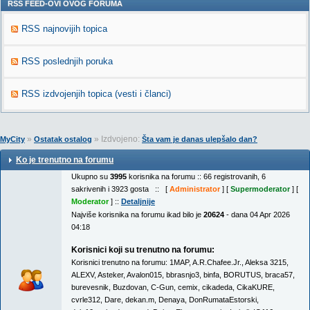
RSS FEED-OVI OVOG FORUMA
RSS najnovijih topica
RSS poslednjih poruka
RSS izdvojenjih topica (vesti i članci)
»
» Izdvojeno:
MyCity
Ostatak ostalog
Šta vam je danas ulepšalo dan?
Ko je trenutno na forumu
Ukupno su
3995
korisnika na forumu :: 66 registrovanih, 6
sakrivenih i 3923 gosta :: [
Administrator
] [
Supermoderator
] [
Moderator
] ::
Detaljnije
Najviše korisnika na forumu ikad bilo je
20624
- dana 04 Apr 2026
04:18
Korisnici koji su trenutno na forumu:
Korisnici trenutno na forumu:
1MAP
,
A.R.Chafee.Jr.
,
Aleksa 3215
,
ALEXV
,
Asteker
,
Avalon015
,
bbrasnjo3
,
binfa
,
BORUTUS
,
braca57
,
burevesnik
,
Buzdovan
,
C-Gun
,
cemix
,
cikadeda
,
CikaKURE
,
cvrle312
,
Dare
,
dekan.m
,
Denaya
,
DonRumataEstorski
,