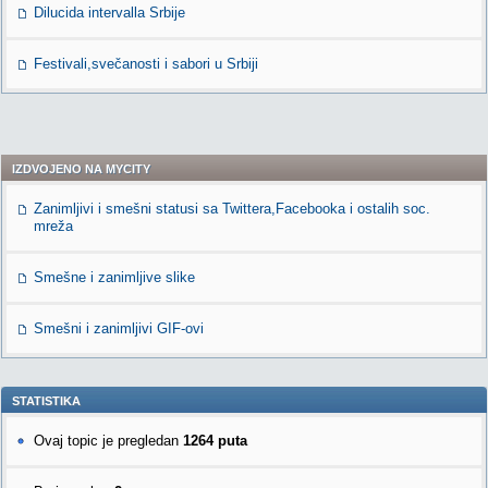
Dilucida intervalla Srbije
Festivali,svečanosti i sabori u Srbiji
IZDVOJENO NA MYCITY
Zanimljivi i smešni statusi sa Twittera,Facebooka i ostalih soc.
mreža
Smešne i zanimljive slike
Smešni i zanimljivi GIF-ovi
STATISTIKA
Ovaj topic je pregledan
1264 puta