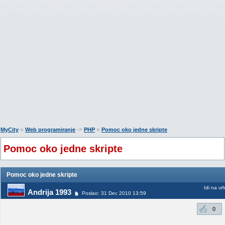
»
->
»
MyCity
Web programiranje
PHP
Pomoc oko jedne skripte
Pomoc oko jedne skripte
Pomoc oko jedne skripte
Idi na vr
Andrija 1993
Poslao: 31 Dec 2010 13:59
0