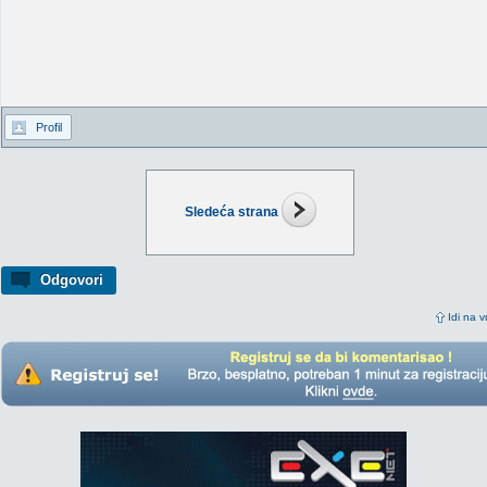
Profil
Sledeća strana
Odgovori
Idi na v