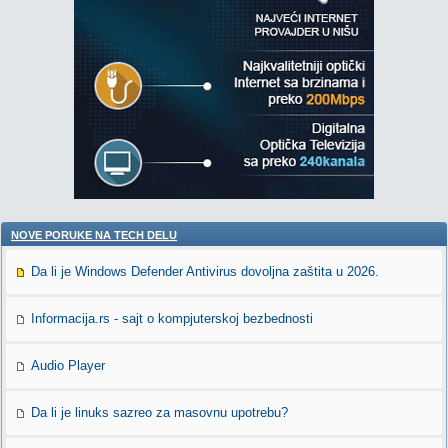
NOVE PORUKE NA TECH DELU
Da li je Windows Defender Antivirus dovoljna zaštita u 2026.
Informacija.rs - sajt o kompjuterskoj bezbednosti
Audio Player
Da li je linuks sazreo za masovnu upotrebu?