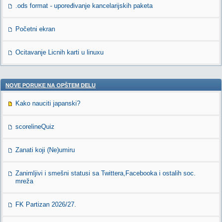
.ods format - upoređivanje kancelarijskih paketa
Početni ekran
Ocitavanje Licnih karti u linuxu
NOVE PORUKE NA OPŠTEM DELU
Kako nauciti japanski?
scorelineQuiz
Zanati koji (Ne)umiru
Zanimljivi i smešni statusi sa Twittera,Facebooka i ostalih soc.
mreža
FK Partizan 2026/27.