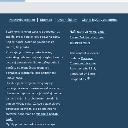
|
|
Najnovije poruke
Sitemap
Urednički tim
Članci MyCity zajednice
,
Svaki korisnik ovog sajta je odgovoran za
Naši sajtovi:
Vesti
Vojni
sadržaj svoje poruke koju objavi na sajtu.
,
,
forum
Zaštita od virusa
Sajt se odriče svake odgovornosti za
TekstPesme.rs
sadržaj tih poruka.
Postavljanjem vaše poruke ili vašeg
This content is licensed
autorskog dela na ovaj sajt, saglasni ste da
under a
Creative
ovaj sajt postaje distributer vašeg dela, i
Commons License
.
odričete se mogućnosti njegovog
Based on phpBB 2,
povlačenja ili brisanja, bez saglasnosti
translated by Simke,
uprave sajta.
designed by
Distribucija sadržaja sa ovog sajta je
dozvoljena samo u nekomercijalne svrhe, uz
obaveznu napomenu da je sadržaj preuzet
sa ovog sajta, i uz obavezno navođenje
adrese MyCity sajta. Za sve ostale vidove
distribucije obavezni ste da prethodno
zatražite odobrenje od
vlasnika MyCity
sajta
.
MyCity pokrenuo, administrira i razvija