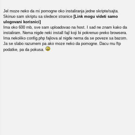
Jel moze neko da mi pomogne oko instaliranja jedne skripte/sajta.
Skinuo sam skriptu sa sledece stranice
[Link mogu videti samo
ulogovani korisnici]
Ima oko 600 mb, sve sam uploadovao na host. I sad ne znam kako da
instaliram. Nema nigde neki install fajl koji bi pokrenuo preko browsera.
Ima nekoliko config.php fajlova al nigde nema da se poveze sa bazom.
Ja se slabo razumem pa ako moze neko da pomogne. Dacu mu ftp
podatke, pa da pokusa.