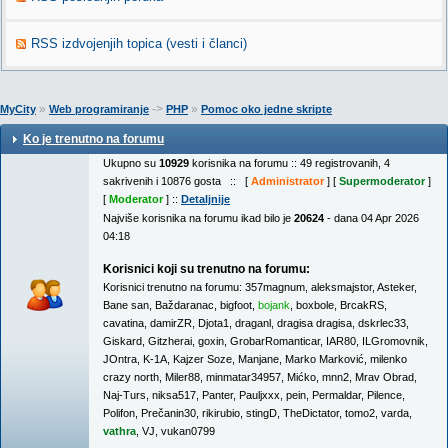
RSS izdvojenjih topica (vesti i članci)
»
->
»
MyCity
Web programiranje
PHP
Pomoc oko jedne skripte
Ko je trenutno na forumu
Ukupno su
10929
korisnika na forumu :: 49 registrovanih, 4
sakrivenih i 10876 gosta :: [
Administrator
] [
Supermoderator
]
[
Moderator
] ::
Detaljnije
Najviše korisnika na forumu ikad bilo je
20624
- dana 04 Apr 2026
04:18
Korisnici koji su trenutno na forumu:
Korisnici trenutno na forumu:
357magnum
,
aleksmajstor
,
Asteker
,
Bane san
,
Baždaranac
,
bigfoot
,
bojank
,
boxbole
,
BrcakRS
,
cavatina
,
damirZR
,
Djota1
,
draganl
,
dragisa dragisa
,
dskrlec33
,
Giskard
,
Gitzherai
,
goxin
,
GrobarRomanticar
,
IAR80
,
ILGromovnik
,
JOntra
,
K-1A
,
Kajzer Soze
,
Manjane
,
Marko Marković
,
milenko
crazy north
,
Miler88
,
minmatar34957
,
Mićko
,
mnn2
,
Mrav Obrad
,
Naj-Turs
,
niksa517
,
Panter
,
Pauljxxx
,
pein
,
Permaldar
,
Pilence
,
Polifon
,
Prečanin30
,
rikirubio
,
stingD
,
TheDictator
,
tomo2
,
varda
,
vathra
,
VJ
,
vukan0799