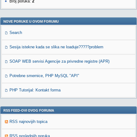
Broj poruka:
2
NOVE PORUKE U OVOM FORUMU
Search
Sesija istekne kada se slika ne loaduje?????problem
SOAP WEB servisi Agencije za privredne registre (APR)
Potrebne smernice, PHP MySQL "API"
PHP Tutorijal: Kontakt forma
RSS FEED-OVI OVOG FORUMA
RSS najnovijih topica
RSS poslednjih poruka