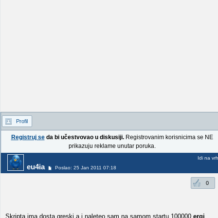
Profil
Registruj se
da bi učestvovao u diskusiji.
Registrovanim korisnicima se NE
prikazuju reklame unutar poruka.
Idi na vr
eu4ia
Poslao: 25 Jan 2011 07:18
0
Skripta ima dosta greski a i naleteo sam na samom startu 100000
ergi