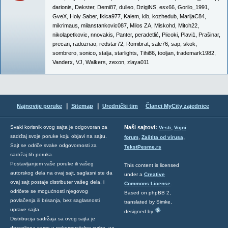
darionis
,
Dekster
,
Demi87
,
dulleo
,
DzigiNS
,
esx66
,
Gorilo_1991
,
GveX
,
Holy Saber
,
Ikica977
,
Kalem
,
kib
,
kozhedub
,
MarijaC84
,
mikrimaus
,
milanstankovic087
,
Milos ZA
,
Miskohd
,
Mitch22
,
nikolapetkovic
,
nnovakis
,
Panter
,
peradetlić
,
Piicoki
,
Plavi1
,
Prašinar
,
precan
,
radoznao
,
redstar72
,
Romibrat
,
sale76
,
sap
,
skok
,
sombrero
,
sonico
,
stalja
,
starlights
,
Tihi86
,
tooljan
,
trademark1982
,
Vanderx
,
VJ
,
Walkers
,
zexon
,
zlaya011
|
|
Najnovije poruke
Sitemap
Urednički tim
Članci MyCity zajednice
,
Svaki korisnik ovog sajta je odgovoran za
Naši sajtovi:
Vesti
Vojni
sadržaj svoje poruke koju objavi na sajtu.
,
,
forum
Zaštita od virusa
Sajt se odriče svake odgovornosti za
TekstPesme.rs
sadržaj tih poruka.
Postavljanjem vaše poruke ili vašeg
This content is licensed
autorskog dela na ovaj sajt, saglasni ste da
under a
Creative
ovaj sajt postaje distributer vašeg dela, i
Commons License
.
odričete se mogućnosti njegovog
Based on phpBB 2,
povlačenja ili brisanja, bez saglasnosti
translated by Simke,
uprave sajta.
designed by
Distribucija sadržaja sa ovog sajta je
dozvoljena samo u nekomercijalne svrhe, uz