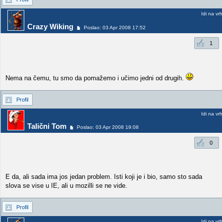
Idi na vr
Crazy Wiking
Poslao: 03 Apr 2008 17:52
1
Nema na čemu, tu smo da pomažemo i učimo jedni od drugih.
Profil
Idi na vr
Talični Tom
Poslao: 03 Apr 2008 19:08
0
E da, ali sada ima jos jedan problem. Isti koji je i bio, samo sto sada
slova se vise u IE, ali u mozilli se ne vide.
Profil
Idi na vr