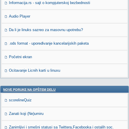
Informacija.rs - sajt o kompjuterskoj bezbednosti
Audio Player
Da li je linuks sazreo za masovnu upotrebu?
.ods format - upoređivanje kancelarijskih paketa
Početni ekran
Ocitavanje Licnih karti u linuxu
NOVE PORUKE NA OPŠTEM DELU
scorelineQuiz
Zanati koji (Ne)umiru
Zanimljivi i smešni statusi sa Twittera,Facebooka i ostalih soc.