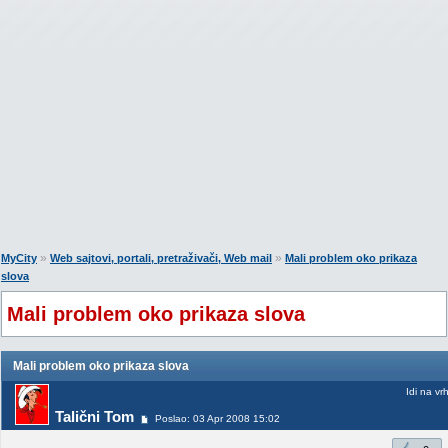
»
»
MyCity
Web sajtovi, portali, pretraživači, Web mail
Mali problem oko prikaza
slova
Mali problem oko prikaza slova
Mali problem oko prikaza slova
Idi na vr
Talični Tom
Poslao: 03 Apr 2008 15:02