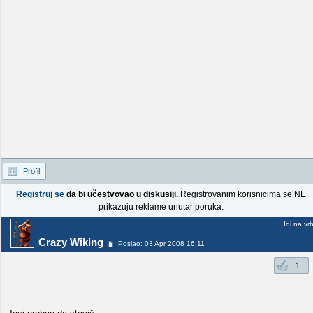
Profil
Registruj se
da bi učestvovao u diskusiji.
Registrovanim korisnicima se NE
prikazuju reklame unutar poruka.
Idi na vr
Crazy Wiking
Poslao: 03 Apr 2008 16:11
1