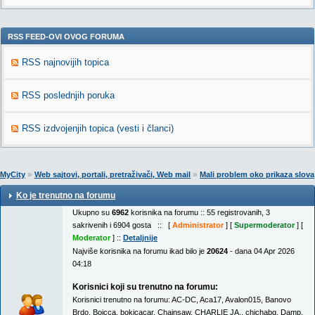
RSS FEED-OVI OVOG FORUMA
RSS najnovijih topica
RSS poslednjih poruka
RSS izdvojenjih topica (vesti i članci)
»
»
MyCity
Web sajtovi, portali, pretraživači, Web mail
Mali problem oko prikaza slova
Ko je trenutno na forumu
Ukupno su
6962
korisnika na forumu :: 55 registrovanih, 3
sakrivenih i 6904 gosta :: [
Administrator
] [
Supermoderator
] [
Moderator
] ::
Detaljnije
Najviše korisnika na forumu ikad bilo je
20624
- dana 04 Apr 2026
04:18
Korisnici koji su trenutno na forumu:
Korisnici trenutno na forumu:
AC-DC
,
Aca17
,
Avalon015
,
Banovo
Brdo
,
Bojcca
,
bokicacar
,
Chainsaw
,
CHARLIE JA.
,
chichabg
,
Damp
,