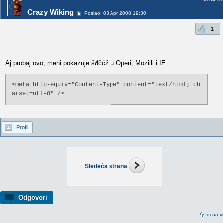
Crazy Wiking
Poslao: 03 Apr 2008 19:30
1
Aj probaj ovo, meni pokazuje šđčćž u Operi, Mozilli i IE.
<meta http-equiv="Content-Type" content="text/html; ch
arset=utf-8" />
Profil
Sledeća strana
Odgovori
Idi na v