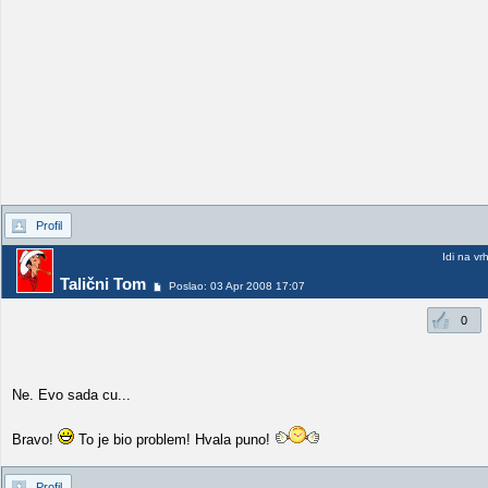
Profil
Idi na vr
Talični Tom
Poslao: 03 Apr 2008 17:07
0
Ne. Evo sada cu...
Bravo!
To je bio problem! Hvala puno!
Profil