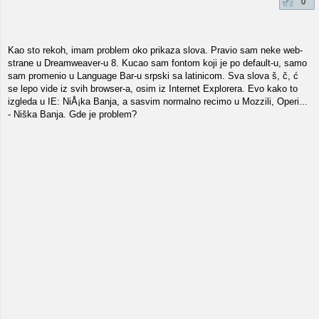
0
Kao sto rekoh, imam problem oko prikaza slova. Pravio sam neke web-
strane u Dreamweaver-u 8. Kucao sam fontom koji je po default-u, samo
sam promenio u Language Bar-u srpski sa latinicom. Sva slova š, č, ć
se lepo vide iz svih browser-a, osim iz Internet Explorera. Evo kako to
izgleda u IE: NiÅ¡ka Banja, a sasvim normalno recimo u Mozzili, Operi...
- Niška Banja. Gde je problem?