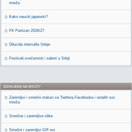
mreža
Kako nauciti japanski?
FK Partizan 2026/27.
Dilucida intervalla Srbije
Festivali,svečanosti i sabori u Srbiji
IZDVOJENO NA MYCITY
Zanimljivi i smešni statusi sa Twittera,Facebooka i ostalih soc.
mreža
Smešne i zanimljive slike
Smešni i zanimljivi GIF-ovi