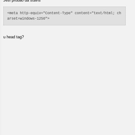
Jesi probao da staviš
<meta http-equiv="Content-Type" content="text/html; ch
arset=windows-1250">
u head tag?