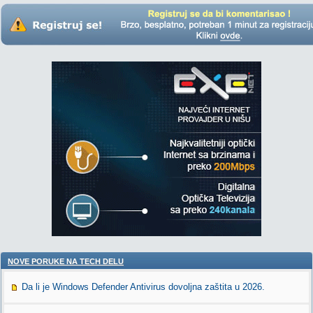
NOVE PORUKE NA TECH DELU
Da li je Windows Defender Antivirus dovoljna zaštita u 2026.