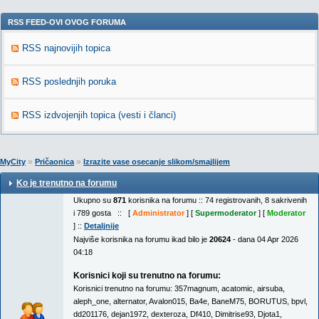
RSS FEED-OVI OVOG FORUMA
RSS najnovijih topica
RSS poslednjih poruka
RSS izdvojenjih topica (vesti i članci)
»
»
MyCity
Pričaonica
Izrazite vase osecanje slikom/smajlijem
Ko je trenutno na forumu
Ukupno su
871
korisnika na forumu :: 74 registrovanih, 8 sakrivenih
i 789 gosta :: [
Administrator
] [
Supermoderator
] [
Moderator
] ::
Detaljnije
Najviše korisnika na forumu ikad bilo je
20624
- dana 04 Apr 2026
04:18
Korisnici koji su trenutno na forumu:
Korisnici trenutno na forumu:
357magnum
,
acatomic
,
airsuba
,
aleph_one
,
alternator
,
Avalon015
,
Ba4e
,
BaneM75
,
BORUTUS
,
bpvl
,
dd201176
,
dejan1972
,
dexteroza
,
Df410
,
Dimitrise93
,
Djota1
,