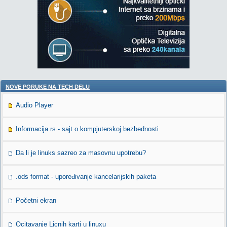
NOVE PORUKE NA TECH DELU
Audio Player
Informacija.rs - sajt o kompjuterskoj bezbednosti
Da li je linuks sazreo za masovnu upotrebu?
.ods format - upoređivanje kancelarijskih paketa
Početni ekran
Ocitavanje Licnih karti u linuxu