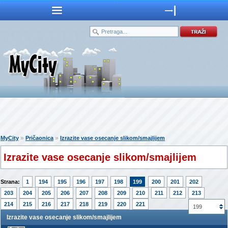
»
»
MyCity
Pričaonica
Izrazite vase osecanje slikom/smajlijem
Izrazite vase osecanje slikom/smajlijem
Strana:
1
194
195
196
197
198
199
200
201
202
203
204
205
206
207
208
209
210
211
212
213
214
215
216
217
218
219
220
221
199
Izrazite vase osecanje slikom/smajlijem