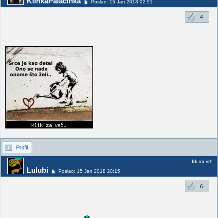
KlinkaPalacinka
Poslao: 15 Jan 2018 02:51
4
Profil
Idi na vrh
Lulubi
Poslao: 15 Jan 2018 20:15
6