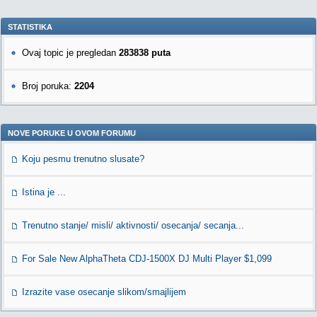
STATISTIKA
Ovaj topic je pregledan
283838 puta
Broj poruka:
2204
NOVE PORUKE U OVOM FORUMU
Koju pesmu trenutno slusate?
Istina je ...
Trenutno stanje/ misli/ aktivnosti/ osecanja/ secanja...
For Sale New AlphaTheta CDJ-1500X DJ Multi Player $1,099
Izrazite vase osecanje slikom/smajlijem