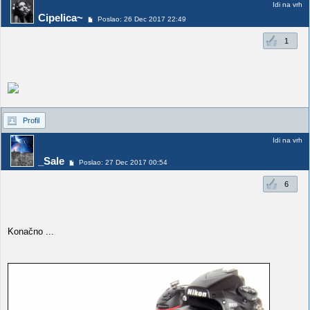
Idi na vrh
Cipelica~
Poslao: 26 Dec 2017 22:49
1
Profil
Idi na vrh
_Sale
Poslao: 27 Dec 2017 00:54
6
Konačno ...