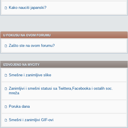
Kako nauciti japanski?
U FOKUSU NA OVOM FORUMU
Zašto ste na ovom forumu?
IZDVOJENO NA MYCITY
Smešne i zanimljive slike
Zanimljivi i smešni statusi sa Twittera,Facebooka i ostalih soc.
mreža
Poruka dana
Smešni i zanimljivi GIF-ovi