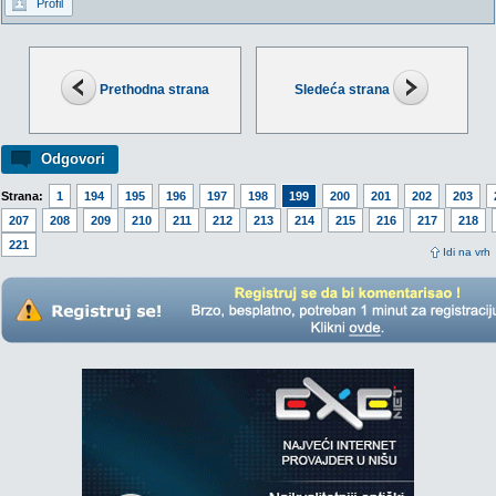
Profil
Prethodna strana
Sledeća strana
Odgovori
Strana:
1
194
195
196
197
198
199
200
201
202
203
207
208
209
210
211
212
213
214
215
216
217
218
221
Idi na vrh