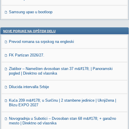
Samsung upao u bootloop
NOVE PORUKE NA OPŠTEM DELU
Prevod romana sa srpskog na engleski
FK Partizan 2026/27.
Zlatibor – Namešten dvosoban stan 37 m&#178; | Panoramski
pogled | Direktno od vlasnika
Dilucida intervalla Srbije
Kuća 209 m&#178; u Surčinu | 2 stambene jedinice | Uknjižena |
Blizu EXPO 2027
Novogradnja u Subotici – Dvosoban stan 68 m&#178; + garažno
mesto | Direktno od vlasnika