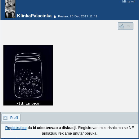
Idi na vrh
KlinkaPalacinka
Poslao: 25 Dec 2017 11:41
3
Profil
Registruj se
da bi učestvovao u diskusiji.
Registrovanim korisnicima se NE
prikazuju reklame unutar poruka.