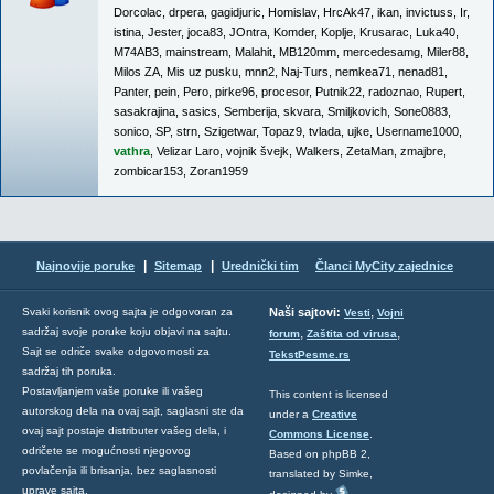
Dorcolac
,
drpera
,
gagidjuric
,
Homislav
,
HrcAk47
,
ikan
,
invictuss
,
Ir
,
istina
,
Jester
,
joca83
,
JOntra
,
Komder
,
Koplje
,
Krusarac
,
Luka40
,
M74AB3
,
mainstream
,
Malahit
,
MB120mm
,
mercedesamg
,
Miler88
,
Milos ZA
,
Mis uz pusku
,
mnn2
,
Naj-Turs
,
nemkea71
,
nenad81
,
Panter
,
pein
,
Pero
,
pirke96
,
procesor
,
Putnik22
,
radoznao
,
Rupert
,
sasakrajina
,
sasics
,
Semberija
,
skvara
,
Smiljkovich
,
Sone0883
,
sonico
,
SP
,
strn
,
Szigetwar
,
Topaz9
,
tvlada
,
ujke
,
Username1000
,
vathra
,
Velizar Laro
,
vojnik švejk
,
Walkers
,
ZetaMan
,
zmajbre
,
zombicar153
,
Zoran1959
|
|
Najnovije poruke
Sitemap
Urednički tim
Članci MyCity zajednice
,
Svaki korisnik ovog sajta je odgovoran za
Naši sajtovi:
Vesti
Vojni
sadržaj svoje poruke koju objavi na sajtu.
,
,
forum
Zaštita od virusa
Sajt se odriče svake odgovornosti za
TekstPesme.rs
sadržaj tih poruka.
Postavljanjem vaše poruke ili vašeg
This content is licensed
autorskog dela na ovaj sajt, saglasni ste da
under a
Creative
ovaj sajt postaje distributer vašeg dela, i
Commons License
.
odričete se mogućnosti njegovog
Based on phpBB 2,
povlačenja ili brisanja, bez saglasnosti
translated by Simke,
uprave sajta.