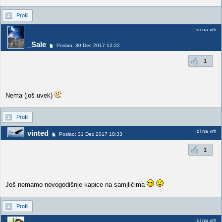
Profil
Idi na vrh
_Sale
Poslao: 30 Dec 2017 12:22
1
Nema (još uvek)
Profil
Idi na vrh
vinted
Poslao: 31 Dec 2017 18:33
1
Još nemamo novogodišnje kapice na samjlićima
Profil
Idi na vrh