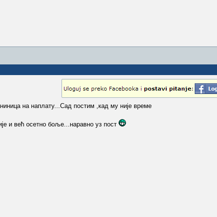
ниница на наплату...Сад постим ,кад му није време
је и већ осетно боље...наравно уз пост