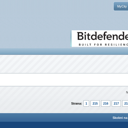
MyCity
N
Strana:
1
215
216
217
21
Skokni na 