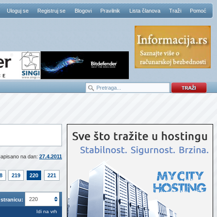
Uloguj se
Registruj se
Blogovi
Pravilnik
Lista članova
Traži
Pomoć
apisano na dan:
27.4.2011
8
219
220
221
220
stranicu:
Idi na vrh