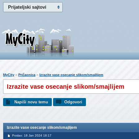
Prijateljski sajtovi
»
»
MyCity
Pričaonica
Izrazite vase osecanje slikom/smajlijem
Izrazite vase osecanje slikom/smajlijem
Napiši novu temu
Odgovori
Izrazite vase osecanje slikom/smajlijem
Poslao: 18 Jan 2024 18:17