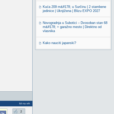
Kuća 209 m&#178; u Surčinu | 2 stambene
jedinice | Uknjižena | Blizu EXPO 2027
Novogradnja u Subotici – Dvosoban stan 68
m&#178; + garažno mesto | Direktno od
vlasnika
Kako nauciti japanski?
Idi na vrh
2