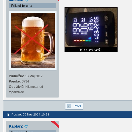
Prijatelj foruma
Pridružio:
13 Maj 2012
Poruke:
3734
Gde živiš:
Kilometar od
topolivnice
Profil
Poslao: 05 Nov 2024 10:28
Kaplar2