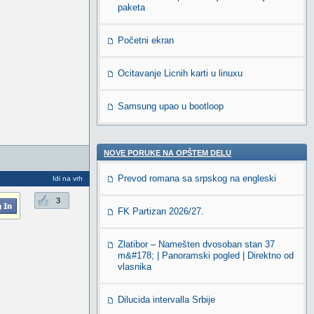
paketa
Početni ekran
Ocitavanje Licnih karti u linuxu
Samsung upao u bootloop
NOVE PORUKE NA OPŠTEM DELU
Prevod romana sa srpskog na engleski
Idi na vrh
3
FK Partizan 2026/27.
Zlatibor – Namešten dvosoban stan 37
m&#178; | Panoramski pogled | Direktno od
vlasnika
Dilucida intervalla Srbije