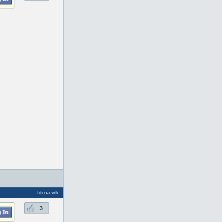
Idi na vrh
3