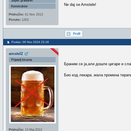
Super građanin
Ne daj se Amstele!
Konstruktor
Pridružio:
01 Nov 2013
Poruke:
1263
Profil
Poslao: 06 Nov 2024 23:18
amstel2
Prijatelj foruma
Браним се ја,али дошле цигаре и сла
Био код лекара..мала промена терапи
Pridružio:
13 Maj 2012