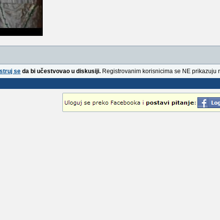
struj se
da bi učestvovao u diskusiji.
Registrovanim korisnicima se NE prikazuju 