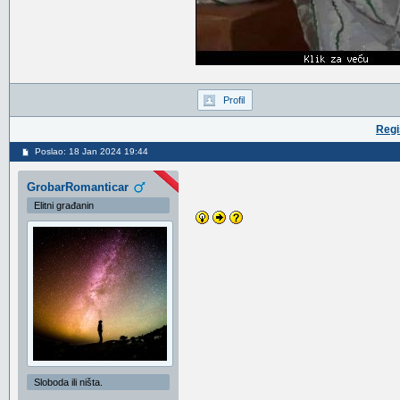
Profil
Regi
Poslao: 18 Jan 2024 19:44
GrobarRomanticar
Elitni građanin
Sloboda ili ništa.