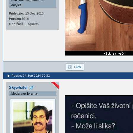
duty©t
Pridružio:
13 Dec 2013
Poruke:
9116
Gde živiš:
Esgaroth
Profil
Poslao: 04 Sep 2024 09:52
Skywhaler
Moderator foruma