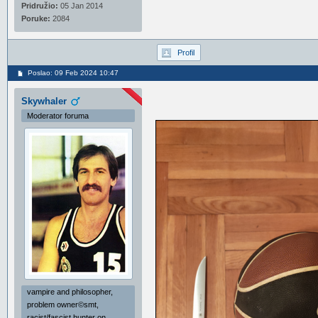
Pridružio:
05 Jan 2014
Poruke:
2084
Profil
Poslao: 09 Feb 2024 10:47
Skywhaler
Moderator foruma
vampire and philosopher,
problem owner©smt,
racist/fascist hunter on