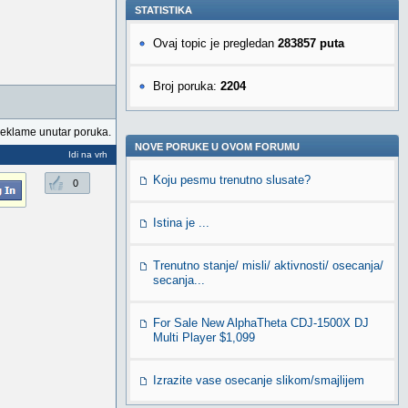
STATISTIKA
Ovaj topic je pregledan
283857 puta
Broj poruka:
2204
reklame unutar poruka.
NOVE PORUKE U OVOM FORUMU
Idi na vrh
Koju pesmu trenutno slusate?
0
Istina je ...
Trenutno stanje/ misli/ aktivnosti/ osecanja/
secanja...
For Sale New AlphaTheta CDJ-1500X DJ
Multi Player $1,099
Izrazite vase osecanje slikom/smajlijem