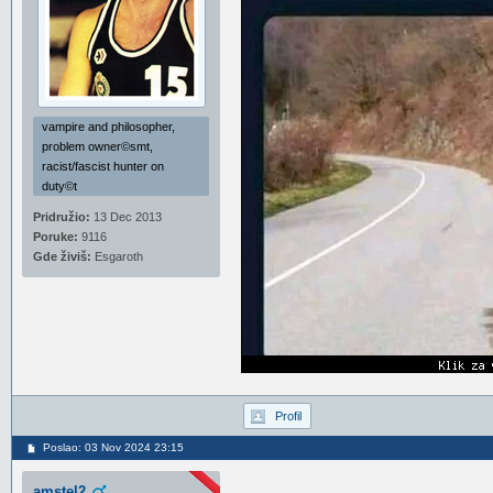
vampire and philosopher,
problem owner©smt,
racist/fascist hunter on
duty©t
Pridružio:
13 Dec 2013
Poruke:
9116
Gde živiš:
Esgaroth
Profil
Poslao: 03 Nov 2024 23:15
amstel2