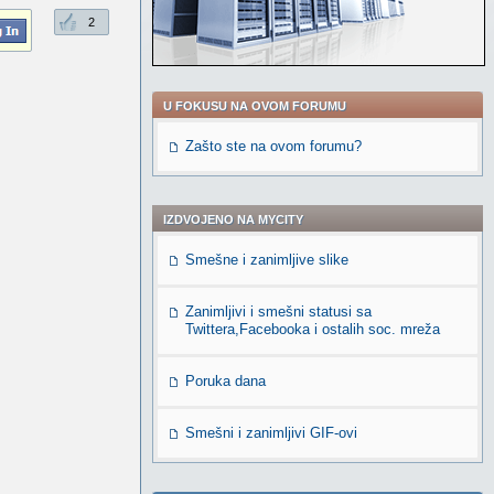
2
U FOKUSU NA OVOM FORUMU
Zašto ste na ovom forumu?
IZDVOJENO NA MYCITY
Smešne i zanimljive slike
Zanimljivi i smešni statusi sa
Twittera,Facebooka i ostalih soc. mreža
Poruka dana
Smešni i zanimljivi GIF-ovi