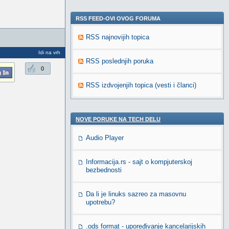
RSS FEED-OVI OVOG FORUMA
RSS najnovijih topica
Idi na vrh
RSS poslednjih poruka
0
RSS izdvojenjih topica (vesti i članci)
NOVE PORUKE NA TECH DELU
Audio Player
Informacija.rs - sajt o kompjuterskoj
bezbednosti
Da li je linuks sazreo za masovnu
upotrebu?
.ods format - upoređivanje kancelarijskih