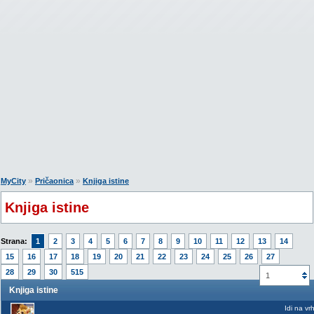
»
»
MyCity
Pričaonica
Knjiga istine
Knjiga istine
Strana:
1
2
3
4
5
6
7
8
9
10
11
12
13
14
15
16
17
18
19
20
21
22
23
24
25
26
27
28
29
30
515
1
Knjiga istine
Idi na vr