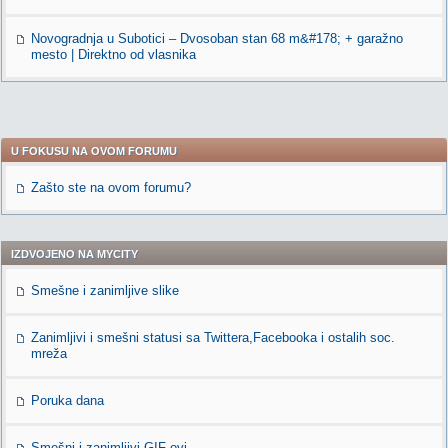
Novogradnja u Subotici – Dvosoban stan 68 m&#178; + garažno
mesto | Direktno od vlasnika
U FOKUSU NA OVOM FORUMU
Zašto ste na ovom forumu?
IZDVOJENO NA MYCITY
Smešne i zanimljive slike
Zanimljivi i smešni statusi sa Twittera,Facebooka i ostalih soc.
mreža
Poruka dana
Smešni i zanimljivi GIF-ovi