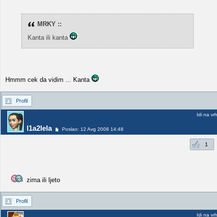
MRKY ::
Kanta ili kanta
Hmmm cek da vidim ... Kanta
Profil
Idi na vr
l1a2lela
Poslao: 12 Avg 2008 14:48
1
zima ili ljeto
Profil
Idi na vr