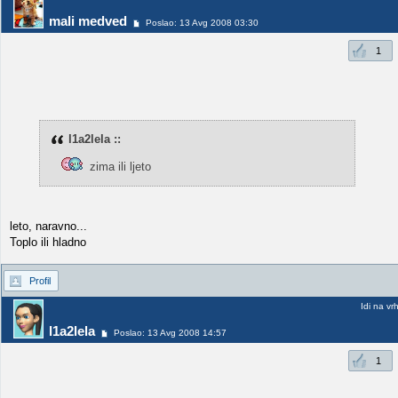
mali medved
Poslao: 13 Avg 2008 03:30
1
l1a2lela ::
zima ili ljeto
leto, naravno...
Toplo ili hladno
Profil
Idi na vr
l1a2lela
Poslao: 13 Avg 2008 14:57
1