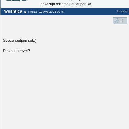
prikazuju reklame unutar poruka.
weshtica
Idi na vr
Poslao: 12 Avg 2008 02:57
2
Sveze cedjeni sok:)
Plaza ili krevet?