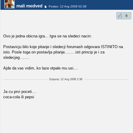
mali medved
Poslao: 12 Avg 2008 02:38
8
Ovo je jedna obicna igra... Igra se na sledeci nacin:
Postavicju bilo koje pitanje i sledecji forumash odgovara ISTINITO na
isto. Posle toga on postavlja pitanje.........isti princip je i za
sledecjeg........
Ajde da vas vidim, ko laze otpale mu usi....
Dopuna: 12 Avg 2008 2:38
Ja cu prvi poceti....
coca-cola ili pepsi