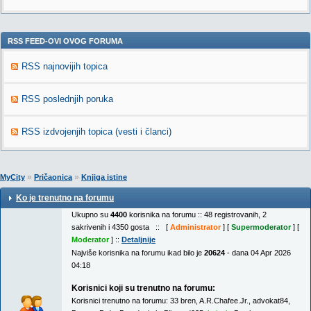
RSS FEED-OVI OVOG FORUMA
RSS najnovijih topica
RSS poslednjih poruka
RSS izdvojenjih topica (vesti i članci)
»
»
MyCity
Pričaonica
Knjiga istine
Ko je trenutno na forumu
Ukupno su
4400
korisnika na forumu :: 48 registrovanih, 2
sakrivenih i 4350 gosta :: [
Administrator
] [
Supermoderator
] [
Moderator
] ::
Detaljnije
Najviše korisnika na forumu ikad bilo je
20624
- dana 04 Apr 2026
04:18
Korisnici koji su trenutno na forumu:
Korisnici trenutno na forumu:
33 bren
,
A.R.Chafee.Jr.
,
advokat84
,