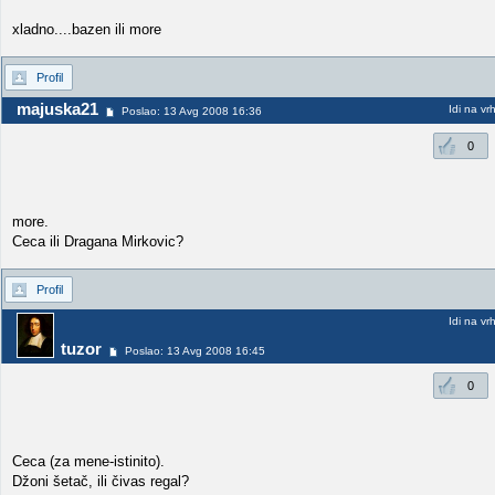
xladno....bazen ili more
Profil
majuska21
Idi na vr
Poslao: 13 Avg 2008 16:36
0
more.
Ceca ili Dragana Mirkovic?
Profil
Idi na vr
tuzor
Poslao: 13 Avg 2008 16:45
0
Ceca (za mene-istinito).
Džoni šetač, ili čivas regal?