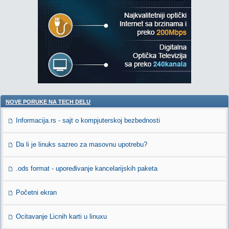
NOVE PORUKE NA TECH DELU
Informacija.rs - sajt o kompjuterskoj bezbednosti
Da li je linuks sazreo za masovnu upotrebu?
.ods format - upoređivanje kancelarijskih paketa
Početni ekran
Ocitavanje Licnih karti u linuxu