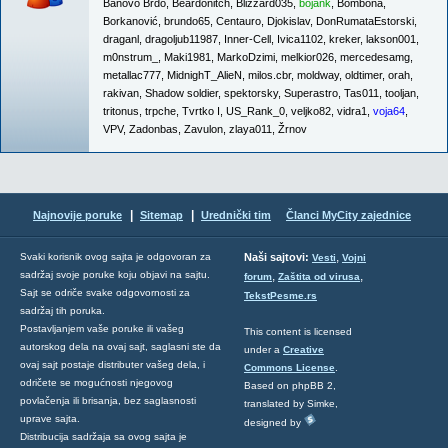
Banovo Brdo
,
Beardonitch
,
Blizzard035
,
bojank
,
Bombona
,
Borkanović
,
brundo65
,
Centauro
,
Djokislav
,
DonRumataEstorski
,
draganl
,
dragoljub11987
,
Inner-Cell
,
Ivica1102
,
kreker
,
lakson001
,
m0nstrum_
,
Maki1981
,
MarkoDzimi
,
melkior026
,
mercedesamg
,
metallac777
,
MidnighT_AlieN
,
milos.cbr
,
moldway
,
oldtimer
,
orah
,
rakivan
,
Shadow soldier
,
spektorsky
,
Superastro
,
Tas011
,
tooljan
,
tritonus
,
trpche
,
Tvrtko I
,
US_Rank_0
,
veljko82
,
vidra1
,
voja64
,
VPV
,
Zadonbas
,
Zavulon
,
zlaya011
,
Žrnov
|
|
Najnovije poruke
Sitemap
Urednički tim
Članci MyCity zajednice
,
Svaki korisnik ovog sajta je odgovoran za
Naši sajtovi:
Vesti
Vojni
sadržaj svoje poruke koju objavi na sajtu.
,
,
forum
Zaštita od virusa
Sajt se odriče svake odgovornosti za
TekstPesme.rs
sadržaj tih poruka.
Postavljanjem vaše poruke ili vašeg
This content is licensed
autorskog dela na ovaj sajt, saglasni ste da
under a
Creative
ovaj sajt postaje distributer vašeg dela, i
Commons License
.
odričete se mogućnosti njegovog
Based on phpBB 2,
povlačenja ili brisanja, bez saglasnosti
translated by Simke,
uprave sajta.
designed by
Distribucija sadržaja sa ovog sajta je