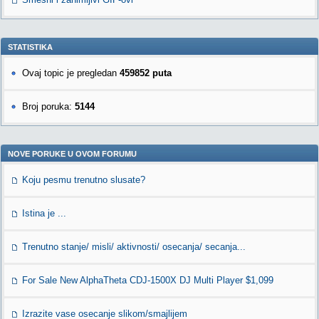
STATISTIKA
Ovaj topic je pregledan
459852 puta
Broj poruka:
5144
NOVE PORUKE U OVOM FORUMU
Koju pesmu trenutno slusate?
Istina je ...
Trenutno stanje/ misli/ aktivnosti/ osecanja/ secanja...
For Sale New AlphaTheta CDJ-1500X DJ Multi Player $1,099
Izrazite vase osecanje slikom/smajlijem