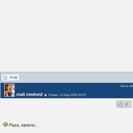
Profil
Idi na vr
mali medved
Poslao: 12 Avg 2008 03:57
2
Plaza, naravno...