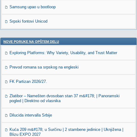
Samsung upao u bootloop
Srpski fontovi Unicod
NOVE PORUKE NA OPŠTEM DELU
Exploring Platforms: Why Variety, Usability, and Trust Matter
Prevod romana sa srpskog na engleski
FK Partizan 2026/27.
Zlatibor – Namešten dvosoban stan 37 m&#178; | Panoramski
pogled | Direktno od vlasnika
Dilucida intervalla Srbije
Kuća 209 m&#178; u Surčinu | 2 stambene jedinice | Uknjižena |
Blizu EXPO 2027