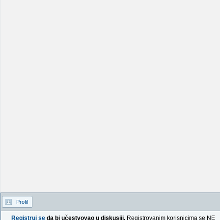
Profil
Registruj se
da bi učestvovao u diskusiji.
Registrovanim korisnicima se NE