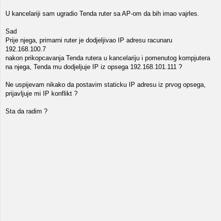
U kancelariji sam ugradio Tenda ruter sa AP-om da bih imao vajrles.
Sad
Prije njega, primarni ruter je dodjeljivao IP adresu racunaru
192.168.100.7
nakon prikopcavanja Tenda rutera u kancelariju i pomenutog kompjutera
na njega, Tenda mu dodjeljuje IP iz opsega 192.168.101.111 ?
Ne uspijevam nikako da postavim staticku IP adresu iz prvog opsega,
prijavljuje mi IP konflikt ?
Sta da radim ?