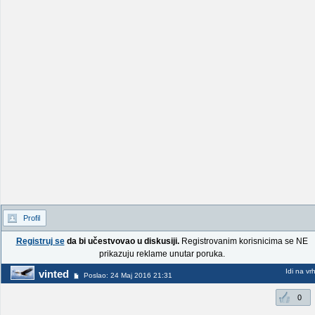
Profil
Registruj se
da bi učestvovao u diskusiji.
Registrovanim korisnicima se NE
prikazuju reklame unutar poruka.
Idi na vr
vinted
Poslao: 24 Maj 2016 21:31
0