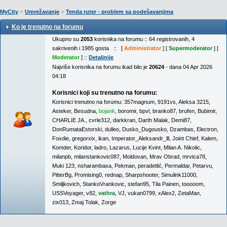
»
»
MyCity
Umrežavanje
Tenda ruter - problem sa podešavanjima
Ko je trenutno na forumu
Ukupno su
2053
korisnika na forumu :: 64 registrovanih, 4
sakrivenih i 1985 gosta :: [
Administrator
] [
Supermoderator
] [
Moderator
] ::
Detaljnije
Najviše korisnika na forumu ikad bilo je
20624
- dana 04 Apr 2026
04:18
Korisnici koji su trenutno na forumu:
Korisnici trenutno na forumu:
357magnum
,
9191vs
,
Aleksa 3215
,
Asteker
,
Besudna
,
bojank
,
boromir
,
bpvl
,
branko87
,
brufen
,
Bubimir
,
CHARLIE JA.
,
cvrle312
,
darkkran
,
Darth Malak
,
Demi87
,
DonRumataEstorski
,
dulleo
,
Dusko_Dugousko
,
Dzambas
,
Electron
,
Foxdie
,
gregorxix
,
ikan
,
Imperator_Aleksandr_lll
,
Joint Chief
,
Kalem
,
Komder
,
Koridor
,
ladro
,
Lazarus
,
Lucije Kvint
,
Milan A. Nikolic
,
milanpb
,
milanstankovic087
,
Moldovan
,
Mrav Obrad
,
mrvica78
,
Muki 123
,
nsharambasa
,
Pekman
,
peradetlić
,
Permaldar
,
Petarvu
,
PitterBg
,
Promising0
,
rednap
,
Sharpshooter
,
Simulink11000
,
Smiljkovich
,
StankoVrankovic
,
stefan95
,
Tila Painen
,
tooooom
,
USSVoyager
,
v82
,
vathra
,
VJ
,
vukan0799
,
xAlex2
,
ZetaMan
,
zix013
,
Zmaj Tolak
,
Zorge