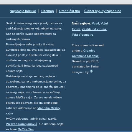
|
|
Najnovije poruke
Sitemap
Urednički tim
Članci MyCity zajednice
,
Svaki korisnik ovog sajta je odgovoran za
Naši sajtovi:
Vesti
Vojni
sadržaj svoje poruke koju objavi na sajtu.
,
,
forum
Zaštita od virusa
Sajt se odriče svake odgovornosti za
TekstPesme.rs
sadržaj tih poruka.
Postavljanjem vaše poruke ili vašeg
This content is licensed
autorskog dela na ovaj sajt, saglasni ste da
under a
Creative
ovaj sajt postaje distributer vašeg dela, i
Commons License
.
odričete se mogućnosti njegovog
Based on phpBB 2,
povlačenja ili brisanja, bez saglasnosti
translated by Simke,
uprave sajta.
designed by
Distribucija sadržaja sa ovog sajta je
dozvoljena samo u nekomercijalne svrhe, uz
obaveznu napomenu da je sadržaj preuzet
sa ovog sajta, i uz obavezno navođenje
adrese MyCity sajta. Za sve ostale vidove
distribucije obavezni ste da prethodno
zatražite odobrenje od
vlasnika MyCity
sajta
.
MyCity pokrenuo, administrira i razvija
Predrag Damnjanović
, a o uređenju sajta
se brine
MyCity Tim
.