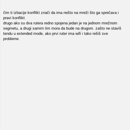
čim ti izbacije konflikt znači da ima nešto na mreži što ga sprečava i
pravi konflikt.
drugo ako su dva rutera redno spojena jedan je na jednom mrežnom
segmetu, a drugi samim tim mora da bude na drugom. zašto ne staviš
tendu u extended mode, ako prvi ruter ima wifi i tako rešiš sve
probleme.