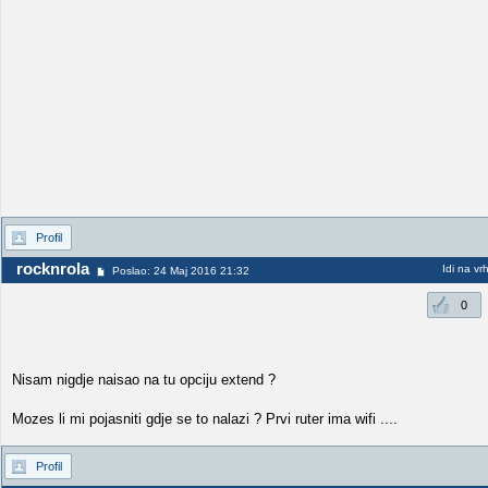
Profil
rocknrola
Idi na vr
Poslao: 24 Maj 2016 21:32
0
Nisam nigdje naisao na tu opciju extend ?
Mozes li mi pojasniti gdje se to nalazi ? Prvi ruter ima wifi ....
Profil