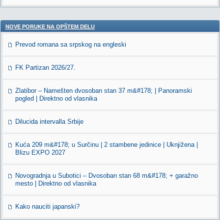
NOVE PORUKE NA OPŠTEM DELU
Prevod romana sa srpskog na engleski
FK Partizan 2026/27.
Zlatibor – Namešten dvosoban stan 37 m&#178; | Panoramski
pogled | Direktno od vlasnika
Dilucida intervalla Srbije
Kuća 209 m&#178; u Surčinu | 2 stambene jedinice | Uknjižena |
Blizu EXPO 2027
Novogradnja u Subotici – Dvosoban stan 68 m&#178; + garažno
mesto | Direktno od vlasnika
Kako nauciti japanski?