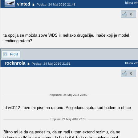
Idi na vr
vinted
Poslao: 24 Maj 2016 21:48
0
ta opcija se možda zove WDS ili nekako drugačije. Inače koji je model
tendinog rutera?
Profil
rocknrola
Idi na vr
Poslao: 24 Maj 2016 21:51
0
Napisano: 24 Maj 2016 22:50
td-wl0112 - ovo mi pise na racunu. Pogledacu sjutra kad budem o office
Dopuna: 24 Maj 2016 22:51
Bitno mi je da ga podesim, da on radi u tom extend rezimu, da ne
oderedjuje IP adrese, samo da bude AP, tj da salje vajrles signal...