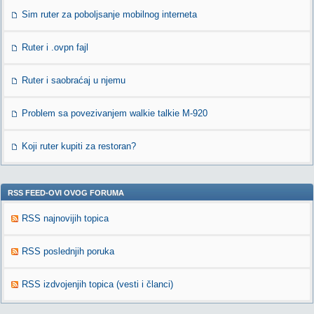
Sim ruter za poboljsanje mobilnog interneta
Ruter i .ovpn fajl
Ruter i saobraćaj u njemu
Problem sa povezivanjem walkie talkie M-920
Koji ruter kupiti za restoran?
RSS FEED-OVI OVOG FORUMA
RSS najnovijih topica
RSS poslednjih poruka
RSS izdvojenjih topica (vesti i članci)