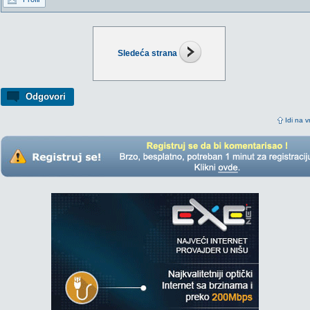
Sledeća strana
Odgovori
Idi na v