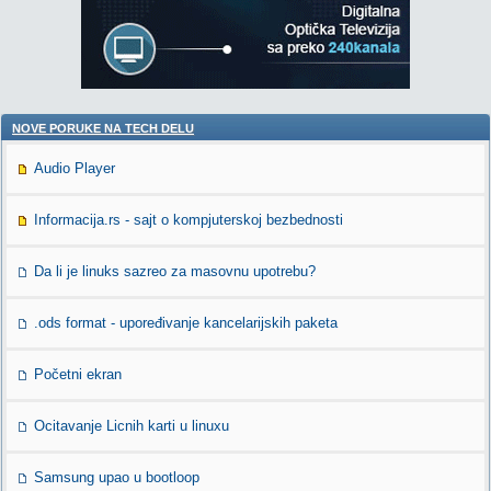
NOVE PORUKE NA TECH DELU
Audio Player
Informacija.rs - sajt o kompjuterskoj bezbednosti
Da li je linuks sazreo za masovnu upotrebu?
.ods format - upoređivanje kancelarijskih paketa
Početni ekran
Ocitavanje Licnih karti u linuxu
Samsung upao u bootloop