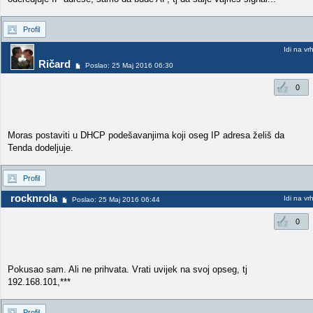
Profil
Idi na vr
Ričard
Poslao: 25 Maj 2016 06:30
0
Moras postaviti u DHCP podešavanjima koji oseg IP adresa želiš da
Tenda dodeljuje.
Profil
rocknrola
Idi na vr
Poslao: 25 Maj 2016 06:44
0
Pokusao sam. Ali ne prihvata. Vrati uvijek na svoj opseg, tj
192.168.101,***
Profil