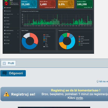
Profil
Odgovori
Idi na v