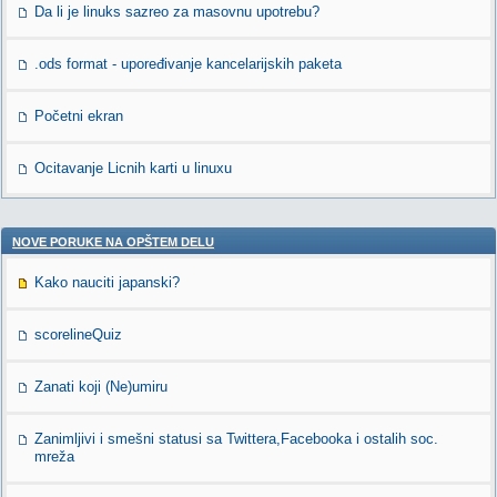
Da li je linuks sazreo za masovnu upotrebu?
.ods format - upoređivanje kancelarijskih paketa
Početni ekran
Ocitavanje Licnih karti u linuxu
NOVE PORUKE NA OPŠTEM DELU
Kako nauciti japanski?
scorelineQuiz
Zanati koji (Ne)umiru
Zanimljivi i smešni statusi sa Twittera,Facebooka i ostalih soc.
mreža