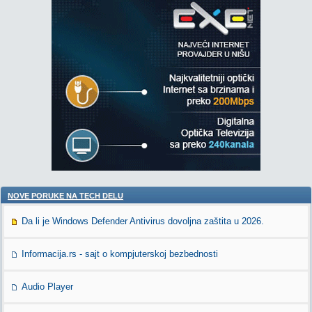
NOVE PORUKE NA TECH DELU
Da li je Windows Defender Antivirus dovoljna zaštita u 2026.
Informacija.rs - sajt o kompjuterskoj bezbednosti
Audio Player