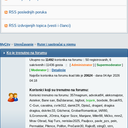
RSS poslednjih poruka
RSS izdvojenjih topica (vesti i članci)
»
»
MyCity
Umrežavanje
Ruter i saobraćaj u njemu
Ko je trenutno na forumu
Ukupno su
11492
korisnika na forumu :: 50 registrovanih, 6
sakrivenih i 11436 gosta :: [
Administrator
] [
Supermoderator
]
[
Moderator
] ::
Detaljnije
Najviše korisnika na forumu ikad bilo je
20624
- dana 04 Apr 2026
04:18
Korisnici koji su trenutno na forumu:
Korisnici trenutno na forumu:
357magnum
,
advokat84
,
aleksmajstor
,
Asteker
,
Bane san
,
Baždaranac
,
bigfoot
,
bojank
,
boxbole
,
BrcakRS
,
C-Gun
,
cavatina
,
cvrle312
,
damirZR
,
Djota1
,
draganl
,
dragisa
dragisa
,
dskrlec33
,
Gitzherai
,
GrobarRomanticar
,
IAR80
,
ILGromovnik
,
JOntra
,
Kajzer Soze
,
Manjane
,
Miler88
,
Mićko
,
mnn2
,
Mrav Obrad
,
Naj-Turs
,
nerislav2025
,
Pauljxxx
,
pavle_pzs
,
pein
,
Permaldar
,
Pilence
,
Polifon
,
Prečanin30
,
RajkoB
,
stingD
,
strn
,