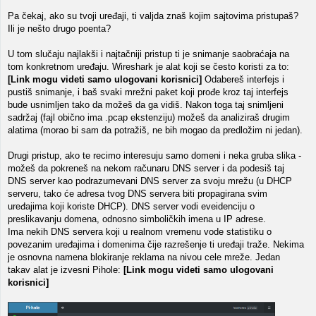
Pa čekaj, ako su tvoji uređaji, ti valjda znaš kojim sajtovima pristupaš?
Ili je nešto drugo poenta?
U tom slučaju najlakši i najtačniji pristup ti je snimanje saobraćaja na
tom konkretnom uređaju. Wireshark je alat koji se često koristi za to:
[Link mogu videti samo ulogovani korisnici]
Odabereš interfejs i
pustiš snimanje, i baš svaki mrežni paket koji prođe kroz taj interfejs
bude usnimljen tako da možeš da ga vidiš. Nakon toga taj snimljeni
sadržaj (fajl obično ima .pcap ekstenziju) možeš da analiziraš drugim
alatima (morao bi sam da potražiš, ne bih mogao da predložim ni jedan).
Drugi pristup, ako te recimo interesuju samo domeni i neka gruba slika -
možeš da pokreneš na nekom računaru DNS server i da podesiš taj
DNS server kao podrazumevani DNS server za svoju mrežu (u DHCP
serveru, tako će adresa tvog DNS servera biti propagirana svim
uređajima koji koriste DHCP). DNS server vodi eveidenciju o
preslikavanju domena, odnosno simboličkih imena u IP adrese.
Ima nekih DNS servera koji u realnom vremenu vode statistiku o
povezanim uređajima i domenima čije razrešenje ti uređaji traže. Nekima
je osnovna namena blokiranje reklama na nivou cele mreže. Jedan
takav alat je izvesni Pihole:
[Link mogu videti samo ulogovani
korisnici]