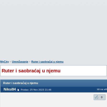
»
»
MyCity
Umrežavanje
Ruter i saobraćaj u njemu
Ruter i saobraćaj u njemu
Ruter i saobraćaj u njemu
Niksi84
Idi na vr
Poslao: 25 Nov 2023 21:46
0