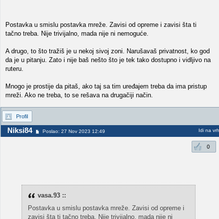
Postavka u smislu postavka mreže. Zavisi od opreme i zavisi šta ti
tačno treba. Nije trivijalno, mada nije ni nemoguće.
A drugo, to što tražiš je u nekoj sivoj zoni. Narušavaš privatnost, ko god
da je u pitanju. Zato i nije baš nešto što je tek tako dostupno i vidljivo na
ruteru.
Mnogo je prostije da pitaš, ako taj sa tim uređajem treba da ima pristup
mreži. Ako ne treba, to se rešava na drugačiji način.
Profil
Niksi84
Idi na vr
Poslao: 27 Nov 2023 12:49
0
vasa.93 ::
Postavka u smislu postavka mreže. Zavisi od opreme i
zavisi šta ti tačno treba. Nije trivijalno, mada nije ni