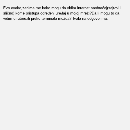
Evo ovako,zanima me kako mogu da vidim internet saobraćaj(sajtovi i
slično) kome pristupa određeni uređaj u mojoj mreži?Da li mogu to da
vidim u ruteru,ili preko terminala možda?Hvala na odgovorima.