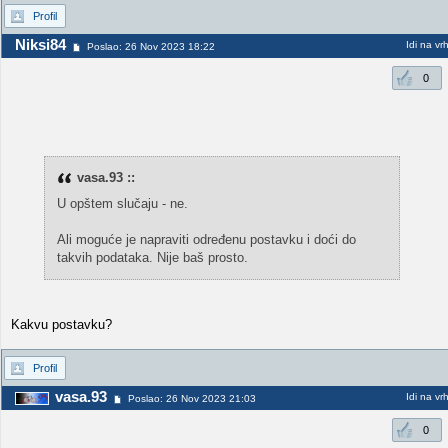
Profil
Niksi84
Idi na vr
Poslao: 26 Nov 2023 18:22
0
vasa.93 ::
U opštem slučaju - ne.
Ali moguće je napraviti određenu postavku i doći do
takvih podataka. Nije baš prosto.
Kakvu postavku?
Profil
vasa.93
Idi na vr
Poslao: 26 Nov 2023 21:03
0