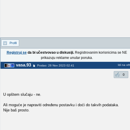
Profil
Registruj se
da bi učestvovao u diskusiji.
Registrovanim korisnicima se NE
prikazuju reklame unutar poruka.
vasa.93
Idi na vr
Poslao: 26 Nov 2023 02:41
0
U opštem slučaju - ne.
Ali moguće je napraviti određenu postavku i doći do takvih podataka.
Nije baš prosto.