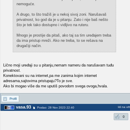
nemoguće.
A drugo, to što tražiš je u nekoj sivoj zoni. Narušavaš
privatnost, ko god da je u pitanju. Zato i nije baš nešto
što je tek tako dostupno i vidljivo na ruteru.
Mnogo je prostije da pitaš, ako taj sa tim uređajem treba
da ima pristup mreži. Ako ne treba, to se rešava na
drugačiji način.
Lično moji uređaji su u pitanju,nemam nameru da narušavam tuđu
privatnost.
Konektovani su na internet,pa me zanima kojim internet
adresama,sajtovima pristupaju?To je sve.
Ako bi mogao više da me uputiš povodom svega ovoga,hvala.
Profil
vasa.93
Idi na vr
Poslao: 28 Nov 2023 22:40
0