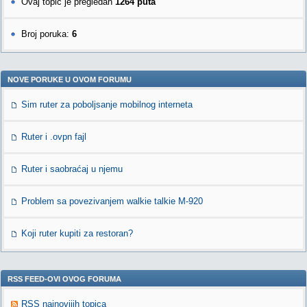
Ovaj topic je pregledan
1264 puta
Broj poruka:
6
NOVE PORUKE U OVOM FORUMU
Sim ruter za poboljsanje mobilnog interneta
Ruter i .ovpn fajl
Ruter i saobraćaj u njemu
Problem sa povezivanjem walkie talkie M-920
Koji ruter kupiti za restoran?
RSS FEED-OVI OVOG FORUMA
RSS najnovijih topica