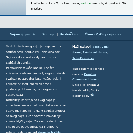
TheDictator
,
tomo2
,
tooljan
,
varda
,
vathra
,
vazduh
,
VJ
,
vukan0799
,
zmajbre
|
|
Najnovije poruke
Sitemap
Urednički tim
Članci MyCity zajednice
,
Svaki korisnik ovog sajta je odgovoran za
Naši sajtovi:
Vesti
Vojni
sadržaj svoje poruke koju objavi na sajtu.
,
,
forum
Zaštita od virusa
Sajt se odriče svake odgovornosti za
TekstPesme.rs
sadržaj tih poruka.
Postavljanjem vaše poruke ili vašeg
This content is licensed
autorskog dela na ovaj sajt, saglasni ste da
under a
Creative
ovaj sajt postaje distributer vašeg dela, i
Commons License
.
odričete se mogućnosti njegovog
Based on phpBB 2,
povlačenja ili brisanja, bez saglasnosti
translated by Simke,
uprave sajta.
designed by
Distribucija sadržaja sa ovog sajta je
dozvoljena samo u nekomercijalne svrhe, uz
obaveznu napomenu da je sadržaj preuzet
sa ovog sajta, i uz obavezno navođenje
adrese MyCity sajta. Za sve ostale vidove
distribucije obavezni ste da prethodno
zatražite odobrenje od
vlasnika MyCity