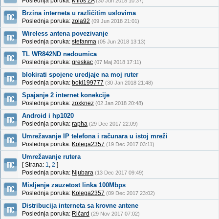
Poslednja poruka:
Milos ZA
(30 Jun 2018 10:37)
Brzina interneta u različitim uslovima
Poslednja poruka:
zola92
(09 Jun 2018 21:01)
Wireless antena povezivanje
Poslednja poruka:
stefanma
(05 Jun 2018 13:13)
TL WR842ND nedoumica
Poslednja poruka:
greskac
(07 Maj 2018 17:11)
blokirati spojene uredjaje na moj ruter
Poslednja poruka:
boki199777
(30 Jan 2018 21:48)
Spajanje 2 internet konekcije
Poslednja poruka:
zoxknez
(02 Jan 2018 20:48)
Android i hp1020
Poslednja poruka:
rapha
(29 Dec 2017 22:09)
Umrežavanje IP telefona i računara u istoj mreži
Poslednja poruka:
Kolega2357
(19 Dec 2017 03:11)
Umrežavanje rutera
[ Strana:
1
,
2
]
Poslednja poruka:
Njubara
(13 Dec 2017 09:49)
Misljenje zauzetost linka 100Mbps
Poslednja poruka:
Kolega2357
(09 Dec 2017 23:02)
Distribucija interneta sa krovne antene
Poslednja poruka:
Ričard
(29 Nov 2017 07:02)