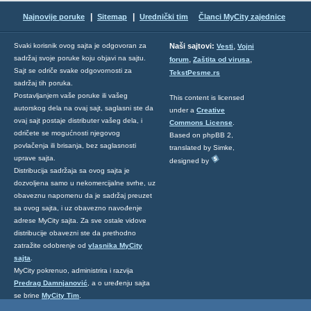
|
|
Najnovije poruke
Sitemap
Urednički tim
Članci MyCity zajednice
,
Svaki korisnik ovog sajta je odgovoran za
Naši sajtovi:
Vesti
Vojni
sadržaj svoje poruke koju objavi na sajtu.
,
,
forum
Zaštita od virusa
Sajt se odriče svake odgovornosti za
TekstPesme.rs
sadržaj tih poruka.
Postavljanjem vaše poruke ili vašeg
This content is licensed
autorskog dela na ovaj sajt, saglasni ste da
under a
Creative
ovaj sajt postaje distributer vašeg dela, i
Commons License
.
odričete se mogućnosti njegovog
Based on phpBB 2,
povlačenja ili brisanja, bez saglasnosti
translated by Simke,
uprave sajta.
designed by
Distribucija sadržaja sa ovog sajta je
dozvoljena samo u nekomercijalne svrhe, uz
obaveznu napomenu da je sadržaj preuzet
sa ovog sajta, i uz obavezno navođenje
adrese MyCity sajta. Za sve ostale vidove
distribucije obavezni ste da prethodno
zatražite odobrenje od
vlasnika MyCity
sajta
.
MyCity pokrenuo, administrira i razvija
Predrag Damnjanović
, a o uređenju sajta
se brine
MyCity Tim
.
Ukoliko želite da nas kontaktirate kliknite