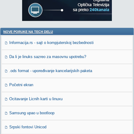
NOVE PORUKE NA TECH DELU
Informacija.rs - sajt o kompjuterskoj bezbednosti
Da li je linuks sazreo za masovnu upotrebu?
.ods format - upoređivanje kancelarijskih paketa
Početni ekran
Ocitavanje Licnih karti u linuxu
Samsung upao u bootloop
Srpski fontovi Unicod