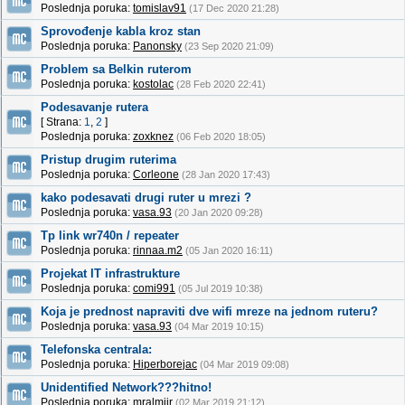
Poslednja poruka:
tomislav91
(17 Dec 2020 21:28)
Sprovođenje kabla kroz stan
Poslednja poruka:
Panonsky
(23 Sep 2020 21:09)
Problem sa Belkin ruterom
Poslednja poruka:
kostolac
(28 Feb 2020 22:41)
Podesavanje rutera
[ Strana:
1
,
2
]
Poslednja poruka:
zoxknez
(06 Feb 2020 18:05)
Pristup drugim ruterima
Poslednja poruka:
Corleone
(28 Jan 2020 17:43)
kako podesavati drugi ruter u mrezi ?
Poslednja poruka:
vasa.93
(20 Jan 2020 09:28)
Tp link wr740n / repeater
Poslednja poruka:
rinnaa.m2
(05 Jan 2020 16:11)
Projekat IT infrastrukture
Poslednja poruka:
comi991
(05 Jul 2019 10:38)
Koja je prednost napraviti dve wifi mreze na jednom ruteru?
Poslednja poruka:
vasa.93
(04 Mar 2019 10:15)
Telefonska centrala:
Poslednja poruka:
Hiperborejac
(04 Mar 2019 09:08)
Unidentified Network???hitno!
Poslednja poruka:
mralmiir
(02 Mar 2019 21:12)