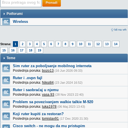
Pronađi
Potforumi
Wireless
Idi na vrh
Strana:
1
2
3
4
5
6
7
8
9
10
11
12
13
14
15
16
17
18
19
Teme
Sim ruter za poboljsanje mobilnog interneta
Poslednja poruka:
bozo13
(16 Jun 2026 09:33)
Ruter i .ovpn fajl
Poslednja poruka:
Niksi84
(23 Jan 2024 16:52)
Ruter i saobraćaj u njemu
Poslednja poruka:
vasa.93
(28 Nov 2023 22:40)
Problem sa povezivanjem walkie talkie M-920
Poslednja poruka:
luka1978
(06 Maj 2023 13:43)
Koji ruter kupiti za restoran?
Poslednja poruka:
tomislav91
(17 Dec 2020 21:30)
Cisco switch - ne mogu da mu pristupim