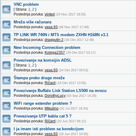
VNC problem
[ Strana:
1
,
2
]
Poslednja poruka:
vinted
(24 Nov 2017 18:55)
Mreža više računara
Poslednja poruka:
vasa.93
(06 Nov 2017 17:48)
TP LINK WR 740N i MTS modem ZXHN H168N v3.1
Poslednja poruka:
draggutin 2
(30 Okt 2017 12:48)
New Incoming Connection problem
Poslednja poruka:
Kolega2357
(29 Okt 2017 03:17)
Povezivanje na komsijin ADSL
[ Strana:
1
,
2
]
Poslednja poruka:
vasa.93
(24 Okt 2017 09:53)
Štampa preko druge mreže
Poslednja poruka:
Ričard
(18 Okt 2017 13:05)
Povezivanje Buffalo Link Station LS500 na mrezu
Poslednja poruka:
DorothyLucy
(03 Sep 2017 14:28)
WiFi range extender problem ?
Poslednja poruka:
Mikulino
(02 Jul 2017 18:34)
Prevezivanje UTP kabla cat 5 ?
Poslednja poruka:
Ričard
(20 Jun 2017 06:12)
I ja imam isti problem sa konekcijom
Poslednja poruka:
vasa.93
(18 Jun 2017 16:56)