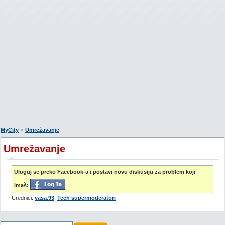
»
MyCity
Umrežavanje
Umrežavanje
Uloguj se preko Facebook-a i postavi novu diskusiju za problem koji
imaš:
Urednici:
vasa.93
,
Tech supermoderatori