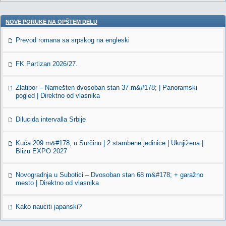
NOVE PORUKE NA OPŠTEM DELU
Prevod romana sa srpskog na engleski
FK Partizan 2026/27.
Zlatibor – Namešten dvosoban stan 37 m&#178; | Panoramski
pogled | Direktno od vlasnika
Dilucida intervalla Srbije
Kuća 209 m&#178; u Surčinu | 2 stambene jedinice | Uknjižena |
Blizu EXPO 2027
Novogradnja u Subotici – Dvosoban stan 68 m&#178; + garažno
mesto | Direktno od vlasnika
Kako nauciti japanski?