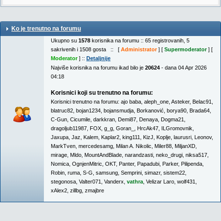
Ko je trenutno na forumu
Ukupno su
1578
korisnika na forumu :: 65 registrovanih, 5
sakrivenih i 1508 gosta :: [
Administrator
] [
Supermoderator
] [
Moderator
] ::
Detaljnije
Najviše korisnika na forumu ikad bilo je
20624
- dana 04 Apr 2026
04:18
Korisnici koji su trenutno na forumu:
Korisnici trenutno na forumu:
ajo baba
,
aleph_one
,
Asteker
,
Belac91
,
blatruc82
,
bojan1234
,
bojansmudja
,
Borkanović
,
borya90
,
Brada64
,
C-Gun
,
Cicumile
,
darkkran
,
Demi87
,
Denaya
,
Dogma21
,
dragoljub11987
,
FOX
,
g_g
,
Goran_
,
HrcAk47
,
ILGromovnik
,
Jaxupa
,
Jaz
,
Kalem
,
Kaplar2
,
king111
,
KizJ
,
Koplje
,
laurusri
,
Leonov
,
MarkTven
,
mercedesamg
,
Milan A. Nikolic
,
Miler88
,
MiljanXD
,
mirage
,
Mldo
,
MountAndBlade
,
narandzasti
,
neko_drugi
,
niksa517
,
Nomica
,
OgnjenMitric
,
OKT
,
Panter
,
Papadubi
,
Parker
,
Pilipenda
,
Robin
,
ruma
,
S-G
,
samsung
,
Semprini
,
simazr
,
sistem22
,
stegonosa
,
Valter071
,
Vanderx
,
vathra
,
Velizar Laro
,
wolf431
,
xAlex2
,
zillbg
,
zmajbre