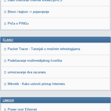
Kako sherovati Internet konekciju-ICS
Bitovi i bajtovi -> pojasnjenje
Priča o PINGu
ČLANCI
Packet Tracer - Tutorijali o mrežnim tehnologijama
Podešavanje multimedijalnog čvorišta
umrezavanje dva racunara
Mikrotik - Kako usloviti pristup Internetu
LINKOVI
Power over Ethernet