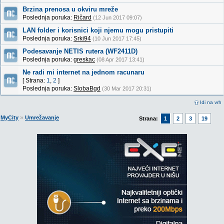
Brzina prenosa u okviru mreže
Poslednja poruka:
Ričard
(12 Jun 2017 09:07)
LAN folder i korisnici koji njemu mogu pristupiti
Poslednja poruka:
Srki94
(10 Jun 2017 17:45)
Podesavanje NETIS rutera (WF2411D)
Poslednja poruka:
greskac
(08 Apr 2017 13:41)
Ne radi mi internet na jednom racunaru
[ Strana:
1
,
2
]
Poslednja poruka:
SlobaBgd
(30 Mar 2017 20:31)
Idi na vrh
»
MyCity
Umrežavanje
Strana:
1
2
3
19