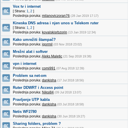
Vox tv i internet
[ Strana:
1
,
2
]
Poslednja poruka:
milanoviczoran76
(28 Jan 2019 17:17)
Kineska DNS adresa i njen unos u Telekom ruter
[ Strana:
1
,
2
]
Poslednja poruka:
kovalskisrbzorin
(13 Jan 2019 12:34)
Kako umrežiti štampač?
Poslednja poruka:
igormil
(03 Nov 2018 23:02)
Mrežni alat i softver
Poslednja poruka:
Aleks Maletic
(21 Sep 2018 19:38)
vpn i internet
Poslednja poruka:
comi991
(07 Avg 2018 12:39)
Problem sa net-om
Poslednja poruka:
dankisha
(17 Jul 2018 18:56)
Ruter DDWRT i Access point
Poslednja poruka:
Niksi84
(09 Jul 2018 13:07)
Pravljenje UTP kabla
Poslednja poruka:
dankisha
(03 Jul 2018 18:58)
Netis WF2780
Poslednja poruka:
dankisha
(30 Jun 2018 19:27)
Sharing folders, problem ?