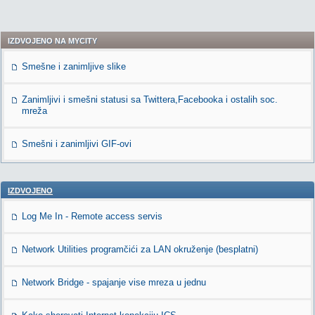
IZDVOJENO NA MYCITY
Smešne i zanimljive slike
Zanimljivi i smešni statusi sa Twittera,Facebooka i ostalih soc.
mreža
Smešni i zanimljivi GIF-ovi
IZDVOJENO
Log Me In - Remote access servis
Network Utilities programčići za LAN okruženje (besplatni)
Network Bridge - spajanje vise mreza u jednu