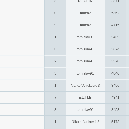
8
Dusan.cz
2871
0
blue82
5362
9
blue82
4715
1
tomislav91
5469
8
tomislav91
3674
2
tomislav91
3570
5
tomislav91
4840
1
Marko Velickovic 3
3496
7
E.L.I.T.E.
4341
3
tomislav91
3453
1
Nikola Janković 2
5173