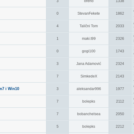
3
oreno
1338
0
StevanFekete
1862
4
Talični Tom
2033
1
maki.t99
2326
0
gogi100
1743
3
Jana Adamović
2324
7
SimkedeX
2143
n7 i Win10
3
aleksandar996
1977
7
bolepks
2112
7
bobanchelsea
2050
5
bolepks
2212