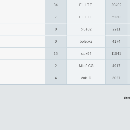
34
E.L.I.T.E.
20492
7
E.L.I.T.E.
5230
0
blue82
2911
0
bolepks
4174
15
stex94
11541
2
Miloš CG
4917
4
Vuk_D
3027
Str