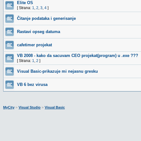
Elite OS
[ Strana:
1
,
2
,
3
,
4
]
Čitanje podataka i generisanje
Rastavi opseg datuma
cafetimer projekat
VB 2008 - kako da sacuvam CEO projekat(program) u .exe ???
[ Strana:
1
,
2
]
Visual Basic-prikazuje mi nejasnu gresku
VB 6 bez virusa
»
»
MyCity
Visual Studio
Visual Basic