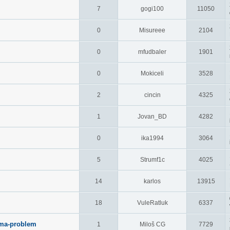
7
gogi100
11050
0
Misureee
2104
0
mfudbaler
1901
0
Mokiceli
3528
2
cincin
4325
1
Jovan_BD
4282
0
ika1994
3064
5
Strumf1c
4025
14
karlos
13915
18
VuleRatluk
6337
ama-problem
1
Miloš CG
7729