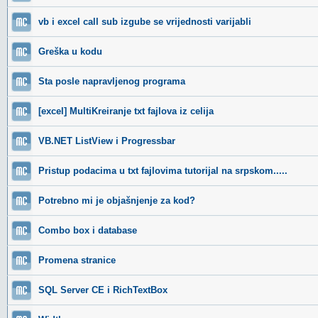
vb i excel call sub izgube se vrijednosti varijabli
Greška u kodu
Sta posle napravljenog programa
[excel] MultiKreiranje txt fajlova iz celija
VB.NET ListView i Progressbar
Pristup podacima u txt fajlovima tutorijal na srpskom.....
Potrebno mi je objašnjenje za kod?
Combo box i database
Promena stranice
SQL Server CE i RichTextBox