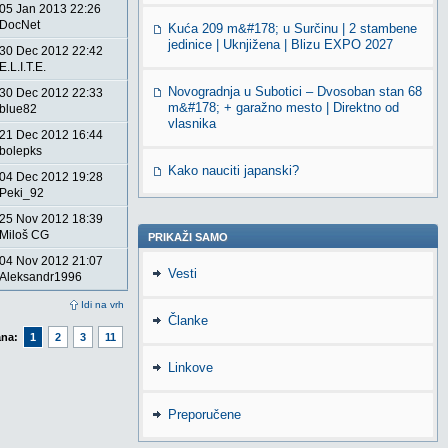
05 Jan 2013 22:26
DocNet
Kuća 209 m&#178; u Surčinu | 2 stambene
jedinice | Uknjižena | Blizu EXPO 2027
30 Dec 2012 22:42
E.L.I.T.E.
Novogradnja u Subotici – Dvosoban stan 68
30 Dec 2012 22:33
m&#178; + garažno mesto | Direktno od
blue82
vlasnika
21 Dec 2012 16:44
bolepks
Kako nauciti japanski?
04 Dec 2012 19:28
Peki_92
25 Nov 2012 18:39
Miloš CG
PRIKAŽI SAMO
04 Nov 2012 21:07
Vesti
Aleksandr1996
Idi na vrh
Članke
ana:
1
2
3
11
Linkove
Preporučene