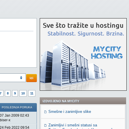
Idi
7
8
9
10
11
IZDVOJENO NA MYCITY
POSLEDNJA PORUKA
Smešne i zanimljive slike
07 Jan 2009 02:43
biser-x
Zanimljivi i smešni statusi sa
24 Feb 2022 09:54