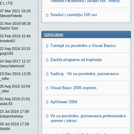
Twittera,Facebooka i ostalih soc. mreža
E.L.I.T.E.
07 Mar 2021 16:29
Smešni i zanimljivi GIF-ovi
StevanFekete
01 Nov 2019 08:20
Talični Tom
IZDVOJENO
02 Feb 2019 15:48
branko62
Tutorijal za pocetnike u Visual Basicu
22 Avg 2018 10:33
gogi100
Zastita programa od kopiranja
24 Sep 2017 12:37
Jana Adamović
Sadrzaj : Vb za pocetnike, poznavaoce...
23 Dec 2016 13:35
_ivKe
05 Avg 2016 10:54
Visual Basic 2005 express
_ivKe
01 Avg 2016 21:01
ApiViewer 2004
vasa.93
15 Jul 2016 17:58
Vb za pocetnike, poznavaoce,profesionalce
bobanchelsea
-primeri i trikovi
09 Jul 2016 17:28
Srki94