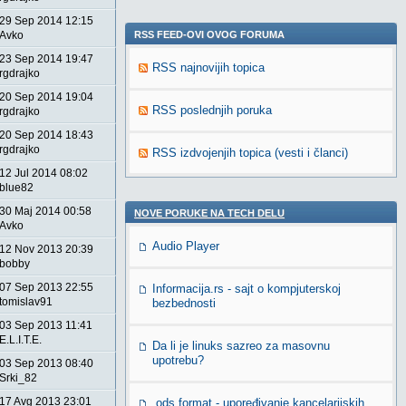
29 Sep 2014 12:15
Avko
RSS FEED-OVI OVOG FORUMA
23 Sep 2014 19:47
RSS najnovijih topica
rgdrajko
20 Sep 2014 19:04
RSS poslednjih poruka
rgdrajko
20 Sep 2014 18:43
rgdrajko
RSS izdvojenjih topica (vesti i članci)
12 Jul 2014 08:02
blue82
30 Maj 2014 00:58
NOVE PORUKE NA TECH DELU
Avko
Audio Player
12 Nov 2013 20:39
bobby
07 Sep 2013 22:55
Informacija.rs - sajt o kompjuterskoj
tomislav91
bezbednosti
03 Sep 2013 11:41
E.L.I.T.E.
Da li je linuks sazreo za masovnu
upotrebu?
03 Sep 2013 08:40
Srki_82
17 Avg 2013 23:01
.ods format - upoređivanje kancelarijskih