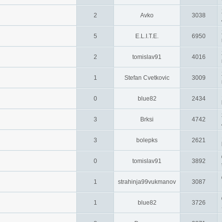
2
Avko
3038
5
E.L.I.T.E.
6950
2
tomislav91
4016
1
Stefan Cvetkovic
3009
0
blue82
2434
3
Brksi
4742
3
bolepks
2621
0
tomislav91
3892
1
strahinja99vukmanov
3087
1
blue82
3726