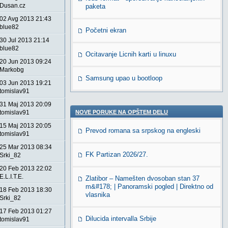
Dusan.cz
paketa
02 Avg 2013 21:43
blue82
Početni ekran
30 Jul 2013 21:14
blue82
Ocitavanje Licnih karti u linuxu
20 Jun 2013 09:24
Markobg
Samsung upao u bootloop
03 Jun 2013 19:21
tomislav91
31 Maj 2013 20:09
tomislav91
NOVE PORUKE NA OPŠTEM DELU
15 Maj 2013 20:05
Prevod romana sa srpskog na engleski
tomislav91
25 Mar 2013 08:34
FK Partizan 2026/27.
Srki_82
20 Feb 2013 22:02
E.L.I.T.E.
Zlatibor – Namešten dvosoban stan 37
m&#178; | Panoramski pogled | Direktno od
18 Feb 2013 18:30
vlasnika
Srki_82
17 Feb 2013 01:27
Dilucida intervalla Srbije
tomislav91