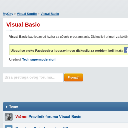
»
»
MyCity
Visual Studio
Visual Basic
Visual Basic
Visual Basic
kao jedan od jezika za učenje programiranja. Diskusije i primeri za lakši 
Uloguj se preko Facebook-a i postavi novu diskusiju za problem koji imaš:
Urednici:
Tech supermoderatori
Pronađi
Teme
Važno:
Pravilnik foruma Visual Basic