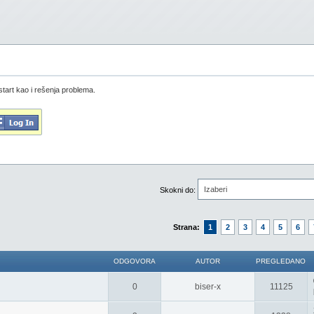
start kao i rešenja problema.
Izaberi
Skokni do:
Strana:
1
2
3
4
5
6
ODGOVORA
AUTOR
PREGLEDANO
0
biser-x
11125