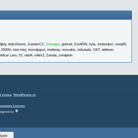
djboj
,
dule10savic
,
GandorCC
,
Georgius
,
gobrad
,
GUARIN
,
hyla
,
Jonbonjovi
,
JosipRi
,
e 2000N
,
mist-mist
,
mocnijogurt
,
moldway
,
nnovakis
,
nobutado
,
OKT
,
oldtimer
,
Velizar Laro
,
VJ
,
vlad4
,
xAlex2
,
Zandar
,
zemljanin
,
d virusa
TekstPesme.rs
Commons License
.
esigned by
ijam