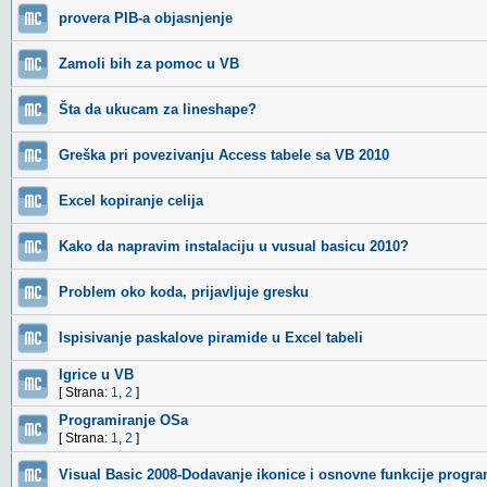
provera PIB-a objasnjenje
Zamoli bih za pomoc u VB
Šta da ukucam za lineshape?
Greška pri povezivanju Access tabele sa VB 2010
Excel kopiranje celija
Kako da napravim instalaciju u vusual basicu 2010?
Problem oko koda, prijavljuje gresku
Ispisivanje paskalove piramide u Excel tabeli
Igrice u VB
[ Strana:
1
,
2
]
Programiranje OSa
[ Strana:
1
,
2
]
Visual Basic 2008-Dodavanje ikonice i osnovne funkcije progr