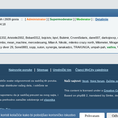
nih i 2609 gosta :: [
Administrator
] [
Supermoderator
] [
Moderator
] ::
Detaljnije
04:18
11332
,
Aristotle2002
,
Boban0312
,
bojcistv
,
bpvl
,
Bubimir
,
CrveniSolaris
,
dane007
,
darkojovxp
,
ambo
,
mean_machine
,
mercedesamg
,
Milan A. Nikolic
,
milenko crazy north
,
Milometer
,
Mirag
y diver 29
,
Sone0883
,
sspp
,
suton
,
synergia
,
tanakadzo
,
TRAVUNIJA
,
umpah-pah
,
vathra
,
|
|
Najnovije poruke
Sitemap
Urednički tim
Članci MyCity zajednice
,
,
odriče svake odgovornosti za sadržaj tih poruka.
Naši sajtovi:
Vesti
Vojni forum
Zaštita o
aje distributer vašeg dela, i odričete se
This content is licensed under a
Creative 
napomenu da je sadržaj preuzet sa ovog sajta, i
Based on phpBB 2, translated by Simke, d
 da prethodno zatražite odobrenje od
vlasnika
City Tim
.
 koristi kolačiće kako bi poboljšao korisničko iskustvo
Prihvatam
Odb