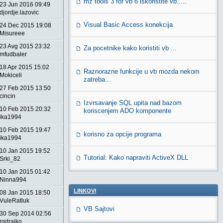
mz tools 3 for vb 6 iskoristite vb.....
23 Jun 2016 09:49
djordje.lazovic
Visual Basic Access konekcija
24 Dec 2015 19:08
Misureee
23 Avg 2015 23:32
Za pocetnike kako koristiti vb ...
mfudbaler
18 Apr 2015 15:02
Raznorazne funkcije u vb mozda nekom
Mokiceli
zatreba...
27 Feb 2015 13:50
cincin
Izvrsavanje SQL upita nad bazom
10 Feb 2015 20:32
koriscenjem ADO komponente
ika1994
10 Feb 2015 19:47
korisno za opcije programa
ika1994
10 Jan 2015 19:52
Tutorial: Kako napraviti ActiveX DLL
Srki_82
10 Jan 2015 01:42
Ninna994
LINKOVI
08 Jan 2015 18:50
VuleRatluk
VB Sajtovi
30 Sep 2014 02:56
rgdrajko