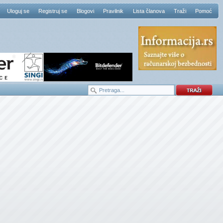
Uloguj se
Registruj se
Blogovi
Pravilnik
Lista članova
Traži
Pomoć