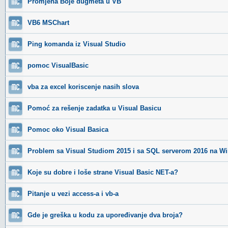
Promjena Boje dugmeta u VB
VB6 MSChart
Ping komanda iz Visual Studio
pomoc VisualBasic
vba za excel koriscenje nasih slova
Pomoć za rešenje zadatka u Visual Basicu
Pomoc oko Visual Basica
Problem sa Visual Studiom 2015 i sa SQL serverom 2016 na Wi
Koje su dobre i loše strane Visual Basic NET-a?
Pitanje u vezi access-a i vb-a
Gde je greška u kodu za upoređivanje dva broja?