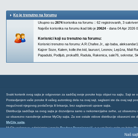
Ko je trenutno na forumu
Ukupno su
2674
korisnika na forumu :: 62 registrovanih, 3 sakrive
Najviše korisnika na forumu ikad bilo je
20624
- dana 04 Apr 2026 
Korisnici koji su trenutno na forumu:
Korisnici trenutno na forumu:
A.R.Chafee.Jr.
,
ajo baba
,
aleksandar
Kajzer Soze
,
Kalem
,
kolle.the.kid
,
laurusri
,
Leonov
,
Lep1na
,
Mali R
Papadubi
,
Podljub
,
proka89
,
Radula
,
Rakenica
,
sale76
,
sekretar
,
Sk
Svaki korisnik ovog sajta je odgovoran za sadržaj svoje poruke koju objavi na sajtu. Sajt se 
Postavljanjem vaše poruke ili vašeg autorskog dela na ovaj sajt, saglasni ste da ovaj sajt post
mogućnosti njegovog povlačenja ili brisanja, bez saglasnosti uprave sajta.
Distribucija sadržaja sa ovog sajta je dozvoljena samo u nekomercijalne svrhe, uz obaveznu 
uz obavezno navođenje adrese MyCity sajta. Za sve ostale vidove distribucije obavezni ste
MyCity sajta
.
MyCity pokrenuo, administrira i razvija
Predrag Damnjanović
, a o uređenju sajta se brine
My
Ukoliko želite da nas kontaktirate kliknite
ovde
.
Naš sajt