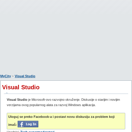
»
MyCity
Visual Studio
Visual Studio
Visual Studio
je Microsoft-ovo razvojno okruženje. Diskusije o starijim i novijim
verzijama ovog popularnog alata za razvoj Windows aplikacija.
Uloguj se preko Facebook-a i postavi novu diskusiju za problem koji
imaš: