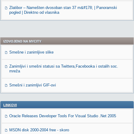
Zlatibor – Namešten dvosoban stan 37 m&#178; | Panoramski
pogled | Direktno od vlasnika
IZDVOJENO NA MYCITY
Smešne i zanimljive slike
Zanimljivi i smešni statusi sa Twittera,Facebooka i ostalih soc.
mreža
Smešni i zanimljivi GIF-ovi
LINKOVI
Oracle Releases Developer Tools For Visual Studio .Net 2005
MSDN disk 2000-2004 free - skoro