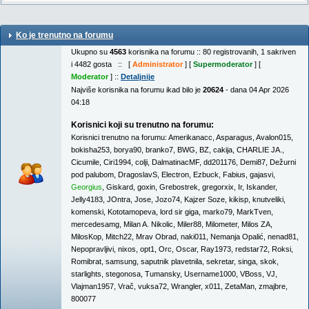
Ko je trenutno na forumu
Ukupno su
4563
korisnika na forumu :: 80 registrovanih, 1 sakriven
i 4482 gosta :: [
Administrator
] [
Supermoderator
] [
Moderator
] ::
Detaljnije
Najviše korisnika na forumu ikad bilo je
20624
- dana 04 Apr 2026
04:18
Korisnici koji su trenutno na forumu:
Korisnici trenutno na forumu:
Amerikanacc
,
Asparagus
,
Avalon015
,
bokisha253
,
borya90
,
branko7
,
BWG
,
BZ
,
cakija
,
CHARLIE JA.
,
Cicumile
,
Ciri1994
,
colji
,
DalmatinacMF
,
dd201176
,
Demi87
,
Dežurni
pod palubom
,
DragoslavS
,
Electron
,
Ezbuck
,
Fabius
,
gajasvi
,
Georgius
,
Giskard
,
goxin
,
Grebostrek
,
gregorxix
,
Ir
,
Iskander
,
Jelly4183
,
JOntra
,
Jose
,
Jozo74
,
Kajzer Soze
,
kikisp
,
knutveliki
,
komenski
,
Kototamopeva
,
lord sir giga
,
marko79
,
MarkTven
,
mercedesamg
,
Milan A. Nikolic
,
Miler88
,
Milometer
,
Milos ZA
,
MilosKop
,
Mitch22
,
Mrav Obrad
,
naki011
,
Nemanja Opalić
,
nenad81
,
Nepopravljivi
,
nixos
,
opt1
,
Orc
,
Oscar
,
Ray1973
,
redstar72
,
Roksi
,
Romibrat
,
samsung
,
saputnik plavetnila
,
sekretar
,
singa
,
skok
,
starlights
,
stegonosa
,
Tumansky
,
Username1000
,
VBoss
,
VJ
,
Vlajman1957
,
Vrač
,
vuksa72
,
Wrangler
,
x011
,
ZetaMan
,
zmajbre
,
800077