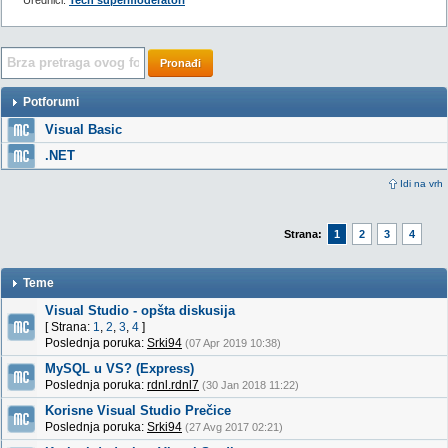
Urednici:
Tech supermoderatori
Pronađi
Potforumi
Visual Basic
.NET
Idi na vrh
Strana:
1
2
3
4
Teme
Visual Studio - opšta diskusija
[ Strana:
1
,
2
,
3
,
4
]
Poslednja poruka:
Srki94
(07 Apr 2019 10:38)
MySQL u VS? (Express)
Poslednja poruka:
rdnl.rdnl7
(30 Jan 2018 11:22)
Korisne Visual Studio Prečice
Poslednja poruka:
Srki94
(27 Avg 2017 02:21)