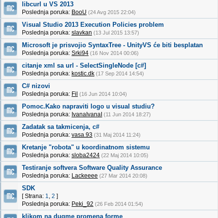
libcurl u VS 2013
Poslednja poruka:
BooU
(24 Avg 2015 22:04)
Visual Studio 2013 Execution Policies problem
Poslednja poruka:
slavkan
(13 Jul 2015 13:57)
Microsoft je prisvojio SyntaxTree - UnityVS će biti besplatan
Poslednja poruka:
Srki94
(16 Nov 2014 00:06)
citanje xml sa url - SelectSingleNode [c#]
Poslednja poruka:
kostic.dk
(17 Sep 2014 14:54)
C# nizovi
Poslednja poruka:
Fil
(16 Jun 2014 10:04)
Pomoc.Kako napraviti logo u visual studiu?
Poslednja poruka:
IvanaIvanaI
(11 Jun 2014 18:27)
Zadatak sa takmicenja, c#
Poslednja poruka:
vasa.93
(31 Maj 2014 11:24)
Kretanje "robota" u koordinatnom sistemu
Poslednja poruka:
sloba2424
(22 Maj 2014 10:05)
Testiranje softvera Software Quality Assurance
Poslednja poruka:
Lackeeee
(27 Mar 2014 20:08)
SDK
[ Strana:
1
,
2
]
Poslednja poruka:
Peki_92
(26 Feb 2014 01:54)
klikom na dugme promena forme