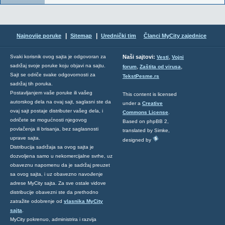
|
|
Najnovije poruke
Sitemap
Urednički tim
Članci MyCity zajednice
,
Svaki korisnik ovog sajta je odgovoran za
Naši sajtovi:
Vesti
Vojni
sadržaj svoje poruke koju objavi na sajtu.
,
,
forum
Zaštita od virusa
Sajt se odriče svake odgovornosti za
TekstPesme.rs
sadržaj tih poruka.
Postavljanjem vaše poruke ili vašeg
This content is licensed
autorskog dela na ovaj sajt, saglasni ste da
under a
Creative
ovaj sajt postaje distributer vašeg dela, i
Commons License
.
odričete se mogućnosti njegovog
Based on phpBB 2,
povlačenja ili brisanja, bez saglasnosti
translated by Simke,
uprave sajta.
designed by
Distribucija sadržaja sa ovog sajta je
dozvoljena samo u nekomercijalne svrhe, uz
obaveznu napomenu da je sadržaj preuzet
sa ovog sajta, i uz obavezno navođenje
adrese MyCity sajta. Za sve ostale vidove
distribucije obavezni ste da prethodno
zatražite odobrenje od
vlasnika MyCity
sajta
.
MyCity pokrenuo, administrira i razvija