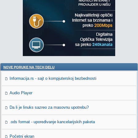
NOVE PORUKE NA TECH DELU
Informacija.rs - sajt o kompjuterskoj bezbednosti
Audio Player
Da li je linuks sazreo za masovnu upotrebu?
.ods format - upoređivanje kancelarijskih paketa
Početni ekran