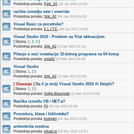
Poslednja poruka:
Peki_92
(25 Jan 2014 14:40)
razlika izmedju new i override
Poslednja poruka:
Srki_82
(06 Jan 2014 09:31)
Visual Basic za pocetnike?
Poslednja poruka:
E.L.I.T.E.
(08 Jun 2013 14:45)
Visual Studio 2010 - Problem sa Trial aktivacijom
[ Strana:
1
,
2
,
3
]
Poslednja poruka:
Srki_82
(27 Apr 2013 01:12)
Pitanje u vezi instalacije 32-bitnog programa na 64 komp
Poslednja poruka:
zola92
(23 Mar 2013 09:29)
Visual Studio
[ Strana:
1
,
2
]
Poslednja poruka:
Srki_82
(11 Mar 2013 22:05)
[ Glasanje ]
Da li je bolji Visual Studio 2010 ili Delphi?
[ Strana:
1
,
2
]
Poslednja poruka:
Sofija Blazevski
(11 Mar 2013 13:53)
Razlika između VB i NET-a?
Poslednja poruka:
Fil
(04 Jan 2013 20:36)
Procedura, klasa i biblioteka?
Poslednja poruka:
bolepks
(04 Jan 2013 19:20)
aritmeticka sredina
Poslednja poruka:
nihad.sr
(30 Dec 2012 12:07)