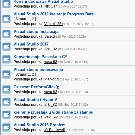
Korisni dodaci za Visual Studio
Poslednja poruka:
NIx Car
(23 Avg 2017 22:27)
Visual Studio 2012 kreiranje Progress Bara
[ Strana:
1
,
2
]
Poslednja poruka:
Vojinxt125x
(26 Jun 2017 15:10)
Visual studio instalacija
Poslednja poruka:
Sale.S
(19 Feb 2017 03:39)
Visual Studio 2017
Poslednja poruka:
Srki_82
(09 Jan 2017 09:48)
Konvertovanje Pascal-a u C#
Poslednja poruka:
vasa.93
(18 Dec 2016 00:15)
VIsual studio podesavanja
[ Strana:
1
,
2
]
Poslednja poruka:
Markobg
(11 Apr 2016 15:57)
C# error: PerformClick();
Poslednja poruka:
vasa.93
(16 Feb 2016 15:10)
Visual Studio i Hyper V
Poslednja poruka:
Srki_82
(08 Nov 2015 14:02)
kreiranje izvestaja u vidu strane za stampu
Poslednja poruka:
Peki_92
(22 Okt 2015 20:16)
Visual Studio 2015 Problem
Poslednja poruka:
Mr.Blackwell
(14 Sep 2015 11:10)