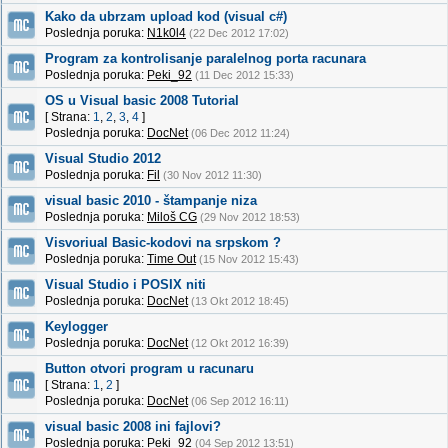
Kako da ubrzam upload kod (visual c#)
Poslednja poruka:
N1k0l4
(22 Dec 2012 17:02)
Program za kontrolisanje paralelnog porta racunara
Poslednja poruka:
Peki_92
(11 Dec 2012 15:33)
OS u Visual basic 2008 Tutorial
[ Strana:
1
,
2
,
3
,
4
]
Poslednja poruka:
DocNet
(06 Dec 2012 11:24)
Visual Studio 2012
Poslednja poruka:
Fil
(30 Nov 2012 11:30)
visual basic 2010 - štampanje niza
Poslednja poruka:
Miloš CG
(29 Nov 2012 18:53)
Visvoriual Basic-kodovi na srpskom ?
Poslednja poruka:
Time Out
(15 Nov 2012 15:43)
Visual Studio i POSIX niti
Poslednja poruka:
DocNet
(13 Okt 2012 18:45)
Keylogger
Poslednja poruka:
DocNet
(12 Okt 2012 16:39)
Button otvori program u racunaru
[ Strana:
1
,
2
]
Poslednja poruka:
DocNet
(06 Sep 2012 16:11)
visual basic 2008 ini fajlovi?
Poslednja poruka:
Peki_92
(04 Sep 2012 13:51)