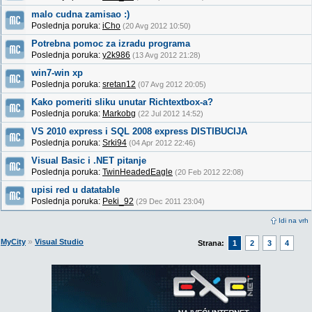
malo cudna zamisao :)
Poslednja poruka:
iCho
(20 Avg 2012 10:50)
Potrebna pomoc za izradu programa
Poslednja poruka:
y2k986
(13 Avg 2012 21:28)
win7-win xp
Poslednja poruka:
sretan12
(07 Avg 2012 20:05)
Kako pomeriti sliku unutar Richtextbox-a?
Poslednja poruka:
Markobg
(22 Jul 2012 14:52)
VS 2010 express i SQL 2008 express DISTIBUCIJA
Poslednja poruka:
Srki94
(04 Apr 2012 22:46)
Visual Basic i .NET pitanje
Poslednja poruka:
TwinHeadedEagle
(20 Feb 2012 22:08)
upisi red u datatable
Poslednja poruka:
Peki_92
(29 Dec 2011 23:04)
Idi na vrh
»
MyCity
Visual Studio
Strana:
1
2
3
4