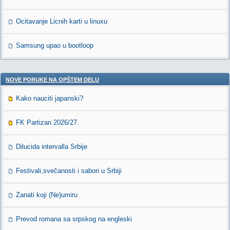
Ocitavanje Licnih karti u linuxu
Samsung upao u bootloop
NOVE PORUKE NA OPŠTEM DELU
Kako nauciti japanski?
FK Partizan 2026/27.
Dilucida intervalla Srbije
Festivali,svečanosti i sabori u Srbiji
Zanati koji (Ne)umiru
Prevod romana sa srpskog na engleski