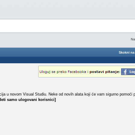
Na
Skokni na 
kcija u novom Visual Studiu. Neke od novih alata koji će vam sigurno pomoći pr
eti samo ulogovani korisnici]