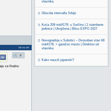
vlasnika
Dilucida intervalla Srbije
Kuća 209 m&#178; u Surčinu | 2 stambene
jedinice | Uknjižena | Blizu EXPO 2027
Novogradnja u Subotici – Dvosoban stan 68
m&#178; + garažno mesto | Direktno od
Idi na vrh
vlasnika
0
Kako nauciti japanski?
aju za finalnu