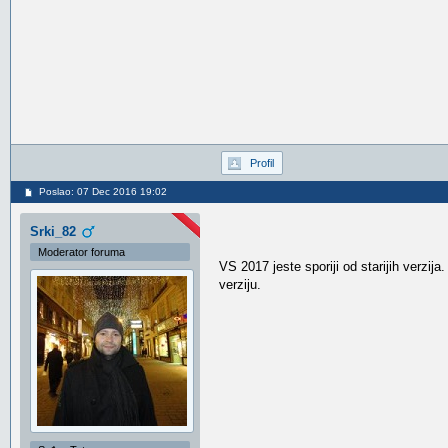
Profil
Poslao: 07 Dec 2016 19:02
Srki_82
Moderator foruma
VS 2017 jeste sporiji od starijih verzij
verziju.