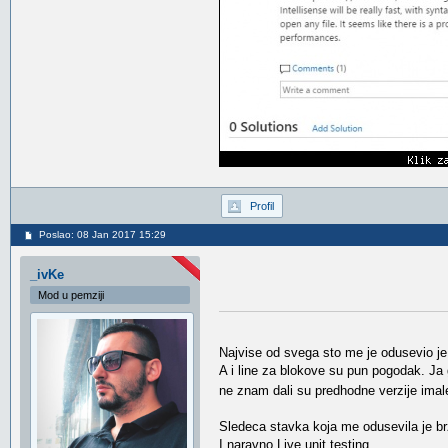
Profil
Poslao: 08 Jan 2017 15:29
_ivKe
Mod u pemziji
Najvise od svega sto me je odusevio je f
A i line za blokove su pun pogodak. Ja
ne znam dali su predhodne verzije imal
Sledeca stavka koja me odusevila je br
I naravno Live unit testing