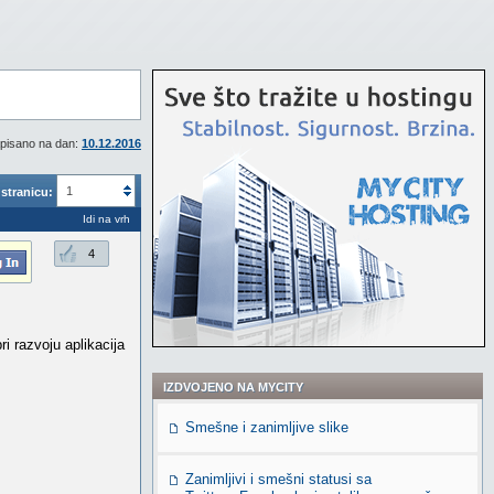
pisano na dan:
10.12.2016
1
stranicu:
Idi na vrh
4
i razvoju aplikacija
IZDVOJENO NA MYCITY
Smešne i zanimljive slike
Zanimljivi i smešni statusi sa