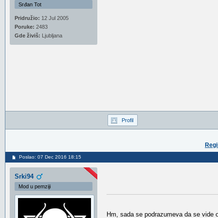
Srđan Tot
Pridružio:
12 Jul 2005
Poruke:
2483
Gde živiš:
Ljubljana
Profil
Regi
Poslao: 07 Dec 2016 18:15
Srki94
Mod u pemziji
Hm, sada se podrazumeva da se vide one