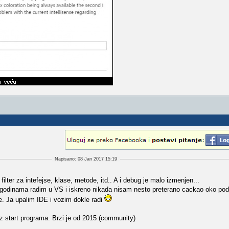
Napisano: 08 Jan 2017 15:19
ilter za intefejse, klase, metode, itd.. A i debug je malo izmenjen...
 godinama radim u VS i iskreno nikada nisam nesto preterano cackao oko pod
e. Ja upalim IDE i vozim dokle radi
z start programa. Brzi je od 2015 (community)