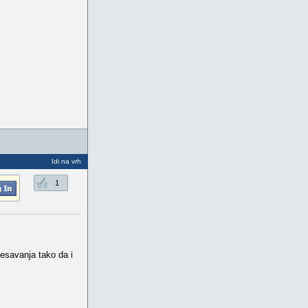
Idi na vrh
1
esavanja tako da i