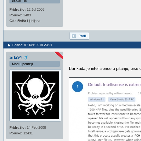
Srđan Tot
Pridružio:
12 Jul 2005
Poruke:
2483
Gde živiš:
Ljubljana
Profil
Poslao: 07 Dec 2016 23:01
Srki94
Mod u pemziji
Bar kada je intellisense u pitanju, piše 
Pridružio:
14 Feb 2008
Poruke:
12431