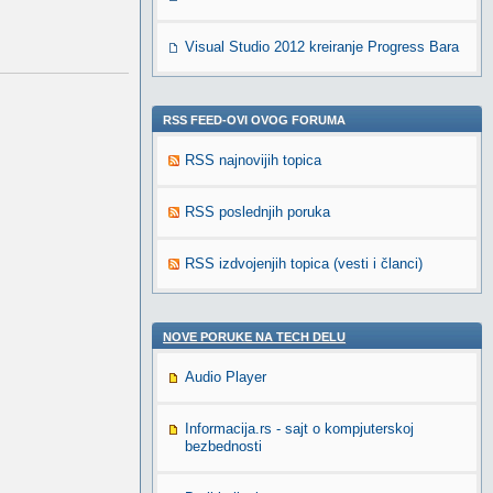
Visual Studio 2012 kreiranje Progress Bara
RSS FEED-OVI OVOG FORUMA
RSS najnovijih topica
RSS poslednjih poruka
RSS izdvojenjih topica (vesti i članci)
NOVE PORUKE NA TECH DELU
Audio Player
Informacija.rs - sajt o kompjuterskoj
bezbednosti