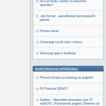
Da li je linuks sazreo za masovnu
upotrebu?
.ods format - upoređivanje kancelarijskih
paketa
Početni ekran
Ocitavanje Licnih karti u linuxu
Samsung upao u bootloop
NOVE PORUKE NA OPŠTEM DELU
Prevod romana sa srpskog na engleski
FK Partizan 2026/27.
Zlatibor – Namešten dvosoban stan 37
m&#178; | Panoramski pogled | Direktno od