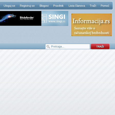
Uloguj se
Registruj se
Blogovi
Pravilnik
Lista članova
Traži
Pomoć