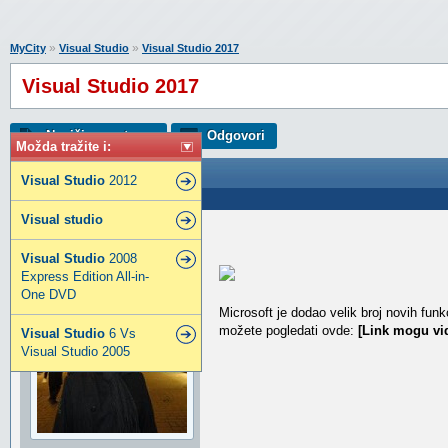
»
»
MyCity
Visual Studio
Visual Studio 2017
Visual Studio 2017
Napiši novu temu
Odgovori
Možda tražite i:
Visual Studio 2017
Visual
Studio
2012
Poslao: 07 Dec 2016 10:23
Visual
studio
Srki_82
Visual
Studio
2008
Moderator foruma
Express Edition All-in-
One DVD
Microsoft je dodao velik broj novih fun
možete pogledati ovde:
[Link mogu vid
Visual
Studio
6 Vs
Visual Studio 2005