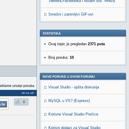
Twittera,Facebooka i ostalih soc. mreža
Smešni i zanimljivi GIF-ovi
STATISTIKA
Ovaj topic je pregledan
2371 puta
Broj poruka:
10
NOVE PORUKE U OVOM FORUMU
reklame unutar poruka.
Visual Studio - opšta diskusija
Idi na vrh
MySQL u VS? (Express)
0
Korisne Visual Studio Prečice
Korisni dodaci za Visual Studio