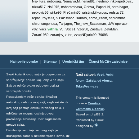
Naj-Turs
,
nebojsag
,
Nemanja.M
,
nenad81
,
neutrino
,
nikolapetkovic
,
niksa517
,
Ns1975
,
nsharambasa
,
Orlova
,
Papadubi
,
pera bager
,
petkovic56
,
pirke96
,
Prečanin30
,
pristinski korpus
,
redstar72
,
repac
,
royst33
,
S.Palestinac
,
sabros
,
samo_citam
,
septembar
,
shiro
,
stegonosa
,
Tanjagre
,
The_new_Statesman
,
UAV operator
,
v82
,
vaci
,
vathra
,
VJ
,
Voice1
,
Vzor50
,
Zastava
,
ZetaMan
,
Zoran1959
,
zoranjev
,
zubri
,
zzapNDjuric99
,
79693
|
|
Najnovije poruke
Sitemap
Urednički tim
Članci MyCity zajednice
,
Svaki korisnik ovog sajta je odgovoran za
Naši sajtovi:
Vesti
Vojni
sadržaj svoje poruke koju objavi na sajtu.
,
,
forum
Zaštita od virusa
Sajt se odriče svake odgovornosti za
TekstPesme.rs
sadržaj tih poruka.
Postavljanjem vaše poruke ili vašeg
This content is licensed
autorskog dela na ovaj sajt, saglasni ste da
under a
Creative
ovaj sajt postaje distributer vašeg dela, i
Commons License
.
odričete se mogućnosti njegovog
Based on phpBB 2,
povlačenja ili brisanja, bez saglasnosti
translated by Simke,
uprave sajta.
designed by
Distribucija sadržaja sa ovog sajta je
dozvoljena samo u nekomercijalne svrhe, uz