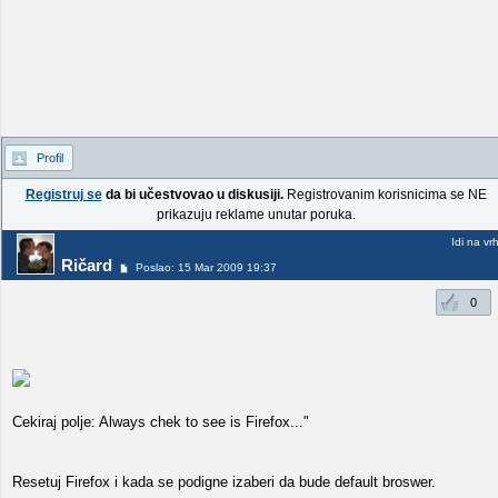
Profil
Registruj se
da bi učestvovao u diskusiji.
Registrovanim korisnicima se NE
prikazuju reklame unutar poruka.
Idi na vr
Ričard
Poslao: 15 Mar 2009 19:37
0
Cekiraj polje: Always chek to see is Firefox..."
Resetuj Firefox i kada se podigne izaberi da bude default broswer.