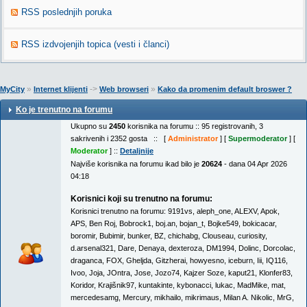
RSS poslednjih poruka
RSS izdvojenjih topica (vesti i članci)
»
->
»
MyCity
Internet klijenti
Web browseri
Kako da promenim default broswer ?
Ko je trenutno na forumu
Ukupno su
2450
korisnika na forumu :: 95 registrovanih, 3
sakrivenih i 2352 gosta :: [
Administrator
] [
Supermoderator
] [
Moderator
] ::
Detaljnije
Najviše korisnika na forumu ikad bilo je
20624
- dana 04 Apr 2026
04:18
Korisnici koji su trenutno na forumu:
Korisnici trenutno na forumu:
9191vs
,
aleph_one
,
ALEXV
,
Apok
,
APS
,
Ben Roj
,
Bobrock1
,
boj.an
,
bojan_t
,
Bojke549
,
bokicacar
,
boromir
,
Bubimir
,
bunker
,
BZ
,
chichabg
,
Clouseau
,
curiosity
,
d.arsenal321
,
Dare
,
Denaya
,
dexteroza
,
DM1994
,
Dolinc
,
Dorcolac
,
draganca
,
FOX
,
Gheljda
,
Gitzherai
,
howyesno
,
iceburn
,
Iii
,
IQ116
,
Ivoo
,
Joja
,
JOntra
,
Jose
,
Jozo74
,
Kajzer Soze
,
kaput21
,
Klonfer83
,
Koridor
,
Krajišnik97
,
kuntakinte
,
kybonacci
,
lukac
,
MadMike
,
mat
,
mercedesamg
,
Mercury
,
mikhailo
,
mikrimaus
,
Milan A. Nikolic
,
MrG
,