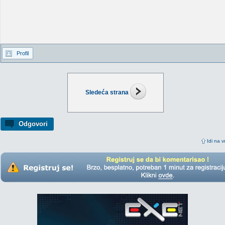
Profil
Sledeća strana
Odgovori
Idi na v