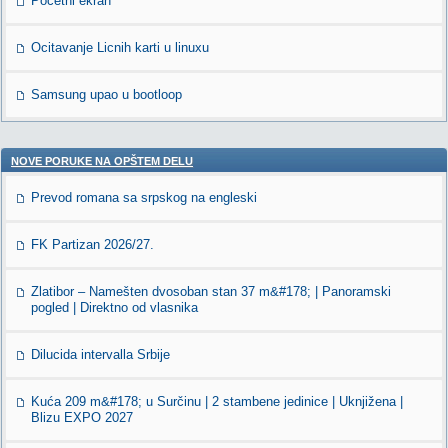
Početni ekran
Ocitavanje Licnih karti u linuxu
Samsung upao u bootloop
NOVE PORUKE NA OPŠTEM DELU
Prevod romana sa srpskog na engleski
FK Partizan 2026/27.
Zlatibor – Namešten dvosoban stan 37 m&#178; | Panoramski
pogled | Direktno od vlasnika
Dilucida intervalla Srbije
Kuća 209 m&#178; u Surčinu | 2 stambene jedinice | Uknjižena |
Blizu EXPO 2027