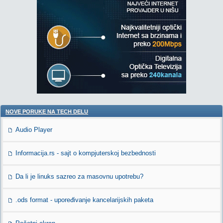
NOVE PORUKE NA TECH DELU
Audio Player
Informacija.rs - sajt o kompjuterskoj bezbednosti
Da li je linuks sazreo za masovnu upotrebu?
.ods format - upoređivanje kancelarijskih paketa