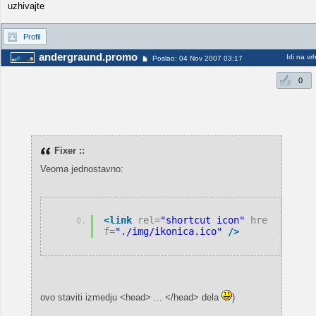
uzhivajte
Profil
andergraund.promo
Idi na vr
Poslao: 04 Nov 2007 03:17
0
Fixer ::
Veoma jednostavno:
<link
rel
=
"shortcut icon"
hre
f
=
"./img/ikonica.ico"
/>
ovo staviti izmedju <head> ... </head> dela
)