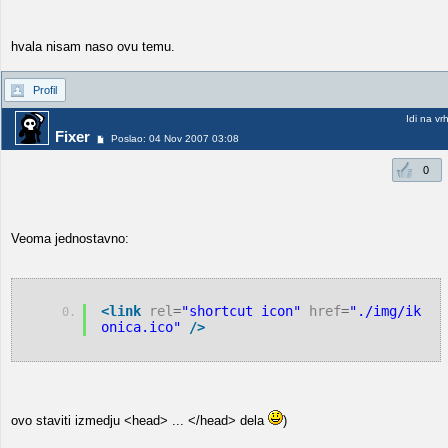
hvala nisam naso ovu temu.
Profil
Idi na vr
Fixer
Poslao: 04 Nov 2007 03:08
0
Veoma jednostavno:
<link
rel
=
"shortcut icon"
href
=
"./img/ik
onica.ico"
/>
ovo staviti izmedju <head> ... </head> dela
)