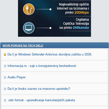
NOVE PORUKE NA TECH DELU
Da li je Windows Defender Antivirus dovoljna zaštita u 2026.
Informacija.rs - sajt o kompjuterskoj bezbednosti
Audio Player
Da li je linuks sazreo za masovnu upotrebu?
.ods format - upoređivanje kancelarijskih paketa