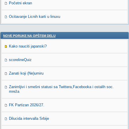
Početni ekran
Ocitavanje Licnih karti u linuxu
NOVE PORUKE NA OPŠTEM DELU
Kako nauciti japanski?
scorelineQuiz
Zanati koji (Ne)umiru
Zanimljivi i smešni statusi sa Twittera,Facebooka i ostalih soc.
mreža
FK Partizan 2026/27.
Dilucida intervalla Srbije