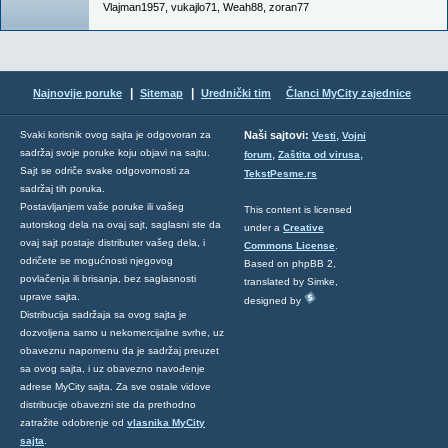
Vlajman1957
,
vukajlo71
,
Weah88
,
zoran77
|
|
Najnovije poruke
Sitemap
Urednički tim
Članci MyCity zajednice
,
Svaki korisnik ovog sajta je odgovoran za
Naši sajtovi:
Vesti
Vojni
sadržaj svoje poruke koju objavi na sajtu.
,
,
forum
Zaštita od virusa
Sajt se odriče svake odgovornosti za
TekstPesme.rs
sadržaj tih poruka.
Postavljanjem vaše poruke ili vašeg
This content is licensed
autorskog dela na ovaj sajt, saglasni ste da
under a
Creative
ovaj sajt postaje distributer vašeg dela, i
Commons License
.
odričete se mogućnosti njegovog
Based on phpBB 2,
povlačenja ili brisanja, bez saglasnosti
translated by Simke,
uprave sajta.
designed by
Distribucija sadržaja sa ovog sajta je
dozvoljena samo u nekomercijalne svrhe, uz
obaveznu napomenu da je sadržaj preuzet
sa ovog sajta, i uz obavezno navođenje
adrese MyCity sajta. Za sve ostale vidove
distribucije obavezni ste da prethodno
zatražite odobrenje od
vlasnika MyCity
sajta
.