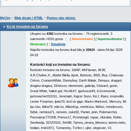
»
»
MyCity
Web dizajn / HTML
Pomoc oko slicice.
Ko je trenutno na forumu
Ukupno su
4392
korisnika na forumu :: 74 registrovanih, 3
sakrivenih i 4315 gosta :: [
Administrator
] [
Supermoderator
] [
Moderator
] ::
Detaljnije
Najviše korisnika na forumu ikad bilo je
20624
- dana 04 Apr 2026
04:18
Korisnici koji su trenutno na forumu:
Korisnici trenutno na forumu:
1MAP
,
4thFlavian
,
9k38
,
A.R.Chafee.Jr.
,
Abebe Bikila
,
Apok
,
Botovac
,
BSD
,
Bvp
,
Chainsaw
,
Cirkon
,
CraniumWhite
,
Dannyboy
,
Darth Malak
,
Denaya
,
draganl
,
dragisa dragisa
,
Džekson
,
elenemste
,
galerija
,
Giskard
,
goxin
,
Great White
,
halkin gol
,
HrcAk47
,
igorkozar83
,
ILGromovnik
,
jackreacher011011
,
Jeremiah
,
Kajzer Soze
,
KizJ
,
Klass
,
knutveliki
,
Lester Freamon
,
ljubo70
,
lord sir giga
,
Marko Marković
,
Mercury
,
Mi
lao shu
,
Miha79
,
miki kv
,
MilosKop
,
mishkooo
,
Mićko
,
mmelezovic
,
Ndsk
,
nemkea71
,
nenooo
,
nuke92
,
Panter
,
pein
,
Polemarchoi
,
Posmatrac77OKB
,
Primus17
,
Promising0
,
repac
,
rikirubio
,
Robin
,
Semberija
,
SOVO515
,
Srki98
,
Tamna_strana_Meseca
,
tamno.nebo
,
tooljan
,
troki1971
,
Tumansky
,
Tvrtko I
,
ujke
,
ulogovan
,
VJ
,