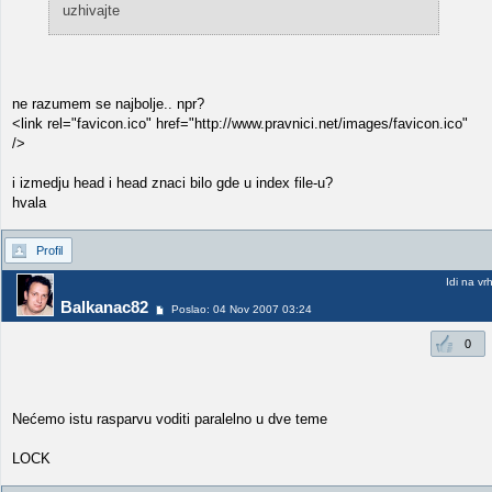
uzhivajte
ne razumem se najbolje.. npr?
<link rel="favicon.ico" href="http://www.pravnici.net/images/favicon.ico"
/>
i izmedju head i head znaci bilo gde u index file-u?
hvala
Profil
Idi na vr
Balkanac82
Poslao: 04 Nov 2007 03:24
0
Nećemo istu rasparvu voditi paralelno u dve teme
LOCK