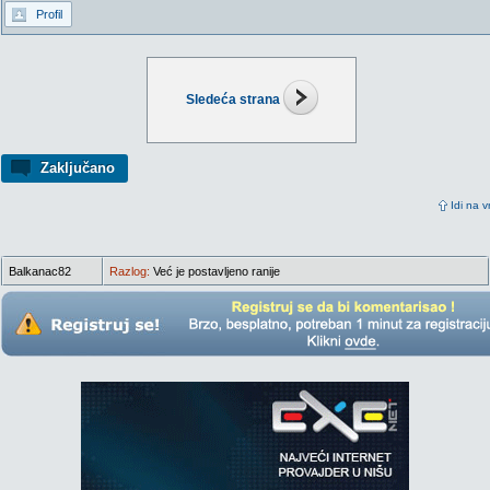
Profil
Sledeća strana
Zaključano
Idi na v
Balkanac82
Razlog:
Već je postavljeno ranije