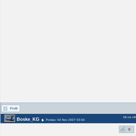
Profil
Idi na vr
Boske_KG
Poslao: 04 Nov 2007 03:04
0