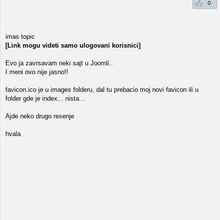
0
imas topic
[Link mogu videti samo ulogovani korisnici]
Evo ja zavrsavam neki sajt u Joomli..
I meni ovo nije jasno!!
favicon.ico je u images folderu, dal tu prebacio moj novi favicon ili u
folder gde je index... nista...
Ajde neko drugo resenje
hvala