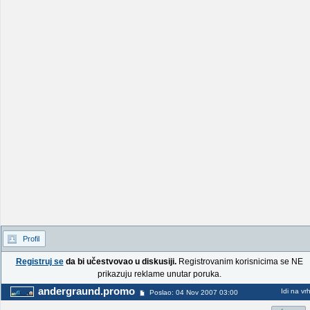
Profil
Registruj se
da bi učestvovao u diskusiji.
Registrovanim korisnicima se NE
prikazuju reklame unutar poruka.
andergraund.promo
Idi na vr
Poslao: 04 Nov 2007 03:00