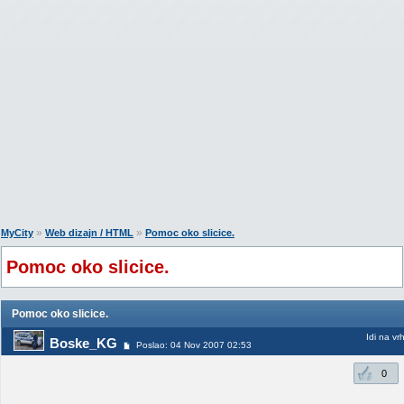
»
»
MyCity
Web dizajn / HTML
Pomoc oko slicice.
Pomoc oko slicice.
Pomoc oko slicice.
Idi na vr
Boske_KG
Poslao: 04 Nov 2007 02:53
0