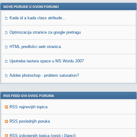
NOVE PORUKE U OVOM FORUMU
Kada id a kada class atribude...
Optimizacija stranice za google pretragu
HTML predlošci web stranica
Upotreba tastera space u MS Wordu 2007
Adobe photoshop - problem saturation?
RSS FEED-OVI OVOG FORUMA
RSS najnovijih topica
RSS poslednjih poruka
RSS izdvojenjih topica (vesti i članci)