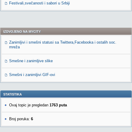
Festivali,svečanosti i sabori u Srbiji
IZDVOJENO NA MYCITY
Zanimljivi i smešni statusi sa Twittera,Facebooka i ostalih soc.
mreža
Smešne i zanimljive slike
Smešni i zanimljivi GIF-ovi
STATISTIKA
Ovaj topic je pregledan
1763 puta
Broj poruka:
6