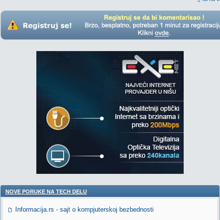
NOVE PORUKE NA TECH DELU
Informacija.rs - sajt o kompjuterskoj bezbednosti