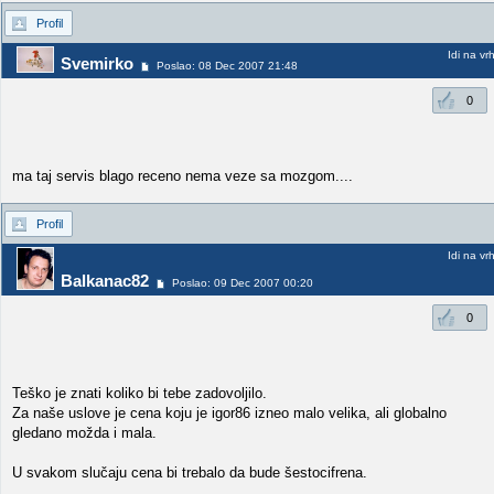
Profil
Idi na vr
Svemirko
Poslao: 08 Dec 2007 21:48
0
ma taj servis blago receno nema veze sa mozgom....
Profil
Idi na vr
Balkanac82
Poslao: 09 Dec 2007 00:20
0
Teško je znati koliko bi tebe zadovoljilo.
Za naše uslove je cena koju je igor86 izneo malo velika, ali globalno
gledano možda i mala.
U svakom slučaju cena bi trebalo da bude šestocifrena.