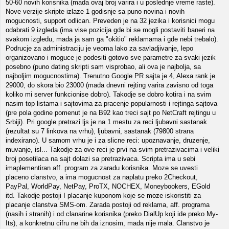
50-60 novih korisnika (mada ovaj broj varira i u poslednje vreme raste).
Nove verzije skripte izlaze 1 godisnje sa puno novina i novih
mogucnosti, support odlican. Preveden je na 32 jezika i korisnici mogu
odabrati 9 izgleda (ima vise pozicija gde bi se mogli postaviti baneri na
svakom izgledu, mada ja sam ga "okitio" reklamama i gde nebi trebalo).
Podrucje za administraciju je veoma lako za savladjivanje, lepo
organizovano i moguce je podesiti gotovo sve parametre za svaki jezik
posebno (puno dating skripti sam visprobao, ali ova je najbolja, sa
najboljim mogucnostima). Trenutno Google PR sajta je 4, Alexa rank je
29000, do skora bio 23000 (mada dnevni rejting varira zavisno od toga
koliko mi server funkcionise dobro). Takodje se dobro kotira i na svim
nasim top listama i sajtovima za pracenje popularnosti i rejtinga sajtova
(pre pola godine pomenut je na B92 kao treci sajt po NetCraft rejtingu u
Srbiji). Pri google pretrazi ljs je na 1 mestu za reci ljubavni sastanak
(rezultat su 7 linkova na vrhu), ljubavni, sastanak (79800 strana
indexirano). U samom vrhu je i za slicne reci: upoznavanje, druzenje,
muvanje, isl... Takodje za ove reci je prvi na svim pretrazivacima i veliki
broj posetilaca na sajt dolazi sa pretrazivaca. Scripta ima u sebi
imaplementiran aff. program za zaradu korisnika. Moze se uvesti
placeno clanstvo, a ima mogucnost za naplatu preko 2Checkout,
PayPal, WorldPay, NetPay, ProTX, NOCHEX, Moneybookers, EGold
itd. Takodje postoji I placanje kuponom koje se moze iskoristiti za
placanje clanstva SMS-om. Zarada postoji od reklama, aff. programa
(nasih i stranih) i od clanarine korisnika (preko DialUp koji ide preko My-
Its), a konkretnu cifru ne bih da iznosim, mada nije mala. Clanstvo je