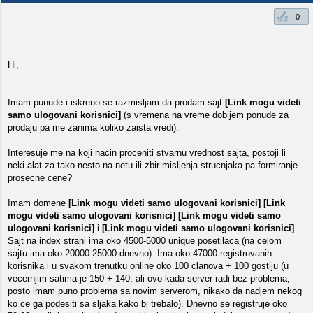
0
Hi,
Imam punude i iskreno se razmisljam da prodam sajt
[Link mogu videti
samo ulogovani korisnici]
(s vremena na vreme dobijem ponude za
prodaju pa me zanima koliko zaista vredi).
Interesuje me na koji nacin proceniti stvarnu vrednost sajta, postoji li
neki alat za tako nesto na netu ili zbir misljenja strucnjaka pa formiranje
prosecne cene?
Imam domene
[Link mogu videti samo ulogovani korisnici]
[Link
mogu videti samo ulogovani korisnici]
[Link mogu videti samo
ulogovani korisnici]
i
[Link mogu videti samo ulogovani korisnici]
Sajt na index strani ima oko 4500-5000 unique posetilaca (na celom
sajtu ima oko 20000-25000 dnevno). Ima oko 47000 registrovanih
korisnika i u svakom trenutku online oko 100 clanova + 100 gostiju (u
vecernjim satima je 150 + 140, ali ovo kada server radi bez problema,
posto imam puno problema sa novim serverom, nikako da nadjem nekog
ko ce ga podesiti sa sljaka kako bi trebalo). Dnevno se registruje oko