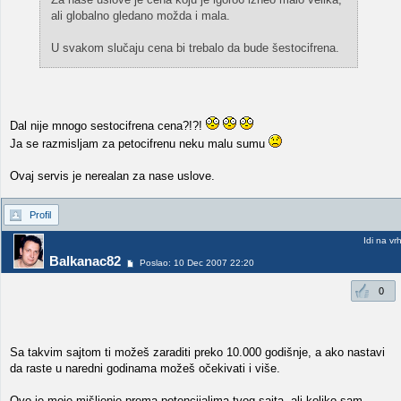
ali globalno gledano možda i mala.
U svakom slučaju cena bi trebalo da bude šestocifrena.
Dal nije mnogo sestocifrena cena?!?!
Ja se razmisljam za petocifrenu neku malu sumu
Ovaj servis je nerealan za nase uslove.
Profil
Idi na vr
Balkanac82
Poslao: 10 Dec 2007 22:20
0
Sa takvim sajtom ti možeš zaraditi preko 10.000 godišnje, a ako nastavi
da raste u naredni godinama možeš očekivati i više.
Ovo je moje mišljenje prema potencijalima tvog sajta, ali koliko sam