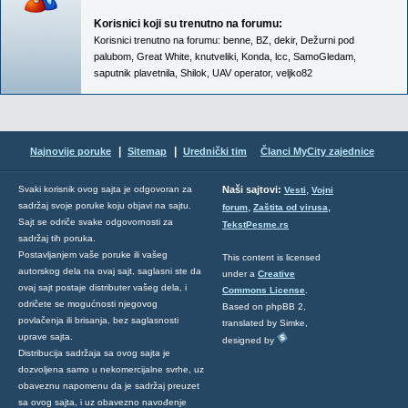
Korisnici koji su trenutno na forumu:
Korisnici trenutno na forumu:
benne
,
BZ
,
dekir
,
Dežurni pod
palubom
,
Great White
,
knutveliki
,
Konda
,
lcc
,
SamoGledam
,
saputnik plavetnila
,
Shilok
,
UAV operator
,
veljko82
|
|
Najnovije poruke
Sitemap
Urednički tim
Članci MyCity zajednice
,
Svaki korisnik ovog sajta je odgovoran za
Naši sajtovi:
Vesti
Vojni
sadržaj svoje poruke koju objavi na sajtu.
,
,
forum
Zaštita od virusa
Sajt se odriče svake odgovornosti za
TekstPesme.rs
sadržaj tih poruka.
Postavljanjem vaše poruke ili vašeg
This content is licensed
autorskog dela na ovaj sajt, saglasni ste da
under a
Creative
ovaj sajt postaje distributer vašeg dela, i
Commons License
.
odričete se mogućnosti njegovog
Based on phpBB 2,
povlačenja ili brisanja, bez saglasnosti
translated by Simke,
uprave sajta.
designed by
Distribucija sadržaja sa ovog sajta je
dozvoljena samo u nekomercijalne svrhe, uz
obaveznu napomenu da je sadržaj preuzet
sa ovog sajta, i uz obavezno navođenje