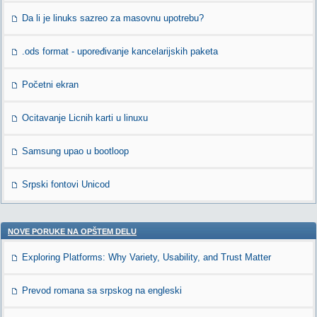
Da li je linuks sazreo za masovnu upotrebu?
.ods format - upoređivanje kancelarijskih paketa
Početni ekran
Ocitavanje Licnih karti u linuxu
Samsung upao u bootloop
Srpski fontovi Unicod
NOVE PORUKE NA OPŠTEM DELU
Exploring Platforms: Why Variety, Usability, and Trust Matter
Prevod romana sa srpskog na engleski