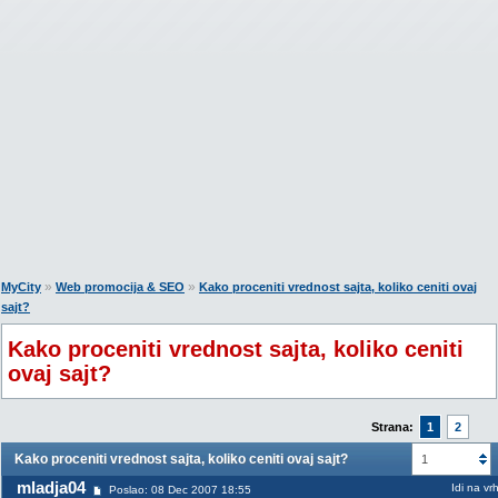
»
»
MyCity
Web promocija & SEO
Kako proceniti vrednost sajta, koliko ceniti ovaj
sajt?
Kako proceniti vrednost sajta, koliko ceniti
ovaj sajt?
Strana:
1
2
Kako proceniti vrednost sajta, koliko ceniti ovaj sajt?
1
mladja04
Idi na vr
Poslao: 08 Dec 2007 18:55