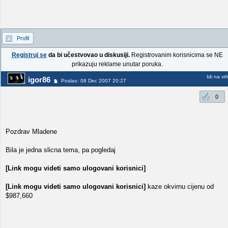
Profil
Registruj se
da bi učestvovao u diskusiji.
Registrovanim korisnicima se NE
prikazuju reklame unutar poruka.
Idi na vr
igor86
Poslao: 08 Dec 2007 20:27
0
Pozdrav Mladene
Bila je jedna slicna tema, pa pogledaj
[Link mogu videti samo ulogovani korisnici]
[Link mogu videti samo ulogovani korisnici]
kaze okvirnu cijenu od
$987,660