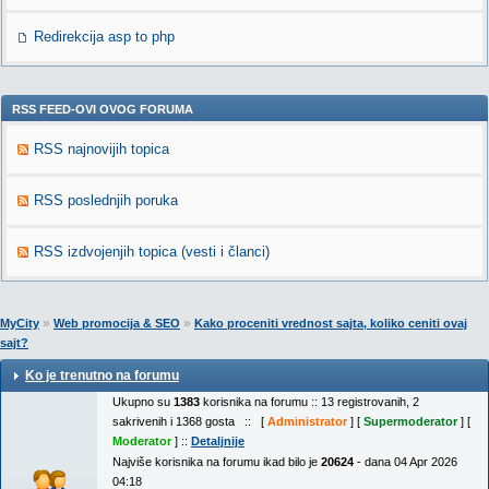
Redirekcija asp to php
RSS FEED-OVI OVOG FORUMA
RSS najnovijih topica
RSS poslednjih poruka
RSS izdvojenjih topica (vesti i članci)
»
»
MyCity
Web promocija & SEO
Kako proceniti vrednost sajta, koliko ceniti ovaj
sajt?
Ko je trenutno na forumu
Ukupno su
1383
korisnika na forumu :: 13 registrovanih, 2
sakrivenih i 1368 gosta :: [
Administrator
] [
Supermoderator
] [
Moderator
] ::
Detaljnije
Najviše korisnika na forumu ikad bilo je
20624
- dana 04 Apr 2026
04:18