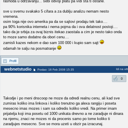
rashoda u odrzavanju... sebi odvoji platu pa vidi sta ti ostane.
sve u svemu svakako 5 cifara a za dublju analizu nemam nesto
vremena.
osim toga nije ovo amerika pa da se sajtovi prodaju tek tako....
pa 90% korisnika interneta i nema pojma da i ova delatnost postoji....
tako da je srbija za ovaj biznis itekao zaostala a cim je nesto tako onda
to moze samo dodatno da obori cenu....
zamisli kazes nekom e dao sam 100 000 i kupio sam sajt
odamah te salju na posmatranje
Profil
webnetstudio
Idi na vr
Poslao: 16 Feb 2008 15:35
0
Takodje i po meni dnscoop ne moze da odredi realnu cenu, ali kad sve
zumiras koliko ima linkova i koliko trenutno ga alexa rangiju i poseta
mesecno imas mozes i sam sa odredis koliko vredi. Na primer imam
prijatelja koji ima posetu od 1000 unikata dnevno a ne zaradjuje ni dinara
na njemu, znaci ne mozes ni da procenis samo po tome koliko ti
zaradjujes mesecno. Sve se mora uzeti u obzir pa izracunaj.