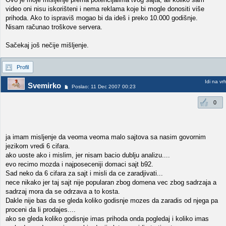
video oni nisu iskorišteni i nema reklama koje bi mogle donositi više
prihoda. Ako to ispraviš mogao bi da ideš i preko 10.000 godišnje.
Nisam računao troškove servera.
Sačekaj još nečije mišljenje.
Profil
Idi na vr
Svemirko
Poslao: 11 Dec 2007 00:23
0
ja imam misljenje da veoma veoma malo sajtova sa nasim govornim
jezikom vredi 6 cifara.
ako uoste ako i mislim, jer nisam bacio dublju analizu....
evo recimo mozda i najposeceniji domaci sajt b92.
Sad neko da 6 cifara za sajt i misli da ce zaradjivati...
nece nikako jer taj sajt nije popularan zbog domena vec zbog sadrzaja a
sadrzaj mora da se odrzava a to kosta.
Dakle nije bas da se gleda koliko godisnje mozes da zaradis od njega pa
proceni da li prodajes....
ako se gleda koliko godisnje imas prihoda onda pogledaj i koliko imas