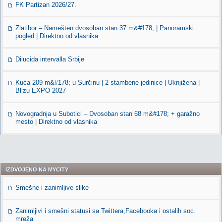
FK Partizan 2026/27.
Zlatibor – Namešten dvosoban stan 37 m&#178; | Panoramski
pogled | Direktno od vlasnika
Dilucida intervalla Srbije
Kuća 209 m&#178; u Surčinu | 2 stambene jedinice | Uknjižena |
Blizu EXPO 2027
Novogradnja u Subotici – Dvosoban stan 68 m&#178; + garažno
mesto | Direktno od vlasnika
IZDVOJENO NA MYCITY
Smešne i zanimljive slike
Zanimljivi i smešni statusi sa Twittera,Facebooka i ostalih soc.
mreža