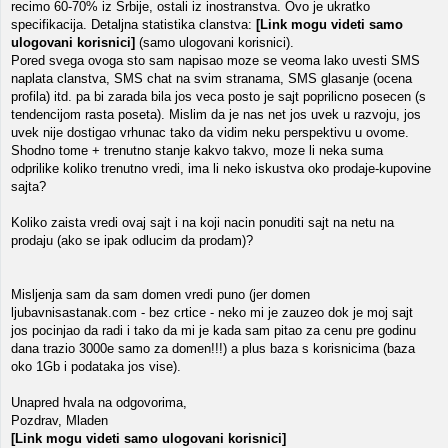
recimo 60-70% iz Srbije, ostali iz inostranstva. Ovo je ukratko
specifikacija. Detaljna statistika clanstva:
[Link mogu videti samo
ulogovani korisnici]
(samo ulogovani korisnici).
Pored svega ovoga sto sam napisao moze se veoma lako uvesti SMS
naplata clanstva, SMS chat na svim stranama, SMS glasanje (ocena
profila) itd. pa bi zarada bila jos veca posto je sajt poprilicno posecen (s
tendencijom rasta poseta). Mislim da je nas net jos uvek u razvoju, jos
uvek nije dostigao vrhunac tako da vidim neku perspektivu u ovome.
Shodno tome + trenutno stanje kakvo takvo, moze li neka suma
odprilike koliko trenutno vredi, ima li neko iskustva oko prodaje-kupovine
sajta?
Koliko zaista vredi ovaj sajt i na koji nacin ponuditi sajt na netu na
prodaju (ako se ipak odlucim da prodam)?
Misljenja sam da sam domen vredi puno (jer domen
ljubavnisastanak.com - bez crtice - neko mi je zauzeo dok je moj sajt
jos pocinjao da radi i tako da mi je kada sam pitao za cenu pre godinu
dana trazio 3000e samo za domen!!!) a plus baza s korisnicima (baza
oko 1Gb i podataka jos vise).
Unapred hvala na odgovorima,
Pozdrav, Mladen
[Link mogu videti samo ulogovani korisnici]