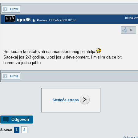
Profil
Idi na vr
igor86
Poslao: 17 Feb 2008 02:00
0
Hm koram konstatovati da imas skromnog prijatelja
.
Sacekaj jos 2-3 godina, ulozi jos u development, i mislim da ce biti
barem za jednu jahtu.
Profil
Sledeća strana
Odgovori
Strana:
1
2
Idi na v