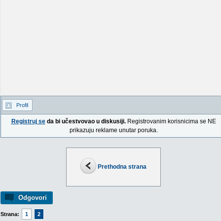
Profil
Registruj se
da bi učestvovao u diskusiji.
Registrovanim korisnicima se NE
prikazuju reklame unutar poruka.
Prethodna strana
Odgovori
Strana:
1
2