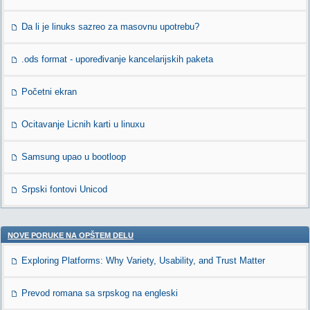
Da li je linuks sazreo za masovnu upotrebu?
.ods format - upoređivanje kancelarijskih paketa
Početni ekran
Ocitavanje Licnih karti u linuxu
Samsung upao u bootloop
Srpski fontovi Unicod
NOVE PORUKE NA OPŠTEM DELU
Exploring Platforms: Why Variety, Usability, and Trust Matter
Prevod romana sa srpskog na engleski