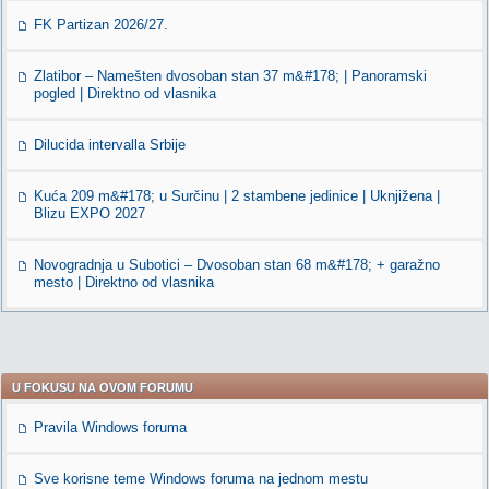
FK Partizan 2026/27.
Zlatibor – Namešten dvosoban stan 37 m&#178; | Panoramski
pogled | Direktno od vlasnika
Dilucida intervalla Srbije
Kuća 209 m&#178; u Surčinu | 2 stambene jedinice | Uknjižena |
Blizu EXPO 2027
Novogradnja u Subotici – Dvosoban stan 68 m&#178; + garažno
mesto | Direktno od vlasnika
U FOKUSU NA OVOM FORUMU
Pravila Windows foruma
Sve korisne teme Windows foruma na jednom mestu