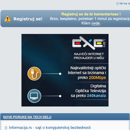
Idi na v
NOVE PORUKE NA TECH DELU
Informacija.rs - sajt o kompjuterskoj bezbednosti