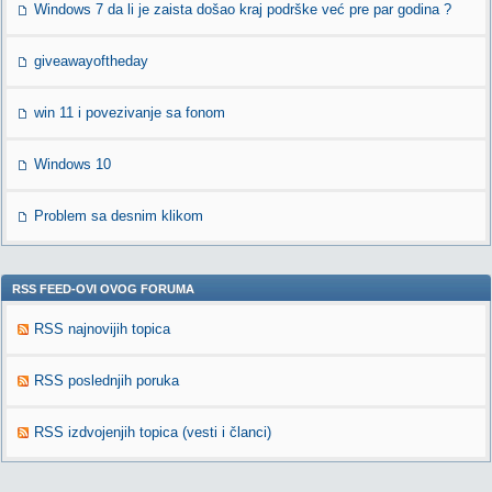
Windows 7 da li je zaista došao kraj podrške već pre par godina ?
giveawayoftheday
win 11 i povezivanje sa fonom
Windows 10
Problem sa desnim klikom
RSS FEED-OVI OVOG FORUMA
RSS najnovijih topica
RSS poslednjih poruka
RSS izdvojenjih topica (vesti i članci)