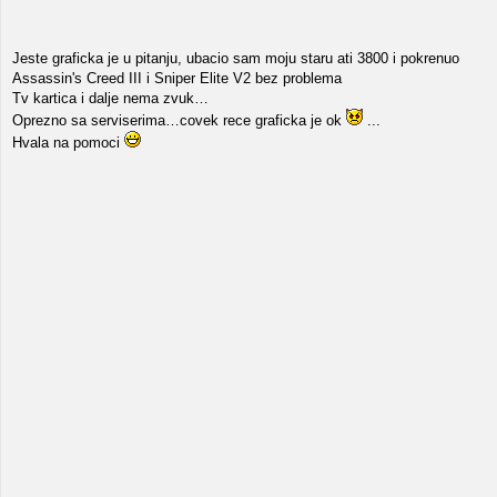
Jeste graficka je u pitanju, ubacio sam moju staru ati 3800 i pokrenuo
Assassin's Creed III i Sniper Elite V2 bez problema
Tv kartica i dalje nema zvuk…
Oprezno sa serviserima…covek rece graficka je ok
...
Hvala na pomoci