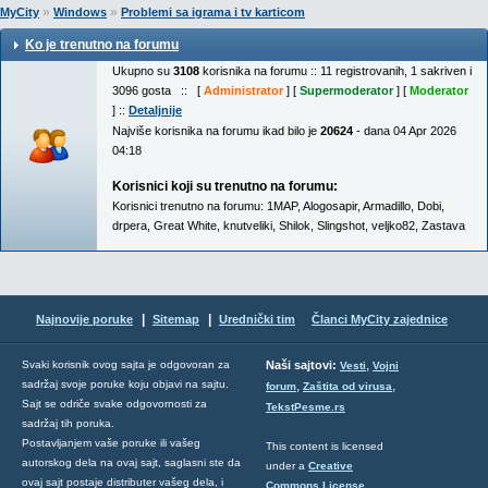
»
»
MyCity
Windows
Problemi sa igrama i tv karticom
Ko je trenutno na forumu
Ukupno su
3108
korisnika na forumu :: 11 registrovanih, 1 sakriven i
3096 gosta :: [
Administrator
] [
Supermoderator
] [
Moderator
] ::
Detaljnije
Najviše korisnika na forumu ikad bilo je
20624
- dana 04 Apr 2026
04:18
Korisnici koji su trenutno na forumu:
Korisnici trenutno na forumu:
1MAP
,
Alogosapir
,
Armadillo
,
Dobi
,
drpera
,
Great White
,
knutveliki
,
Shilok
,
Slingshot
,
veljko82
,
Zastava
|
|
Najnovije poruke
Sitemap
Urednički tim
Članci MyCity zajednice
,
Svaki korisnik ovog sajta je odgovoran za
Naši sajtovi:
Vesti
Vojni
sadržaj svoje poruke koju objavi na sajtu.
,
,
forum
Zaštita od virusa
Sajt se odriče svake odgovornosti za
TekstPesme.rs
sadržaj tih poruka.
Postavljanjem vaše poruke ili vašeg
This content is licensed
autorskog dela na ovaj sajt, saglasni ste da
under a
Creative
ovaj sajt postaje distributer vašeg dela, i
Commons License
.