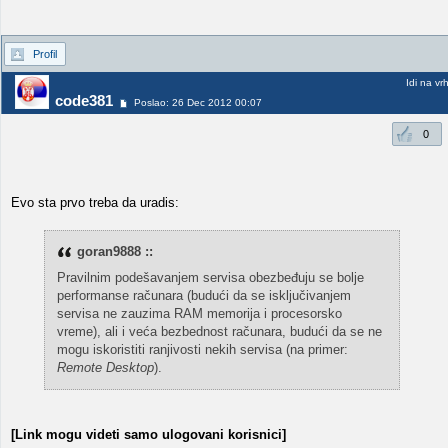
Profil
Idi na vr
code381
Poslao: 26 Dec 2012 00:07
0
Evo sta prvo treba da uradis:
goran9888 ::
Pravilnim podešavanjem servisa obezbeđuju se bolje
performanse računara (budući da se isključivanjem
servisa ne zauzima RAM memorija i procesorsko
vreme), ali i veća bezbednost računara, budući da se ne
mogu iskoristiti ranjivosti nekih servisa (na primer:
Remote Desktop
).
[Link mogu videti samo ulogovani korisnici]