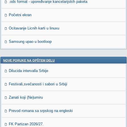
.ods format - upoređivanje kancelarijskih paketa
Početni ekran
Ocitavanje Licnih karti u linuxu
Samsung upao u bootloop
NOVE PORUKE NA OPŠTEM DELU
Dilucida intervalla Srbije
Festivali,svečanosti i sabori u Srbiji
Zanati koji (Ne)umiru
Prevod romana sa srpskog na engleski
FK Partizan 2026/27.