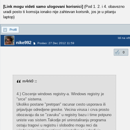
[Link mogu videti samo ulogovani korisnici]
(Pod 1. 2. i 4. obavezno
uradi posto ti komsija ionako nije zahtevan korisnik, jos je u pitanju
laptop)
Profil
Idi na vr
nike992
Poslao: 27 Dec 2012 11:59
0
m4rk0 ::
4.) Ciscenje windows registry-a. Windows registry je
"srce" sistema.
Ukoliko postane "pretrpan" racunar cesto usporava ili
prijavljuje odredjene greske. Vecina virusa i crva prosto
obozavaju da se "zavuku" u registry bazu i time potpuno
uniste vas sistem.Takodje pri uninstaliranju programa
ostaju tragovi u registru i slobodno mogu reci da