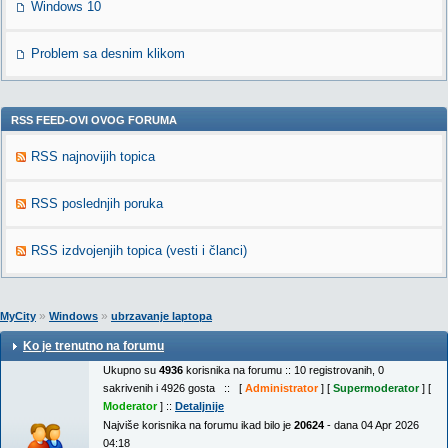
Windows 10
Problem sa desnim klikom
RSS FEED-OVI OVOG FORUMA
RSS najnovijih topica
RSS poslednjih poruka
RSS izdvojenjih topica (vesti i članci)
»
»
MyCity
Windows
ubrzavanje laptopa
Ko je trenutno na forumu
Ukupno su
4936
korisnika na forumu :: 10 registrovanih, 0
sakrivenih i 4926 gosta :: [
Administrator
] [
Supermoderator
] [
Moderator
] ::
Detaljnije
Najviše korisnika na forumu ikad bilo je
20624
- dana 04 Apr 2026
04:18