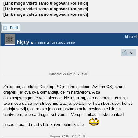
[Link mogu videti samo ulogovani korisnici]
[Link mogu videti samo ulogovani korisnici]
[Link mogu videti samo ulogovani korisnici]
Profil
Idi na vr
higuy
Poslao: 27 Dec 2012 15:50
0
Napisano: 27 Dec 2012 15:30
Za laptop, a i slabiji Desktop PC je bitno sledece. Azuran OS, azurni
drajveri, jer ova dva komanduju celim hardverom. A za
aplikacije/programe vazi sledece. Ne instaliraj, ako ne koristis cesto, i
ako moze da se koristi bez instalacije, portabilno. I sa i bez, uvek koristi
zadnju verziju, osim ako je opste poznato neko neslaganje bilo sa
hardverom, bilo sa drugim softverom. Veruj mi nikad, ili skoro nikad
neces morati da radis bilo kakve optimizacije.
Dopuna: 27 Dec 2012 15:36