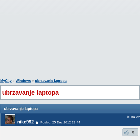
»
»
MyCity
Windows
ubrzavanje laptopa
ubrzavanje laptopa
ubrzavanje laptopa
Idi na vr
nike992
Poslao: 25 Dec 2012 23:44
0