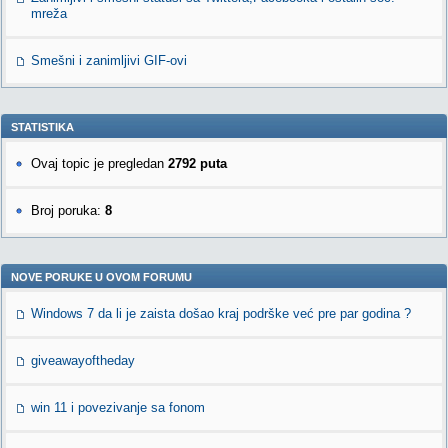
mreža
Smešni i zanimljivi GIF-ovi
STATISTIKA
Ovaj topic je pregledan
2792 puta
Broj poruka:
8
NOVE PORUKE U OVOM FORUMU
Windows 7 da li je zaista došao kraj podrške već pre par godina ?
giveawayoftheday
win 11 i povezivanje sa fonom