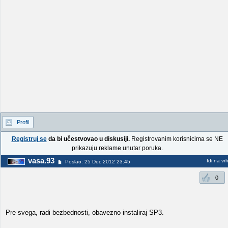
Profil
Registruj se
da bi učestvovao u diskusiji.
Registrovanim korisnicima se NE
prikazuju reklame unutar poruka.
vasa.93
Idi na vr
Poslao: 25 Dec 2012 23:45
0
Pre svega, radi bezbednosti, obavezno instaliraj SP3.