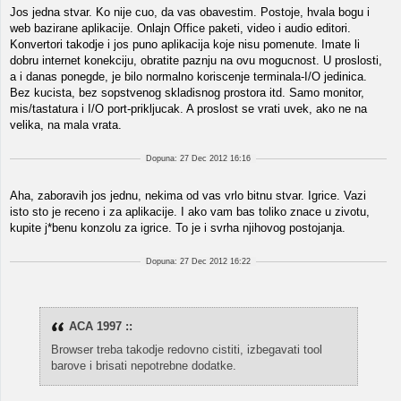
Jos jedna stvar. Ko nije cuo, da vas obavestim. Postoje, hvala bogu i
web bazirane aplikacije. Onlajn Office paketi, video i audio editori.
Konvertori takodje i jos puno aplikacija koje nisu pomenute. Imate li
dobru internet konekciju, obratite paznju na ovu mogucnost. U proslosti,
a i danas ponegde, je bilo normalno koriscenje terminala-I/O jedinica.
Bez kucista, bez sopstvenog skladisnog prostora itd. Samo monitor,
mis/tastatura i I/O port-prikljucak. A proslost se vrati uvek, ako ne na
velika, na mala vrata.
Dopuna: 27 Dec 2012 16:16
Aha, zaboravih jos jednu, nekima od vas vrlo bitnu stvar. Igrice. Vazi
isto sto je receno i za aplikacije. I ako vam bas toliko znace u zivotu,
kupite j*benu konzolu za igrice. To je i svrha njihovog postojanja.
Dopuna: 27 Dec 2012 16:22
ACA 1997 ::
Browser treba takodje redovno cistiti, izbegavati tool
barove i brisati nepotrebne dodatke.