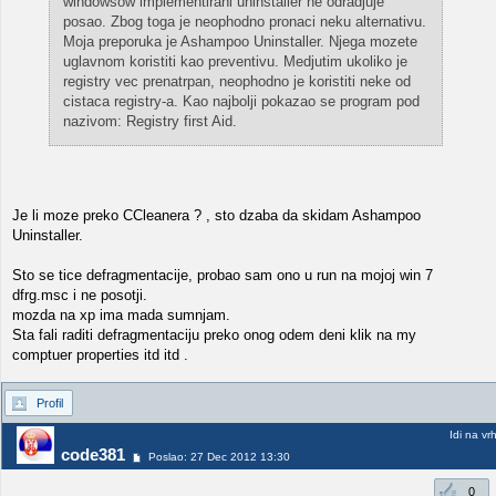
windowsow implementirani uninstaller ne odradjuje
posao. Zbog toga je neophodno pronaci neku alternativu.
Moja preporuka je Ashampoo Uninstaller. Njega mozete
uglavnom koristiti kao preventivu. Medjutim ukoliko je
registry vec prenatrpan, neophodno je koristiti neke od
cistaca registry-a. Kao najbolji pokazao se program pod
nazivom: Registry first Aid.
Je li moze preko CCleanera ? , sto dzaba da skidam Ashampoo
Uninstaller.
Sto se tice defragmentacije, probao sam ono u run na mojoj win 7
dfrg.msc i ne posotji.
mozda na xp ima mada sumnjam.
Sta fali raditi defragmentaciju preko onog odem deni klik na my
comptuer properties itd itd .
Profil
Idi na vr
code381
Poslao: 27 Dec 2012 13:30
0