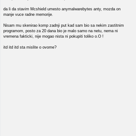
da li da stavim Mcshield umesto anymalwarebytes anty, mozda on
manje vuce radne memorije.
Nisam mu skenirao komp zadnji put kad sam bio sa nekim zastitnim
programom, posto za 20 dana bio je malo samo na netu, nema ni
vremena fakticki, nije mogao nista ni pokupiti toliko o.O !
itd itd itd sta mislite o ovome?