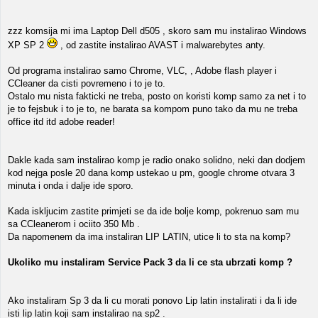
zzz komsija mi ima Laptop Dell d505 , skoro sam mu instalirao Windows
XP SP 2
, od zastite instalirao AVAST i malwarebytes anty.
Od programa instalirao samo Chrome, VLC, , Adobe flash player i
CCleaner da cisti povremeno i to je to.
Ostalo mu nista fakticki ne treba, posto on koristi komp samo za net i to
je to fejsbuk i to je to, ne barata sa kompom puno tako da mu ne treba
office itd itd adobe reader!
Dakle kada sam instalirao komp je radio onako solidno, neki dan dodjem
kod nejga posle 20 dana komp ustekao u pm, google chrome otvara 3
minuta i onda i dalje ide sporo.
Kada iskljucim zastite primjeti se da ide bolje komp, pokrenuo sam mu
sa CCleanerom i ociito 350 Mb .
Da napomenem da ima instaliran LIP LATIN, utice li to sta na komp?
Ukoliko mu instaliram Service Pack 3 da li ce sta ubrzati komp ?
Ako instaliram Sp 3 da li cu morati ponovo Lip latin instalirati i da li ide
isti lip latin koji sam instalirao na sp2 .