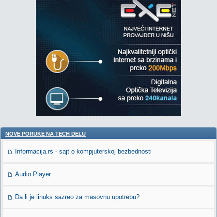
NOVE PORUKE NA TECH DELU
Informacija.rs - sajt o kompjuterskoj bezbednosti
Audio Player
Da li je linuks sazreo za masovnu upotrebu?