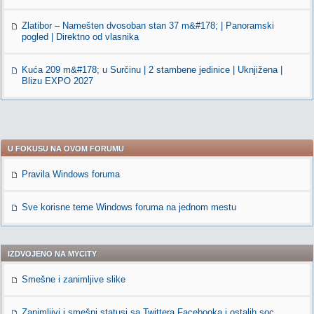
Zlatibor – Namešten dvosoban stan 37 m&#178; | Panoramski
pogled | Direktno od vlasnika
Kuća 209 m&#178; u Surčinu | 2 stambene jedinice | Uknjižena |
Blizu EXPO 2027
U FOKUSU NA OVOM FORUMU
Pravila Windows foruma
Sve korisne teme Windows foruma na jednom mestu
IZDVOJENO NA MYCITY
Smešne i zanimljive slike
Zanimljivi i smešni statusi sa Twittera,Facebooka i ostalih soc.