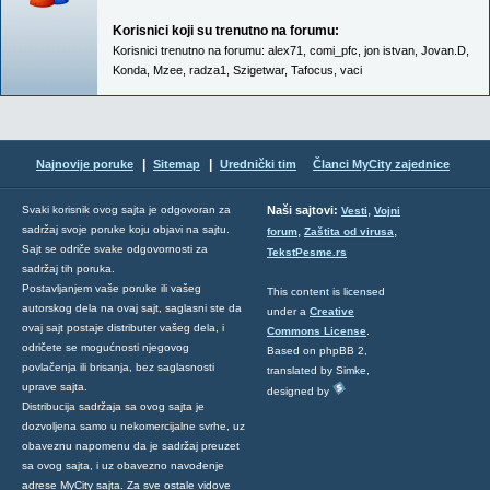
Korisnici koji su trenutno na forumu:
Korisnici trenutno na forumu:
alex71
,
comi_pfc
,
jon istvan
,
Jovan.D
,
Konda
,
Mzee
,
radza1
,
Szigetwar
,
Tafocus
,
vaci
|
|
Najnovije poruke
Sitemap
Urednički tim
Članci MyCity zajednice
,
Svaki korisnik ovog sajta je odgovoran za
Naši sajtovi:
Vesti
Vojni
sadržaj svoje poruke koju objavi na sajtu.
,
,
forum
Zaštita od virusa
Sajt se odriče svake odgovornosti za
TekstPesme.rs
sadržaj tih poruka.
Postavljanjem vaše poruke ili vašeg
This content is licensed
autorskog dela na ovaj sajt, saglasni ste da
under a
Creative
ovaj sajt postaje distributer vašeg dela, i
Commons License
.
odričete se mogućnosti njegovog
Based on phpBB 2,
povlačenja ili brisanja, bez saglasnosti
translated by Simke,
uprave sajta.
designed by
Distribucija sadržaja sa ovog sajta je
dozvoljena samo u nekomercijalne svrhe, uz
obaveznu napomenu da je sadržaj preuzet
sa ovog sajta, i uz obavezno navođenje
adrese MyCity sajta. Za sve ostale vidove