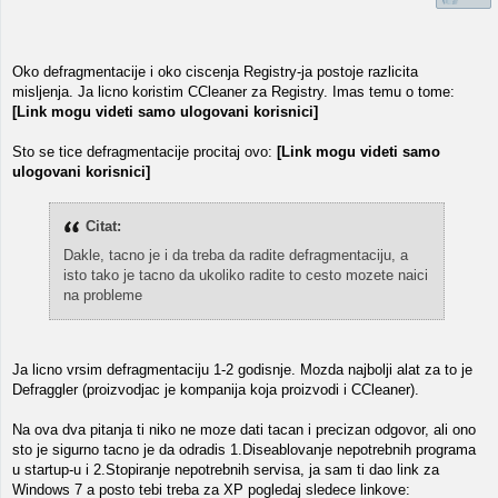
Oko defragmentacije i oko ciscenja Registry-ja postoje razlicita
misljenja. Ja licno koristim CCleaner za Registry. Imas temu o tome:
[Link mogu videti samo ulogovani korisnici]
Sto se tice defragmentacije procitaj ovo:
[Link mogu videti samo
ulogovani korisnici]
Citat:
Dakle, tacno je i da treba da radite defragmentaciju, a
isto tako je tacno da ukoliko radite to cesto mozete naici
na probleme
Ja licno vrsim defragmentaciju 1-2 godisnje. Mozda najbolji alat za to je
Defraggler (proizvodjac je kompanija koja proizvodi i CCleaner).
Na ova dva pitanja ti niko ne moze dati tacan i precizan odgovor, ali ono
sto je sigurno tacno je da odradis 1.Diseablovanje nepotrebnih programa
u startup-u i 2.Stopiranje nepotrebnih servisa, ja sam ti dao link za
Windows 7 a posto tebi treba za XP pogledaj sledece linkove: